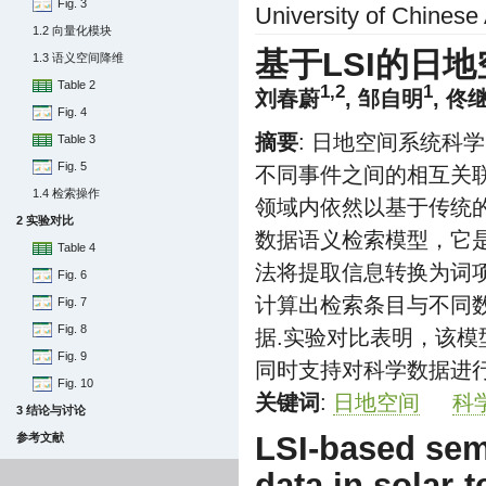
Fig. 3
University of Chinese
1.2 向量化模块
基于LSI的日
1.3 语义空间降维
Table 2
1,2
1
刘春蔚
,
邹自明
,
佟
Fig. 4
摘要
: 日地空间系统科
Table 3
Fig. 5
不同事件之间的相互关
1.4 检索操作
领域内依然以基于传统
2 实验对比
数据语义检索模型，它
Table 4
法将提取信息转换为词
Fig. 6
计算出检索条目与不同
Fig. 7
Fig. 8
据.实验对比表明，该模
Fig. 9
同时支持对科学数据进
Fig. 10
关键词
:
日地空间
科
3 结论与讨论
LSI-based sema
参考文献
data in solar-t