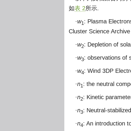
如
表 2
所示.
·
w
: Plasma Electro
1
Cluster Science Archive
·
w
: Depletion of so
2
·
w
: observations of s
3
·
w
: Wind 3DP Elect
4
·
n
: the neutral compo
1
·
n
: Kinetic parameter
2
·
n
: Neutral-stabiliz
3
·
n
: An introduction 
4