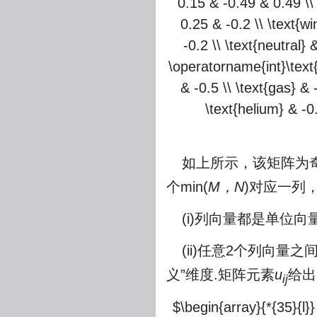
0.15 & -0.49 & 0.49 \\
0.25 & -0.2 \\ \text{w
-0.2 \\ \text{neutral}
\operatorname{int}\text{
& -0.5 \\ \text{gas} &
\text{helium} & -0
如上所示，该矩阵为
个min(
M，N
)对应一列
(i)列向量都是单位向
(ii)任意2个列向
义”维度.矩阵元素
u
给出
ij
$\begin{array}{*{35}{l}