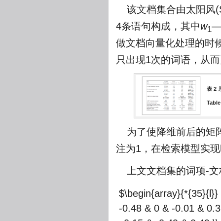
该文档集合由太阳风(Sol
4条语句构成，其中
w
1
做文档向量化处理的时
只出现1次的词语，从而
表 2
Table
为了使降维前后的矩
注为1，在检索模型实现时依
上文文档集的词项-
$\begin{array}{*{35}{l}} 
-0.48 & 0 & -0.01 & 0.3