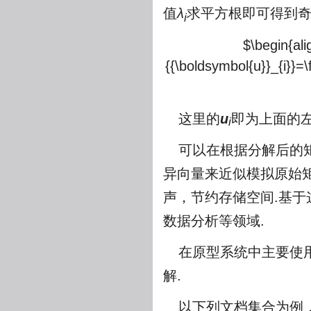
值
λ
求平方根即可得到
i
$\begin{ali
{{\boldsymbol{u}}_{i}}=\
这里的
u
即为上面的左
i
可以在根据分解后的
异向量来近似模拟原始
声，节约存储空间.基
数据分析等领域.
在原型系统中主要使用
解.
以下列文档集合为例