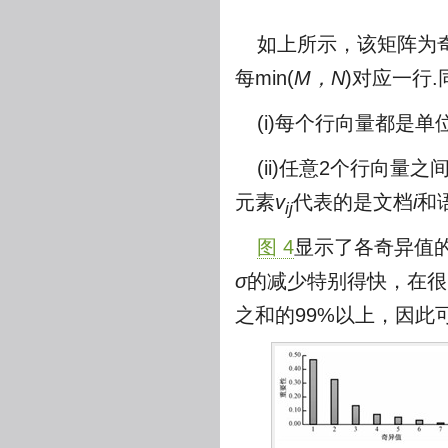
如上所示，该矩阵为
每min(
M，N
)对应一行
(i)每个行向量都是单
(ii)任意2个行向
元素
v
代表的是文档
i
和
ij
图 4
显示了各奇异值
σ
的减少特别得快，在很
之和的99%以上，因此