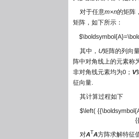
对于任意
m×n
的矩阵
矩阵，如下所示：
$\boldsymbol{A}=\bold
其中，
U
矩阵的列向
阵中对角线上的元素称
非对角线元素均为0；
V
征向量.
其计算过程如下
$\left( {{\boldsymbol{
{
T
对
A
A
方阵求解特征