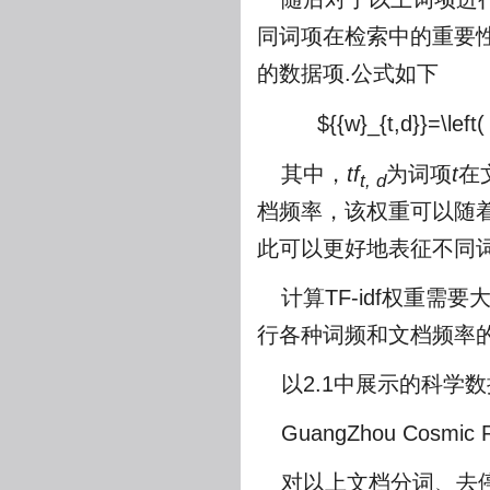
同词项在检索中的重要性不
的数据项.公式如下
${{w}_{t,d}}=\left( 
其中，
tf
为词项
t
在
t, d
档频率，该权重可以随
此可以更好地表征不同词
计算TF-idf权重需
行各种词频和文档频率的
以2.1中展示的科学
GuangZhou Cosmic R
对以上文档分词、去