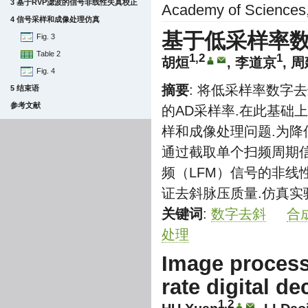
3 基于RVP滤波的信号非线性失真校正
Academy of Sciences, 
4 信号采样和成像处理仿真
基于低采样率
Fig. 3
Table 2
1,2
1
胡烜
,
李道京
,
周
Fig. 4
摘要
: 将低采样率数字
5 结束语
参考文献
的AD采样率.在此基础
样和成像处理问题.为降
通过截取单个扫频周期
频（LFM）信号的非线
证去斜脉压质量.仿真实
关键词
:
数字去斜
合
处理
Image process
rate digital de
1,2