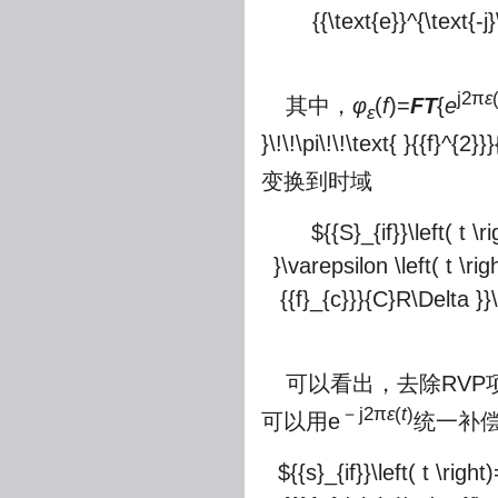
{{\text{e}}^{\text{-j}
j2π
ε
其中，
φ
(
f
)=
FT
{
e
ε
}\!\!\pi\!\!\text{ }{{f}^{2
变换到时域
${{S}_{if}}\left( t \r
}\varepsilon \left( t \righ
{{f}_{c}}}{C}R\Delta }}\
可以看出，去除RV
－j2π
ε
(
t
)
可以用e
统一补
${{s}_{if}}\left( t \rig