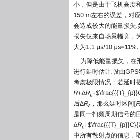
小，但是由于飞机高度
150 m左右的误差，对
会造成较大的能量损失.
损失仅来自场景幅宽，为0.
大为1.1 μs/10 μs=11%.
为降低能量损失，在
进行延时估计.设由GP
考虑极限情况：若延时
R
+Δ
R
+
$\frac{{{T}_{p}}
ε
后Δ
R
，那么延时区间[
ε
是同一扫频周期信号的回
Δ
R
+
$\frac{{{T}_{p}}C}{
ε
中所有散射点的信息，