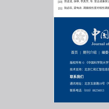
邢孟道, 保铮, 李真芳, 等. 雷达成像算法进展
[10]
陆必应, 梁甸农. 调频线性度对线性调频
[11]