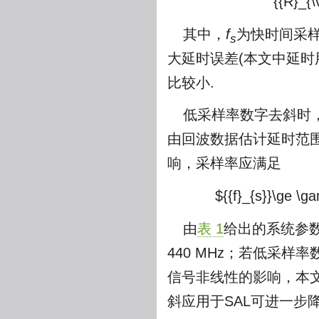
{{R}_{\
其中，
f
为快时间采
s
大延时误差(本文中延时
比较小.
低采样率数字去斜时
由回波数据估计延时范
响，采样率应满足
${{f}_{s}}\ge \g
由
表 1
给出的系统参
440 MHz；若低采样
信号非线性的影响，本文
斜应用于SAL可进一步