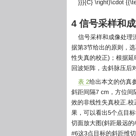
}}}{C} \right)\cdot {{\te
4 信号采样和
信号采样和成像处理
据第3节给出的原则，
性失真的校正)；根据
回波矩阵，去斜脉压后
表 2
给出本文的仿真
斜距间隔7 cm，方位间隔
效的非线性失真校正.
果，可以看出5个点目
切面放大图(斜距最远的
#6这3点目标的斜距维