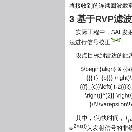
将接收到的连续回波裁
3 基于RVP
实际工程中，SAL发
5
6
[
-
]
法进行信号校正
.
设点目标到雷达的距
$\begin{align} & {{s}_
{{{T}_{p}}} \right)\
{{f}_{c}}\left( t-2{{
\right)}^{2}} \right\
}\!\!\varepsilon\!
其中，
t
为快时间，
T
p
j2π
ε
(
t
)
e
为发射信号的非