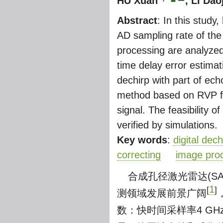
HU Xuan
,
LI Dao
Abstract
: In this study
AD sampling rate of the
processing are analyzed
time delay error estima
dechirp with part of ech
method based on RVP filt
signal. The feasibility o
verified by simulations.
Key words
:
digital dech
correcting
image pro
合成孔径激光雷达(S
1
[
]
测领域发展前景广阔
数：快时间采样率4 GH