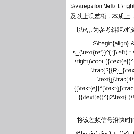
$\varepsilon \left( t \ri
及以上误差项，本质上，
以
R
为参考斜距对
ref
$\begin{align} & 
s_{\text{ref}}^{*}\left( t
\right)\cdot {{\text{e}}^
\frac{2{{R}_{\tex
\text{j}\frac{4\
{{\text{e}}^{\text{j}\fra
{{\text{e}}^{j2\text{ }\!
将该差频信号沿快时间
$\begin{align} & {{S}_{if