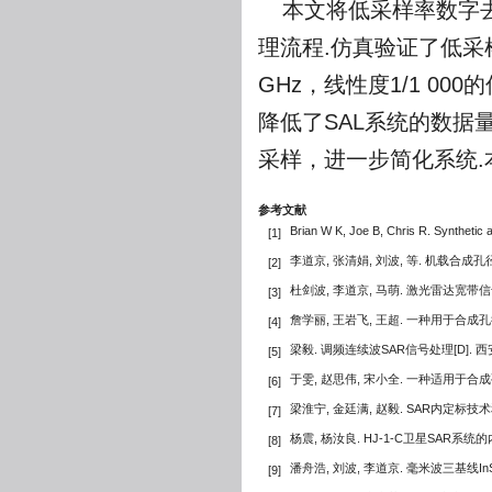
本文将低采样率数字
理流程.仿真验证了低采
GHz，线性度1/1 0
降低了SAL系统的数据量
采样，进一步简化系统.
参考文献
Brian W K, Joe B, Chris R. Synthetic 
[1]
李道京, 张清娟, 刘波, 等. 机载合
[2]
杜剑波, 李道京, 马萌. 激光雷达宽带信
[3]
詹学丽, 王岩飞, 王超. 一种用于合成
[4]
梁毅. 调频连续波SAR信号处理[D]. 西
[5]
于雯, 赵思伟, 宋小全. 一种适用于
[6]
梁淮宁, 金廷满, 赵毅. SAR内定标技
[7]
杨震, 杨汝良. HJ-1-C卫星SAR系统的
[8]
潘舟浩, 刘波, 李道京. 毫米波三基线I
[9]