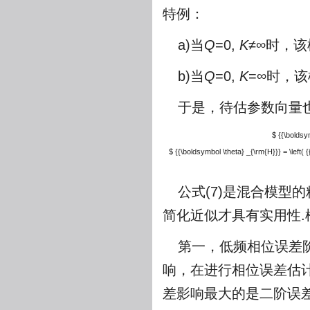
特例：
a)当
Q
=0,
K
≠∞时，
b)当
Q
=0,
K
=∞时，
于是，待估参数向量
$ {{\boldsym
$ {{\boldsymbol \theta} _{\rm{H}}} = \left
公式(7)是混合模型
简化近似才具有实用性.
第一，低频相位误差
响，在进行相位误差估
差影响最大的是二阶误