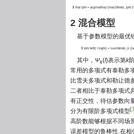
$ \hat \phi = arg\mathop {max}\limits_\phi {\lef
2 混合模型
基于参数模型的最优
$ \phi \left( l \right) = \sum\limits_k {
其中，
Ψ
(
l
)表示第
k
k
常用的多项式有泰勒多
比雪夫多项式和勒让德
二者相比于泰勒多项式
有正交性，待估参数向
[
分为有限阶多项式模型
高阶数能够根据不同场
误差模型的鲁棒性.在