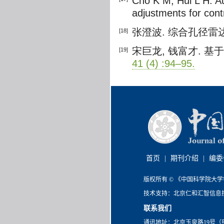
Cho K M, Hui L H. A
adjustments for cont
张澄波. 综合孔径雷达:
[18]
宋巨龙, 钱富才. 基
[19]
41 (4) :94–95.