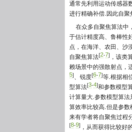
通常先利用运动传感器
进行精确补偿.因此自聚
在众多自聚焦算法中，相位梯度
于估计精度高、鲁棒性好
点，在海洋、农田、沙
2
7
[
-
]
自聚焦算法
，该类
赖场景中的强散射点，
5
6
7
]
[
-
]
、锐度
等.根据相
3
4
[
-
]
型算法
和参数模型
计算量大.参数模型算
算效率比较高.但是参数
来有学者将自聚焦过程
8
9
[
-
]
，从而获得比较好的