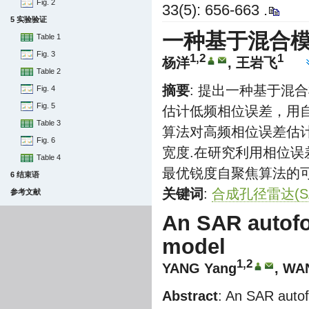
Fig. 2
33(5): 656-663 .
5 实验验证
一种基于混合
Table 1
Fig. 3
1,2
1
杨洋
,
王岩飞
Table 2
摘要
: 提出一种基于混
Fig. 4
Fig. 5
估计低频相位误差，用
Table 3
算法对高频相位误差估
Fig. 6
宽度.在研究利用相位
Table 4
最优锐度自聚焦算法的
6 结束语
关键词
:
合成孔径雷达(S
参考文献
An SAR autofo
model
1,2
YANG Yang
,
WAN
Abstract
: An SAR autof