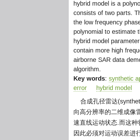
hybrid model is a polyno
consists of two parts. Th
the low frequency phase
polynomial to estimate 
hybrid model parameters
contain more high freq
airborne SAR data demon
algorithm.
Key words
:
synthetic 
error
hybrid model
合成孔径雷达(synthet
向高分辨率的二维成像
速直线运动状态.而这种
因此必须对运动误差进行