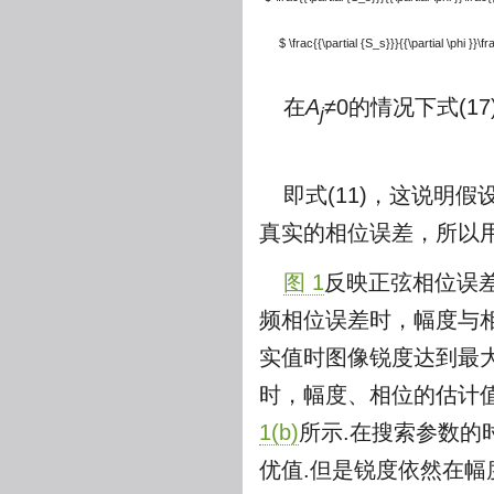
$ \frac{{\partial {S_s}}}{{\partial \phi }}\fr
在
A
≠0的情况下式(17
j
即式(11)，这说明
真实的相位误差，所以
图 1
反映正弦相位误
频相位误差时，幅度与
实值时图像锐度达到最
时，幅度、相位的估计
1(b)
所示.在搜索参数的
优值.但是锐度依然在