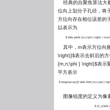
经典的自聚焦算法大都
位向上划分子孔径，将子
方位向存在相位误差的子孔
以表示为
$ \tilde g\left( {m,n;\phi } \right) = \sum\
其中，
m
表示方位向
\right)}$
表示去斜后的方
{m,n;\phi } \right)$
表示
平方表示
$ \begin{array}{l} \tilde I\left( {m,n;\phi } \right) 
图像锐度的定义为像
$ {S_s}\left( 