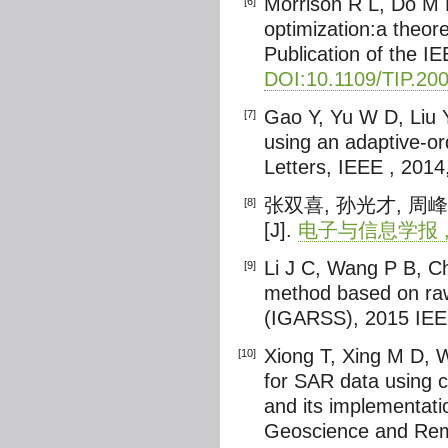
Morrison R L, Do M
[6]
optimization:a theor
Publication of the I
DOI:10.1109/TIP.20
Gao Y, Yu W D, Liu 
[7]
using an adaptive-o
Letters, IEEE , 2014
张双喜, 孙光才, 
[8]
[J].
电子与信息学报 , 201
Li J C, Wang P B, C
[9]
method based on ra
(IGARSS), 2015 IEEE
Xiong T, Xing M D, 
[10]
for SAR data using 
and its implementati
Geoscience and Remo