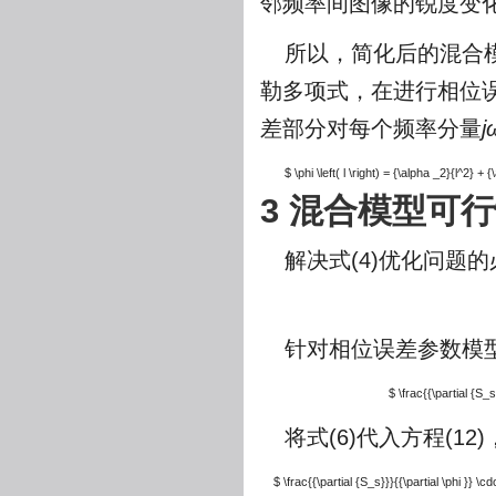
邻频率间图像的锐度变化
所以，简化后的混合模
勒多项式，在进行相位
差部分对每个频率分量
j
$ \phi \left( l \right) = {\alpha _2}{l^2} + 
3 混合模型可
解决式(4)优化问题
针对相位误差参数模
$ \frac{{\partial {S_s
将式(6)代入方程(
$ \frac{{\partial {S_s}}}{{\partial \phi }} \cd