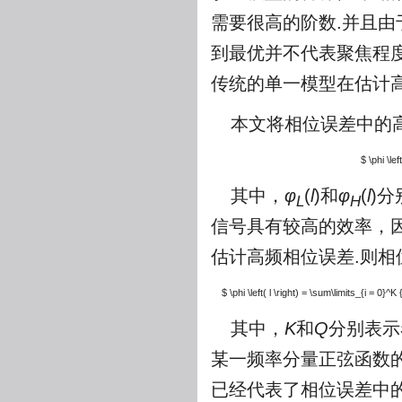
需要很高的阶数.并且
到最优并不代表聚焦程
传统的单一模型在估计
本文将相位误差中的
$ \phi \lef
其中，
φ
(
l
)和
φ
(
l
)
L
H
信号具有较高的效率，
估计高频相位误差.则相
$ \phi \left( l \right) = \sum\limits_{i = 0}^K
其中，
K
和
Q
分别表示
某一频率分量正弦函数的
已经代表了相位误差中