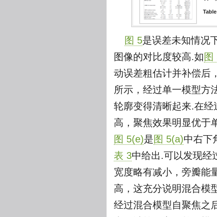
Table
图 5
是误差未知情况
图像的对比度较高.如
图 
动误差粗估计并补偿后
所示，经过单一模型方
轮廓变得清晰起来.在
高，聚焦效果明显优于
图 5(e)
是
图 5(a)
中右下
表 3
中给出.可以发现
宽度略有减小，旁瓣能
高，这充分说明混合模
经过混合模型自聚焦之