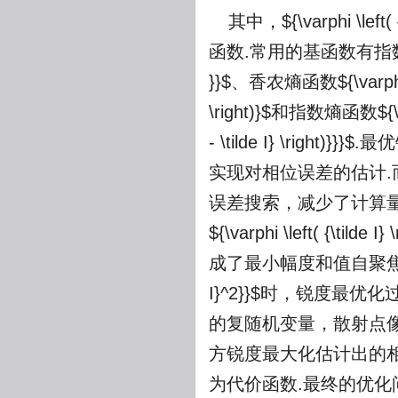
其中，
${\varphi \left( 
函数.常用的基函数有指
}}$
、香农熵函数
${\varphi
\right)}$
和指数熵函数
${\
- \tilde I} \right)}}}$
.最
实现对相位误差的估计
误差搜索，减少了计算
${\varphi \left( {\tilde I} 
成了最小幅度和值自聚
I}^2}}$
时，锐度最优化
的复随机变量，散射点
方锐度最大化估计出的
为代价函数.最终的优化