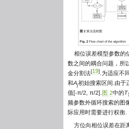
图 2
算法流程图
Fig. 2
Flow chart of the algorithm
相位误差模型参数的
数之间的耦合问题，所
19
[
]
金分割法
.为适应不
和
A
初始搜索区间.由
j
值[-π/2, π/2].
图 2
中的
T
频参数外循环搜索的图
际应用时需要进行权衡.
方位向相位误差在距