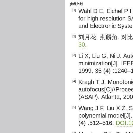
参考文献
Wahl D E, Eichel P H
[1]
for high resolution 
and Electronic Syst
刘月花, 荆麟角. 对
[2]
30.
Li X, Liu G, Ni J. A
[3]
minimization[J]. IE
1999, 35 (4) :1240–
Kragh T J. Monotonic
[4]
autofocus[C]//Proce
(ASAP). Atlanta, 200
Wang J F, Liu X Z. 
[5]
polynomial model[J]
(4) :512–516.
DOI:1