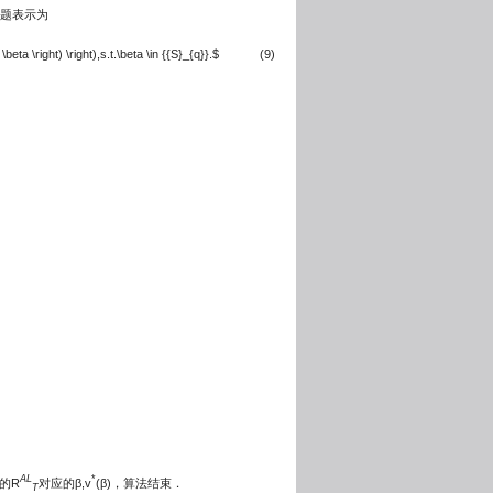
化问题表示为
eta \right) \right),s.t.\beta \in {{S}_{q}}.$
(9)
AL
*
的R
对应的β,v
(β)，算法结束．
T