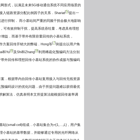
小基站组网形式，以满足未来5G移动通信系统不同应用场景的
5
[
]
链路资源分配比例因子的关系．Shariat
提出一
进行抑制． 而小基站间严重的同频干扰会极大地影响
n,CoMP)技术，可有效抑制干扰，提高系统吞吐量．考虑具有理想
最大的协作增益．而基于带外有限容量回传的小基站系统，
7
[
]
方案回传开销大的弊端．Hong等
则提出以用户角
8
9
[
]
[
]
和Yu
及Shi和Zhang
利用稀疏化预编码方法分别
于带外回传和理想回传小基站系统的协作成簇与预编码
方案．根据带内自回传小基站复用接入与回传无线资源
化预编码设计的优化问题．由于所提问题难以获得最优
种次优的迭代求解算法．仿真表明本文所提算法能根据回传速率调
l cell)组成．小基站集合为={1,…,
L
}，用户集
理小基站的基带数据，并能够通过专用的光纤网络从