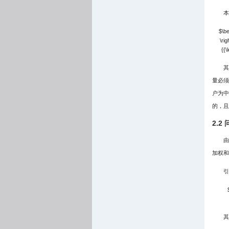
本
$\be
\rig
{{\
其
量必须
户为中
的，且
2.2
由
加权和
引
其