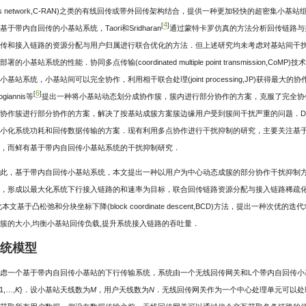
ess network,C-RAN)之类的有线回传或带外回传架构结合，提供一种更加轻快的超密集
4
[
]
基于带内自回传的小基站系统，Taori和Sridharan
通过蒙特卡罗仿真的方法分析回传链路与接入
传和接入链路的资源分配与用户归属进行联合优化的方法．但上述研究均未考虑对基站间干扰
署的小基站系统的性能．协同多点传输(coordinated multiple point transmissio
小基站系统，小基站间可以完全协作，利用相干联合处理(joint processing,JP)获得
6
[
]
ogiannis等
提出一种将小基站动态划分成协作簇，簇内进行部分协作的方案，克服了完全协作
协作簇进行部分协作的方案，解决了按基站成簇方案簇边缘用户受到簇间干扰严重的问题．Dai
小化系统功耗和回传数据传输的方案．现有利用多点协作进行干扰抑制的研究，主要关注基
，而鲜有基于带内自回传小基站系统的干扰抑制研究．
此，基于带内自回传小基站系统，本文提出一种以用户为中心动态成簇的部分协作干扰抑制
，形成以最大化系统下行接入链路的和速率为目标，联合回传链路资源分配与接入链路稀疏
此本文基于凸松弛和分块坐标下降(block coordinate descent,BCD)方法，提出一
簇的大小,均衡小基站回传负载,提升系统接入链路的吞吐量．
系统模型
虑一个基于带内自回传小基站的下行传输系统，系统由一个无线回传网关和L个带内自回传小基站(smal
1,…,
K
}．设小基站天线数为
M
，用户天线数为
N
．无线回传网关作为一个中心处理单元可以处