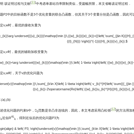
11
[
]
明 该证明过程与文献
中考虑单基站功率限制类似，受篇幅所限，本文省略该证明过程．
题P2中的目标函数不是3个优化变量的联合凸函数，但其关于3个变量分别是凸函数，因此
定v,w时，最优的接收矢量为
}_{k}}\arg \underset{{{u}_{k}}}{\mathop{\min }}\,{{w}_{k}}{{e}_{k}}={{\left( \sum{_{j\in K}{{H}
{{I}_{N}}} \right)}^{-1}}{{H}_{k}}{{v}_{k}}.$
定u,v时，最优的辅助加权变量为
w}_{k}}=\arg \underset{{{w}_{k}}}{\mathop{\min }}\,\left( 1-\beta \right)\left( {{w}_{k}}{{e}_{k}}-\
定u,w时，关于v的优化问题为
erset{v}{\mathop{\min }}\,\sum{_{k\in X}\left( 1-\beta \right)\left\{ v_{k}^{H}\left( \sum{{{_{j\in }
{{v}_{k}}-2\operatorname{Re}\left\{ {{w}_{k}}u_{k}^{H}{{H}_{k}}{{v}_{k}} 
t.(a),(b).
12
[
]
述优化问题的约束b中，
范数是非凸非连续的．因此，本文考虑采用凸松弛
的方法用加
0
L
AL
近似R
，得到近似后的优化问题P3为
k
k
gin{align} & \left( P3; \right)\underset{v}{\mathop{\min }}\,\sum{_{k\in X}\left( 1-\beta \right)\lef