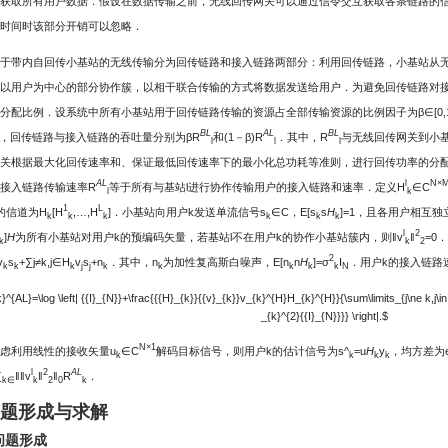
获取所有用户数据．假设在数据传输之前，无线回传网关可以通过信令交互获取各条链路的
时间时该部分开销可以忽略．
于带内自回传小基站的无线传输分为回传链路和接入链路两部分：利用回传链路，小基站从
以用户为中心的部分协作簇，以相干联合传输的方式将数据发送给用户．为避免回传链路对
分配比例．设系统中所有小基站用于回传链路传输的资源占全部传输资源的比例因子为β∈[0,
BL
AL
BL
，回传链路与接入链路的吞吐量分别为βR
和(1－β)R
．其中，R
与无线回传网关到小基
l
l
l
关根据最大化回传速率和、保证最低回传速率下的最小化总功耗等准则，进行回传功率的分
AL
l
N×
接入链路传输速率R
等于所有与基站l进行协作传输用户的接入链路和速率．定义H
∈C
l
k
1
L
的信道为H
[H
,…,H
]．小基站向用户k发送单流信号s
∈C，E[s
s
H
]=1，且各用户相互独
k
k
k
k
k
k
l
2
]
H
为所有小基站对用户k的预编码矢量，若基站l不在用户k的协作小基站簇内，则‖v
‖
=0．
k
k
2
2
v
s
+∑j≠k,j∈H
v
s
+n
．其中，n
为加性复高斯白噪声，E[n
n
H
]=σ
I
．用户k的接入链路
k
k
k
j
j
k
k
k
k
k
N
}^{AL}=\log \left| {{I}_{N}}+\frac{{{H}_{k}}{{v}_{k}}v_{k}^{H}H_{k}^{H}}{\sum\limits_{j\ne k,j\
_{k}^{2}{{I}_{N}}}} \right|.$
N×1
虑利用线性的接收矢量u
∈C
解码目标信号，则用户k的估计信号为s^
=u
H
y
，均方差为
k
k
k
k
l
2
AL
∑
‖‖v
‖
‖
R
．
k∈
k
2
0
k
问题形成与求解
 问题形成