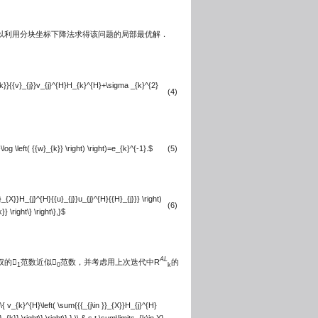
可以利用分块坐标下降法求得该问题的局部最优解．
_{k}}{{v}_{j}}v_{j}^{H}H_{k}^{H}+\sigma _{k}^{2}
(4)
log \left( {{w}_{k}} \right) \right)=e_{k}^{-1}.$
(5)
}_{X}}H_{j}^{H}{{u}_{j}}u_{j}^{H}{{H}_{j}}} \right)
(6)
\right\} \right\},}$
AL
权的
范数近似
范数，并考虑用上次迭代中R
的
1
0
k
t\{ v_{k}^{H}\left( \sum{{{_{j\in }}_{X}}H_{j}^{H}