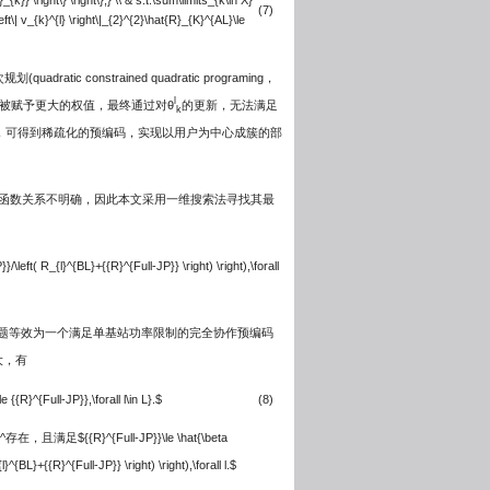
}} \right\} \right\},} \\ & s.t.\sum\limits_{k\in X}
(7)
\left\| v_{k}^{l} \right\|_{2}^{2}\hat{R}_{K}^{AL}\le
 constrained quadratic programing，
l
被赋予更大的权值，最终通过对θ
的更新，无法满足
k
，可得到稀疏化的预编码，实现以用户为中心成簇的部
间凹函数关系不明确，因此本文采用一维搜索法寻找其最
}/\left( R_{l}^{BL}+{{R}^{Full-JP}} \right) \right),\forall
问题等效为一个满足单基站功率限制的完全协作预编码
大，有
e {{R}^{Full-JP}},\forall l\in L}.$
(8)
界β^存在，且满足
${{R}^{Full-JP}}\le \hat{\beta
}^{BL}+{{R}^{Full-JP}} \right) \right),\forall l.$