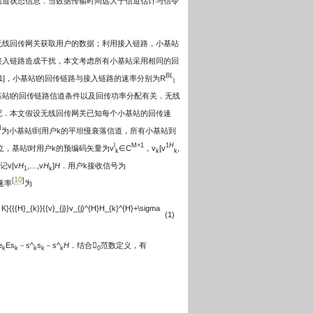
信道状态信息．当数据传输时间远大于信道估计与信令
无线回传网关获取用户的数据；利用接入链路，小基站
接入链路造成干扰，本文考虑所有小基站采用相同的回
BL
1]，小基站l的回传链路与接入链路的速率分别为R
l
站l的回传链路信道条件以及回传功率分配有关．无线
配．本文假设无线回传网关已知每个小基站的回传速
M
为小基站l到用户k的平坦慢衰落信道，所有小基站到
l
M×1
1
H
立，基站l对用户k的预编码矢量为v
∈C
，v
[v
,
k
k
k
记v[v
H
,…,v
H
]
H
．用户k接收信号为
1
k
10
[
]
速率
为
in K}{{{H}_{k}}{{v}_{j}}v_{j}^{H}H_{k}^{H}+\sigma
(1)
e
Es
－s^
s
－s^
H
．结合
范数定义，有
k
k
k
k
k
0