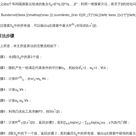
义由q个等间隔搜索点组成的集合S
=β^/q,2β^/q,…,β^．利用一维搜索方法，将关于β的优
q
$\underset{\beta }{\mathop{\max }}\,\sum\limits_{k\in X}{R_{T}^{AL}}\left( \beta ,{{v}^{*}}\left( \b
AL
*
过搜索S
中的所有值，可以输出q次搜索中最大R
对应的β,v
(β)．
q
T
 算法步骤
上所述，本文所提算法的完整流程如下：
骤1：令β取S
中的第1个值；
q
l
骤2：随机产生一组满足约束条件的可行解v
，初始化θ
=1
，w
=1，∀l,k；
k
k
k
AL
骤3：计算R^
，令w′
=w
,∀k；
k
k
k
骤4：计算u
,∀k；
k
骤5：计算e
,w
,∀k；
k
k
*
骤6：利用凸优化工具求解P3，得到v
(β)；
AL
*
骤7：计算R
(β,v
(β))，返回步骤3，直到∑
log
(w′
)－∑
log
(w
)≤γ，γ为迭代门限；
T
k∈
k
k∈
k
骤8：β取S
中的下一个值，返回步骤 2，直到遍历S
中的所有值．输出q次搜索中获得的最大
q
q