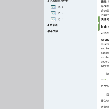
3 仿真结果与分析
摘要
:
形成以
Fig. 1
分块坐
Fig. 2
的吞吐
Fig. 3
关键词
4 结束语
Int
参考文献
ZHANG
Abstr
cluste
and ba
access 
a subo
accord
Key w
随
1
[
]
一
传网络
回
接入链
密集组