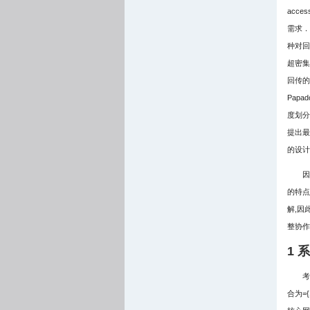
acc
需求．
种对回
超密集部
回传的
Papad
度划分
提出最
的设计
因
的特点
解,因
整协作
1 
考
合为={