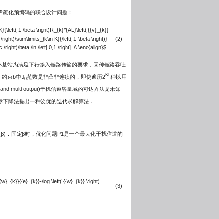
稀疏化预编码的联合设计问题：
{\left( 1-\beta \right)R_{k}^{AL}\left( {{v}_{k}}
 b \right)\sum\limits_{k\in K}{\left( 1-\beta \right)}
(2)
c \right)\beta \in \left[ 0,1 \right]. \\ \end{align}$
小基站为满足下行接入链路传输的要求，回传链路吞吐
KL
约束b中
范数是非凸非连续的，即使遍历2
种以用
0
 multi-output)干扰信道容量域的可达方法是未知
标下降法提出一种次优的迭代求解算法．
(β)．固定β时，优化问题P1是一个最大化干扰信道的
{w}_{k}}{{e}_{k}}-\log \left( {{w}_{k}} \right)
(3)