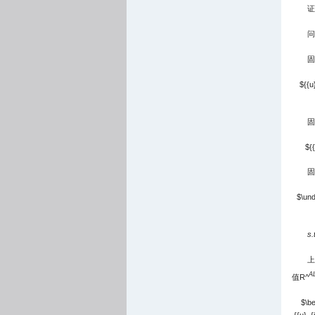
证
问
固
${{u
固
${{
固
$\und
s.
上
A
值R^
$\be