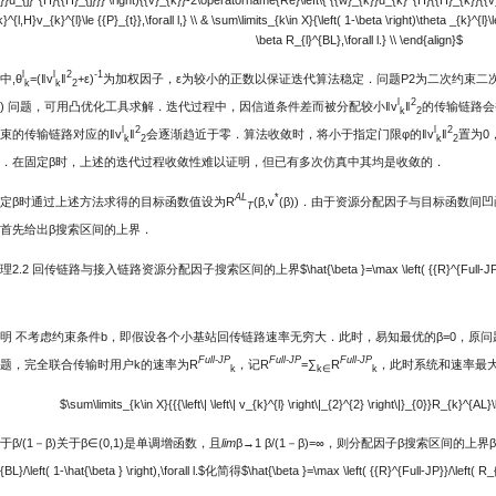
j}}u_{j}^{H}{{H}_{j}}} \right){{v}_{k}}-2\operatorname{Re}\left\{ {{w}_{k}}u_{k}^{H}{{H}_{k}}{{v}_{k
}^{l,H}v_{k}^{l}\le {{P}_{t}},\forall l,} \\ & \sum\limits_{k\in X}{\left( 1-\beta \right)\theta _{k}^{l}
\beta R_{l}^{BL},\forall l.} \\ \end{align}$
l
l
2
-1
中,θ
=(‖v
‖
+ε)
为加权因子，ε为较小的正数以保证迭代算法稳定．问题P2为二次约束二次规划(quadratic
k
k
2
l
2
P) 问题，可用凸优化工具求解．迭代过程中，因信道条件差而被分配较小‖v
‖
的传输链路会
k
2
l
2
l
2
束的传输链路对应的‖v
‖
会逐渐趋近于零．算法收敛时，将小于指定门限φ的‖v
‖
置为0
k
2
k
2
．在固定β时，上述的迭代过程收敛性难以证明，但已有多次仿真中其均是收敛的．
AL
*
定β时通过上述方法求得的目标函数值设为R
(β,v
(β))．由于资源分配因子与目标函数
T
首先给出β搜索区间的上界．
理2.2 回传链路与接入链路资源分配因子搜索区间的上界
$\hat{\beta }=\max \left( {{R}^{Full-JP}
明 不考虑约束条件b，即假设各个小基站回传链路速率无穷大．此时，易知最优的β=0，原
Full-JP
Full-JP
Full-JP
题，完全联合传输时用户k的速率为R
，记R
=∑
R
，此时系统和速率最
k
k∈
k
$\sum\limits_{k\in X}{{{\left\| \left\| v_{k}^{l} \right\|_{2}^{2} \right\|}_{0}}R_{k}^{AL}\l
于β/(1－β)关于β∈(0,1)是单调增函数，且
lim
β→1 β/(1－β)=∞，则分配因子β搜索区间的上
BL}/\left( 1-\hat{\beta } \right),\forall l.$
化简得
$\hat{\beta }=\max \left( {{R}^{Full-JP}}/\left( R_{l