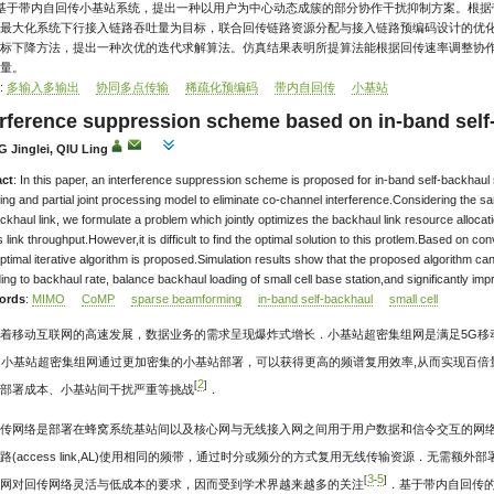
 基于带内自回传小基站系统，提出一种以用户为中心动态成簇的部分协作干扰抑制方案。根
最大化系统下行接入链路吞吐量为目标，联合回传链路资源分配与接入链路预编码设计的优
标下降方法，提出一种次优的迭代求解算法。仿真结果表明所提算法能根据回传速率调整协
量。
:
多输入多输出
协同多点传输
稀疏化预编码
带内自回传
小基站
erference suppression scheme based on in-band self
 Jinglei
,
QIU Ling
act
: In this paper, an interference suppression scheme is proposed for in-band self-backhaul 
ring and partial joint processing model to eliminate co-channel interference.Considering the 
ckhaul link, we formulate a problem which jointly optimizes the backhaul link resource alloca
link throughput.However,it is difficult to find the optimal solution to this protlem.Based on 
ptimal iterative algorithm is proposed.Simulation results show that the proposed algorithm ca
ing to backhaul rate, balance backhaul loading of small cell base station,and significantly im
ords
:
MIMO
CoMP
sparse beamforming
in-band self-backhaul
small cell
着移动互联网的高速发展，数据业务的需求呈现爆炸式增长．小基站超密集组网是满足5G移动
．小基站超密集组网通过更加密集的小基站部署，可以获得更高的频谱复用效率,从而实现百倍
2
[
]
部署成本、小基站间干扰严重等挑战
．
传网络是部署在蜂窝系统基站间以及核心网与无线接入网之间用于用户数据和信令交互的网络．带内自回传
路(access link,AL)使用相同的频带，通过时分或频分的方式复用无线传输资源．无需
3
5
[
-
]
网对回传网络灵活与低成本的要求，因而受到学术界越来越多的关注
．基于带内自回传的小