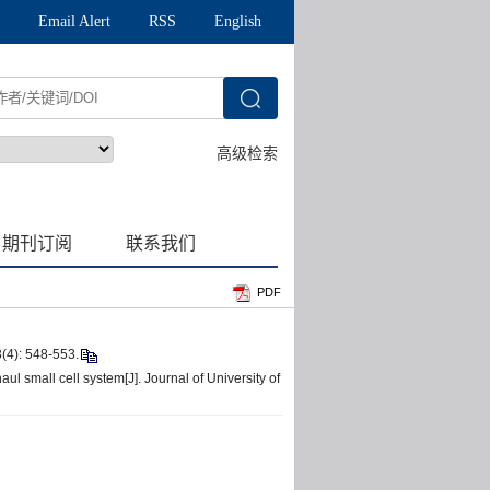
PDF
 548-553.
 small cell system[J]. Journal of University of