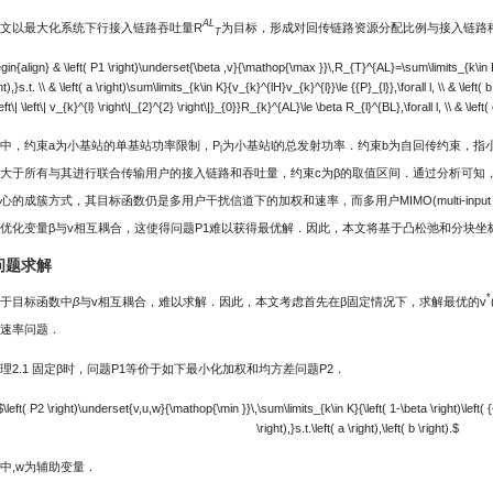
AL
文以最大化系统下行接入链路吞吐量R
为目标，形成对回传链路资源分配比例与接入链路
T
gin{align} & \left( P1 \right)\underset{\beta ,v}{\mathop{\max }}\,R_{T}^{AL}=\sum\limits_{k\in K}
ht),}s.t. \\ & \left( a \right)\sum\limits_{k\in K}{v_{k}^{lH}v_{k}^{l}}\le {{P}_{l}},\forall l, \\ & \left(
left\| \left\| v_{k}^{l} \right\|_{2}^{2} \right\|}_{0}}R_{k}^{AL}\le \beta R_{l}^{BL},\forall l, \\ & \left( 
中，约束a为小基站的单基站功率限制，P
为小基站l的总发射功率．约束b为自回传约束，指
l
大于所有与其进行联合传输用户的接入链路和吞吐量，约束c为β的取值区间．通过分析可知，
心的成簇方式，其目标函数仍是多用户干扰信道下的加权和速率，而多用户MIMO(multi-input and
优化变量β与v相互耦合，这使得问题P1难以获得最优解．因此，本文将基于凸松弛和分块坐
 问题求解
*
于目标函数中
β
与v相互耦合，难以求解．因此，本文考虑首先在β固定情况下，求解最优的v
速率问题．
理2.1 固定β时，问题P1等价于如下最小化加权和均方差问题P2．
$\left( P2 \right)\underset{v,u,w}{\mathop{\min }}\,\sum\limits_{k\in K}{\left( 1-\beta \right)\left( {
\right),}s.t.\left( a \right),\left( b \right).$
中,w为辅助变量．