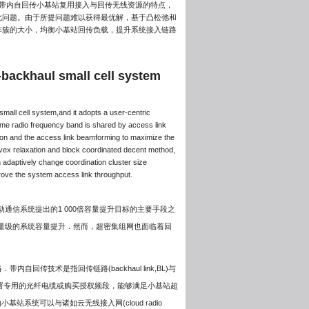
据带内自回传小基站复用接入与回传无线资源的特点，
化问题。由于所提问题难以获得最优解，基于凸松弛和
作簇的大小，均衡小基站回传负载，提升系统接入链路
-backhaul small cell system
small cell system,and it adopts a user-centric
same radio frequency band is shared by access link
tion and the access link beamforming to maximize the
convex relaxation and block coordinated decent method,
n adaptively change coordination cluster size
prove the system access link throughput.
通信系统提出的1 000倍容量提升目标的主要手段之
量级的系统容量提升．然而，超密集组网也面临着回
技术是指回传链路(backhaul link,BL)与
额外部署专用的光纤电缆或购买授权频段，能够满足小基站超
基站系统可以与诸如云无线接入网(cloud radio