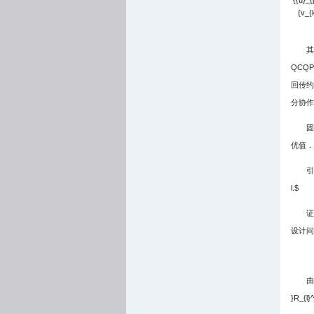
{{u}_{
{v_{k
其
QCQ
回传约
分协作
固
优值．
引
l.$
证
设计问
由
}R_{l}^{