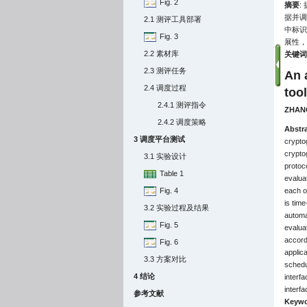
Fig. 2
摘要
:
据并调
2.1 测评工具部署
中标识
Fig. 3
展性，
2.2 素材库
关键词
2.3 测评任务
An 
2.4 调度过程
too
2.4.1 测评指令
ZHANG
2.4.2 调度策略
Abstr
3 调度平台测试
cryptog
cryptog
3.1 实验设计
protoco
Table 1
evalua
Fig. 4
each ot
is tim
3.2 实验过程及结果
automa
Fig. 5
evaluat
accord
Fig. 6
applica
3.3 方案对比
schedu
4 结论
interfa
interfa
参考文献
Keywo