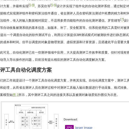
5
8
5
6
[
-
]
[
-
]
计方案，并最终实现
。苏昊欣等
设计并实现了组件化的自动化测评系统，通过制定X
据格式实现测评组件和密码算法组件通信，省去测评人员在密码算法测试中耗费的精力和时
7
[
]
法组件，传入的输入数据相对固定，不适用多类功能组件的自动化测评通信。罗世雄等
设
等自动收集被测系统的基本信息，如版本、补丁、安全配置等。但系统使用的工具需针对被
]
提出一个调度自动化的软件测试平台，利用云计算提供3种测试模式对被测软件进行静态测
的成本和时间。但平台调度的对象是物理资源、虚拟资源和计算资源，且搭建此平台需要大
此可见，自动化测评已在一些测评领域中应用，大大提高测评工作效率和质量。但针对现有
动导入导出操作的问题，目前没有提出相应的测评工具自动化调度解决方案。
测评工具自动化调度方案
们的工作就是设计一个测评工具自动化调度方案，并将其实现。自动化调度方案中，测评工
和处理，从而省去测评人员在测评过程中对测评工具输入输出数据进行手动采集、格式转换
案模型如
图 2
所示，其中测评工具之间的连接关系以及被测对象场景拓扑图仅为示意。
Download:
JPG
larger image