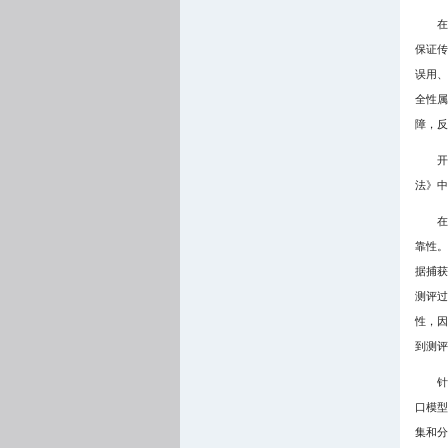
在
保证传
误用、
全性属
障，反
开
法》中
在
靠性。
据捕获
测评过
性，因
到测评
针
口模型
集和分