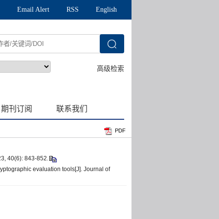
PDF
6): 843-852.
tographic evaluation tools[J]. Journal of