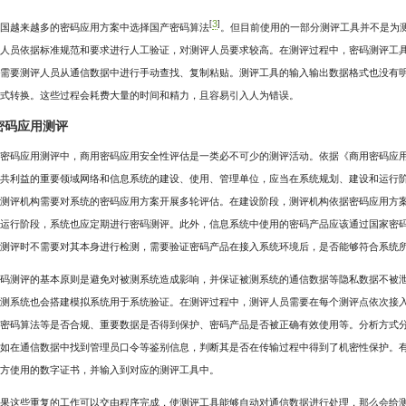
3
[
]
国越来越多的密码应用方案中选择国产密码算法
。但目前使用的一部分测评工具并不是为
人员依据标准规范和要求进行人工验证，对测评人员要求较高。在测评过程中，密码测评工
需要测评人员从通信数据中进行手动查找、复制粘贴。测评工具的输入输出数据格式也没有
式转换。这些过程会耗费大量的时间和精力，且容易引入人为错误。
 密码应用测评
密码应用测评中，商用密码应用安全性评估是一类必不可少的测评活动。依据《商用密码应用
共利益的重要领域网络和信息系统的建设、使用、管理单位，应当在系统规划、建设和运行
测评机构需要对系统的密码应用方案开展多轮评估。在建设阶段，测评机构依据密码应用方
运行阶段，系统也应定期进行密码测评。此外，信息系统中使用的密码产品应该通过国家密
测评时不需要对其本身进行检测，需要验证密码产品在接入系统环境后，是否能够符合系统
码测评的基本原则是避免对被测系统造成影响，并保证被测系统的通信数据等隐私数据不被
测系统也会搭建模拟系统用于系统验证。在测评过程中，测评人员需要在每个测评点依次接
密码算法等是否合规、重要数据是否得到保护、密码产品是否被正确有效使用等。分析方式
如在通信数据中找到管理员口令等鉴别信息，判断其是否在传输过程中得到了机密性保护。
方使用的数字证书，并输入到对应的测评工具中。
果这些重复的工作可以交由程序完成，使测评工具能够自动对通信数据进行处理，那么会给