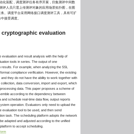
自动化装配，调度测评任务有序开展，归集测评中间数
测评人员只需上传测评对象的应用场景拓扑图，在图
任务。调度平台采用网络接口调度测评工具，具有可扩
台中接受调度。
 cryptographic evaluation
 evaluation and result analysis with the help of
luation tools in series. The output of one
ion results. For example, when analyzing the SSL
e format compliance verification. However, the existing
and they do not have the ability to work together with
 collection, data conversion, import and export, which
f processing data. This paper proposes a scheme of
assemble according to the dependency between
a and schedule real-time data flow, output reports
ystem operation. Evaluators only need to upload the
he evaluation tool to be used, and then send
ation task. The scheduling platform adopts the network
o be adapted and adjusted according to the unified
 platform to accept scheduling.
tform