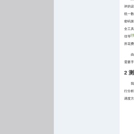
评的设
统一数
密码算
全工具
8
[
佳等
所花费
由
需要手
2 
我
行分析
调度方