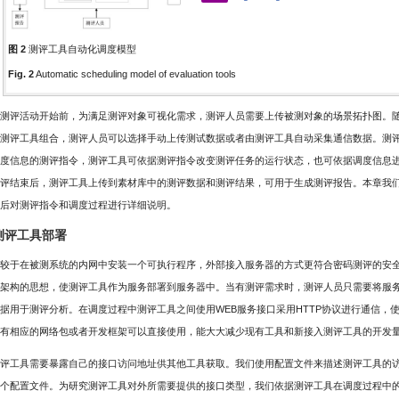
图 2
测评工具自动化调度模型
Fig. 2
Automatic scheduling model of evaluation tools
测评活动开始前，为满足测评对象可视化需求，测评人员需要上传被测对象的场景拓扑图。
测评工具组合，测评人员可以选择手动上传测试数据或者由测评工具自动采集通信数据。测
度信息的测评指令，测评工具可依据测评指令改变测评任务的运行状态，也可依据调度信息
评结束后，测评工具上传到素材库中的测评数据和测评结果，可用于生成测评报告。本章我
后对测评指令和调度过程进行详细说明。
 测评工具部署
较于在被测系统的内网中安装一个可执行程序，外部接入服务器的方式更符合密码测评的安全
架构的思想，使测评工具作为服务部署到服务器中。当有测评需求时，测评人员只需要将服
据用于测评分析。在调度过程中测评工具之间使用WEB服务接口采用HTTP协议进行通信，使
有相应的网络包或者开发框架可以直接使用，能大大减少现有工具和新接入测评工具的开发
评工具需要暴露自己的接口访问地址供其他工具获取。我们使用配置文件来描述测评工具的
个配置文件。为研究测评工具对外所需要提供的接口类型，我们依据测评工具在调度过程中的