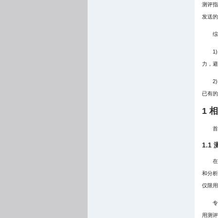
测评指
发送的
综
1
力，避
2
已有的
1 
首
1.1
在
和分析
仅限用
专
用测评