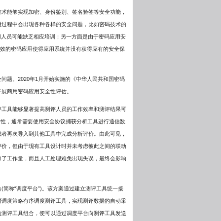
技术能够实现加密、身份鉴别、签名验签等安全功能，
用过程中会出现各种各样的安全问题，比如密码技术的
用人员可能缺乏相应培训；另一方面是由于密码应用安
无效的密码应用使得应用系统并没有获得应有的安全保
题。2020年1月开始实施的《中华人民共和国密码
开展商用密码应用安全性评估。
评工具能够显著提高测评人员的工作效率和测评结果可
全性，通常需要使用安全协议捕获分析工具进行通信数
或者再次导入到其他工具中完成分析评价。由此可见，
评价，但由于现有工具设计时并未考虑彼此之间的联动
加了工作量，而且人工处理难免出现失误，最终会影响
简称“调度平台”)。该方案通过建立测评工具统一接
据调度策略有序调度测评工具，实现测评数据的自动采
的测评工具组合，便可以通过调度平台向测评工具发送