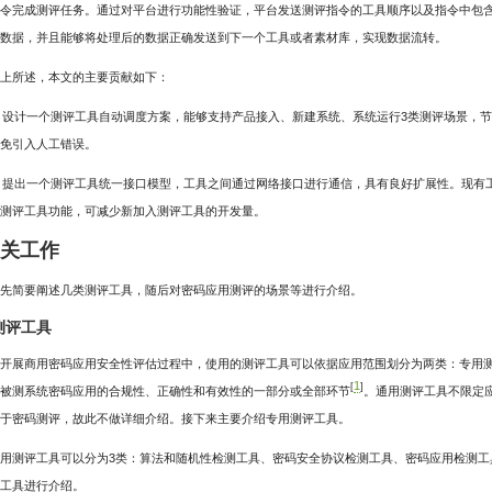
令完成测评任务。通过对平台进行功能性验证，平台发送测评指令的工具顺序以及指令中包
数据，并且能够将处理后的数据正确发送到下一个工具或者素材库，实现数据流转。
上所述，本文的主要贡献如下：
) 设计一个测评工具自动调度方案，能够支持产品接入、新建系统、系统运行3类测评场景，
免引入人工错误。
) 提出一个测评工具统一接口模型，工具之间通过网络接口进行通信，具有良好扩展性。现
测评工具功能，可减少新加入测评工具的开发量。
相关工作
先简要阐述几类测评工具，随后对密码应用测评的场景等进行介绍。
 测评工具
开展商用密码应用安全性评估过程中，使用的测评工具可以依据应用范围划分为两类：专用
1
[
]
被测系统密码应用的合规性、正确性和有效性的一部分或全部环节
。通用测评工具不限定
于密码测评，故此不做详细介绍。接下来主要介绍专用测评工具。
用测评工具可以分为3类：算法和随机性检测工具、密码安全协议检测工具、密码应用检测工
工具进行介绍。