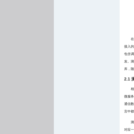
在
接入的
包含调
发。测
库，随
2.1
相
微服务
通信数
言中都
测
对应一