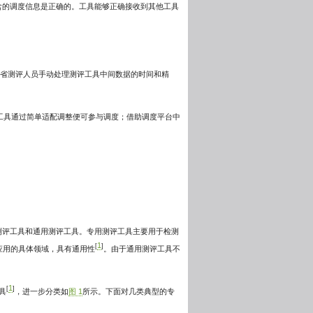
含的调度信息是正确的。工具能够正确接收到其他工具
节省测评人员手动处理测评工具中间数据的时间和精
有工具通过简单适配调整便可参与调度；借助调度平台中
测评工具和通用测评工具。专用测评工具主要用于检测
1
[
]
应用的具体领域，具有通用性
。由于通用测评工具不
1
[
]
具
，进一步分类如
图 1
所示。下面对几类典型的专