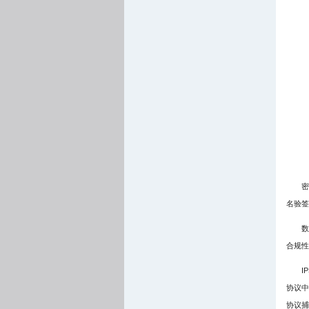
密
名验签
数
合规性
I
协议中
协议捕