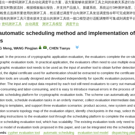
 提出一种密码测评工具自动化调度平台方案，该方案能够依据测评工具之间的依赖关系进行
度实时数据流转，根据模板输出报告，并支持产品接入、新建系统、系统运行3种测评场景。
检查点选择所要使用的测评工具，然后通过调度平台向测评工具发送调度指令即可完成测评
现有的测评工具只需依据本文提出的测评工具统一接口模型进行适配调整即可集成到调度平
:
密码测评工具
自动调度
测评工具模型
调度平台
automatic scheduling method and implementation of
ls
 Meng, WANG Pingjian
, CHEN Tianyu
act
: In the process of cryptographic application evaluation, the evaluators complete the on-site
raphic evaluation tools. In practical application, the evaluators often need to use multiple eva
raphic evaluation tool needs to be used as the input of another tool to obtain further detect
l, the digital certificate used for authentication should be extracted to complete the certificat
tion tools are usually designed and developed independently for specific evaluation purposes, 
her. The input and output data required by each tool still need evaluators to carry out manual
e-consuming and labor-consuming, and it is easy to introduce manual errors in the process o
tic scheduling platform for cryptographic evaluation tools. The scheme can automatically 
ion tools, schedule evaluation tasks in an orderly manner, collect evaluation intermediate dat
ing to templates, and support three evaluation scenarios: product access, new system and s
tion scenario topology map of the evaluation object, identify checkpoints in the map, select t
ling instructions to the evaluation tool through the scheduling platform to complete the evalu
ce scheduling evaluation tool, which has scalability. The existing evaluation tools only need t
ce model of evaluation tools proposed in this paper, and can be integrated into the scheduling
rds
:
cypher evaluation tool
automatic scheduling
evaluation tool model
dispatching pla