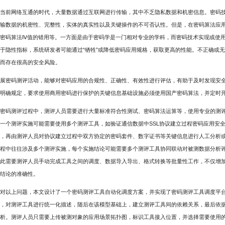
当前网络互通的时代，大量数据通过互联网进行传输，其中不乏隐私数据和机密信息。密码
输数据的机密性、完整性，实体的真实性以及关键操作的不可否认性。但是，在密码算法应
密码算法Ⅳ值的错用等。一方面是由于密码学是一门相对专业的学科，而密码技术实现或使
于隐性指标，系统研发者可能通过“牺牲”或降低密码应用规格，获取更高的性能。不正确或
而存在很高的安全风险。
展密码测评活动，能够对密码应用的合规性、正确性、有效性进行评估，有助于及时发现安全问
明确规定，要求使用商用密码进行保护的关键信息基础设施必须使用国产密码算法，并定时
密码测评过程中，测评人员需要进行大量标准符合性测试、密码算法运算等，使用专业的测
一个测评实施可能需要使用多个测评工具，如验证通信数据中SSL协议建立过程密码应用安
，再由测评人员对协议建立过程中双方协定的密码套件、数字证书等关键信息进行人工分析
程中往往涉及多个测评实施，每个实施结论可能需要多个测评工具协同联动对被测数据分析
此需要测评人员手动完成工具之间的调度、数据导入导出、格式转换等批量性工作，不仅增
结论的准确性。
对以上问题，本文设计了一个密码测评工具自动化调度方案，并实现了密码测评工具调度平台(
，对测评工具进行统一化描述，随后在该模型基础上，建立测评工具间的依赖关系，最后依
析。测评人员只需要上传被测对象的应用场景拓扑图，标识工具接入位置，并选择需要使用