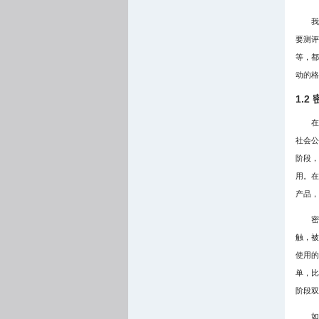
我
要测评
等，都
动的格
1.2
在
社会公
阶段，
用。在
产品，
密
触，被
使用的
单，比
阶段双
如