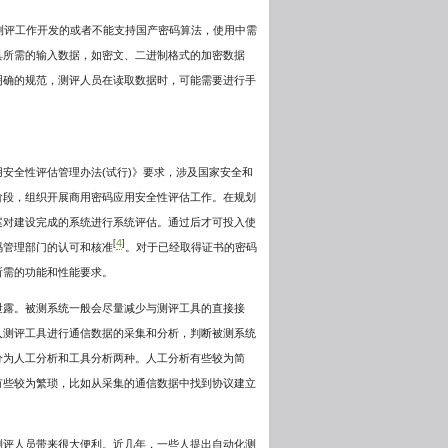
测评工作开发的或者不能支持国产密码算法，使用中需
具所需的输入数据，如密文、二进制格式的加密数据
明确的规范，测评人员在读取数据时，可能需要进行手
安全性评估管理办法(试行)》要求，涉及国家安全和
阶段，组织开展商用密码应用安全性评估工作。在规划
案对建设完成的系统进行系统评估。通过后才可投入使
4
[
]
码管理部门的认可和核准
。对于已经取得证书的密码
所需的功能和性能要求。
泄露。被测系统一般会尽量减少与测评工具的直接接
入测评工具进行通信数据的采集和分析，判断被测系统
分为人工分析和工具分析两种。人工分析有些较为简
有些较为繁琐，比如从采集的通信数据中找到协议建立
测评人员带来很大便利。近几年，一些人提出自动化测