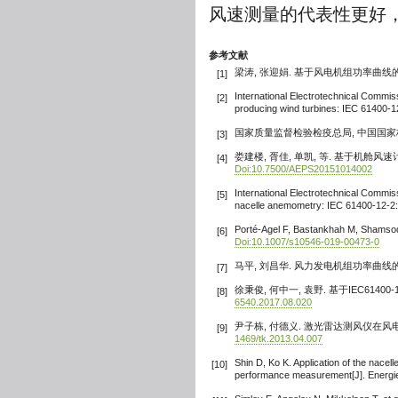
风速测量的代表性更好
参考文献
梁涛, 张迎娟. 基于风电机组功率曲线的故障监测
[1]
International Electrotechnical Commi
[2]
producing wind turbines: IEC 61400-1
国家质量监督检验检疫总局, 中国国家标准化管
[3]
娄建楼, 胥佳, 单凯, 等. 基于机舱风速计的
[4]
Doi:10.7500/AEPS20151014002
International Electrotechnical Commis
[5]
nacelle anemometry: IEC 61400-12-2:
Porté-Agel F, Bastankhah M, Shamsodd
[6]
Doi:10.1007/s10546-019-00473-0
马平, 刘昌华. 风力发电机组功率曲线的验证[J]
[7]
徐秉俊, 何中一, 袁野. 基于IEC61400-12
[8]
6540.2017.08.020
尹子栋, 付德义. 激光雷达测风仪在风电机组功
[9]
1469/tk.2013.04.007
Shin D, Ko K. Application of the nacel
[10]
performance measurement[J]. Energie