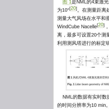
图 1
是NML的4束激
20
[
]
为10°
。在测量距离
测量大气风场在水平和垂
20
[
]
WindCube Nacelle
，
离，最多可设置20个测量
利用测风塔进行的标定研
图 1
风机式NML 4束激光束的空间
Fig. 1
Lidar beam geometry of NM
NML的数据有实时数
的时间分辨率为10 mi