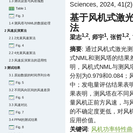
1.3 测试设置与风玫瑰图
Sciences, 2024, 41(2)
Table 1
基于风机式激
Fig. 3
1.4 测风塔与NML的数据处理
法
2 风速反演算法
1,2
1
1,2
梁志
, 师宇
, 张哲
,
2.1 2光束风速算法
Fig. 4
摘要
: 通过风机式激光测
2.2 4光束风速算法
式NML和测风塔的结
2.3 风速反演算法的适用性
明，风机式NML与测风
3 测试结果
分别为0.979和0.0
3.1 原始数据的时间序列分布
Fig. 5
中；发电量评估结果表明
3.2 不同风向区间的风速差异
果表明，测风塔在不同
Fig. 6
量风机正前方风速，与风
3.3 风速对比
的不确定度更低，对风
Fig. 7
应用价值。
3.4 PPM的测试结果
Fig. 8
关键词
:
风机功率特性曲