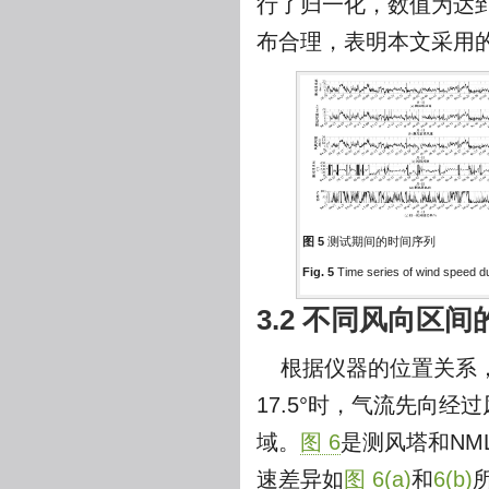
行了归一化，数值为达
布合理，表明本文采用
图 5
测试期间的时间序列
Fig. 5
Time series of wind speed 
3.2 不同风向区
根据仪器的位置关系，测
17.5°时，气流先向
域。
图 6
是测风塔和NM
速差异如
图 6(a)
和
6(b)