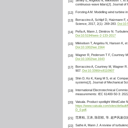
Simley E, Angelou N, Mikkelsen T, et a
[11]
continuous-wave lidars[J]. Journal o
Forsting A M. Modelling wind turbine 
[12]
Borraccino A, Schlipf D, Haizmann F, 
[13]
Science, 2017, 2(1): 269-283.
Doi:10
Peña A, Mann J, Dimitrov N. Turbulenc
[14]
Doi:10.5194/wes-2-133-2017
Mikkelsen T, Angelou N, Hansen K, et a
[15]
Doi:10.1002/we.1564
Wagner R, Pedersen T F, Courtney M, 
[16]
Doi:10.1002/we.1643
Borraccino A, Courtney M, Wagner R. G
[17]
907.
Doi:10.3390/rs8110907
Shin D, Ko K, Kang M S, et al. Compa
[18]
systems[J]. Journal of Mechanical Sc
International Electrotechnical Commis
[19]
measurements: IEC 61400-50-3: 2022
Vaisala. Product spotlight WindCube 
[20]
https://www.vaisala.com/sites/defa
D_0.pdf
.
范寒柏, 王涛, 陈邵权, 等. 超声风速仪的电
[21]
Sathe A, Mann J. A review of turbule
[22]