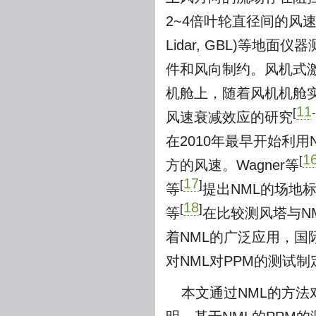
2~4倍叶轮直径间的风
Lidar, GBL)等地
件和风向制约。风机式激光测风雷
机舱上，随着风机机舱
11
[
-
风速衰减效应的研究
在2010年最早开始利
1
[
方的风速。Wagner等
17
[
]
等
提出NML的场地
18
[
]
等
在比较测风塔与N
着NML的广泛应用，国际电
对NML对PPM的测试
本文通过NML的方法