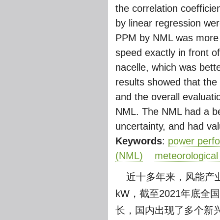
the correlation coeffici
by linear regression wer
PPM by NML was more c
speed exactly in front o
nacelle, which was bett
results showed that the
and the overall evaluati
NML. The NML had a bet
uncertainty, and had val
Keywords
:
power perf
(NML)
meteorological
近十多年来，风能产业
kW，截至2021年底全
长，国内出现了多个新