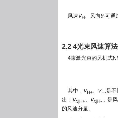
风速
V
、风向
θ
可通
H
r
2.2 4光束风速算法
4束激光束的风机式N
其中，
V
、
V
是不
H+
H-
出；
V
、
V
，是风
x
|H+
x
|H-
的风速分量。