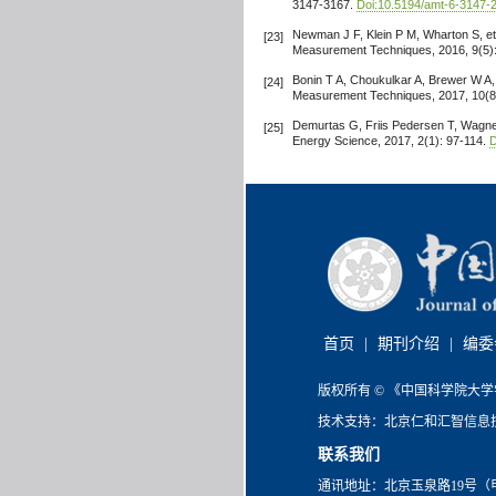
3147-3167.
Doi:10.5194/amt-6-3147-
Newman J F, Klein P M, Wharton S, et 
[23]
Measurement Techniques, 2016, 9(5)
Bonin T A, Choukulkar A, Brewer W A, 
[24]
Measurement Techniques, 2017, 10(8
Demurtas G, Friis Pedersen T, Wagne
[25]
Energy Science, 2017, 2(1): 97-114.
D