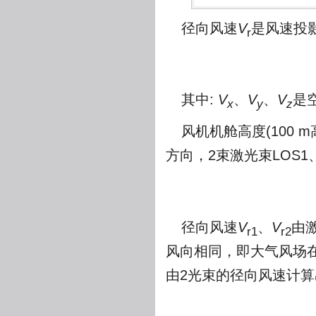
径向风速
V
是风速投
r
其中:
V
、
V
、
V
是
x
y
z
风机机舱高度(100
方向，2束激光束LOS1
径向风速
V
、
V
由
r1
r2
风向相同，即大气风场在
由2光束的径向风速计算