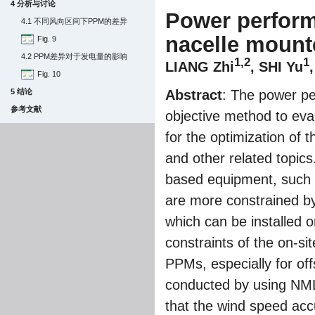
4 分析与讨论
Power perfor
4.1 不同风向区间下PPM的差异
nacelle mount
Fig. 9
4.2 PPM差异对于发电量的影响
1,2
1
LIANG Zhi
, SHI Yu
Fig. 10
5 结论
Abstract
: The power p
参考文献
objective method to eva
for the optimization of 
and other related topics
based equipment, such a
are more constrained by
which can be installed o
constraints of the on-si
PPMs, especially for of
conducted by using NML
that the wind speed acc