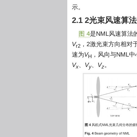
示。
2.1 2光束风速算法
图 4
是NML风速算法
V
，2激光束方向相对
r2
速为
V
，风向与NML
H
V
、
V
、
V
。
x
y
z
图 4
风机式NML光束几何分布的俯
Fig. 4
Beam geometry of NML