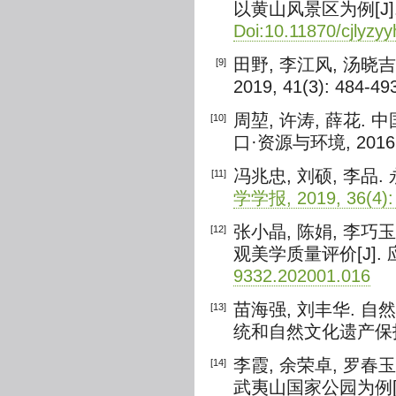
以黄山风景区为例[J]. 长
Doi:10.11870/cjlyzy
田野, 李江风, 汤晓
[9]
2019, 41(3): 484-49
周堃, 许涛, 薛花.
[10]
口·资源与环境, 2016, 2
冯兆忠, 刘硕, 李品
[11]
学学报, 2019, 36(4):
张小晶, 陈娟, 李
[12]
观美学质量评价[J]. 应用
9332.202001.016
苗海强, 刘丰华. 
[13]
统和自然文化遗产保护
李霞, 余荣卓, 罗春
[14]
武夷山国家公园为例[J]. 林