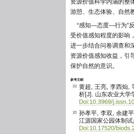
资源价值科学内涵的整体
游憩、生态体验、自然
“感知—态度—行为
受价值感知程度的影响
进一步结合问卷调查和
资源价值感知收益，引
保护自然的意识。
参考文献
黄超, 王亮, 李西
[1]
析[J]. 山东农业大学学报(
Doi:10.3969/j.issn.
孙孝平, 李双, 余建
[2]
江源国家公园体制试点区为例[
Doi:10.17520/biods