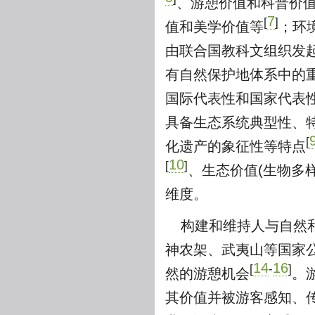
、游憩价值和科普价
7
[
]
值和美学价值等
；环
由联合国教科文组织发
有自然保护地体系中的
国际代表性和国家代表
具备生态系统典型性、
[
化遗产的象征性等特点
10
[
]
、生态价值(生物多
维度。
构建和维持人与自然
神农架、武夷山等国家
14
16
[
-
]
然的游憩机会
。
其价值并被游客感知、