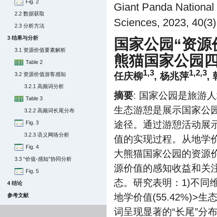
Fig. 2
Giant Panda National 
2.2 数据获取
Sciences, 2023, 40(3)
2.3 分析方法
3 结果与分析
国家公园“资源
3.1 资源价值要素解析
熊猫国家公园
Table 2
1,3
1,2,3
任庆柳
, 杨兆萍
,
3.2 资源价值游客感知
3.2.1 高频词分析
摘要
: 国家公园是旅游
Table 3
生态游憩是展示国家公
3.2.2 高频词长尾分布
途径。通过游憩活动展
Fig. 3
3.2.3 语义网络分析
值的实现过程。从地学
Fig. 4
大熊猫国家公园的资源
3.3 “价值-感知”协同分析
源价值的感知收益和关注
Fig. 5
态。研究表明：1)不
4 结论
地学价值(55.42%)>生态
参考文献
词呈现显著的“长尾”分