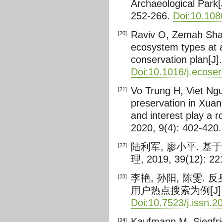
Archaeological Park[
252-266.
Doi:10.10
Raviv O, Zemah Shami
[20]
ecosystem types at a
conservation plan[J
Doi:10.1016/j.ecose
Vo Trung H, Viet Ngu
[21]
preservation in Xua
and interest play a 
2020, 9(4): 402-420
陆利军, 廖小平. 基
[22]
理, 2019, 39(12): 2
李艳, 孙阳, 陈雯
[23]
用户热点搜索为例[J]
Doi:10.7523/j.issn.
Kaufmann M, Siegfrie
[24]