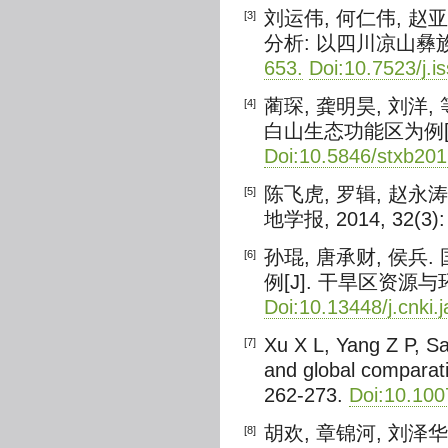
刘运伟, 何仁伟, 
[3]
分析: 以四川凉山彝族
653.
Doi:10.7523/j.
蔺琛, 龚明昊, 刘洋
[4]
白山生态功能区为例[J]. 生
Doi:10.5846/stxb20
陈飞虎, 罗辑, 赵永
[5]
地学报, 2014, 32(3):
孙琨, 唐承财, 侯
[6]
例[J]. 干旱区资源与环境, 
Doi:10.13448/j.cnki.
Xu X L, Yang Z P, Sa
[7]
and global comparati
262-273.
Doi:10.100
胡欢, 章锦河, 刘
[8]