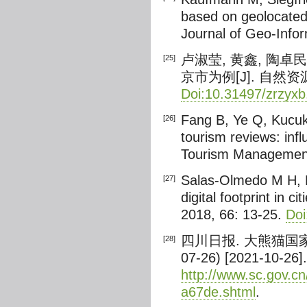
based on geolocated 
Journal of Geo-Infor
卢淑莹, 黄鑫, 陶
[25]
京市为例[J]. 自然资源学报
Doi:10.31497/zrzyx
Fang B, Ye Q, Kucuku
[26]
tourism reviews: infl
Tourism Management
Salas-Olmedo M H, M
[27]
digital footprint in
2018, 66: 13-25.
Doi
四川日报. 大熊猫国家公
[28]
07-26) [2021-10-26].
http://www.sc.gov.
a67de.shtml
.