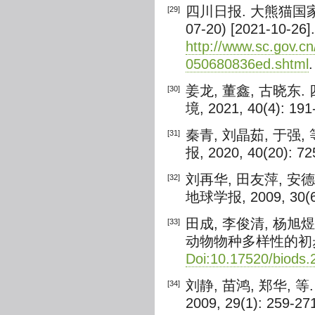
四川日报. 大熊猫国家公
[29]
07-20) [2021-10-26].
http://www.sc.gov.
050680836ed.shtml
.
姜龙, 董鑫, 古晓东
[30]
境, 2021, 40(4): 191
秦青, 刘晶茹, 于强
[31]
报, 2020, 40(20): 7
刘再华, 田友萍, 安
[32]
地球学报, 2009, 30(6)
田成, 李俊清, 杨
[33]
动物物种多样性的初步调查[J
Doi:10.17520/biods
刘静, 苗鸿, 郑华,
[34]
2009, 29(1): 259-27