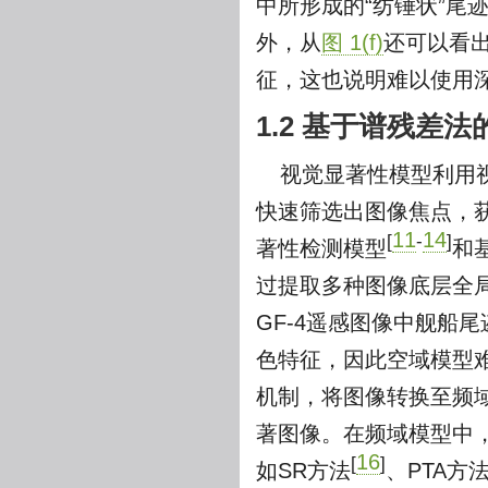
中所形成的“纺锤状”尾
外，从
图 1(f)
还可以看
征，这也说明难以使用深
1.2 基于谱残差
视觉显著性模型利用
快速筛选出图像焦点，
11
14
[
-
]
著性检测模型
和
过提取多种图像底层全
GF-4遥感图像中舰船
色特征，因此空域模型难
机制，将图像转换至频
著图像。在频域模型中
16
[
]
如SR方法
、PTA方