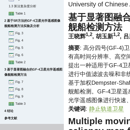
University of Chinese
1.3 算法复杂度分析
Table 1
基于显著图融
2 基于SR方法的GF-4卫星光学遥感图像
舰船检测方法
舰船检测方法实验及分析
Fig. 3
1,2
1,2
王晓辉
, 胡玉新
, 
Fig. 4
摘要
: 高分四号(GF
Fig. 5
Fig. 6
有高时间分辨率、高空
Table 2
提出一种适用于GF-4
3 基于显著图融合的GF-4卫星光学遥感图
进行中值滤波去噪和非
像舰船检测方法
基于加权Dempster
Fig. 7
Fig. 8
舰船检测。GF-4卫星
Fig. 9
光学遥感图像进行快速
Table 3
关键词
:
静止轨道卫星
4 结论
Multiple movi
参考文献