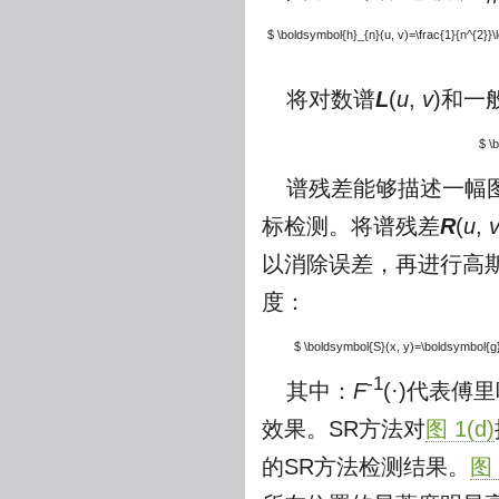
$ \boldsymbol{h}_{n}(u, v)=\frac{1}{n^{2}}\l
将对数谱
L
(
u
,
v
)和一
$ \
谱残差能够描述一幅
标检测。将谱残差
R
(
u
,
以消除误差，再进行高
度：
$ \boldsymbol{S}(x, y)=\boldsymbol{g}(
-1
其中：
F
(·)代表傅
效果。SR方法对
图 1(d)
的SR方法检测结果。
图 