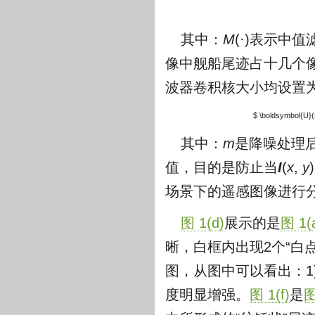
其中：
M
(·)表示中
像中舰船尾迹占十几个像
波器卷积核大小均设置为
$ \boldsymbol{U}(x
其中：
m
是降噪处理
值，目的是防止当
I
(
x
,
y
场景下的遥感图像进行
图 1(d)
展示的是
图 1(
晰，白框内出现2个“白
图，从图中可以看出：1
度明显增强。
图 1(f)
是
图