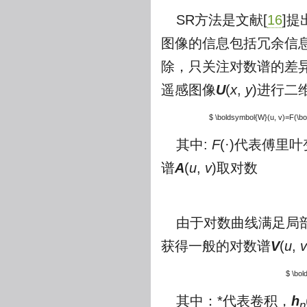
SR方法是文献[
16
]
图像的信息包括冗余信息
除，只关注对数谱的差
遥感图像
U
(
x
,
y
)进行二
$ \boldsymbol{W}(u, v)=F(\bo
其中:
F
(·)代表傅里叶
谱
A
(
u
,
v
)取对数
由于对数曲线满足局
获得一般的对数谱
V
(
u
,
v
$ \bol
其中：*代表卷积，
h
n