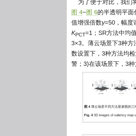
为了便于对比，我们将
图 4
~
图 6
的半透明平面
值增强倍数
γ
=50，幅
K
=1；SR方法中均
PCT
3×3。薄云场景下3种
数设置下，3种方法均检测
警；3)在该场景下，3
图 4
薄云场景不同方法显著图的三
Fig. 4
3D images of saliency map us