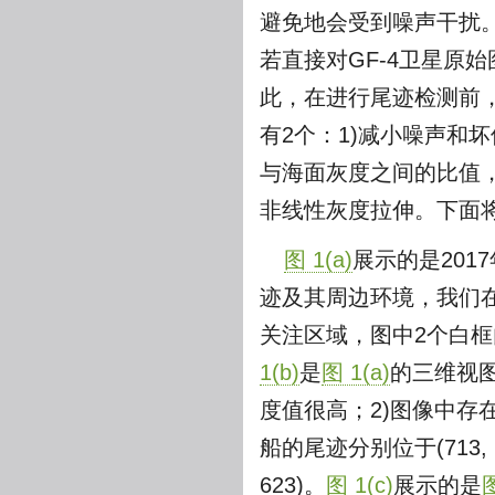
避免地会受到噪声干扰
若直接对GF-4卫星原
此，在进行尾迹检测前，
有2个：1)减小噪声和
与海面灰度之间的比值
非线性灰度拉伸。下面将
图 1(a)
展示的是201
迹及其周边环境，我们在原始图像中
关注区域，图中2个白
1(b)
是
图 1(a)
的三维视图
度值很高；2)图像中存
船的尾迹分别位于(713, 
623)。
图 1(c)
展示的是
图