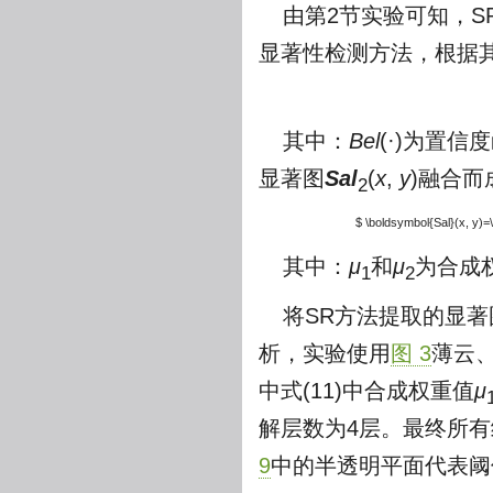
由第2节实验可知，S
显著性检测方法，根据
其中：
Bel
(·)为置
显著图
Sal
(
x
,
y
)融合而
2
$ \boldsymbol{Sal}(x, y)=
其中：
μ
和
μ
为合成
1
2
将SR方法提取的显著
析，实验使用
图 3
薄云
中式(11)中合成权重值
μ
解层数为4层。最终所有
9
中的半透明平面代表阈