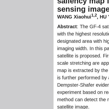
saliency map f
sensing imag
1,2
WANG Xiaohui
, HU 
Abstract
: The GF-4 sate
with the highest resolut
designated area with hig
imaging width. In this 
satellite is proposed. Fi
scale stretching are ap
map is extracted by the 
is further performed by
Dempster-Shafer eviden
experiment based on real
method can detect the m
satellite image.