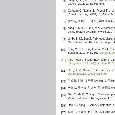
Yang G, Li B, Ji S, et al. Ship detec
[5]
Letters, 2013, 11(3): 641-645.
Corbane C, Najman L, Pecoul E, et al. A
[6]
Remote Sensing, 2010, 31(22): 5837
艾加秋, 齐向阳. 一种基于独立联合K-分
[7]
Yang X, Sun H, Fu K, et al. Automatic
[8]
dense feature pyramid networks[J]. R
Lin H, Shi Z, Zou Z. Fully convolutiona
[9]
Geoscience and Remote Sensing Lett
Kang M, Ji K, Leng X, et al. Contextua
[10]
Sensing, 2017, 9(8): 860.
Doi:10.339
Itti L, Koch C, Niebur E. A model of sa
[11]
Intelligence, 1998, 20(11): 1254-1259.
Ye L, Liu Z, Zhou X, et al. Saliency de
[12]
Doi:10.1109/LSP.2016.2558489
闫成章, 刘畅. 基于显著性的SAR图像
[13]
唐红梅, 吴士婧, 郭迎春, 等. 自适
[14]
Guo C, Ma Q, Zhang L. Spatio-tempora
[15]
Vision and Pattern Recognition. IEEE,
Hou X, Zhang L. Saliency detection: a
[16]
李崇飞, 高颖慧, 卢凯, 等. 基于相位
[17]