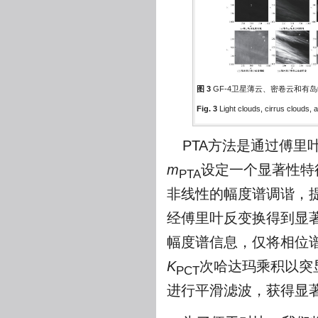
图 3
GF-4卫星薄云、密卷云和有
Fig. 3
Light clouds, cirrus clouds,
PTA方法是通过傅
m
设定一个显著性特
PTA
非线性的幅度谱调谐，
经傅里叶反变换得到显著
幅度谱信息，仅将相位
K
次哈达玛乘积以突
PCT
进行平滑滤波，获得显