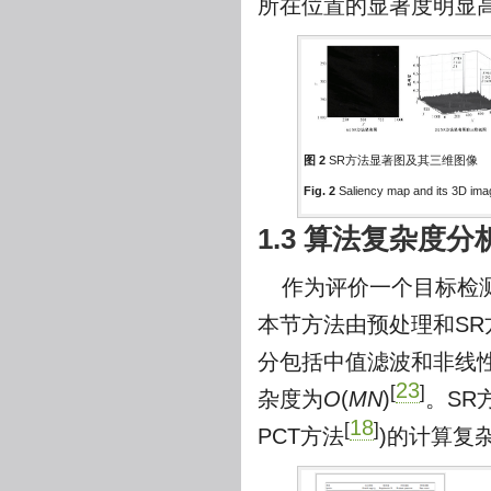
所在位置的显著度明显
图 2
SR方法显著图及其三维图像
Fig. 2
Saliency map and its 3D im
1.3 算法复杂度分
作为评价一个目标检
本节方法由预处理和S
分包括中值滤波和非线
23
[
]
杂度为
O
(
MN
)
。SR
18
[
]
PCT方法
)的计算复