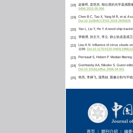
赵春晖, 栾世杰. 相位谱的光学遥感图像舰船目
[18]
5456.2015.05.006
Chen B C, Tao X, Yang M R, et al. A 
[19]
Doi:10.1109/ACCESS.2018.2835826
Yao L, Liu Y, He Y. A novel ship-track
[20]
李晓博, 孙文方, 李立. 静止轨道遥感
[21]
Liou K N. Influence of cirrus clouds 
[22]
1199.
Doi:10.1175/1520-0493(1986)
Perreault S, Hebert P. Median filteri
[23]
Goshtasby A A, Nikolov S. Guest editor
[24]
Doi:10.1016/j.inffus.2006.04.001
韩亮, 李婵飞, 蒲秀娟. 图像分割与平
[25]