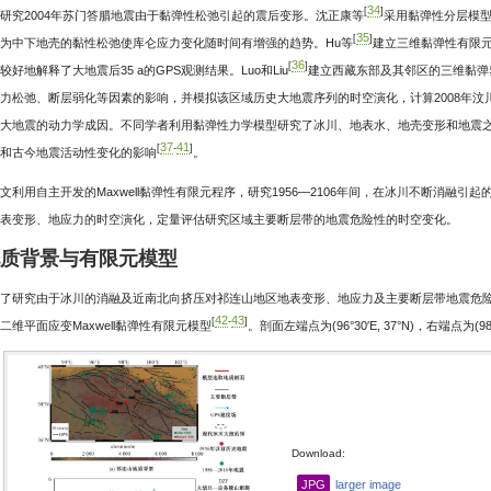
34
[
]
研究2004年苏门答腊地震由于黏弹性松弛引起的震后变形。沈正康等
采用黏弹性分层模
35
[
]
为中下地壳的黏性松弛使库仑应力变化随时间有增强的趋势。Hu等
建立三维黏弹性有限元
36
[
]
较好地解释了大地震后35 a的GPS观测结果。Luo和Liu
建立西藏东部及其邻区的三维黏弹
力松弛、断层弱化等因素的影响，并模拟该区域历史大地震序列的时空演化，计算2008年汶川
大地震的动力学成因。不同学者利用黏弹性力学模型研究了冰川、地表水、地壳变形和地震
37
41
[
-
]
和古今地震活动性变化的影响
。
文利用自主开发的Maxwell黏弹性有限元程序，研究1956—2106年间，在冰川不断消融
表变形、地应力的时空演化，定量评估研究区域主要断层带的地震危险性的时空变化。
地质背景与有限元模型
了研究由于冰川的消融及近南北向挤压对祁连山地区地表变形、地应力及主要断层带地震危
42
43
[
-
]
二维平面应变Maxwell黏弹性有限元模型
。剖面左端点为(96°30′E, 37°N)，右端点为(98
Download:
JPG
larger image