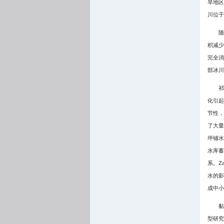
旱地区
川位于海
随
积减少4
完全消
部冰川
祁
化引起
节性，
了大量
坪铺水
水库蓄
系。Za
水的影
成中小
黏
型研究