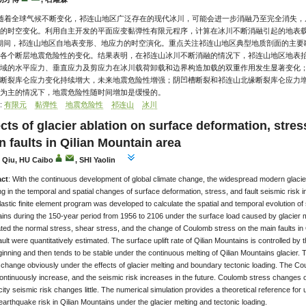
 随着全球气候不断变化，祁连山地区广泛存在的现代冰川，可能会进一步消融乃至完全消失
的时空变化。利用自主开发的平面应变黏弹性有限元程序，计算在冰川不断消融引起的地表载荷和
 a期间，祁连山地区自地表变形、地应力的时空演化。重点关注祁连山地区典型地质剖面的主
各个断层地震危险性的变化。结果表明，在祁连山冰川不断消融的情况下，祁连山地区地表
域的水平应力、垂直应力及剪应力在冰川载荷卸载和边界构造加载的双重作用发生显著变化；
断裂库仑应力变化持续增大，未来地震危险性增强；阴凹槽断裂和祁连山北缘断裂库仑应力
为主的情况下，地震危险性随时间增加是缓慢的。
:
有限元
黏弹性
地震危险性
祁连山
冰川
cts of glacier ablation on surface deformation, stress
n faults in Qilian Mountain area
Qiu, HU Caibo
, SHI Yaolin
act
: With the continuous development of global climate change, the widespread modern glacie
ng in the temporal and spatial changes of surface deformation, stress, and fault seismic risk in
lastic finite element program was developed to calculate the spatial and temporal evolution of
ins during the 150-year period from 1956 to 2106 under the surface load caused by glacier 
ated the normal stress, shear stress, and the change of Coulomb stress on the main faults in
ult were quantitatively estimated. The surface uplift rate of Qilian Mountains is controlled by 
inning and then tends to be stable under the continuous melting of Qilian Mountains glacier. T
 change obviously under the effects of glacier melting and boundary tectonic loading. The
ntinuously increase, and the seismic risk increases in the future. Coulomb stress changes 
ity seismic risk changes little. The numerical simulation provides a theoretical reference for 
earthquake risk in Qilian Mountains under the glacier melting and tectonic loading.