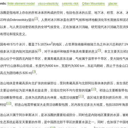
rds
:
finite element model
visco-elasticity
seismic risk
Qilian Mountains
glacier
冻圈是指地球上存在的所有冰体所构成的空间，包括包含冰的云层、地下冰、积雪、水冰、
1
[
]
23年由Dobrowolsky提出
。人类对冰川和冰盖在调节气候和地球地貌演化等长期效应和泥
以来，与人类活动密切相关的全球气候变化，正在加速冰川消融。研究现代冰川消融乃至消
有理论和现实意义。
2
国有48 571个冰川，覆盖了5.18万km
的地区，占世界除南极和格陵兰岛之外冰川总和的7.1
4
5
[
]
[
]
很多冰川是内陆河流的源头
，对于水循环和物质平衡具有重要的意义
。本文主要关注祁连山地区(
连山位于中国西北内陆干旱区，隶属青藏高原东北缘，气候属于温带半干旱区，受大陆性气
向的平行山脉和山谷组成，长度约为800 km，宽度约为300 km，东起乌鞘岭，西止于当
3
[
]
点为团结峰(5 826 m)
。
连山地块是青藏高原向北扩张的前缘部位，受到青藏高原与北部阿拉善块体的挤压，发生强
10
[
]
主要运动特征为逆冲兼具右旋走滑，呈现出空间不均匀变形的现象
。祁连山主要断裂带包
11
[
]
活动断裂带组成，总体为北西西走向伸展，地震活动频繁
。该区域主要受到挤压作用，同
12
[
]
特征
。祁连山地震带被深大走滑活动断裂包围，区内发生过多次大地震，包括1920年海原8.
连山冰川属于阿尔卑斯冰川，是冰冻圈的重要组成部分，同时也是内陆地区重要的水源，被称
生态系统起着至关重要的作用，是中国西北部干旱区的重要水源之一。同时，也加强了中国地
14