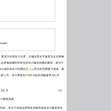
 model
零，垂直方向剪应力为零；左侧边界水平速度为左右两侧
上边界施加随时间变化的冰川融化卸载的载荷，相当于
连山地区的冰川范围比
图 1(a)
所示的范围要大很多。根
升，冰川厚度在4 500 m处的消融速率为0.32
}}}}, $
(1)
冰川最低海拔。
模型是线性的，本文只考虑边界构造加载和地表冰川载荷变化