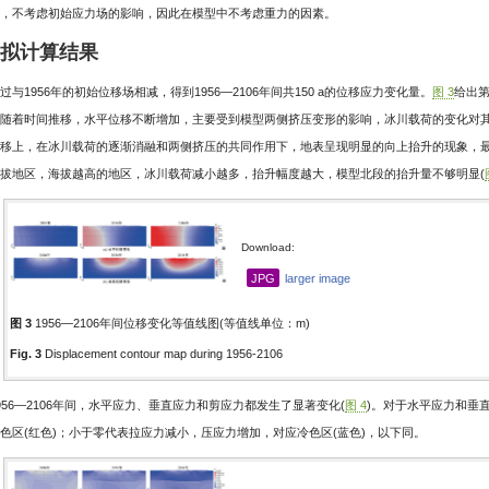
，不考虑初始应力场的影响，因此在模型中不考虑重力的因素。
模拟计算结果
过与1956年的初始位移场相减，得到1956—2106年间共150 a的位移应力变化量。
图 3
给出第
随着时间推移，水平位移不断增加，主要受到模型两侧挤压变形的影响，冰川载荷的变化对其
移上，在冰川载荷的逐渐消融和两侧挤压的共同作用下，地表呈现明显的向上抬升的现象，最大抬升量
拔地区，海拔越高的地区，冰川载荷减小越多，抬升幅度越大，模型北段的抬升量不够明显(
Download:
JPG
larger image
图 3
1956—2106年间位移变化等值线图(等值线单位：m)
Fig. 3
Displacement contour map during 1956-2106
956—2106年间，水平应力、垂直应力和剪应力都发生了显著变化(
图 4
)。对于水平应力和垂
色区(红色)；小于零代表拉应力减小，压应力增加，对应冷色区(蓝色)，以下同。