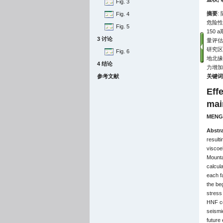
Fig. 3
摘要
:
Fig. 4
危险性
Fig. 5
150
3 讨论
量评估
研究区
Fig. 6
地北缘
4 结论
力增加
参考文献
关键词
Effe
mai
MENG 
Abstr
resulti
viscoe
Mounta
calcul
each fa
the beg
stress
HNF co
seismic
future 