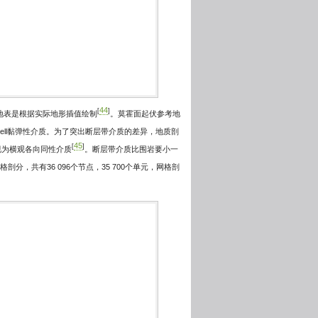
44
[
]
地表是根据实际地形插值绘制
。莫霍面起伏参考地
well黏弹性介质。为了突出断层带介质的差异，地质剖
45
[
]
视为横观各向同性介质
。断层带介质比围岩要小一
分，共有36 096个节点，35 700个单元，网格剖