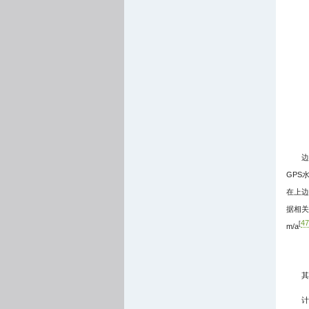
边
GPS
在上边
据相关
47
[
m/a
其
计