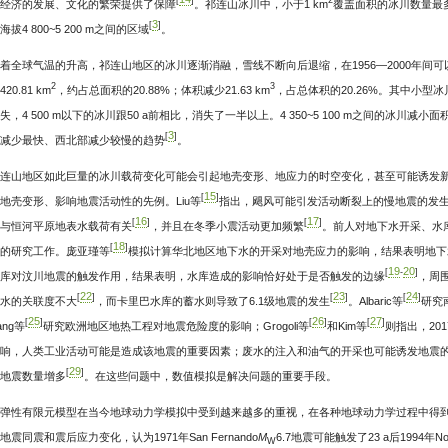
[
]
2
经济的发展、文化的繁荣提供了保障
。祁连山冰川中，小于1 km
覆盖面积的冰川数量最多，
3
[
]
拔4 800~5 200 m之间的区域
。
着全球气温的升高，祁连山地区的冰川逐渐消融，雪线不断向后退缩，在1956—2000年间可以达到
2
3
20.81 km
，约占总面积的20.88%；体积减少21.63 km
，占总体积的20.26%。其中小型冰
失，4 500 m以下的冰川跟50 a前相比，消失了一半以上。4 350~5 100 m之间的冰川减
3
[
]
减少最快、西北部减少较慢的趋势
。
连山地区如此巨量的冰川载荷变化可能会引起地壳变形、地应力的时空变化，甚至可能诱发
15
[
]
地壳变形、影响地震活动性的先例。Liu等
指出，飓风可能引发活动断裂上的慢地震的发生；Be
16
17
[
]
[
]
与恒河平原地表水载荷有关
，并且在冬季小震活动更加频繁
。前人对地下水开采、水
18
[
]
的研究工作。庞亚瑾等
模拟计算华北地区地下水的开采对地壳应力的影响，结果表明地下
19
20
[
-
]
库对汶川地震的触发作用，结果表明，水库造成的影响恰好处于是否触发的边缘
，周
22
23
24
[
]
[
]
[
]
水的关联度不大
，而卡里巴水库的蓄水则导致了6.1级地震的发生
。Albaric等
研究
25
26
27
[
]
[
]
[
]
ng等
研究欧洲地区地热工程对地震危险度的影响；Grogoli等
和Kim等
则指出，20
响，人类工业活动可能是造成该地震的重要因素；废水的注入和油气的开采也可能诱发地震
29
[
]
地震数量增多
。在这些问题中，数值模拟是解决问题的重要手段。
弹性有限元模型在当今地球动力学模拟中受到越来越多的重视，在各种地球动力学过程中得到了广泛
地震同震和震后应力变化，认为1971年San Fernando
M
6.7地震可能触发了23 a后1994年Nort
W