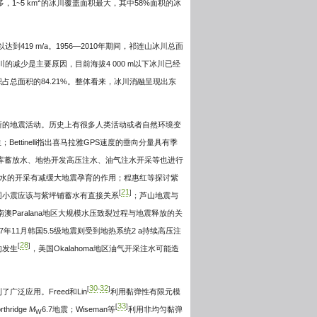
2
1~5 km
的冰川覆盖面积最大，其中58%面积的冰
419 m/a。1956—2010年期间，祁连山冰川总面
川的减少是主要原因，目前海拔4 000 m以下冰川已经
小面积占总面积的84.21%。整体看来，冰川消融呈现出东
新的地震活动。历史上有很多人类活动或者自然环境变
ttinelli指出喜马拉雅GPS速度的垂向分量具有季
库蓄放水、地热开发高压注水、油气注水开采等也进行
水的开采有减缓大地震孕育的作用；程惠红等探讨紫
21
[
]
围小震应该与紫坪铺蓄水有直接关系
；芦山地震与
南澳Paralana地区大规模水压致裂过程与地震释放的关
17年11月韩国5.5级地震则受到地热系统2 a持续高压注
28
[
]
的发生
，美国Okalahoma地区油气开采注水可能造
30
32
[
-
]
应用。Freed和Lin
利用黏弹性有限元模
33
[
]
hridge
M
6.7地震；Wiseman等
利用非均匀黏弹
W