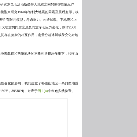
型研究东昆仑活动断裂带大地震之间的黏弹性触发作
模型来研究1960年智利大地震的同震及震后变形，模
塑性有限元模型，考虑重力、构造加载、下地壳和上
大地震的同震变形及同震库仑应力变化，探讨2008
之间存在复杂的相互作用，定量分析冰川载荷变化对地
引起的地表载荷和两侧地块的不断构造挤压作用下，祁连山
险性变化的影响，我们建立了祁连山地区一条典型地质
°30′E，39°30′N)，对应于
图 1(a)
中红色实线位置。