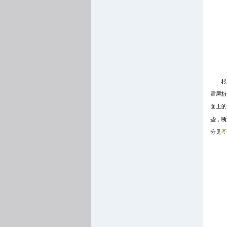
根
震层析
面上的
些，断
分见
图 