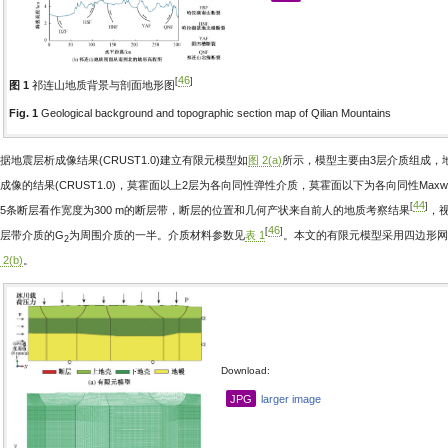
46
[
]
图 1
祁连山地质背景与剖面地形图
Fig. 1
Geological background and topographic section map of Qilian Mountains
据地震层析成像结果(CRUST1.0)建立有限元模型如
图 2(a)
所示，模型主要由3层介质组成，
成像的结果(CRUST1.0)，莫霍面以上2层为各向同性弹性介质，莫霍面以下为各向同性Max
44
[
]
5条断层看作宽度为300 m的断层带，断层的位置和几何产状来自前人的地质考察结果
，
46
[
]
层带介质的G
为周围介质的一半。介质材料参数见
表 1
。本文的有限元模型采用四边形网格剖
2
2(b)
。
Download:
JPG
larger image