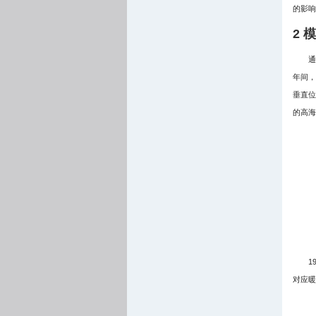
的影响
2 
通
年间，
垂直位
的高海
1
对应暖