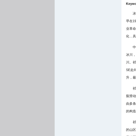
Keywo
冰
早在19
业革命
化，具
中
冰川，
川。祁
SE走
升，最高
祁
裂滑动
由多条
的构造
祁
的山区