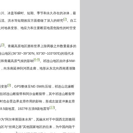
冰川、冰盖等瞬时、短期、季节和永久存在的冰体，最
2
[
]
石流、洪水等短期效应方面都做了深入的研究
。自工
失对地表变形、地应力和主要断层地震危险性的时空变
3
[
]
%
。青藏高原地区拥有世界上除两极之外数量最多的
36°30′~39°30′N, 93°30′~103°00′E)的现代冰
6
8
[
-
]
候和青藏高原气候的影响
。祁连山地区由许多NW-
金山口，向东南延伸到河西走廊，地形从东北向西南逐渐隆
9
[
]
烈变形
，GPS整体呈NE-SW向压缩，祁连山北缘断
括祁连山断裂带和阿尔金断裂带，其中祁连山断裂带
时也会受边界走滑作用的影响，形成左旋逆冲兼走滑
13
[
]
5级地震、1927年古浪8级地震等
。
为“阿尔卑斯固体水库”，其融水对于中国西北部脆弱
区与“丝绸之路”其他国家地区的往来，为中国内陆干