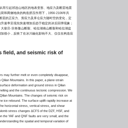
，从而引起祁连山地区的地表变形、地应力及断层地震
两侧地块的构造挤压作用下，1956-2106年共
要断层的正应力、剪应力及库仑应力随时空的变化，定
抬升速率呈现先快速增加后趋于稳定的冰后回弹现象；
大柴旦-宗务隆山断裂、哈拉湖南山断裂和哈拉湖盆
增加很小，反映了在冰川融化影响不大、仅仅在构造应
 field, and seismic risk of
rs may further melt or even completely disappear,
 Qilian Mountains. In this paper, a plane-strain
 surface deformation and ground stress in Qilian
melting and the continuous tectonic compression. We
 Qilian Mountains. The changes of seismic risk on
the ice rebound. The surface uplift rapidly increase at
he horizontal stress, vertical stress, and shear
 Coulomb stress changes ΔCFS of the DZF, HSF, and
on the YAF and QNF faults are very small, and the
understanding the spatial and temporal variation of