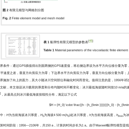
图 2
有限元模型与网格剖分图
Fig. 2
Finite element model and mesh model
46
[
]
表 1
黏弹性有限元模型的参数表
Table 1
Material parameters of the viscoelastic finite element
界条件：通过GPS插值得出剖面两侧的GPS速度值，将右侧边界设为水平方向位移分量为
水平速度之差，垂直方向剪应力为零；下边界水平方向剪应力为零，垂直方向位移分量为零；
界施加了向上的面力，其大小随冰川空间部位和融化时间而变化。值得注意的是，1956年祁
文献，本文假设冰川载荷的厚度和分布均随时间不断变化：冰川最低海拔随时间按10 m/a的速度上
]
，从最高点到冰川最低海拔按线性分布，满足以下公式
$H = {H_0} \cdot \frac{{h - {h_{l\min }}}}{{{h_0} - {h_{l\min 
中：
H
为当前海拔冰川厚度，
H
为海拔4 500 m(
h
)处冰川厚度，
h
为当前海拔高度，
h
为
0
0
l
min
算时间阶段：1956—2106年，共150 a，计算的时间步长为1 a。由于Maxwell黏弹性