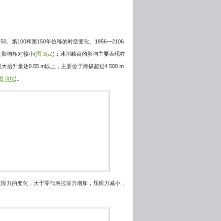
50、第100和第150年位移的时空变化。1956—2106
影响相对较小(
图 3(a)
)；冰川载荷的影响主要表现在
达0.55 m以上，主要位于海拔超过4 500 m
图 3(b)
)。
直应力的变化，大于零代表拉应力增加，压应力减小，