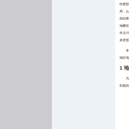
性模型
用，认
拟结果
地幔应
年汶川
表变形
本
地区地
1 
为
剖面的