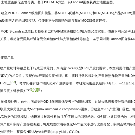
 土地覆盖的无监督分类。基于ISODATA方法，从Landsat图像获得土地覆盖图。
 建立MODIS-Landsat线性回归模型。将MODIS反射率(MOD02)和LAI(MCD15)产品(50
dsat反射率之间的回归模型。仅使用不受云影响的高质量的MODIS像素建模。
 MODIS-Landsat线性回归模型和ESTARFM算法相结合的LAI降尺度实现。假设不同分辨率上的
关系，考虑像元同其邻近像元空间相似性与光谱相似性等信息，基于同时期Landsat图像将MODIS
) 作物产量
物产量统计年鉴是基于行政区单元的，为满足SWAT模型HRU尺度的要求，本文利用作物产量与归一化植被指数(nor
ex, NDVI)的相关性，实现作物产量降尺度处理。即，将以行政区统计的产量按照作物产量与
33
[
]
HRU上
。考虑到各阶段作物长势对产量的影响，本研究采用生长期间(4月15日—11月15日)
34
35
[
-
]
降尺度关键步骤如下
：
 图像预处理。首先，考虑到MODIS遥感影像受云层的影响因素，过滤去除云覆盖导致的低ND
取最大像元值并生成MVC(maximum value composition)图像。②建立MVC-产量
2
VC数据的回归模型，选择通过显著性检验且
R
值最大的回归函数。③利用上述回归函数，根
算产量和实际产量存在偏差，将此残差按照各像元MVC值大小进行比例分配，实现县域内各
区统计，获得各HRU内作物产量(crop yield，CYLD)。