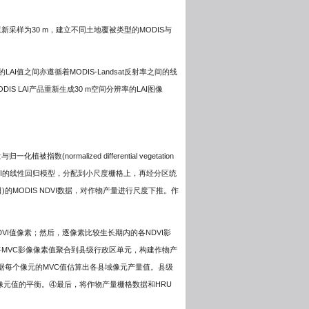
0 m)重新采样为30 m，建立不同土地覆被类型的MODIS与
LAI值之间亦遵循着MODIS-Landsat反射率之间的线
 LAI产品重新生成30 m空间分辨率的LAI图像
malized differential vegetation
NDVI的线性回归模型，分配到小尺度栅格上，再经分区统
的MODIS NDVI数据，对作物产量进行尺度下推。作
VI值像素；然后，逐像素比较生长期内的各NDVI影
回归函数。将MVC影像像素值聚合到县级行政区单元，构建作物产
据每个像元的MVC值估算出各县域像元产量值。县级
像元值的平衡。④最后，将作物产量栅格数据和HRU