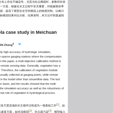
间分布上存在不确定性，尤其当站点稀疏时，参数间补偿
。一方面，植被在水文过程中至关重要，对植被模块率
数据，提高了模型在全空间模拟上的精度控制。以梅川
单目标模拟结果对比分析。结果表明，本方法可明显减弱
ela case study in Meichuan
5
AN Zheng
ly high accuracy of hydrologic simulation,
with sparse gauging stations where the compensation
his paper, a multi-objective calibration method is
 remote sensing data. Generally, vegetation has a
 Therefore, the calibration of vegetation module
usually collected at gauging points, while remote
in the model other than streamflow data. The test
 basin, and the results showed that the multi-
the simulation accuracy as well as the robustness of
t role of vegetation in hydrological process.
1
[
]
究各尺度流域的水文循环过程成为一项基础工作
。如
2
3
[
]
[
]
范围涉及诸多方面，如径流模拟
、非点源污染
、模型输入