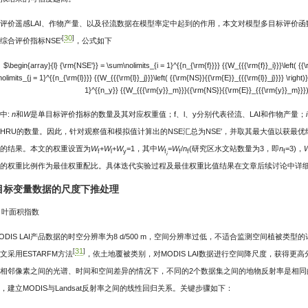
评价遥感LAI、作物产量、以及径流数据在模型率定中起到的作用，本文对模型多目标评价
30
[
]
综合评价指标NSE′
，公式如下
$\begin{array}{l} {\rm{NSE'}} = \sum\nolimits_{i = 1}^{{n_{\rm{f}}}} {{W_{{{\rm{f}}_i}}}\left( {{\
olimits_{j = 1}^{{n_{\rm{l}}}} {{W_{{{\rm{l}}_j}}}\left( {{\rm{NS}}{{\rm{E}}_{{{\rm{l}}_j}}}} \righ
1}^{{n_y}} {{W_{{{\rm{y}}_m}}}({\rm{NS}}{{\rm{E}}_{{{\rm{y}}_m}}})
中:
n
和
W
是单目标评价指标的数量及其对应权重值；f、l、y分别代表径流、LAI和作物产量；
i
HRU的数量。因此，针对观察值和模拟值计算出的NSE汇总为NSE′，并取其最大值以获最优结
的结果。本文的权重设置为
W
+
W
+
W
=1，其中
W
=
W
/
n
(研究区水文站数量为3，即
n
=3)，
f
l
y
f
f
f
f
i
的权重比例作为最佳权重配比。具体迭代实验过程及最佳权重比值结果在文章后续讨论中详
2 目标变量数据的尺度下推处理
) 叶面积指数
ODIS LAI产品数据的时空分辨率为8 d/500 m，空间分辨率过低，不适合监测空间植被类型
31
[
]
文采用ESTARFM方法
，依土地覆被类别，对MODIS LAI数据进行空间降尺度，获得更高
相邻像素之间的光谱、时间和空间差异的情况下，不同的2个数据集之间的地物反射率是相同的。本
，建立MODIS与Landsat反射率之间的线性回归关系。关键步骤如下：