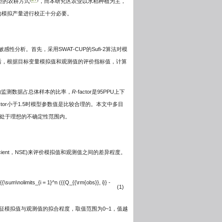
型的农耕方式
，而本研究区农业以水稻种植为主，
植被类型的模拟产量进行校正十分必要。
对率定参数进行敏感性分析。首先，采用SWAT-CUP的Sufi-2算法对模
后，根据目标变量模拟值和观测值的评价指标值，计算
区间内监测数据占总体样本的比率，
R
-factor是95PPU上下
actor小于1.5时模型参数值是比较合理的。本文中多目
模拟参数处于理想的不确定性范围内。
efficient，NSE)来评价模拟值和观测值之间的差异程度。
{{\sum\nolimits_{i = 1}^n ({{Q_{{\rm{obs}}, i}} -
(1)
征模拟值与观测值的拟合程度，取值范围为0~1，值越