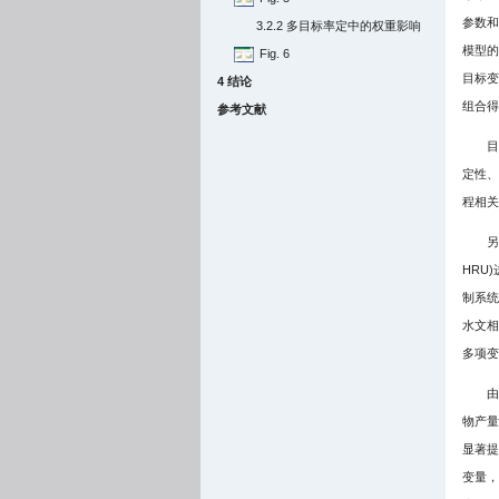
参数和
3.2.2 多目标率定中的权重影响
模型的
Fig. 6
目标变
4 结论
组合得
参考文献
目
定性、
程相关
另
HRU
制系统
水文相
多项变
由
物产量
显著提
变量，