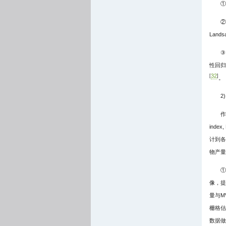
①
②
Lan
③
性回归
32
[
]
。
2
作
ind
计到各
物产量
①
像，提
量与M
栅格估
数据做分