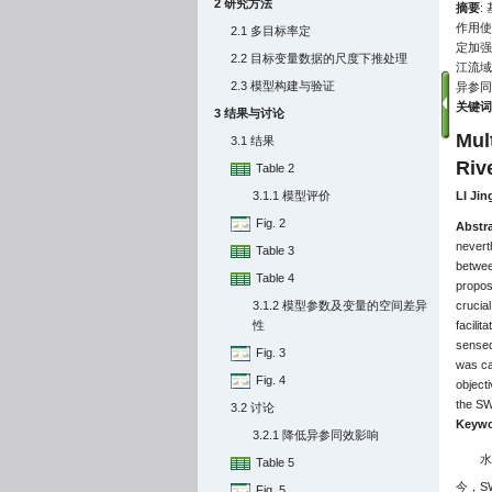
2 研究方法
摘要
:
作用使
2.1 多目标率定
定加强
2.2 目标变量数据的尺度下推处理
江流域
2.3 模型构建与验证
异参同
关键词
3 结果与讨论
Mul
3.1 结果
Riv
Table 2
3.1.1 模型评价
LI Jin
Fig. 2
Abstr
nevert
Table 3
betwee
Table 4
propos
3.1.2 模型参数及变量的空间差异
crucia
性
facilit
sensed
Fig. 3
was ca
Fig. 4
object
the SW
3.2 讨论
Keywo
3.2.1 降低异参同效影响
水
Table 5
今，SW
Fig. 5