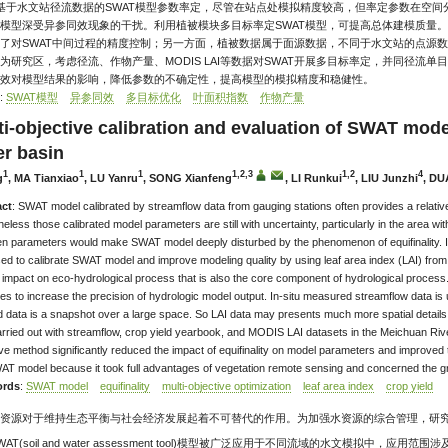
 基于水文站径流数据的SWAT模型参数率定，尽管在站点处模拟精度较高，但率定参数在空
模型深受异参同效现象的干扰。利用植被模块多目标率定SWAT模型，可提高总体建模质量
了对SWAT中间过程的精度控制；另一方面，植被数据属于面源数据，不同于水文站的点源
为研究区，考虑径流、作物产量、MODIS LAI等数据对SWAT开展多目标率定，并同径流
效对模型结果的影响，降低参数的不确定性，提高模型的模拟精度和稳健性。
:
SWAT模型
异参同效
多目标优化
叶面积指数
作物产量
ti-objective calibration and evaluation of SWAT mod
er basin
1
1
1
1,2,3
1,2
4
g
, MA Tianxiao
, LU Yanru
, SONG Xianfeng
, LI Runkui
, LIU Junzhi
, DU
act
: SWAT model calibrated by streamflow data from gauging stations often provides a relative
heless those calibrated model parameters are still with uncertainty, particularly in the area 
n parameters would make SWAT model deeply disturbed by the phenomenon of equifinality. In t
ed to calibrate SWAT model and improve modeling quality by using leaf area index (LAI) from
l impact on eco-hydrological process that is also the core component of hydrological process.
ates to increase the precision of hydrologic model output. In-situ measured streamflow data is 
 data is a snapshot over a large space. So LAI data may presents much more spatial details 
rried out with streamflow, crop yield yearbook, and MODIS LAI datasets in the Meichuan River
ive method significantly reduced the impact of equifinality on model parameters and improved 
AT model because it took full advantages of vegetation remote sensing and concerned the grea
rds
:
SWAT model
equifinality
multi-objective optimization
leaf area index
crop yield
资源对于维持生态平衡与社会经济发展起着不可替代的作用。为加强水资源的综合管理，研
AT(soil and water assessment tool)模型被广泛应用于不同流域的水文模拟中，应用