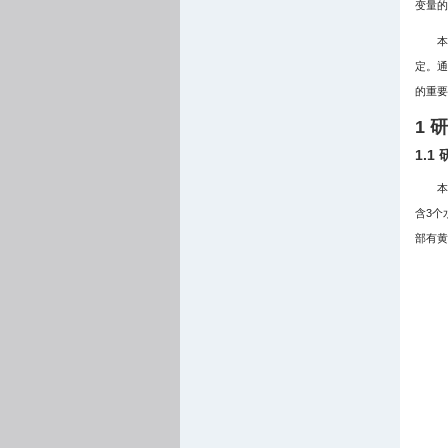
变量的
本
定。通
的重要
1 
1.1
本
含3个
部有黄