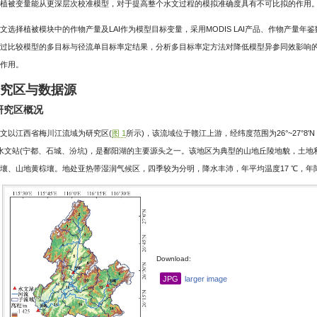
植被变量能从更深层次校准模型，对于提高整个水文过程的模拟准确度具有不可比拟的作用
文选择植被模块中的作物产量及LAI作为模型目标变量，采用MODIS LAI产品、作物产量年
过比较模型的多目标与径流单目标率定结果，分析多目标率定方法对降低模型异参同效影响
作用。
研究区与数据源
 研究区概况
文以江西省梅川江流域为研究区(
图 1
所示)，该流域位于赣江上游，经纬度范围为26°~27°8′N，115°
水文站(宁都、石城、汾坑)，是鄱阳湖的主要源头之一。该地区为典型的山地丘陵地貌，土
壤、山地黄棕壤。地处亚热带湿润气候区，四季较为分明，降水丰沛，年平均温度17 ℃，年降雨
Download:
JPG
larger image