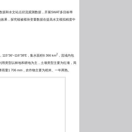
。
鉴数据和水文站点径流观测数据，开展SWAT多目标率
的效果，探究植被模块变量数据在提高水文模拟精度中
2
36′~116°38′E，集水面积6 366 km
，流域内包
地利用类型以林地和耕地为主，土壤类型主要为红壤，局
量1 706 mm，农作物主要为稻米、一年两熟。