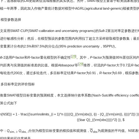
下，遥感获取的LAI更能表征流域植被的真实状态。另外，SWAT模型主要基于欧美国家粗放
植一年两季，因此加入作物产量统计数据对模型中AGRL(agricultural land-generic)
) 模型参数选择
文采用SWAT-CUP(SWAT-calibration and uncertainty programs)的Sufi-2算法
进行敏感性分析；然后，在模型预设的参数范围内利用拉丁超立方采样获取模型参数集；最
量累计分布的2.5%和97.5%的分位点(95% prediction uncertainty，95PPU)。
28
[
]
ufi-2选用
P
-factor和
R
-factor量化模型的不确定性
。其中，
P
-factor为预测值95%置信
29
[
]
均距离与实测值的标准差的比值。根据Abbaspour等
推荐，径流的
P
-factor大于0.7且
R
-f
每轮迭代200次，通过多轮迭代，多目标率定结果
P
-factor为0.91，
R
-factor为0.69，
) 多目标率定的评价指标
衡量SWAT模型目标变量的预测精度，本文选择纳什效率系数(Nash-Sutcliffe efficiency co
算公式如下
m{NSE}} = 1 - \frac{{\sum\nolimits_{i = 1}^n {{{({Q_{{\rm{obs}}, i}} - {Q_{{\rm{sim}}, i}})}^2}} }}
{{\bar Q}_{{\rm{obs}}}})^2} }}, $
中：
Q
,
Q
分别为模型目标变量的模拟值和观测值，
Q
为观测值的平均值。NSE表
sim,
i
obs,
i
obs
拟结果的可信度越高。