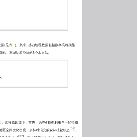
据(见
表 1
)。其中, 基础地理数据包括数字高程模型
据源自宁都站、石城站和汾坑站3个水文站。
h
定。选择原因如下：首先，SWAT模型利用单一的植物
26
[
]
润地区空间变化密度、多林种混交的森林植被状态
。
27
[
]