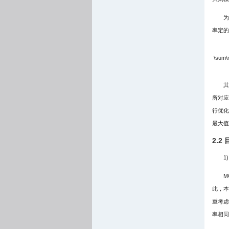
为
率定的
\sum\n
其
所对应
行优化
最大值
2.
1
M
此，本
重考虑
率相同