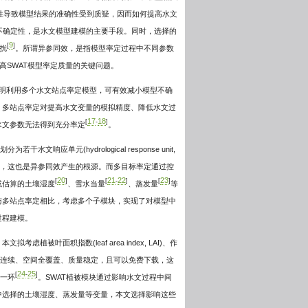
性导致模型结果的准确性受到质疑，因而如何提高水文
不确定性，是水文模型建模的主要手段。同时，选择的
9
[
]
扰
。所谓异参同效，是指模型率定过程中不同参数
高SWAT模型率定质量的关键问题。
明利用多个水文站点率定模型，可有效减小模型不确
，多站点率定对提高水文变量的模拟精度、降低水文过
17
18
[
-
]
水文参数无法得到充分率定
。
单元(hydrological response unit,
，这也是异参同效产生的根源。而多目标率定通过控
20
21
22
23
[
]
[
-
]
[
]
或估算的土壤湿度
、雪水当量
、蒸发量
等
与多站点率定相比，考虑多个子模块，实现了对模型中
过程建模。
叶面积指数(leaf area index, LAI)、作
间连续、空间全覆盖、质量稳定，且可以免费下载，这
24
25
[
-
]
要一环
。SWAT植被模块通过影响水文过程中间
中选择的土壤湿度、蒸发量等变量，本文选择影响这些