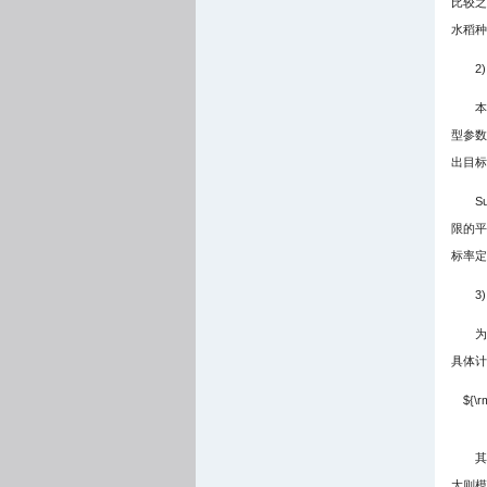
比较之
水稻种
2
本
型参数
出目标变
S
限的平
标率定
3
为
具体计
${\r
其
大则模