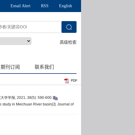
PDF
2021, 38(5): 590-600.
e study in Meichuan River basin[J]. Journal of