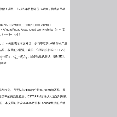
函数做了调整，加权各单目标评价指标值，构成多目标
rm{NS}}{{\rm{E}}_{{{\rm{f}}_i}}}} \right)} +
t)} + \\ \quad \quad \quad \quad \sum\nolimits_{m =
(2)
, } \end{array} $
、
j
、
m
分别表示水文站点、参与率定的LAI和作物产量
果。权重的分配是主观的，它可能会影响SUFI-2进
W
=
W
/
n
，
W
=
W
/
n
。经多轮迭代测试，取NSE′为
l
l
l
y
y
y
j
m
细阐述。
的详细变化，且无法与HRU的分辨率(30 m)相匹配。因
分辨率的高质量数据。ESTARFM方法认为通过利用权
文通过假设MODIS数据和Landsat数据的反射