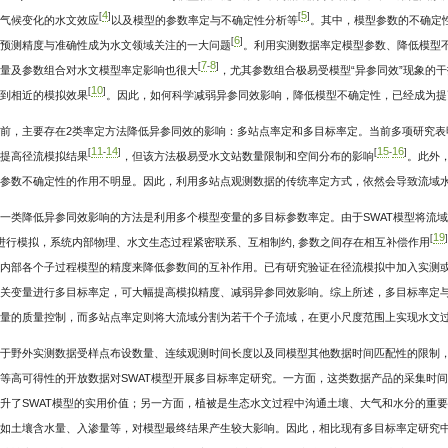
4
5
[
]
[
]
气候变化的水文效应
以及模型的参数率定与不确定性分析等
。其中，模型参数的不确定
6
[
]
预测精度与准确性成为水文领域关注的一大问题
。利用实测数据率定模型参数、降低模型
7
8
[
-
]
量及参数组合对水文模型率定影响也很大
，尤其参数组合极易受模型“异参同效”现象的干
10
[
]
到相近的模拟效果
。因此，如何科学减弱异参同效影响，降低模型不确定性，已经成为提
前，主要存在2类率定方法降低异参同效的影响：多站点率定和多目标率定。当前多项研究表
11
14
15
16
[
-
]
[
-
]
提高径流模拟结果
，但该方法极易受水文站数量限制和空间分布的影响
。此外
参数不确定性的作用不明显。因此，利用多站点观测数据的传统率定方式，依然会导致流域
一类降低异参同效影响的方法是利用多个模型变量的多目标参数率定。由于SWAT模型将流域划分为若干水文响应
19
[
]
)进行模拟，系统内部物理、水文生态过程紧密联系、互相制约, 参数之间存在相互补偿作用
内部各个子过程模型的精度来降低参数间的互补作用。已有研究验证在径流模拟中加入实测
关变量进行多目标率定，可大幅提高模拟精度、减弱异参同效影响。综上所述，多目标率定
量的质量控制，而多站点率定则将大流域分割为若干个子流域，在更小尺度范围上实现水文
于野外实测数据受样点布设数量、连续观测时间长度以及同模型其他数据时间匹配性的限制，本文拟考虑植被
等高可得性的开放数据对SWAT模型开展多目标率定研究。一方面，这类数据产品的采集时
升了SWAT模型的实用价值；另一方面，植被是生态水文过程中沟通土壤、大气和水分的重
如土壤含水量、入渗量等，对模型最终结果产生较大影响。因此，相比现有多目标率定研究