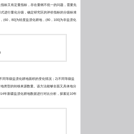
性指标又有定量指标，存在量纲不统一的问题，需要先
形式进行量化分级，确定研究区的评价指标的分级标准
，(60，80]为轻度盐渍化耕地，(80，100]为非盐渍化
g
期不同等级盐渍化耕地面积的变化情况；2)不同等级盐
耕地类型的转移来源数量。该方法能够全面又具体地分
014年新疆盐渍化耕地数据进行对比分析，探索近10年