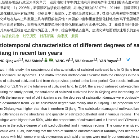
 以新疆各地级行政区为研究单元，运用地统计学中的土地利用转移矩阵和土地利用动态度对新
果表明：1）2005年，新疆灌区盐渍化耕地面积占耕地总面积的32.07%；2014年，新疆灌
渍化耕地面积有所增加，但多集中于新垦区，老灌区经过改良治理，盐渍化危害程度明显减弱
化耕地在结构上和数量上具有明显的差异性：南疆的中度和重度盐渍化耕地比例高于北疆地
积占比超过50%，而乌鲁木齐和伊犁地区盐渍化耕地面积占比低于10%。3）新疆各地区盐
其余各地区综合动态度均为正值，其中，综合利用动态度高、盐渍化耕地面积快速增长的热
:
盐渍化耕地
时空演变
转移矩阵
动态度
新疆
iotemporal characteristics of different degrees of sa
iang in recent ten years
1,2
1
1,2
1,2
1,2
NG Qingwei
, WU Shixin
, YANG Yi
, NIU Yaxuan
, YAN Yuyan
act
: In this study, the spatiotemporal characteristics of salinized cultivated land in Xinjiang 
 and land use dynamics. The matrix transfer method can calculate both the changes in the salin
 of salinized cultivated land from the previous period to the latter period. Our results indicate 
ed for 32.07% of the total area of cultivated land. In 2014, the area of salinized cultivated la
uring the study period, the total area of salinized cultivated land in Xinjiang was increasing, 
With the improvement of old irrigation area, the degrees of salinization damage were obviousl
e desalination trend. 2)The salinization degree was mainly mild in Xinjiang. The proportion of 
rn Xinjiang was higher than that in northern Xinjiang. The salinization damage of cultivated 
 differences in the structures and quantity of salinized cultivated land in various regions. Th
shgar were higher than 50%, while the proportions of cultivated land in Urumqi and Yili were 
ences in the active degree of salinized cultivated land in various regions: The comprehensive
alue was -0.39, indicating that the area of salinized cultivated land in Karamay has decreas
t spots with high comprehensive dynamics and rapid changes were mainly concentrated in so