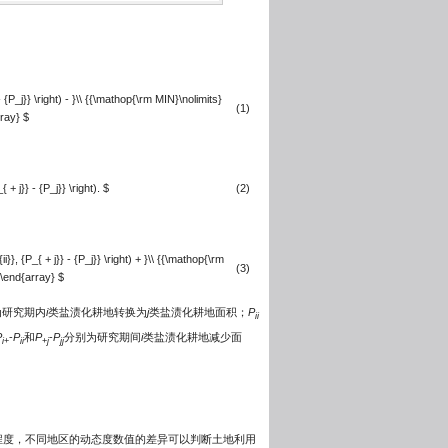
- {P_j}} \right) - }\\ {{\mathop{\rm MIN}\nolimits}
(1)
array} $
 + j}} - {P_j}} \right). $
(2)
}}, {P_{ + j}} - {P_j}} \right) + }\\ {{\mathop{\rm
(3)
.} \end{array} $
为研究期内
i
类盐渍化耕地转换为
j
类盐渍化耕地面积；
P
ii
P
-
P
和
P
-
P
分别为研究期间
i
类盐渍化耕地减少面
i
+
ii
+
j
jj
地利用变化的剧烈程度，不同地区的动态度数值的差异可以判断土地利用