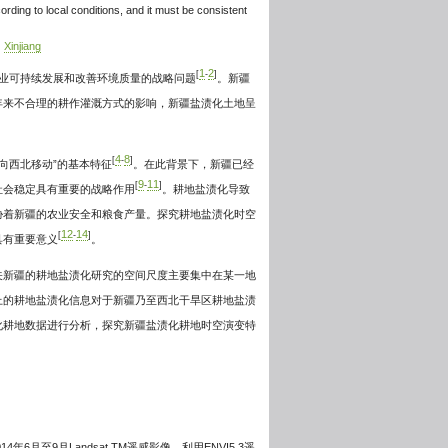
ording to local conditions, and it must be consistent
Xinjiang
1
2
[
-
]
农业可持续发展和改善环境质量的战略问题
。新疆
年来不合理的耕作灌溉方式的影响，新疆盐渍化土地呈
4
8
[
-
]
向西北移动”的基本特征
。在此背景下，新疆已经
9
11
[
-
]
社会稳定具有重要的战略作用
。耕地盐渍化导致
胁着新疆的农业安全和粮食产量。探究耕地盐渍化时空
12
14
[
-
]
具有重要意义
。
关新疆的耕地盐渍化研究的空间尺度主要集中在某一地
上的耕地盐渍化信息对于新疆乃至西北干旱区耕地盐渍
化耕地数据进行分析，探究新疆盐渍化耕地时空演变特
6月至9月Landsat TM遥感影像，利用ENVI5.3遥