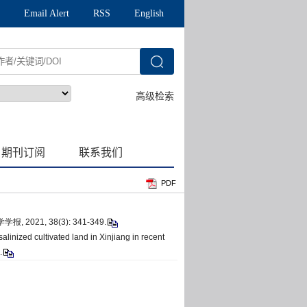
PDF
21, 38(3): 341-349.
alinized cultivated land in Xinjiang in recent
.