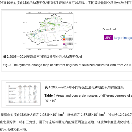
过近10年盐渍化耕地的动态变化图和转移矩阵结果可以发现，不同等级盐渍化耕地分布特征
Download:
JPG
larger image
图 2
2005—2014年新疆不同等级盐渍化耕地动态变化图
Fig. 2
The dynamic change map of different degrees of salinized cultivated land from 2005 t
表 4
2005—2014年不同等级盐渍化耕地面积与转换规模
Table 4
Areas and conversion scales of different degrees of s
4
201410
4
2
4
2
) 新疆非盐渍化耕地转入面积为25.84×10
hm
，转出面积为37.85×10
hm
，净减少12.01×10
山北麓绿洲、喀什三角洲、渭干河流域等区域内的灌区周边盐碱地、轻度和中度盐渍化耕地
矿用地和其他用地。