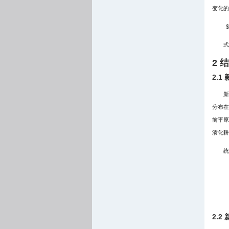
变化的
$
式
2 
2.
新
分布在
前平原
渍化耕
统
2.