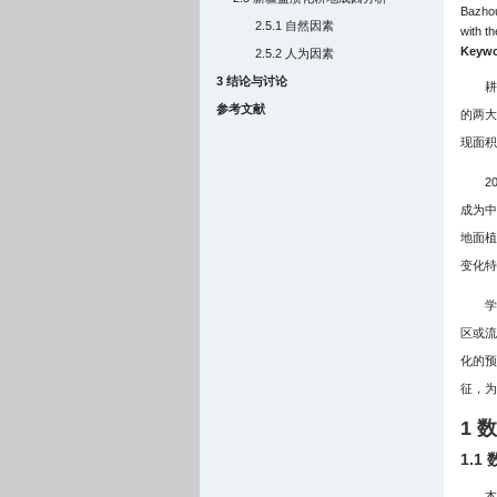
Bazhou.
2.5.1 自然因素
with th
Keywo
2.5.2 人为因素
3 结论与讨论
耕
参考文献
的两大
现面积
2
成为中
地面植
变化特
学
区或流
化的预
征，为
1 
1.
本