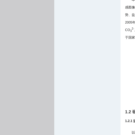
感图像
势、盐
200
2-
CO
3
于国家
1.2
1.2
以