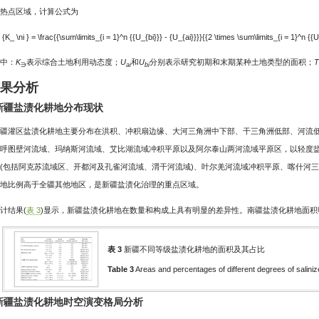
热点区域，计算公式为
 {K_ \ni } = \frac{{\sum\limits_{i = 1}^n {{U_{bi}}} - {U_{ai}}}}{{2 \times \sum\limits_{i = 1}^n {{
中：
K
表示综合土地利用动态度；
U
和
U
分别表示研究初期和末期某种土地类型的面积；
T
∋
ai
bi
结果分析
1 新疆盐渍化耕地分布现状
疆灌区盐渍化耕地主要分布在洪积、冲积扇边缘、大河三角洲中下部、干三角洲低部、河流
呼图壁河流域、玛纳斯河流域、艾比湖流域冲积平原以及阿尔泰山两河流域平原区，以轻度
(包括阿克苏流域区、开都河及孔雀河流域、渭干河流域)、叶尔羌河流域冲积平原、喀什河
地比例高于全疆其他地区，是新疆盐渍化治理的重点区域。
计结果(
表 3
)显示，新疆盐渍化耕地在数量和构成上具有明显的差异性。南疆盐渍化耕地面积
表 3
新疆不同等级盐渍化耕地的面积及其占比
Table 3
Areas and percentages of different degrees of salinized
2 新疆盐渍化耕地时空演变格局分析