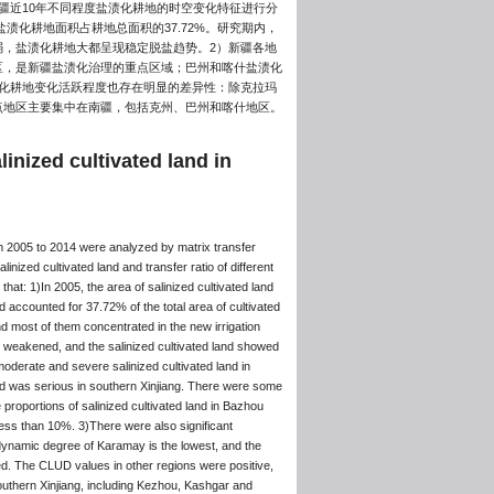
疆近10年不同程度盐渍化耕地的时空变化特征进行分
区盐渍化耕地面积占耕地总面积的37.72%。研究期内，
，盐渍化耕地大都呈现稳定脱盐趋势。2）新疆各地
区，是新疆盐渍化治理的重点区域；巴州和喀什盐渍化
渍化耕地变化活跃程度也存在明显的差异性：除克拉玛
点地区主要集中在南疆，包括克州、巴州和喀什地区。
linized cultivated land in
from 2005 to 2014 were analyzed by matrix transfer
ized cultivated land and transfer ratio of different
that: 1)In 2005, the area of salinized cultivated land
nd accounted for 37.72% of the total area of cultivated
and most of them concentrated in the new irrigation
y weakened, and the salinized cultivated land showed
moderate and severe salinized cultivated land in
land was serious in southern Xinjiang. There were some
e proportions of salinized cultivated land in Bazhou
less than 10%. 3)There were also significant
 dynamic degree of Karamay is the lowest, and the
ed. The CLUD values in other regions were positive,
uthern Xinjiang, including Kezhou, Kashgar and