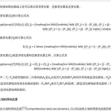
转移矩阵的基础上还可以算出其净变化量、交换变化量及总变化量。
变化量(
D
)的计算公式为
j
egin{array}{*{20}{c}} {{D_j} = {\mathop{\rm MAX}\nolimits} \left( {{P_{i + }} - {P_{ii}}, {P_{ + j}} 
\left( {{P_{i + }} - {P_{ii}}, {P_{ + j}} - {P_j}} \right).} \end{
换变化量(
S
)的计算公式为
j
$ {S_j} = 2 \times {\mathop{\rm MIN}\nolimits} \left( {{P_{i + }} - {P_{ii}}, {P_{
变化量(
C
)就是净变化量和交换变化量之和，计算公式为
j
gin{array}{*{20}{c}} {{C_j} = {D_j} + {S_j} = {\mathop{\rm MAX}\nolimits} \left( {{P_{i + }} - {P_{ii
MIN}\nolimits} \left( {{P_{i + }} - {P_{ii}}, {P_{ + j}} - {P_j}} \right)
中：
T
-
T
为研究期时长；行和列的
A
至
A
分别为
T
时间和
T
时间不同等级盐渍化耕地；
P
1
2
1
n
1
2
ij
类盐渍化耕地没有发生转换的面积；
P
和
P
表示
T
和
T
时段
i
类、
j
类盐渍化耕地的变化面积；
i
+
+
j
1
2
类盐渍化耕地增加面积。
3 土地利用动态度
30
[
]
合土地利用动态度
(comprehensive land use dynamics, CLUD)反映土