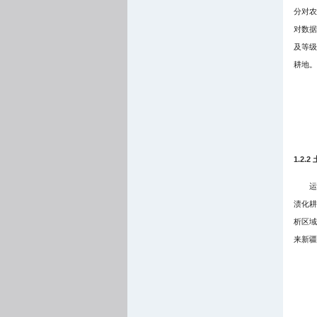
分对农
对数据
及等级
耕地。
1.2.
运
渍化耕
析区域
来新疆