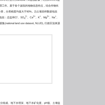
预处理工作。基于各个波段的地物信息特点，结合作物长
，分类精度均值大于90%。2)土壤采样数据包括
-
2-
2+
+
2+
+
包括：总盐和Cl
、SO
、Ca
、K
、Mg
、Na
、
4
l land use dataset, NLUD), 行政区划来源
盐分组成、地下水埋深、地下水矿化度、pH值、土壤盐