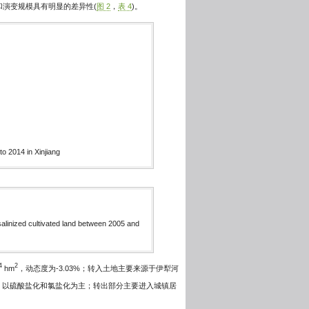
和演变规模具有明显的差异性(
图 2
，
表 4
)。
o 2014 in Xinjiang
alinized cultivated land between 2005 and
4
2
hm
，动态度为-3.03%；转入土地主要来源于伊犁河
，以硫酸盐化和氯盐化为主；转出部分主要进入城镇居