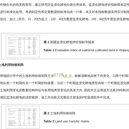
作物生长的危害程度等，建立研究区盐渍化耕地分级分类体系。盐渍化耕地评价指标既有定
进行标准化处理。考虑到定性和定量数据的标准化统一计算，本文对各指标数据采用百分制
划分，如
表 1
所示。(0，20]为盐土，(20，40]为重度盐渍化耕地，(40，60]为中度盐渍化耕地
表 1
新疆盐渍化耕地评价指标等级表
Table 1
Evaluation index of salinized cultivated land in Xinjian
2 土地利用转移矩阵
27
29
[
-
]
用地统计学中的土地利用转移矩阵方法
(
表 2
)，能够清晰地反映下列变化：1)两个时
地从前一个时期向后一个时期的转移量；3)后一个时期盐渍化耕地类型由前一个时期盐渍化
土地利用变化的数量结构特征与各用地类型变化的具体方向, 因此本文运用该方法将2005和2
灌区盐渍化耕地的演变规律，该工作在航天宏图自主研发的PIE遥感软件中完成。
表 2
土地利用转移矩阵
Table 2
Land use transfer matrix