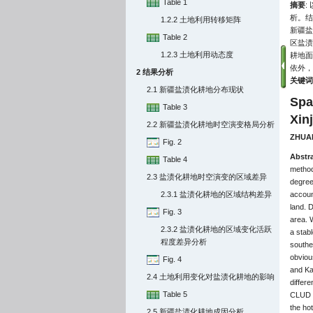
Table 1
摘要
:
析。结
1.2.2 土地利用转移矩阵
新疆盐
Table 2
区盐渍
1.2.3 土地利用动态度
耕地面
依外，
2 结果分析
关键词
2.1 新疆盐渍化耕地分布现状
Spat
Table 3
Xinj
2.2 新疆盐渍化耕地时空演变格局分析
ZHUA
Fig. 2
Abstr
Table 4
method
2.3 盐渍化耕地时空演变的区域差异
degrees
2.3.1 盐渍化耕地的区域结构差异
account
land. D
Fig. 3
area. 
2.3.2 盐渍化耕地的区域变化活跃
a stabl
程度差异分析
southe
obvious
Fig. 4
and Ka
2.4 土地利用变化对盐渍化耕地的影响
differ
Table 5
CLUD v
the ho
2.5 新疆盐渍化耕地成因分析