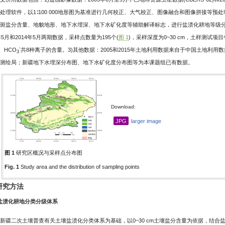
处理软件，以1∶100 000地形图为基准进行几何校正、大气校正、图像融合和图像拼接等
斑盐分含量、地貌地形、地下水埋深、地下水矿化度等辅助解译标志，进行盐渍化耕地等级分类
5年5月和2014年5月两期数据，采样点数量为195个(
图 1
)，采样深度为0~30 cm，土样测试项目
-
、HCO
共8种离子的含量。3)其他数据：2005和2015年土地利用数据来自于中国土地利用数据集(nationa
3
测绘局；新疆地下水埋深分布图、地下水矿化度分布图等为本课题组已有数据。
Download:
JPG
larger image
图 1
研究区概况与采样点分布图
Fig. 1
Study area and the distribution of sampling points
 研究方法
.1 盐渍化耕地分类分级体系
新疆二次土壤普查有关土壤盐渍化分类体系为基础，以0~30 cm土壤盐分含量为依据，结合