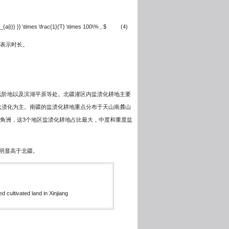
U_{ai}}} }} \times \frac{1}{T} \times 100\% , $
(4)
表示时长。
低阶地以及滨湖平原等处。北疆灌区内盐渍化耕地主要
盐渍化为主。南疆的盐渍化耕地重点分布于天山南麓山
三角洲，这3个地区盐渍化耕地占比最大，中度和重度盐
明显高于北疆。
 cultivated land in Xinjiang