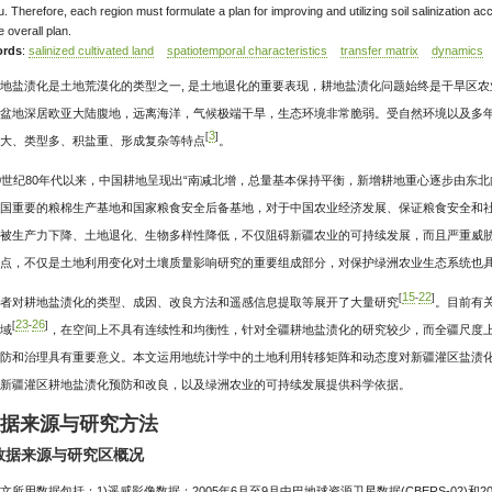
 Therefore, each region must formulate a plan for improving and utilizing soil salinization acc
e overall plan.
rds
:
salinized cultivated land
spatiotemporal characteristics
transfer matrix
dynamics
地盐渍化是土地荒漠化的类型之一, 是土地退化的重要表现，耕地盐渍化问题始终是干旱区
盆地深居欧亚大陆腹地，远离海洋，气候极端干旱，生态环境非常脆弱。受自然环境以及多
3
[
]
大、类型多、积盐重、形成复杂等特点
。
0世纪80年代以来，中国耕地呈现出“南减北增，总量基本保持平衡，新增耕地重心逐步由东北
国重要的粮棉生产基地和国家粮食安全后备基地，对于中国农业经济发展、保证粮食安全和
被生产力下降、土地退化、生物多样性降低，不仅阻碍新疆农业的可持续发展，而且严重威
点，不仅是土地利用变化对土壤质量影响研究的重要组成部分，对保护绿洲农业生态系统也
15
22
[
-
]
者对耕地盐渍化的类型、成因、改良方法和遥感信息提取等展开了大量研究
。目前有
23
26
[
-
]
域
，在空间上不具有连续性和均衡性，针对全疆耕地盐渍化的研究较少，而全疆尺度
防和治理具有重要意义。本文运用地统计学中的土地利用转移矩阵和动态度对新疆灌区盐渍
新疆灌区耕地盐渍化预防和改良，以及绿洲农业的可持续发展提供科学依据。
数据来源与研究方法
1 数据来源与研究区概况
文所用数据包括：1)遥感影像数据：2005年6月至9月中巴地球资源卫星数据(CBERS-02)和2014年