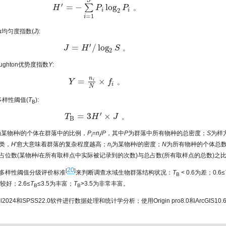
S
′
=
−
log
∑
H
P
P
。
H
′
=
−
∑
i
=
1
S
P
i
log
2
P
i
。
2
i
i
=
1
i
elou均匀度指数(
J
):
′
=
/
log
J
H
S
。
J
=
H
′
/
log
2
S
。
2
haughton优势度指数
Y
:
n
=
×
i
Y
f
。
Y
=
n
i
N
×
f
i
。
i
N
物多样性阈值(
T
):
B
′
=
3
×
T
H
J
。
T
B
=
3
H
′
×
J
。
B
为某物种
i
的个体在群落中的比例，
P
=
n
/
P
，其中
P
为群落中所有物种的总密度；
S
为样
i
i
类，
H
′愈大意味着群落的复杂程度越高；
n
为某物种
i
的密度；
N
为所有物种的个体总
i
占位数(某物种
i
在所有取样点中实际被记录到的次数)与总占数(所有取样点的总数)之比(
20
[
]
多样性阈值分级评价标准
来判断调查水域生物群落结构状况：
T
< 0.6为差；0.6≤
B
为较好；2.6≤
T
≤3.5为丰富；
T
>3.5为非常丰富。
B
B
el2024和SPSS22.0软件进行数据处理和统计学分析；使用Origin pro8.0和ArcGIS1