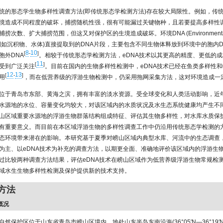
统的形态学生物多样性调查方法(即传统形态学检测方法)存在较大局限性。例如，传
境造成不同程度的破坏，捕捞随机性强，很有可能漏过关键物种，且若要提高多样性
捞次数、扩大捕捞范围，但这又对保护区的生境造成破坏。环境DNA (Environmental 
例如沉积物、水体)直接提取到的DNA片段，主要包含不同生物体释放到环境中的胞内D
8
10
[
-
]
胞外DNA
。相较于传统形态学检测方法，eDNA技术以其更高的精度、更低的
11
[
]
受到广泛关注
。目前在国内的生物多样性检测中，eDNA技术已经在鱼类多样性
12
13
[
-
]
用
，而在低营养级的浮游生物检测中，仍采用拖网采集方法，这对环境造成一
位于青岛市东部、黄海之滨，拥有丰富的淡水资源。受全球变化和人类活动影响，近
水源地的水位、容量变化均较大，对该区域内的水质状况及水生态系统健康均产生不
山区域重要水源地的浮游生物群落结构组成特征、评估其生物多样性，对水库水质保
有重要意义。而目前在本区域浮游生物的多样性调查工作中仍沿用传统形态学检测的
态环境带来潜在的影响。本研究基于夏季对崂山区域内典型水库、河流中的生态调查
为主、以eDNA技术为补充的调查方法，以期更全面、准确地评价该区域内的浮游生
过比较两种调查方法结果，评估eDNA技术在崂山区域作为低营养级浮游生物常规检
域水生生物多样性检测及保护提供新的技术支持。
与方法
概况
然保护区位于山东省青岛市崂山区境内，地处山东半岛东南沿海(36°05′N—36°19′N，1