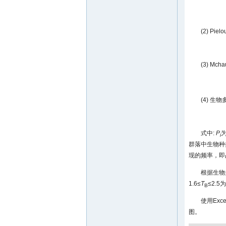
(2) Pi
(3) Mc
(4) 生
式中:
P
i
群落中生物种
现的频率，即
根据生物
1.6≤
T
≤2.5
B
使用Exc
图。