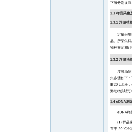
下游分别设置
1.3 样品采
1.3.1 浮游植
定量采集
品。所采集样
物种鉴定和计
1.3.2 浮游动
浮游动物
集步骤如下：
取20 L水
游动物(试行)
1.4 eDNA测
eDNA
(1) 样
置于-20 ℃