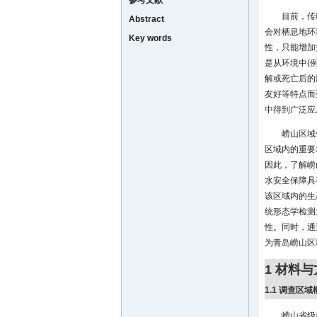
参考文献
目前，传
Abstract
会对栖息地环
Key words
性，只能增加捕
是从环境中(
解或死亡后的
友好等特点而
中得到广泛应
崂山区域
区域内的重要
因此，了解崂
水安全保障具
该区域内的生
统形态学检测
性。同时，通
为青岛崂山区
1 材料
1.1 调查区域
崂山省级自