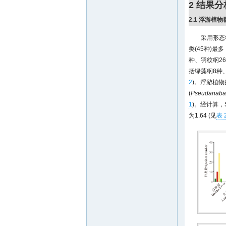
2 结果分
2.1 浮游植
采用形态
类(45种)
种、羽纹纲2
括绿藻纲8种
2
)。浮游植物
(
Pseudanabae
1
)。经计算，S
为1.64 (见
表 