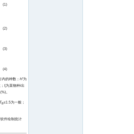
(1)
(2)
(3)
(4)
方内的种数；
H
′为
数；
f
为某物种
i
出
i
%)。
T
≤1.5为一般；
B
0.6软件绘制统计