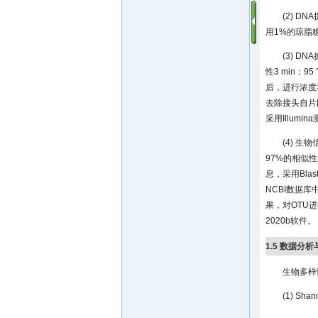
(2) D
用1%的琼脂糖
(3) 
性3 min；9
后，进行浓度
去除接头自片
采用Illum
(4) 
97%的相似性聚
息，采用Bla
NCBI数据
果，对OTU进
2020b软件。
1.5 数据分
生物多样
(1) Sh