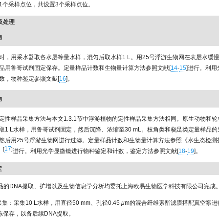
1个采样点位，共设置3个采样点位。
集及处理
物
时，用采水器取各水层等量水样，混匀后取水样1 L。用25号浮游生物网在表层水缓
品用鲁哥试剂固定保存。定量样品计数和生物量计算方法参照文献[
14
-
15
]进行。利
数，物种鉴定参照文献[
16
]。
物
定性样品采集方法与本文1.3.1节中浮游植物的定性样品采集方法相同。原生动物和
取1 L水样，用鲁哥试剂固定，然后沉降、浓缩至30 mL。枝角类和桡足类定量样品
样，然后用25号浮游生物网进行过滤。定量样品计数和生物量计算方法参照《水生态检测
17
[
]
》
进行。利用光学显微镜进行物种鉴定和计数，鉴定方法参照文献[
18
-
19
]。
定
样品的DNA提取、扩增以及生物信息学分析均委托上海欧易生物医学科技有限公司完成
品采集：采集10 L水样，用直径50 mm、孔径0.45
μ
m的混合纤维素酯滤膜搭配真空泵进
冷冻保存，以备后续DNA提取。