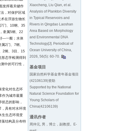
Xiaocheng, Liu Qian, et al.
方面发挥着关键作
Analysis of Plankton Diversity
方法，对保护区域
in Typical Reservoirs and
技术在浮游生物长
Rivers in Qingdao Laoshan
门、10纲、35
Area Based on Morphology
隶属5纲、22
and Environmental DNA
好—一般；水体
Technology[J]. Periodical of
属2门、7纲、
Ocean University of China,
2纲、3目、15
2026, 56(5): 60-70.
统形态学检测得到
检测中的可行性，
基金项目
国家自然科学基金青年基金项目
(42106139)资助
Supported by the National
候变化对生态环
Natural Science Foundation for
库作为城市最重
Young Scholars of
养状态的影响，
China(42106139)
节，具有对水环境
水生生态环境变
通讯作者
群落结构及分布特
周仲元, 男，博士，副教授。E-
mail: