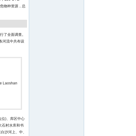
濒危物种资源，总
进行了全面调查。
条河流中共布设
the Laoshan
位)、库区中心
于大石村水库和书
在白沙河上、中、