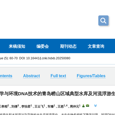
ue (5): 60-70 DOI:
10.16441/j.cnki.hdxb.20250080
ntents
Abstract
Full text
Figures/Tables
学与环境DNA技术的青岛崂山区域典型水库及河流浮游
2
3
1
1
1
1,4
1
王孝程
,
刘倩
,
李怡君
,
王云飞
,
车臻
,
王悠
,
周仲元
候变化和水环境污染导致的水生态环境恶化、水生生物多样性下降等问题，环境DNA(Envir