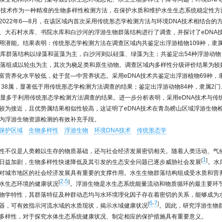
NA)技术作为一种精准的生物多样性检测方法，在保护水质和维护水生生态系统稳定性
2022年6—8月，在该区域内首次采用传统形态学检测方法与环境DNA技术相结合的
、大石村水库、书院水库和白沙河的浮游生物群落结构进行了调查，并探讨了eDNA
用潜能。结果表明：传统形态学检测方法在调查区域内共鉴定出浮游植物109种，隶属7
水库群落结构以绿藻和蓝藻为主，白沙河则以硅藻、绿藻为主；共鉴定出54种浮游动物，
群落组成以轮虫为主，其次为桡足类和原生动物。调查区域内多样性分级评价结果为较
富营养化水平较低，处于贫—中营养状态。采用eDNA技术共鉴定出浮游植物69种，隶
科、38属，显著低于用传统形态学检测方法调查的结果；鉴定出浮游动物84种，隶属2门、
明显多于利用传统形态学检测方法调查的结果。进一步分析表明，采用eDNA技术与传
较为接近，且优势属结果相似性较高，这证明了eDNA技术在青岛崂山区域浮游生物
内浮游生物资源检测的有效补充手段。
保护区域
生物多样性
浮游生物
环境DNA技术
传统形态学
性不仅是人类赖以生存的物质基础，还与社会经济发展密切相关。随着人类活动、气
1
[
]
日益加剧，生物多样性快速降低及其引发的生态安全问题已逐步威胁社会发展
。水
对城市地区的社会经济发展具有重要的支撑作用。水生生物群落结构组成受水质和营
2
5
[
-
]
水生态环境的健康状况
。浮游生物是水生态系统能量流动和物质循环的最主要环
物学特性，其群落特征及种群动态均与水环境理化因子存在着密切的关系，能够成为
6
7
[
-
]
器，可有效指示河流水域的水质现状，揭示水域健康状况
。因此，研究浮游生物
多样性，对于探究水体生态系统健康状况、制定相应的保护措施具有重要意义。