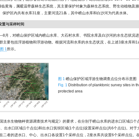
′E)，濒临黄海，属暖温带森林生态系统，其主要保护对象为森林生态系统、野生动植物及
。保护区内共有水库31座，主要河流21条，其中崂山水库和白沙河为代表水体。
的设置与采样时间
年6—8月，对崂山保护区域内崂山水库、大石村水库、书院水库及白沙河的水生态状况
群主要包括浮游植物和浮游动物。根据河流和水库的水生态状况，在上述3座水库和1
图 1
所示。
图 1
崂山保护区域浮游生物调查点位分布示意图
Fig. 1
Distribution of planktonic survey sites in 
protected area
国淡水生物物种资源调查技术与规定》的要求，在分别于崂山水库的进水口区域(1个点
)、出水口区域(1个点位)和出水口筑坝区域(1个点位)设置采样点位(共6个点位)。对
在二者的进水口、中心、出水口各设置1个采样点位，2座水库共设置6个采样点位。