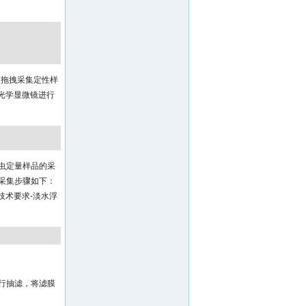
慢拖拽采集定性样
用光学显微镜进行
轮虫定量样品的采
的采集步骤如下：
技术要求-淡水浮
。
行抽滤，将滤膜