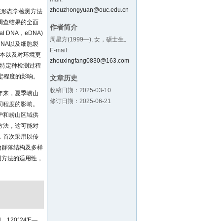
zhouzhongyuan@ouc.edu.cn
统形态学检测方法
调查结果的全面
作者简介
DNA，eDNA)
周星方(1999—), 女，硕士生。
NA以及细胞裂
E-mail:
成本以及对环境更
zhouxingfang0830@163.com
和特定种检测过程
定程度的影响。
文章历史
收稿日期：2025-03-10
年来，夏季崂山
修订日期：2025-06-21
同程度的影响。
护和崂山区域供
方法，这可能对
，首次采用以传
物群落结构及多样
测方法的适用性，
20°24′E—