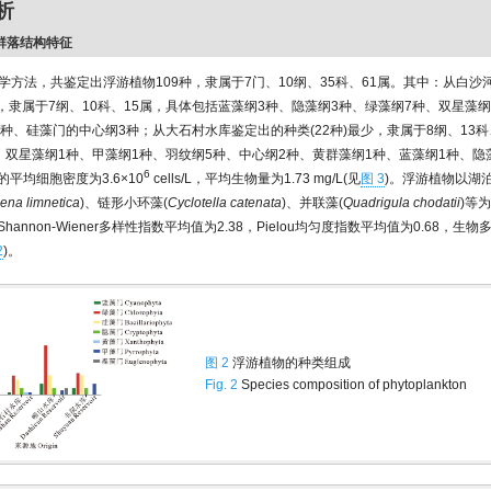
析
物群落结构特征
学方法，共鉴定出浮游植物109种，隶属于7门、10纲、35科、61属。其中：从白沙
最多，隶属于7纲、10科、15属，具体包括蓝藻纲3种、隐藻纲3种、绿藻纲7种、双星藻纲
6种、硅藻门的中心纲3种；从大石村水库鉴定出的种类(22种)最少，隶属于8纲、13科
、双星藻纲1种、甲藻纲1种、羽纹纲5种、中心纲2种、黄群藻纲1种、蓝藻纲1种、隐藻
6
的平均细胞密度为3.6×10
cells/L，平均生物量为1.73 mg/L(见
图 3
)。浮游植物以湖
na limnetica
)、链形小环藻(
Cyclotella catenata
)、并联藻(
Quadrigula chodatii
)等
hannon-Wiener多样性指数平均值为2.38，Pielou均匀度指数平均值为0.68，
2
)。
图 2
浮游植物的种类组成
Fig. 2
Species composition of phytoplankton