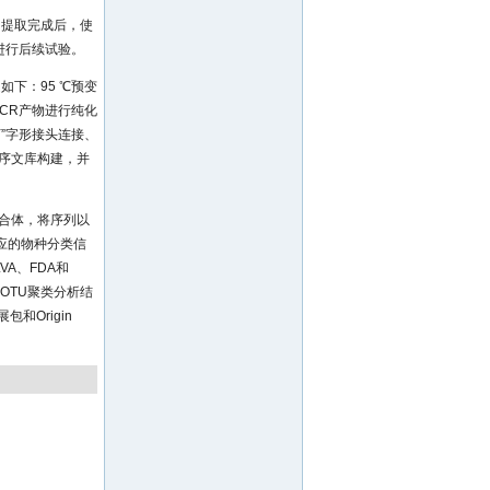
取。提取完成后，使
以进行后续试验。
如下：95 ℃预变
。对PCR产物进行纯化
Y”字形接头连接、
测序文库构建，并
嵌合体，将序列以
TU对应的物种分类信
VA、FDA和
OTU聚类分析结
和Origin