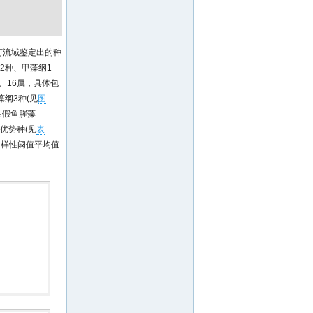
河流域鉴定出的种
2种、甲藻纲1
、16属，具体包
纲3种(见
图
泊假鱼腥藻
为优势种(见
表
生物多样性阈值平均值