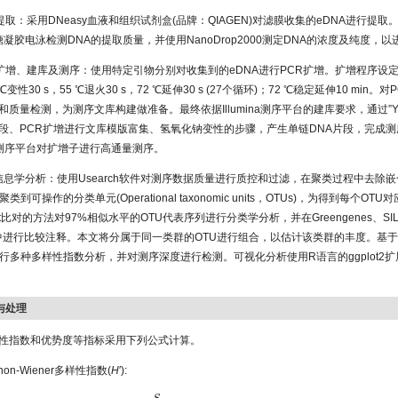
NA提取：采用DNeasy血液和组织试剂盒(品牌：QIAGEN)对滤膜收集的eDNA进行提
凝胶电泳检测DNA的提取质量，并使用NanoDrop2000测定DNA的浓度及纯度，
DNA扩增、建库及测序：使用特定引物分别对收集到的eDNA进行PCR扩增。扩增程序设定
5 ℃变性30 s，55 ℃退火30 s，72 ℃延伸30 s (27个循环)；72 ℃稳定延伸10 min
和质量检测，为测序文库构建做准备。最终依据Illumina测序平台的建库要求，通过”
段、PCR扩增进行文库模版富集、氢氧化钠变性的步骤，产生单链DNA片段，完成
ina测序平台对扩增子进行高通量测序。
生物信息学分析：使用Usearch软件对测序数据质量进行质控和过滤，在聚类过程中去除
类到可操作的分类单元(Operational taxonomic units，OTUs)，为得到每个O
st比对的方法对97%相似水平的OTU代表序列进行分类学分析，并在Greengenes、SIL
库中进行比较注释。本文将分属于同一类群的OTU进行组合，以估计该类群的丰度。基于
行多种多样性指数分析，并对测序深度进行检测。可视化分析使用R语言的ggplot2扩展包
析与处理
性指数和优势度等指标采用下列公式计算。
annon-Wiener多样性指数(
H
′):