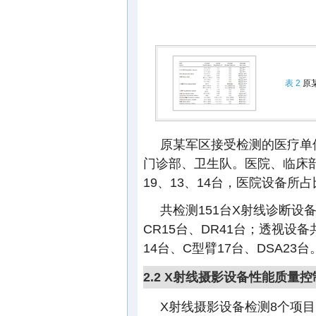
表 2
原
原某军区接受检测的医疗单
门诊部、卫生队。医院、临床部
19、13、14台，医院设备所
共检测151台X射线诊断设
CR15台、DR41台；透视设
14台、C型臂17台、DSA23台
2.2 X射线摄影设备性能质量
X射线摄影设备检测8个项目