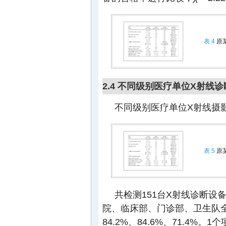
表 4
原
2.4 不同级别医疗单位X射线
不同级别医疗单位X射线摄
表 5
原
共检测151台X射线诊断设备
院、临床部、门诊部、卫生队全
84.2%、84.6%、71.4%