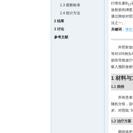
行维生素B
12
1.3 观察标准
放射损伤(Ⅲ
1.4 统计方法
通过两组对照观
2 结果
法之一。
3 讨论
关键词
：
维生
参考文献
外照射放
等对105例
损伤导致放疗
吸入预防放射
1 材料
1.1 病例
所有患者
随机分组，设
岁。对照组: 
1.2 治疗方案
两组病患