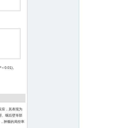
P
＜0.01)。
反应，其表现为
腭、咽后壁等部
周，肿瘤的局控率