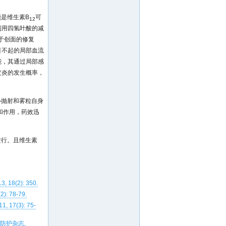
是维生素B
可
12
利用四氢叶酸的减
于创面的修复
引不起的局部血流
能，其通过局部感
皮炎的发生概率，
心抛射和雾粒自身
和作用，药效迅
进行。且维生素
8(2): 350.
: 78-79.
 17(3): 75-
防护杂志,