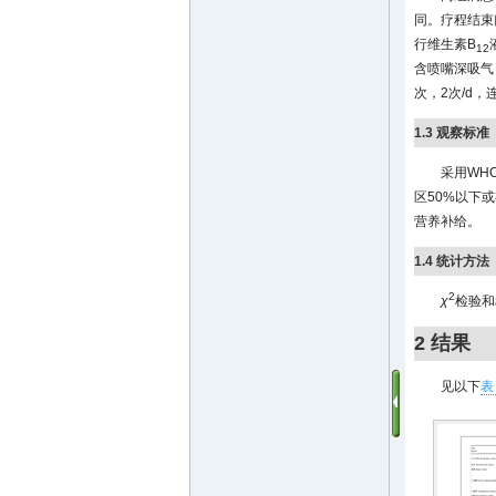
同。疗程结束
行维生素B
12
含喷嘴深吸气
次，2次/d
1.3 观察标准
采用WH
区50%以下
营养补给。
1.4 统计方法
2
χ
检验和
2 结果
见以下
表