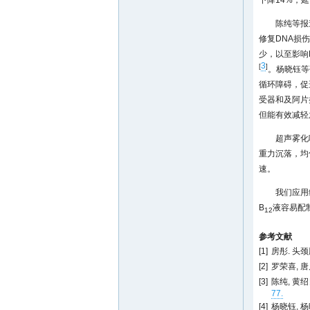
下降14%，延
陈纯等报
修复DNA损
少，以至影响
3
[
]
。杨晓钰等
循环障碍，促
受器和及阿片
但能有效减轻
超声雾化
重力沉落，均
速。
我们应用
B
液容易配
12
参考文献
[1]
房彤. 头
[2]
罗荣喜, 唐
[3]
陈纯, 黄绍
77.
[4]
杨晓钰, 