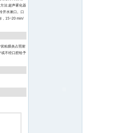
。方法:超声雾化器
疗前冷开水漱口。口
~20 min/
:片状粘膜炎占照射
疗或不经口腔给予