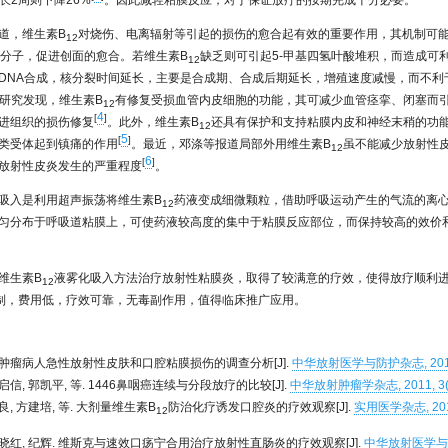
长2周则下降26%
。因此减轻粘膜反应，对于保证放疗的按期完成十分必要。
道，维生素B
对烧伤、电离辐射等引起的损伤的愈合起有效的重要作用，其机制可能
12
伤分子，促进创面的愈合。若维生素B
缺乏则可引起5-甲基四氢叶酸堆积，而造成可
12
DNA合成，核分裂时间延长，主要是合成期、合成后期延长，增殖速度减慢，而不利
研究发现，维生素B
有修复受损血管内皮细胞的功能，其可减少血管痉挛、闭塞而
12
4
[
]
进组织的损伤修复
。此外，维生素B
还具有保护和支持粘膜内皮和神经末稍的功
12
5
[
]
类受体起到镇痛的作用
。最近，邓涤等报道局部外用维生素B
虽不能减少放射性
12
6
[
]
放射性皮炎发生的严重程度
。
吸入是利用超声振荡将维生素B
药液变成细微颗粒，借助呼吸运动产生的气流的离
12
匀分布于呼吸道粘膜上，可使药液较高度的集中于粘膜反应部位，而保持较高的效价
维生素B
液雾化吸入方法治疗放射性粘膜炎，取得了较满意的疗效，使得放疗顺利
12
制，费用低，疗效可靠，无毒副作用，值得临床推广应用。
颈肿瘤病人急性放射性皮肤和口腔粘膜损伤的调查分析[J].
中华放射医学与防护杂志, 2013, 1
启信, 郭凯平, 等. 1446鼻咽癌连续与分段放疗的比较[J].
中华放射肿瘤学杂志, 2011, 3(2)
良, 方建培, 等. 大剂量维生素B
防治化疗诱发口腔炎的疗效观察[J].
实用医学杂志, 2011,
12
杨晓红, 纪辉. 维斯克与速效口疡宁合用治疗放射性直肠炎的疗效观察[J].
中华放射医学与