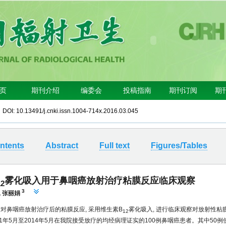
4 DOI:
10.13491/j.cnki.issn.1004-714x.2016.03.045
ntents
Abstract
Full text
Figures/Tables
雾化吸入用于鼻咽癌放射治疗粘膜反应临床观察
12
3
,
张丽娟
对鼻咽癌放射治疗后的粘膜反应, 采用维生素B
雾化吸入, 进行临床观察对放射性粘
12
11年5月至2014年5月在我院接受放疗的均经病理证实的100例鼻咽癌患者。其中50