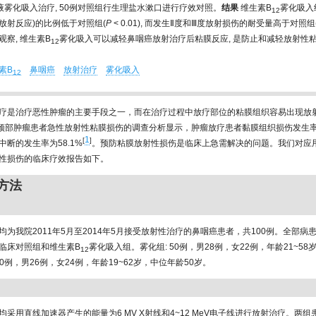
液雾化吸入治疗, 50例对照组行生理盐水漱口进行疗效对照。
结果
维生素B
雾化吸入
12
度放射反应)的比例低于对照组(
P
< 0.01), 而发生Ⅱ度和Ⅲ度放射损伤的耐受量高于对照组
察, 维生素B
雾化吸入可以减轻鼻咽癌放射治疗后粘膜反应, 是防止和减轻放射性
12
素B
鼻咽癌
放射治疗
雾化吸入
12
疗是治疗恶性肿瘤的主要手段之一，而在治疗过程中放疗部位的粘膜组织容易出现放
头颈部肿瘤患者急性放射性粘膜损伤的调查分析显示，肿瘤放疗患者黏膜组织损伤发生率
1
[
]
中断的发生率为58.1%
。预防粘膜放射性损伤是临床上急需解决的问题。我们对应
性损伤的临床疗效报告如下。
与方法
均为我院2011年5月至2014年5月接受放射性治疗的鼻咽癌患者，共100例。全部病
临床对照组和维生素B
雾化吸入组。雾化组: 50例，男28例，女22例，年龄21~58
12
50例，男26例，女24例，年龄19~62岁，中位年龄50岁。
均采用直线加速器产生的能量为6 MV X射线和4~12 MeV电子线进行放射治疗。两