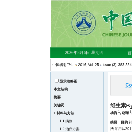
中国辐射卫生
2016
,
Vol. 25
Issue (3)
: 383-38
显示缩略图
Co
本文结构
摘要
维生素B
关键词
1
2
杨哲
,
赵瑞
1 材料与方法
1.1 病例
摘要
：
目的
针
法
采用从20
1.2 治疗方案