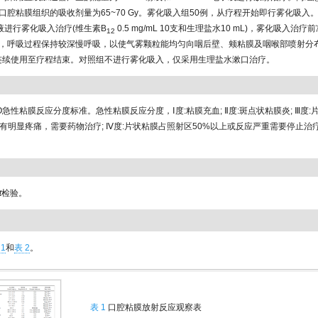
口腔粘膜组织的吸收剂量为65~70 Gy。雾化吸入组50例，从疗程开始即行雾化吸入
液进行雾化吸入治疗(维生素B
0.5 mg/mL 10支和生理盐水10 mL)，雾化吸入治
12
，呼吸过程保持较深慢呼吸，以使气雾颗粒能均匀向咽后壁、颊粘膜及咽喉部喷射分布，15
，连续使用至疗程结束。对照组不进行雾化吸入，仅采用生理盐水漱口治疗。
O急性粘膜反应分度标准。急性粘膜反应分度，Ⅰ度:粘膜充血; Ⅱ度:斑点状粘膜炎; Ⅲ度
或有明显疼痛，需要药物治疗; Ⅳ度:片状粘膜占照射区50%以上或反应严重需要停止治
t
检验。
 1
和
表 2
。
表 1
口腔粘膜放射反应观察表