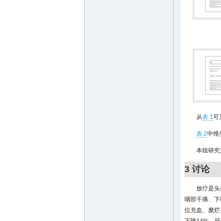
从
表 1
可
表 2
中维
本组研究
3 讨论
放疗是头
咽部干痛、下
位充血、糜烂