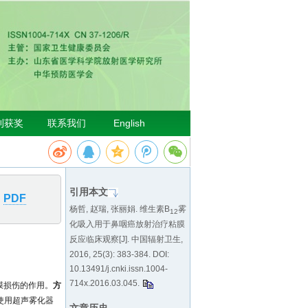
引用本文
PDF
杨哲, 赵瑞, 张丽娟. 维生素B
雾
12
化吸入用于鼻咽癌放射治疗粘膜
反应临床观察[J]. 中国辐射卫生,
2016, 25(3): 383-384. DOI:
10.13491/j.cnki.issn.1004-
714x.2016.03.045
.
膜损伤的作用。
方
例使用超声雾化器