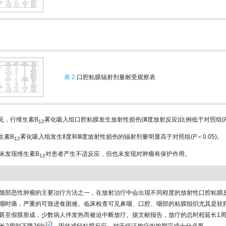
表 2
口腔粘膜辐射剂量耐受观察表
见，行维生素B
雾化吸入组口腔粘膜发生放射性损伤(Ⅲ度放射反应)比例低于对照组(
12
生素B
雾化吸入组发生Ⅱ度和Ⅲ度放射性损伤的辐射剂量明显高于对照组(
P
＜0.05)。
12
未发现维生素B
对患者产生不适反应，但也未发现对肿瘤有保护作用。
12
颈部恶性肿瘤的主要治疗方法之一，在放射治疗中会出现不同程度的放射性口腔粘膜
咽时痛，严重的可致进食困难。临床检查可见鼻咽、口腔、咽部的粘膜组织尤其是软
甚至假膜形成，少数病人伴发热而被迫中断放疗。据文献报告，放疗的总时程延长1
2
[
]