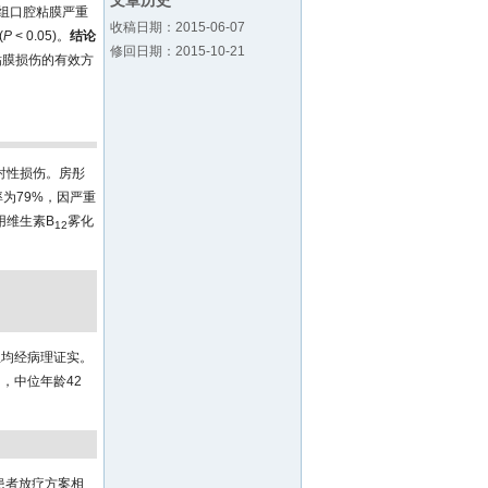
文章历史
组口腔粘膜严重
收稿日期：2015-06-07
(
P
< 0.05)。
结论
修回日期：2015-10-21
粘膜损伤的有效方
射性损伤。房彤
为79%，因严重
用维生素B
雾化
12
患均经病理证实。
岁，中位年龄42
组患者放疗方案相