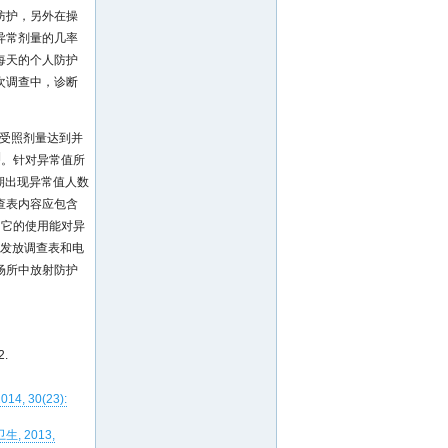
防护，另外在操
异常剂量的几率
每天的个人防护
次调查中，诊断
年受照剂量达到并
]
。针对异常值所
期出现异常值人数
查表内容应包含
，它的使用能对异
除发放调查表和电
场所中放射防护
.
4, 30(23):
, 2013,