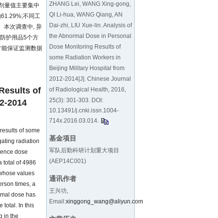
ZHANG Lei, WANG Xing-gong,
异常剂量值主要集中
QI Li-hua, WANG Qiang, AN
1.29%;不同工
Dai-zhi, LIU Xue-lin. Analysis of
。本次调查中, 异
the Abnormal Dose in Personal
防护用品5个方
Dose Monitoring Results of
才能保证监测数据
some Radiation Workers in
Beijing Military Hospital from
2012-2014[J]. Chinese Journal
Results of
of Radiological Health, 2016,
25(3): 301-303. DOI:
12-2014
10.13491/j.cnki.issn.1004-
714x.2016.03.014
.
results of some
基金项目
gating radiation
军队后勤科研计划重大项目
cence dose
(AEP14C001)
 total of 4986
 whose values
通讯作者
erson times, a
王兴功,
normal dose has
Email:
xinggong_wang@aliyun.com
total. In this
 in the