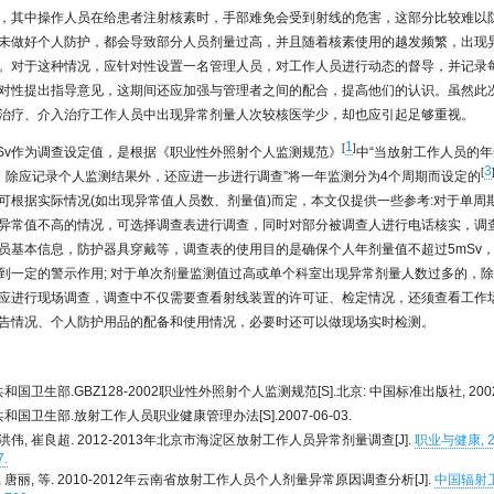
，其中操作人员在给患者注射核素时，手部难免会受到射线的危害，这部分比较难以
未做好个人防护，都会导致部分人员剂量过高，并且随着核素使用的越发频繁，出现
。对于这种情况，应针对性设置一名管理人员，对工作人员进行动态的督导，并记录
对性提出指导意见，这期间还应加强与管理者之间的配合，提高他们的认识。虽然此
治疗、介入治疗工作人员中出现异常剂量人次较核医学少，却也应引起足够重视。
1
[
]
5mSv作为调查设定值，是根据《职业性外照射个人监测规范》
中“当放射工作人员的
3
[
时，除应记录个人监测结果外，还应进一步进行调查”将一年监测分为4个周期而设定的
可根据实际情况(如出现异常值人员数、剂量值)而定，本文仅提供一些参考:对于单周
异常值不高的情况，可选择调查表进行调查，同时对部分被调查人进行电话核实，调
员基本信息，防护器具穿戴等，调查表的使用目的是确保个人年剂量值不超过5mSv
到一定的警示作用; 对于单次剂量监测值过高或单个科室出现异常剂量人数过多的，
应进行现场调查，调查中不仅需要查看射线装置的许可证、检定情况，还须查看工作
告情况、个人防护用品的配备和使用情况，必要时还可以做现场实时检测。
国卫生部.GBZ128-2002职业性外照射个人监测规范[S].北京: 中国标准出版社, 2002
和国卫生部.放射工作人员职业健康管理办法[S].2007-06-03.
洪伟, 崔良超. 2012-2013年北京市海淀区放射工作人员异常剂量调查[J].
职业与健康, 201
7.
, 唐丽, 等. 2010-2012年云南省放射工作人员个人剂量异常原因调查分析[J].
中国辐射卫生