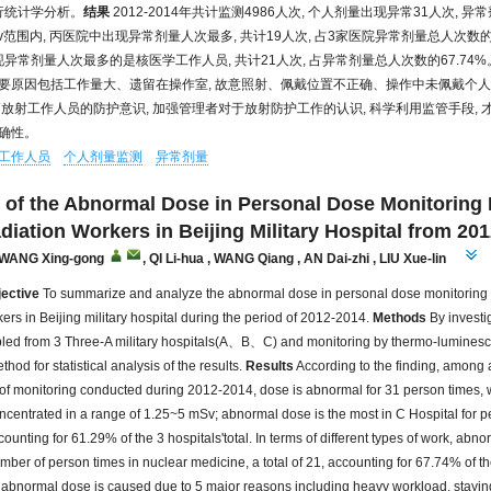
进行统计学分析。
结果
2012-2014年共计监测4986人次, 个人剂量出现异常31人次, 
 mSv范围内, 丙医院中出现异常剂量人次最多, 共计19人次, 占3家医院异常剂量总人次数的6
现异常剂量人次最多的是核医学工作人员, 共计21人次, 占异常剂量总人次数的67.74%
要原因包括工作量大、遗留在操作室, 故意照射、佩戴位置不正确、操作中未佩戴个人
放射工作人员的防护意识, 加强管理者对于放射防护工作的认识, 科学利用监管手段, 
确性。
工作人员
个人剂量监测
异常剂量
 of the Abnormal Dose in Personal Dose Monitoring 
iation Workers in Beijing Military Hospital from 20
WANG Xing-gong
,
QI Li-hua
,
WANG Qiang
,
AN Dai-zhi
,
LIU Xue-lin
ective
To summarize and analyze the abnormal dose in personal dose monitoring 
kers in Beijing military hospital during the period of 2012-2014.
Methods
By investi
led from 3 Three-A military hospitals(A、B、C) and monitoring by thermo-lumines
hod for statistical analysis of the results.
Results
According to the finding, among a
of monitoring conducted during 2012-2014, dose is abnormal for 31 person times,
ncentrated in a range of 1.25~5 mSv; abnormal dose is the most in C Hospital for p
ccounting for 61.29% of the 3 hospitals'total. In terms of different types of work, ab
mber of person times in nuclear medicine, a total of 21, accounting for 67.74% of the 
, abnormal dose is caused due to 5 major reasons including heavy workload, staying