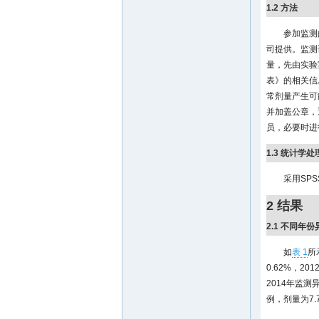
1.2 方法
参加监测
司提供。监测
量，先由实验
表》的相关信
常剂量产生可
并加盖公章，
员，必要时进
1.3 统计学处
采用SPS
2 结果
2.1 不同年
如
表 1
所
0.62%，2
2014年监测
例，剂量为7.7