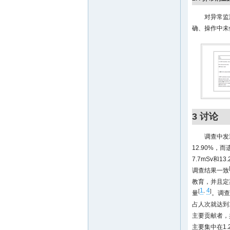
对异常监
确、操作中未
3 讨论
调查中发
12.90%
7.7mSv
调查结果一致
教育，并且定
1
4
[
,
]
量
。调查
占人次就达到
主要贡献者，
主要集中在1