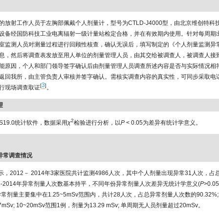
的放射工作人员于左胸部佩戴个人剂量计，型号为CTLD-J4000型，由北京维创特科
设备经国防科技工业电离辐射一级计量站检定合格，并在有效期内使用。针对每周期
室监测人员对测量过程进行回顾性核查，确认无误后，填写制定的《个人剂量监测异
息，然后将调查表发放至用人单位的剂量管理人员，由其交给被调查人，被调查人接
能原因，个人和部门领导签字确认后由剂量管理人员调查所述内容是否与实际情况相
返回我所，由主管负责人审核并签字确认。需核实调查内容的真实性，可同步采取电
3
[
]
行现场调查取证
。
理
2
S19.0统计软件，数据采用
χ
检验进行分析，以
P
< 0.05为差异有统计学意义。
份异常调查情况
示，2012－ 2014年3家医院共计监测4986人次，其中个人剂量出现异常31人次，
012-2014年异常剂量人次数基本持平，不同年份异常剂量人次差异无统计学意义(
P
>0.0
异常剂量主要集中在1.25~5mSv范围内，共计28人次，占总异常剂量人次数的90.32%;5
mSv; 10~20mSv范围1例，剂量为13.29 mSv; 单周期无人员剂量超过20mSv。