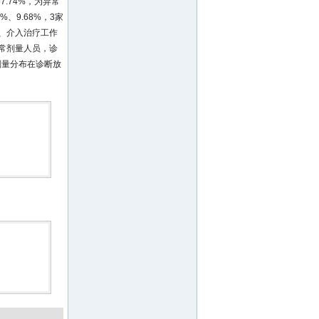
.74%，为异常
、9.68%，3家
、介入治疗工作
异常剂量人员，诊
剂量分布在诊断放