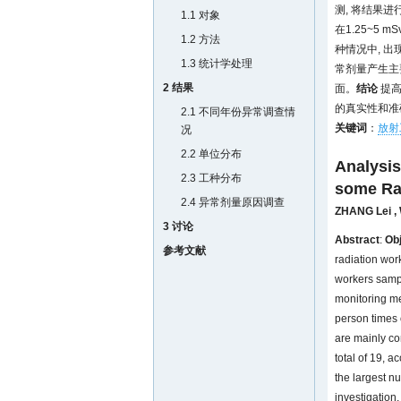
测, 将结果
1.1 对象
在1.25~5
1.2 方法
种情况中, 出
1.3 统计学处理
常剂量产生主
2 结果
面。
结论
提高
的真实性和准
2.1 不同年份异常调查情
关键词
：
放射
况
2.2 单位分布
Analysis
2.3 工种分布
some Rad
2.4 异常剂量原因调查
ZHANG Lei
,
3 讨论
Abstract
:
Obj
参考文献
radiation wor
workers samp
monitoring met
person times 
are mainly co
total of 19, a
the largest nu
investigation