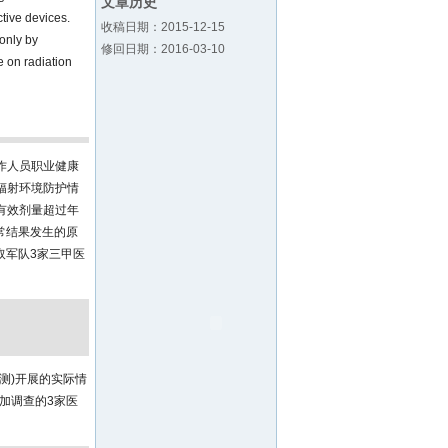
文章历史
tive devices.
收稿日期：2015-12-15
 only by
修回日期：2016-03-10
e on radiation
作人员职业健康
辐射环境防护情
有效剂量超过年
常结果发生的原
取军队3家三甲医
。
测)开展的实际情
参加调查的3家医