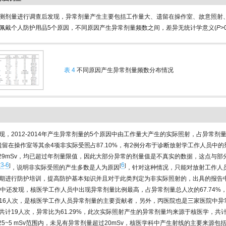
测剂量进行调查后发现，异常剂量产生主要包括工作量大、遗留在操作室、故意照射
佩戴个人防护用品5个原因，不同原因产生异常剂量频数之间，差异无统计学意义(
P
>
表 4
不同原因产生异常剂量频数分布情况
现，2012-2014年产生异常剂量的5个原因中由工作量大产生的实际照射，占异常剂
，而遗留在操作室等其余4项非实际受照占87.10%，有2例分布于诊断放射学工作人员中
和13.29mSv，均已超过年剂量限值，因此大部分异常的剂量值是不真实的数据，这点与
3
6
6
[
-
]
[
]
，说明非实际受照的产生多数是人为原因
，针对这种情况，只能对放射工作人
期进行防护培训，提高防护基本知识并且对于此类判定为非实际照射的，出具的报告
中还发现，核医学工作人员中出现异常剂量比例最高，占异常剂量总人次的67.74%
16人次，是核医学工作人员异常剂量的主要贡献者，另外，丙医院也是三家医院中异
共计19人次，异常比为61.29%，此次实际照射产生的异常剂量均来源于核医学，共
.25~5 mSv范围内，未见有异常剂量超过20mSv，核医学科中产生射线的主要来源包