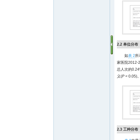
2.2 单位分布
如
表 2
所
家医院201
总人次的0.2
义(
P
< 0.05)
2.3 工种分布