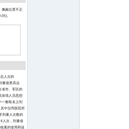
、佩戴位置不正
0.05)。
量总人次的
的剂量值更高达
部分省市、军区的
员加强人员思想
中一般取名义剂
，其中仅丙医院所
常剂量人次数的
计4人次，剂量值
括核素的使用和设