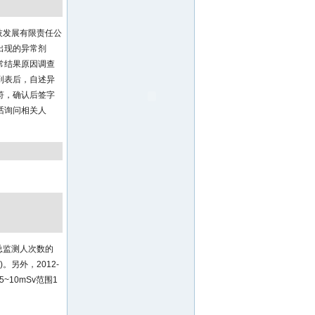
技发展有限责任公
出现的异常剂
常结果原因调查
到表后，自述异
符，确认后签字
话询问相关人
占总监测人次数的
5)。另外，2012-
~10mSv范围1