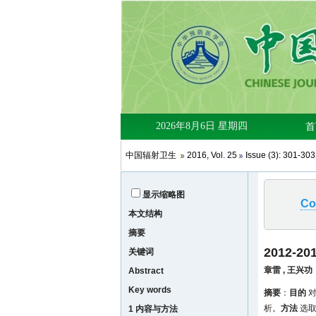
中国辐射卫生
2016
,
Vol. 25
Issue (3)
: 301-30
显示缩略图
Co
本文结构
摘要
2012
关键词
章雷
,
王兴功
Abstract
Key words
摘要
：
目的
对
析。
方法
选取
1 内容与方法