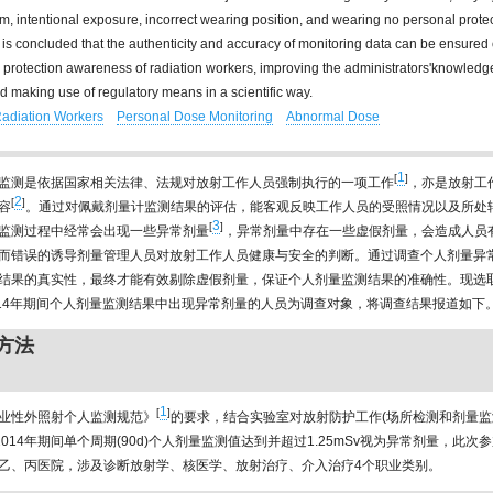
m, intentional exposure, incorrect wearing position, and wearing no personal protec
t is concluded that the authenticity and accuracy of monitoring data can be ensured
 protection awareness of radiation workers, improving the administrators'knowledg
nd making use of regulatory means in a scientific way.
adiation Workers
Personal Dose Monitoring
Abnormal Dose
1
[
]
监测是依据国家相关法律、法规对放射工作人员强制执行的一项工作
，亦是放射工
2
[
]
容
。通过对佩戴剂量计监测结果的评估，能客观反映工作人员的受照情况以及所处
3
[
]
监测过程中经常会出现一些异常剂量
，异常剂量中存在一些虚假剂量，会造成人员
而错误的诱导剂量管理人员对放射工作人员健康与安全的判断。通过调查个人剂量异
结果的真实性，最终才能有效剔除虚假剂量，保证个人剂量监测结果的准确性。现选
－2014年期间个人剂量监测结果中出现异常剂量的人员为调查对象，将调查结果报道如下
与方法
1
[
]
业性外照射个人监测规范》
的要求，结合实验室对放射防护工作(场所检测和剂量监
-2014年期间单个周期(90d)个人剂量监测值达到并超过1.25mSv视为异常剂量，此次
乙、丙医院，涉及诊断放射学、核医学、放射治疗、介入治疗4个职业类别。