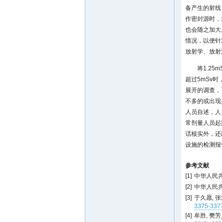
备产生的射线
作密封源时，
也会随之加大
情况，以便针
放射学、放射
将1.2
超过5mSv
展开的调查，
不多的或出现
人员自述，人
常剂量人员起
话核实外，还
设施的检测报
参考文献
[1]
中华人民共和
[2]
中华人民共
[3]
于久愿, 张
3375-337
[4]
牟胜, 樊芳