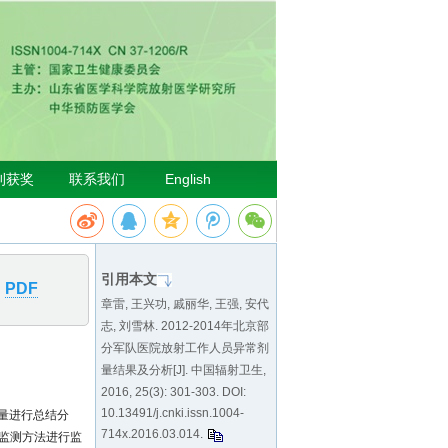
引用本文
PDF
章雷, 王兴功, 戚丽华, 王强, 安代
志, 刘雪林. 2012-2014年北京部
分军队医院放射工作人员异常剂
量结果及分析[J]. 中国辐射卫生,
2016, 25(3): 301-303. DOI:
10.13491/j.cnki.issn.1004-
剂量进行总结分
714x.2016.03.014
.
量监测方法进行监