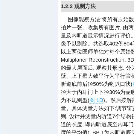
1.2.2 观测方法
图像观察方法:将所有原始数
拍片一张。收集所有图片, 由
量及内听道显示情况进行评价。
像予以剔除。共选取402例804
以上两位医师单独对每个原始数据进
Multiplaner Reconstru
的最大层面后, 观察其形态, 
壁、上下壁大致平行为平行管状
听道底前后径50%为喇叭口状(
径大于内耳门上下径30%为壶腹
为不规则型(
图 1D
)。然后按解
量。具体测量方法如下:调节窗宽
则, 设计并测量内听道7个结构径
道的长度, 即内听道底至内耳
度的平均值), BB 1为内听道