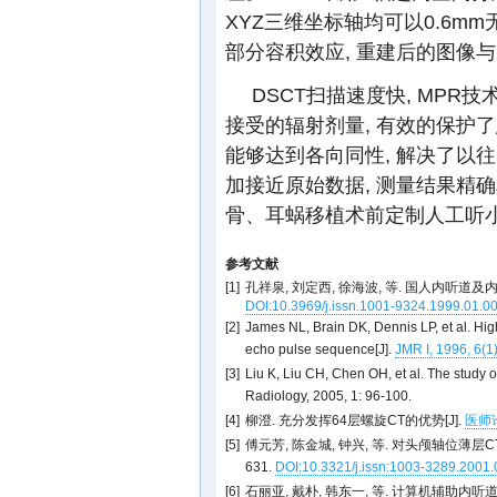
XYZ三维坐标轴均可以0.6mm
部分容积效应, 重建后的图像与
DSCT扫描速度快, MPR
接受的辐射剂量, 有效的保护
能够达到各向同性, 解决了以往
加接近原始数据, 测量结果精
骨、耳蜗移植术前定制人工听
参考文献
[1]
孔祥泉, 刘定西, 徐海波, 等. 国人内听道及内耳
DOI:10.3969/j.issn.1001-9324.1999.01.0
[2]
James NL, Brain DK, Dennis LP, et al. High
echo pulse sequence[J].
JMR I, 1996, 6(1
[3]
Liu K, Liu CH, Chen OH, et al. The study 
Radiology, 2005, 1: 96-100.
[4]
柳澄. 充分发挥64层螺旋CT的优势[J].
医师论坛
[5]
傅元芳, 陈金城, 钟兴, 等. 对头颅轴位薄层CT扫
631.
DOI:10.3321/j.issn:1003-3289.2001.
[6]
石丽亚, 戴朴, 韩东一, 等. 计算机辅助内听道三维重