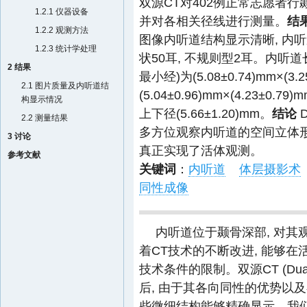
双源CT对402例正常志愿者行
1.2.1 仪器设备
并对各相关径线进行测量。
结
1.2.2 观测方法
图像内听道结构显示清晰, 内听道
1.2.3 统计学处理
状50耳, 不规则型2耳。内听道长度
2 结果
最小经)为(5.08±0.74)mm×(
2.1 图片质量及内听道结
(5.04±0.96)mm×(4.23±0.
构显示情况
上下径(5.66±1.20)mm。
结论
2.2 测量结果
多方位观察内听道的空间立体形
3 讨论
真正实现了活体观测。
参考文献
关键词
：
内听道
体层摄影术
同性成像
内听道位于颞骨深部, 对其
着CT技术的不断改进, 能够在
技术条件的限制。双源CT (Dual So
后, 由于其各向同性的优势以
些微细结构能够精确显示。我们