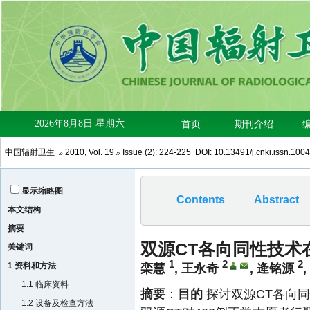
中国辐射卫生
2010
,
Vol. 19
Issue (2)
: 224-225 DOI:
10.13491/j.cnki.issn.100
显示缩略图
Contents
Abstract
本文结构
摘要
双源CT各向同性技术
关键词
1
2
2
1 资料和方法
栾慧
,
王永奇
,
逄铭源
,
1.1 临床资料
摘要
：
目的
探讨双源CT各向
1.2 设备及检查方法