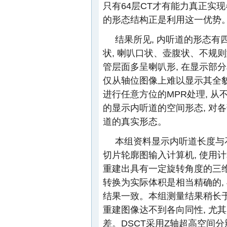
只有64层CT才有能力真正实
的形态结构正是利用这一优势
结果所见, 内听道的形态有
状, 喇叭口状、壶腹状、不规
管层面多呈喇叭形, 在显示部
仅从轴位图像上难以显示其全貌
进行任意方位的MPR处理, 从
的显示内听道的空间形态, 对
道的真实形态。
本组资料显示内听道长度与
切片轮廓图输入计算机, 使用计
重建出具有一定旋转角度的三
转换为实际体积是相当精确的, 
结果一致。本组测量结果稍长
重建图像达不到各向同性, 尤其
差。DSCT采用Z轴超高空间