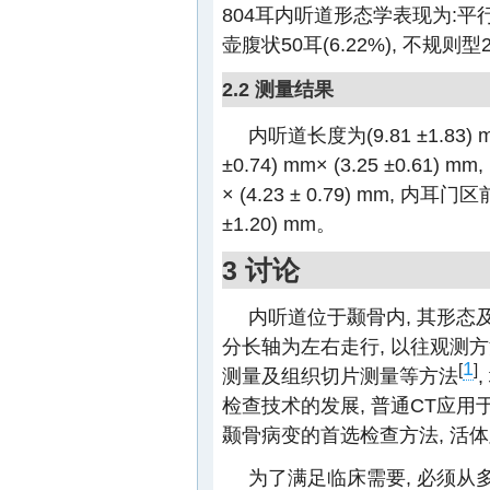
804耳内听道形态学表现为:平行管状6
壶腹状50耳(6.22%), 不规则型2
2.2 测量结果
内听道长度为(9.81 ±1.83
±0.74) mm× (3.25 ±0.61)
× (4.23 ± 0.79) mm, 内耳
±1.20) mm。
3 讨论
内听道位于颞骨内, 其形态
分长轴为左右走行, 以往观测
1
[
]
测量及组织切片测量等方法
检查技术的发展, 普通CT应用
颞骨病变的首选检查方法, 活
为了满足临床需要, 必须从