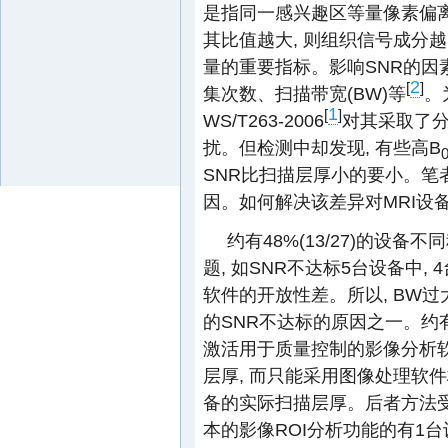
是指同一感兴趣区等量像素偏离
其比值越大, 则组织信号成分越
量的重要指标。影响SNR的因素
2
[
]
集次数、扫描带宽(BW)等
。
1
[
]
WS/T263-2006
对其采取了分
扰。但检测中却发现, 有些高B
SNR比扫描层厚小的要小。笔
因。如何解决该差异对MRI设
约有48%(13/27)的设
题, 如SNR不达标5台设备中,
软件的开放性差。所以, BW过
的SNR不达标的原因之一。约有6
激活用于质量控制的影像分析软件
层厚, 而只能采用图像处理软
备的实际扫描层厚。后者方法受
本的影像ROI分析功能的有1