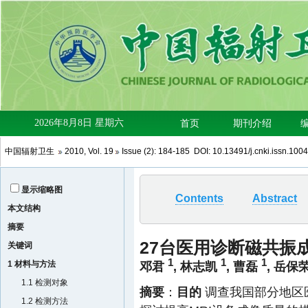
中国辐射卫生
2010
,
Vol. 19
Issue (2)
: 184-185 DOI:
10.13491/j.cnki.issn.100
显示缩略图
Contents
Abstract
本文结构
摘要
27台医用诊断磁共振
关键词
1
1
1
1 材料与方法
邓君
,
林志凯
,
曹磊
,
岳保
1.1 检测对象
摘要
：
目的
调查我国部分地区医
1.2 检测方法