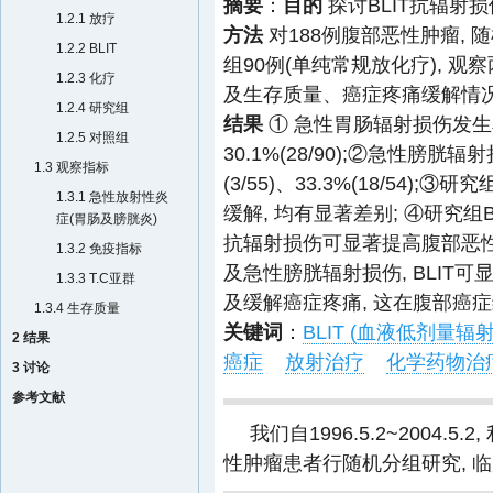
摘要
：
目的
探讨BLIT抗辐射
1.2.1 放疗
方法
对188例腹部恶性肿瘤, 随
1.2.2 BLIT
组90例(单纯常规放化疗), 
1.2.3 化疗
及生存质量、癌症疼痛缓解情况
1.2.4 研究组
结果
① 急性胃肠辐射损伤发生率,
1.2.5 对照组
30.1%(28/90);②急性膀胱
1.3 观察指标
(3/55)、33.3%(18/54);
1.3.1 急性放射性炎
缓解, 均有显著差别; ④研究组B
症(胃肠及膀胱炎)
抗辐射损伤可显著提高腹部恶性
1.3.2 免疫指标
及急性膀胱辐射损伤, BLIT可显
1.3.3 T.C亚群
及缓解癌症疼痛, 这在腹部癌
1.3.4 生存质量
关键词
：
BLIT (血液低剂量辐
2 结果
癌症
放射治疗
化学药物治
3 讨论
参考文献
我们自1996.5.2~2004.5.2
性肿瘤患者行随机分组研究, 