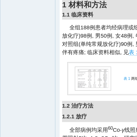
1 材料和方法
1.1 临床资料
全组188例患者均经病理或细
放化疗)98例, 男50例, 女48例,
对照组(单纯常规放化疗)90例, 男4
伴有疼痛; 临床资料相似, 见
表 
表 1
两
1.2 治疗方法
1.2.1 放疗
60
全部病例均采用
Co-
γ
线照射