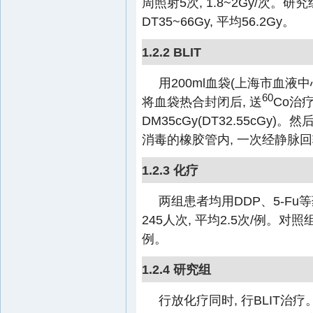
周照射5次, 1.8~2Gy/次。研究组
DT35~66Gy, 平均56.2Gy。
1.2.2 BLIT
用200ml血袋(上海市血液中
60
将血袋热合封闭后, 送
Co治疗
DM35cGy(DT32.55c
消毒的橡胶管内, 一次经静脉
1.2.3 化疗
两组患者均用DDP、5-Fu等药
245人次, 平均2.5次/例。对照组7
例。
1.2.4 研究组
行放化疗同时, 行BLIT治疗。