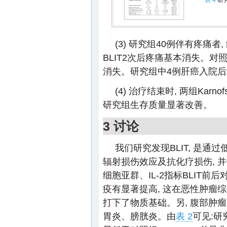
表 4
研究
(3) 研究组40例伴有疼痛者,
BLIT2次后疼痛基本消失。对照
消失。研究组中4例肝癌入院后单
(4) 治疗结束时, 两组Karno
研究组生存质量显著改善。
3 讨论
我们研究发现BLIT, 是通
辐射损伤效应及抗化疗损伤, 
细胞亚群、IL-2指标BLIT前后
疫有显著提高, 这在恶性肿瘤综
打下了物质基础。另, 腹部肿
胃炎、膀胱炎。由
表 2
可见:研