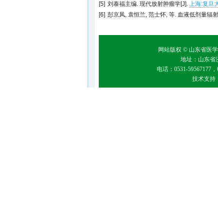
[5]
刘泰福主编. 现代放射肿瘤学[J].
上海:复旦大
[6]
彭京凤, 袁恒兰, 范士怀, 等. 血液低剂量辐