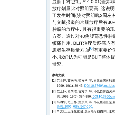
显低于对照组,
P
< 0.01;
放疗剂量比对照组要高, 这说明
了发生时间(较对照组晚2周左右)
与文献报道的常规放疗后有30%
肿瘤的放疗中, 具有很重要的现
方案。通过对40例腹部恶性肿瘤伴
镇痛作用, BLIT治疗后疼痛均
6
[
]
患者生存质量方面
有重要价值
小, 我们认为可能是BLIT整
研究。
参考文献
[1]
范士怀, 葛来增, 贺方学, 等. 自体血离
1999, 19(1): 39-43.
DOI:10.3760/cma.j.is
[2]
范士怀, 葛来增, 贺方学, 等. 小鼠自体
志, 1999, 19(6): 384-386.
DOI:10.3760/cm
[3]
马幼平, 范士怀, 彭京凤, 等. 小鼠血液
杂志, 2006, 6(8): 547-550.
[4]
申文江, 王绿化主编. 放射治疗损伤[M]. 北京: 