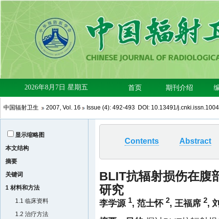
中国辐射卫生
2007
,
Vol. 16
Issue (4)
: 492-493 DOI:
10.13491/j.cnki.issn.100
显示缩略图
Contents
Abstract
本文结构
摘要
BLIT抗辐射损伤在
关键词
研究
1 材料和方法
1
2
2
1.1 临床资料
李学源
,
范士怀
,
王福席
,
1.2 治疗方法