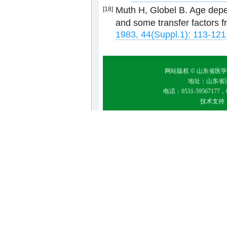
Muth H, Globel B. Age depe
[18]
and some transfer factors f
1983, 44(Suppl.1): 113-121