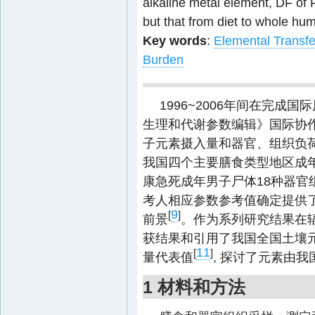
alkaline metal element, DF of R
but that from diet to whole h
Key words
:
Elemental Transfe
Burden
1996~2006年间在完成
生理和代谢参数编辑》国际协作
子元素摄入量和器官、组织负荷
我国四个主要膳食类型地区成年
康急死成年男子尸体18种器官
考人相应参数参考值确定提供
9
[
]
前景
。作为系列研究结果在辐
获结果和引用了我国全国土壤
11
[
]
量代表值
, 探讨了元素由
1 材料和方法