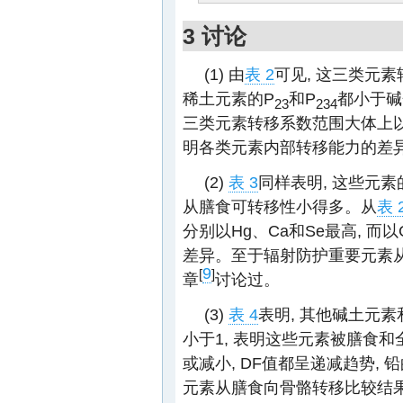
3 讨论
(1) 由
表 2
可见, 这三类元
稀土元素的P
和P
都小于碱
23
234
三类元素转移系数范围大体上以碱
明各类元素内部转移能力的差
(2)
表 3
同样表明, 这些元素
从膳食可转移性小得多。从
表 
分别以Hg、Ca和Se最高, 而
差异。至于辐射防护重要元素
9
[
]
章
讨论过。
(3)
表 4
表明, 其他碱土元
小于1, 表明这些元素被膳食
或减小, DF值都呈递减趋势,
元素从膳食向骨骼转移比较结