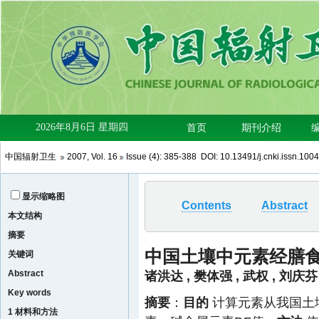
中国辐射卫生
2007
,
Vol. 16
Issue (4)
: 385-388 DOI:
10.13491/j.cnki.issn.100
显示缩略图
Contents
Abstract
本文结构
摘要
中国土壤中元素经膳
关键词
Abstract
诸洪达
,
樊体强
,
武权
,
刘庆芬
Key words
摘要
：
目的
计算元素从我国土
1 材料和方法