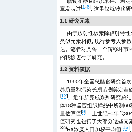
膳食和器官组织采样、测定
1
8
[
-
]
章发表过
, 这里仅就转移
1.1 研究元素
由于放射性核素除辐射特性外
类似元素相似, 现行参考人参
达。笔者对具备三个转移环节可
的转移进行了研究。
1.2 资料依据
1990年全国总膳食研究首
养质量和污染长期监测奠定基础
12
[
]
。近年所完成系列研究总结
体18种器官组织样品中所测6
8
[
]
量估算值
。上世纪80年代3
值研究也包括了大部分这些元
13
226
[
]
Ra浓度人口加权平均值