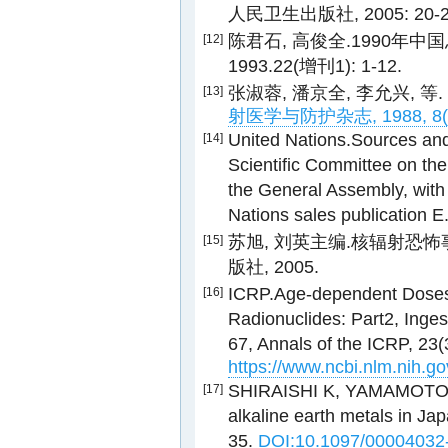
人民卫生出版社, 2005: 20-2
陈君石, 高俊全.1990年中
[12]
1993.22(增刊1): 1-12.
张淑蓉, 潘京全, 李允兴, 
[13]
射医学与防护杂志, 1988, 8(增
United Nations.Sources and 
[14]
Scientific Committee on the
the General Assembly, with
Nations sales publication 
苏旭, 刘英主编.核辐射恐怖
[15]
版社, 2005.
ICRP.Age-dependent Doses 
[16]
Radionuclides: Part2, Inges
67, Annals of the ICRP, 23(
https://www.ncbi.nlm.nih.
SHIRAISHI K, YAMAMOTO M,
[17]
alkaline earth metals in Ja
35.
DOI:10.1097/00004032