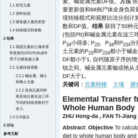
素、碱金属元素DF值。
方法
依
1.1 研究元素
量更新值和68例尸体全身负荷量,
1.2 资料依据
境转移模式和观察比法分别计
1.3 膳食摄入量的更新
数和DF值。
结果
获得了50种
1.4 转移模式和参数
(包括Pb)和碱金属元素在这三
2 结果
P
小得多; P
、P
和P
分
34
23
34
234
2.1 我国元素的土壤浓度
土元素的P
和P
都小于碱金
23
234
和更新到2002年的成年
DF都小于1, 自钙随原子序的增
男子日膳食摄入量
钡之间。碱金属元素铷或铯从土
2.2 元素转移系数
DF大于1。
2.2.1 碱金属、碱土
和稀土元素
关键词
：
元素转移
土壤
膳
2.2.2 其他元素同样
将其他元素在这三环
Elemental Transfer f
节间的转移系数列于
Whole Human Body
表 3
。
ZHU Hong-da
,
FAN Ti-Jiang
2.3 O.R值法
3 讨论
Abstract
:
Objective
To calcula
参考文献
diet to whole human body and D