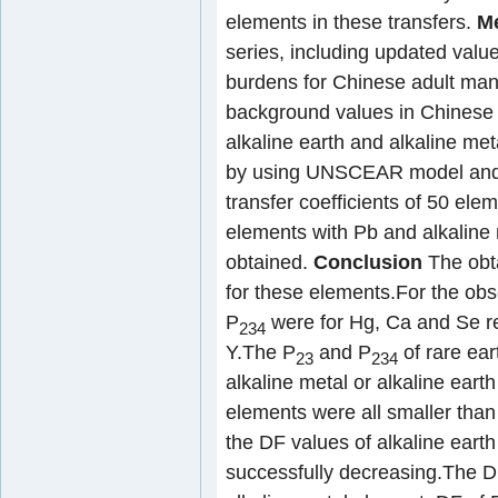
elements in these transfers.
M
series, including updated valu
burdens for Chinese adult man
background values in Chinese so
alkaline earth and alkaline met
by using UNSCEAR model and
transfer coefficients of 50 ele
elements with Pb and alkaline
obtained.
Conclusion
The obt
for these elements.For the ob
P
were for Hg, Ca and Se res
234
Y.The P
and P
of rare ear
23
234
alkaline metal or alkaline eart
elements were all smaller than
the DF values of alkaline eart
successfully decreasing.The 