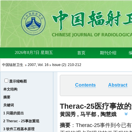
中国辐射卫生
2007
,
Vol. 16
Issue (2)
: 210-212
显示缩略图
Contents
Abstract
本文结构
摘要
Therac-25医疗事
关键词
1 问题的提出
黄国秀
,
马平都
,
陶慧娥
2 Therac - 25事故重现
摘要
：Therac-25事件到今
3 软件工程基本原理