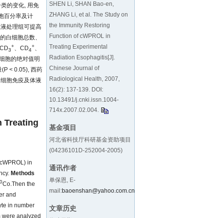
SHEN Li, SHAN Bao-en,
类的变化, 用免
ZHANG Li, et al. The Study on
胞百分率及计
the Immunity Restoring
服液处理组可提高
Function of cWPROL in
鼠的白细胞总数、
Treating Experimental
+
+
CD
、CD
、
3
4
Radiation Esophagitis[J].
巴细胞的绝对值明
Chinese Journal of
 0.05), 西药
Radiological Health, 2007,
的细胞免疫及体液
16(2): 137-139. DOI:
10.13491/j.cnki.issn.1004-
714x.2007.02.004
.
 Treating
基金项目
河北省科技厅科研基金资助项目
(04236101D-252004-2005)
s (cWPROL) in
通讯作者
ency.
Methods
单保恩, E-
0
Co.Then the
mail:
baoenshan@yahoo.com.cn
ber and
yte in number
文章历史
um were analyzed