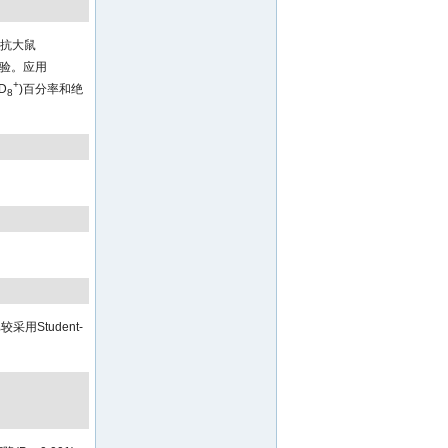
鼠抗大鼠
术检验。应用
+
D
)百分率和绝
8
用Student-