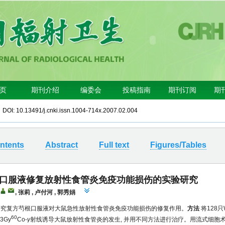
9 DOI:
10.13491/j.cnki.issn.1004-714x.2007.02.004
ntents
Abstract
Full text
Figures/Tables
口服液修复放射性食管炎免疫功能损伤的实验研究
,
张莉
,
卢付河
,
郭秀娟
究复方芍根口服液对大鼠急性放射性食管炎免疫功能损伤的修复作用。
方法
将128只
60
3Gy
Co-
γ
射线诱导大鼠放射性食管炎的发生, 并用不同方法进行治疗。用流式细胞