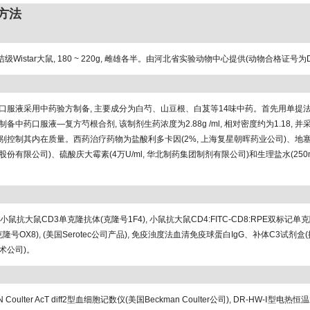
和方法
洁级Wistar大鼠, 180 ~ 220g, 雌雄各半。由河北省实验动物中心提供(动物合格证号为DK
口服液采用中药验方制备, 主要成分为白芍、山豆根、白芨等14味中药。首先用单提法
备中药口服液—复方芍根合剂, 该制剂生药浓度为2.88g /ml, 相对密度约为1.18, 
控制其内在质量。西药治疗药物为盐酸利多卡因(2%, 上海复星朝晖药业公司)、地塞米松
份有限公司)、硫酸庆大霉素(4万U/ml, 华北制药集团制剂有限公司)和生理盐水(250m
记小鼠抗大鼠CD3单克隆抗体(克隆号1F4), 小鼠抗大鼠CD4:FITC-CD8:RPE双标记
D8克隆号OX8), (美国Serotec公司产品), 免疫浊度法血清免疫球蛋白IgG、补体C3试剂盒(批
术公司)。
N Coulter AcT diff2型血细胞记数仪(美国Beckman Coulter公司), DR-HW-Ⅰ型