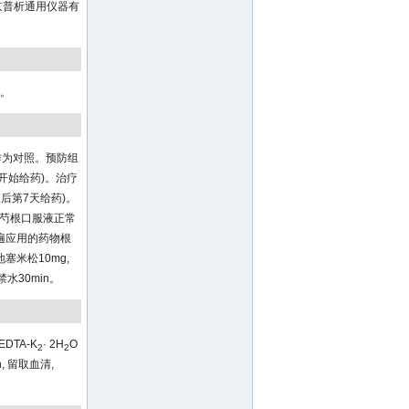
(北京普析通用仪器有
伤。
作为对照。预防组
开始给药)。治疗
后第7天给药)。
方芍根口服液正常
上普遍应用的药物根
地塞米松10mg,
禁水30min。
DTA-K
· 2H
O
2
2
, 留取血清,