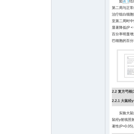
如
表 1
结
第二周与正常组
治疗组白细胞数
至第二周时中
显著降低(P 
百分率明显增加
巴细胞的百分率
2.2 复方芍
2.2.1 大鼠经
γ
实验大鼠
鼠经
γ
射线照射
著性(P>0.