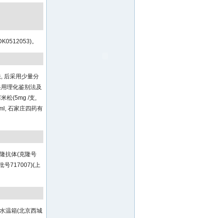
0512053)。
, 后采用少量分
并采用理化鉴别法及
(5mg /支,
l, 石家庄四药有
单克隆抗体(克隆号
号717007)(上
电热恒温水温箱(北京西城