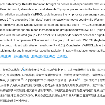
cal turbidimetry.
Results
Radiation brought on decrease of experimental rats' leuk
fferential count, absolute count and absolute T lymphocyte subsets in the blood and
th radiation esophagitis.cWPROL could increase the lymphocyte percentage compa
group 2.The preventive (high dose) could increase lymphocyte count while Wester
s' leukocyte count, lymphocyte percentage and absolute count (P < 0.05).The abso
bsets in rats' peripheral blood increased in the group infused with cWPROL (high 
ed with the radiated group 2 the absolute T lymphocyte subsets decreased signific
he content of complement C3 increased in the group infused with cWPROL (high dos
the group infused with Western medicine (P < 0.01).
Conclusion
cWPROL plays the 
 cytoimmunity and immunity damaged by radiation in rats with radiation esophagitis.
adiation
Esophagitis
Immunodeficiency
Restore
2
[
]
、胸部及其他部位
肿瘤患者放疗后, 与放疗前相比T、B淋巴细胞绝对值下降, T淋
变化, 造成机体免疫功能降低, 常发生放射性食管炎。癌症患者放疗后细胞、体液免疫
3
60
[
]
数年, 该现象在经
Co-
γ
射线照射的小鼠实验中也被进一步证实
。这可能是由于放
 从而抑制了免疫系统的功能, 该现象可能与放射性食管炎长期难以治愈有关。复方芍根
效果较好的中药制剂, 但其作用机制不明确。本研究主要分析了经复方芍根口服液治
细胞和体液免疫指标的变化, 从对免疫系统的影响上阐明复方芍根口服液可能通过对
从而防治放射性食管炎。