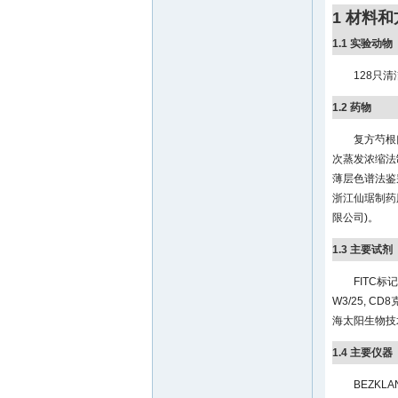
1 材料
1.1 实验动物
128只清
1.2 药物
复方芍根
次蒸发浓缩法制
薄层色谱法鉴别
浙江仙琚制药股
限公司)。
1.3 主要试剂
FITC标
W3/25, C
海太阳生物技
1.4 主要仪器
BEZKLA