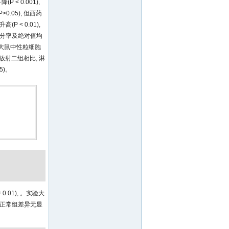
 0.001),
.05), 但西药
 < 0.01),
百分率及绝对值均
比大鼠中性粒细胞
与放射二组相比, 淋
5)。
.01), 。实验大
时与正常组差异无显