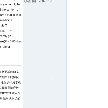
收稿日期：2007-01-15
ocyte count, the
 the content of
red that in with
n medicine
lute T
dose)(P <
antly (P <
e)(P < 0.05) but
role of
巴细胞亚群的动态
功能降低的情况
射性射线作用于机
口服液是治疗放
疗的放射性食管炎
放射性射线损伤的