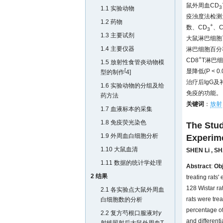
鼠外周血CD
3
1.1 实验动物
疫浊度法检测
1.2 药物
+
数、CD
、C
3
1.3 主要试剂
大鼠淋巴细胞
1.4 主要仪器
淋巴细胞百分率
+
CD8
T淋巴细
1.5 放射性食管炎动物模
[
显降低(P < 
型的制作
4
]
治疗后IgG及补
1.6 实验动物的分组及给
免疫的功能。
药方法
关键词
：
放射
1.7 血液标本的采集
1.8 免疫荧光染色
The Stud
1.9 外周血白细胞分析
Experime
1.10 大鼠血清
SHEN Li
,
SH
1.11 数据的统计学处理
Abstract
:
Obj
2 结果
treating rats
128 Wistar ra
2.1 各实验点大鼠外周血
rats were tre
白细胞数的分析
percentage of
2.2 复方芍根口服液对
γ
and different