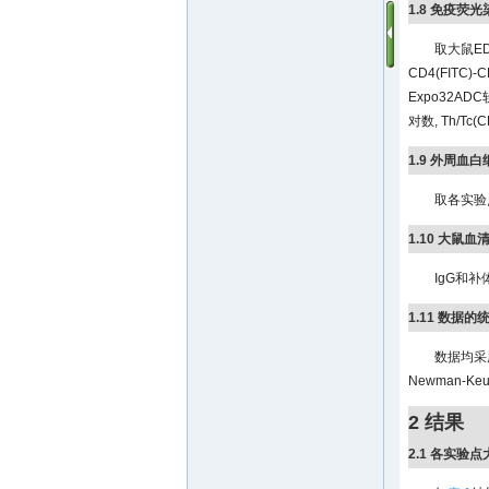
1.8 免疫荧光
取大鼠ED
CD4(FITC
Expo32A
对数, Th/Tc(
1.9 外周血
取各实验点
1.10 大鼠血
IgG和
1.11 数据
数据均采用
Newman-K
2 结果
2.1 各实