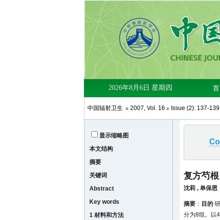
中国辐射卫生
2007
,
Vol. 16
Issue (2)
: 137-13
显示缩略图
Co
本文结构
摘要
复方芍根
关键词
沈莉
,
单保恩
Abstract
Key words
摘要
：
目的
研
分为8组。以4
1 材料和方法