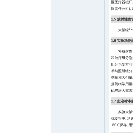
区医疗器械厂生产
限责任公司), 
1.5 放射性
60
大鼠经
1.6 实验动
将放射性
和治疗组分别
组分为复方芍
单纯照射组分
剂量和大剂量给
据药物学用量
硫酸庆大霉素32
1.7 血液标
实验大鼠
抗凝管中, 迅速
-80℃保存,