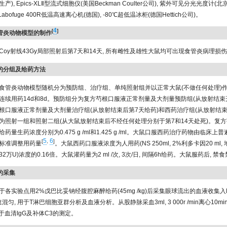
), Epics-XLⅡ型流式细胞仪(美国Beckman Coulter公司), 紫外可见分光光度计
Labofuge 400R低温高速离心机(德国), -80℃超低温冰柜(德国Hettich公司)。
4
[
]
食管炎动物模型的制作
Co
γ
射线43Gy局部照射后第7天和14天, 所有雌性及雄性大鼠均可出现食管炎病理损
物的分组及给药方法
食管炎动物模型随机分为预防组、治疗组、单纯照射组并以正常大鼠(不做任何处理)
连续用药14d和8d。预防组分为复方芍根口服液正常剂量及大剂量预防组(从放射结束
根口服液正常剂量及大剂量治疗组(从放射结束后第7天给药)和西药治疗组(从放射结束
为照射一组和照射二组(从大鼠放射结束后不经任何处理分别于第7和14天处死)。复
药量生药浓度分别为0.475 g /ml和1.425 g /ml。大鼠口服西药治疗药物由临床
5
6
[
,
]
标准调整用药量
。大鼠西药口服液浓度为人用药(NS 250ml, 2%利多卡因20 ml, 
万U)浓度的0.16倍。大鼠灌药量为2 ml /次, 3次/日, 间隔6h给药。大鼠服药后, 禁食
本的采集
于各实验点用2%戊巴比妥钠经腹腔麻醉给药(45mg /kg)后采集眼球流出的血液收集入E
混匀, 用于T淋巴细胞亚群分析及血液分析。从股静脉采血3ml, 3 000r /min离心10min
 用于血清IgG及补体C3的测定。