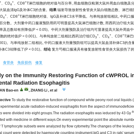
+
+
+
、CD
、CD8
T淋巴细胞的绝对值与百分率, 用血细胞仪检测大鼠外周血白细胞及分
4
大鼠血清IgG及补体C3的含量。
结果
辐射导致放射性食管炎大鼠白细胞总数、淋巴细
+
+
D
、CD8
T淋巴细胞绝对值、IgG及补体C3水平降低。与单纯放射组相比, 中药口
4
百分数。大剂量中药口服液预防用药可明显提高大鼠淋巴细胞计数, 而西药治疗组大
及总数却有所降低(P < 0.05)。中药大剂量预防及治疗组均可显著提高大鼠外周血中
+
+
+
胞的绝对值(P < 0.001)。与单纯放射二组相比西药治疗组CD
、CD
、CD8
T淋
3
4
0.001)。与单纯放射二组相比, 中药口服液大剂量预防组可以提高大鼠血清补体C3的含量(P <
体C3却降低了(P < 0.01)。
结论
复方芍根口服液具有修复放射性食管炎大鼠损伤了
食管炎
免疫损伤
修复
y on the Immunity Restoring Function of cWPROL in
ntal Radiation Esophagitis
AN Bao-en
,
ZHANG Li
, et al
ective
To study the restorative function of compound white peony root oral liquid
' experimental acute radiation-induced esophagitis from the aspect of immunodefici
6
ts were divided into eight groups.The radiation esophagitis was ieduced by 43 Gy
ated with medicine in different ways.On every experimental point the absolute num
 T lymphocyte subsets were analyzed by flow cytometry.The changes of the leukoc
ial count were detected by haemocyte counting instrument.IgG and C3 in rats' ser