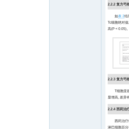
2.2.2 复
如
表 2
结
Tc细胞绝对值差
高(P < 0.
2.2.3 复
T细胞亚群
显增高, 差异有非
2.2.4 西
西药治疗组
淋巴细胞百分率明