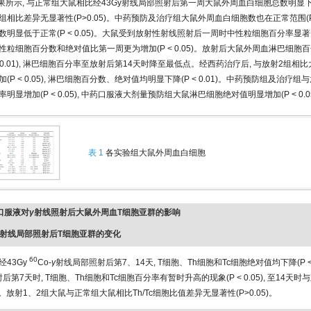
果所示, 与正常组大鼠相比经43Gy射线局部照射后第一周大鼠外周血白细胞总数明显下降(P <
相比差异无显著性(P>0.05)。中药预防及治疗组大鼠外周血白细胞数也在正常范围(P>0
明显低于正常(P < 0.05)。大鼠受到放射性射线照射后一周时中性粒细胞百分率显著升高(P
性粒细胞百分数和绝对值比第一周更为增加(P < 0.05)。放射后大鼠外周血淋巴细胞
< 0.01), 淋巴细胞百分率至放射后第14天时降至最低点。经西药治疗后, 与放射2组相
(P < 0.05), 淋巴细胞百分数、绝对值均明显下降(P < 0.01)。中药预防组及治疗组
明显增加(P < 0.05), 中药口服液大剂量预防组大鼠淋巴细胞绝对值明显增加(P < 0.0
表 1
各实验组大鼠外周血白细胞
根口服液对
γ
射线照射后大鼠外周血T细胞亚群的影响
射线局部照射后T细胞亚群的变化
60
经43Gy
Co-
γ
射线局部照射后第7、14天, T细胞、Th细胞和Tc细胞绝对值均下降(P < 0
后第7天时, T细胞、Th细胞和Tc细胞百分率有暂时升高的现象(P < 0.05), 至14天
05)。放射1、2组大鼠与正常组大鼠相比Th/Tc细胞比值差异无显著性(P>0.05)。