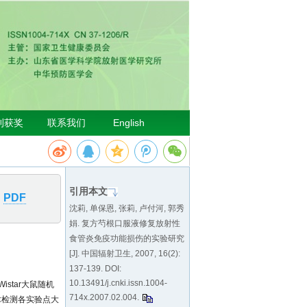
引用本文
PDF
沈莉, 单保恩, 张莉, 卢付河, 郭秀
娟. 复方芍根口服液修复放射性
食管炎免疫功能损伤的实验研究
[J]. 中国辐射卫生, 2007, 16(2):
137-139. DOI:
10.13491/j.cnki.issn.1004-
Wistar大鼠随机
714x.2007.02.004
.
术检测各实验点大