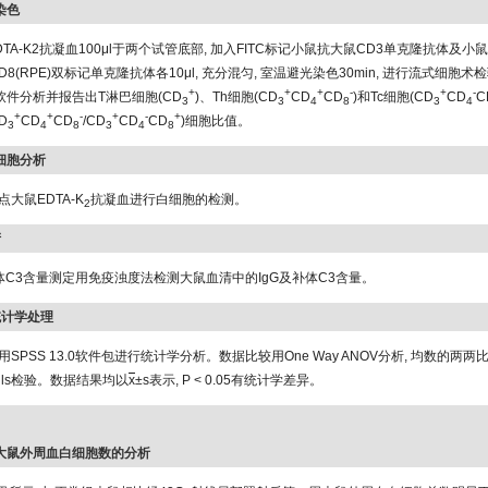
染色
TA-K2抗凝血100μl于两个试管底部, 加入FITC标记小鼠抗大鼠CD3单克隆抗体及小
)-CD8(RPE)双标记单克隆抗体各10μl, 充分混匀, 室温避光染色30min, 进行流式细胞
+
+
+
-
+
-
DC软件分析并报告出T淋巴细胞(CD
)、Th细胞(CD
CD
CD
)和Tc细胞(CD
CD
C
3
3
4
8
3
4
+
+
-
+
-
+
CD
CD
CD
/CD
CD
CD
)细胞比值。
3
4
8
3
4
8
白细胞分析
大鼠EDTA-K
抗凝血进行白细胞的检测。
2
清
补体C3含量测定用免疫浊度法检测大鼠血清中的IgG及补体C3含量。
的统计学处理
SPSS 13.0软件包进行统计学分析。数据比较用One Way ANOV分析, 均数的两两比较采
euls检验。数据结果均以
x
±s表示, P < 0.05有统计学差异。
验点大鼠外周血白细胞数的分析