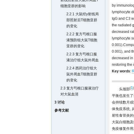
射线照射后大鼠外周血T
by immunologi
细胞亚群的影响
lymphocyte di
2.2.1 大鼠经
γ
射线局
IgG and C3 wi
部照射后T细胞亚群
the radiated 
的变化
decreased rat
2.2.2 复方芍根口服
lymphocyte su
液预防组大鼠T细胞
0.001).Compar
亚群的变化
0.001), and t
2.2.3 复方芍根口服
decreased in 
液治疗组大鼠外周血
restoring the
2.2.4 西药治疗组大
Key words
:
R
鼠外周血T细胞亚群
的变化
1
2.3 复方芍根口服液治疗
[
]
头颈部
对大鼠血清
平衡也发生了
3 讨论
会持续数月或
体免疫系统,
参考文献
射性食管炎的
大鼠白细胞及
免疫修复作用