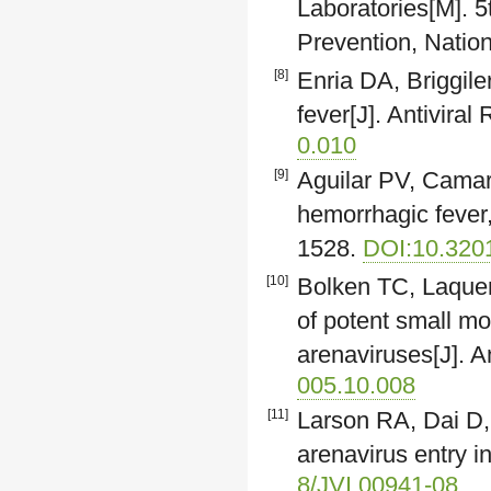
Laboratories[M]. 
Prevention, Nation
[8]
Enria DA, Briggil
fever[J]. Antivira
0.010
[9]
Aguilar PV, Camar
hemorrhagic fever
1528.
DOI:10.320
[10]
Bolken TC, Laquerr
of potent small mo
arenaviruses[J]. A
005.10.008
[11]
Larson RA, Dai D, 
arenavirus entry i
8/JVI.00941-08