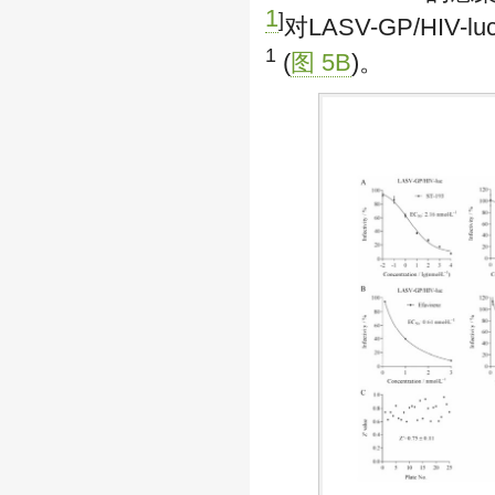
1
]
对LASV-GP/HIV-l
1
(
图 5B
)。