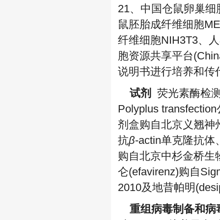
21、中国仓鼠卵巢细
鼠胚胎成纤维细胞ME
纤维细胞NIH3T3、
胞资源共享平台(China Inf
说明书进行培养和传
试剂
荧光素酶检测试剂
Polyplus transfe
剂盒购自北京义翘神州
抗
β
-actin单克隆
购自北京中杉金桥生物
仑(efavirenz)购自Si
2010及地昔帕明(de
重组病毒制备和病