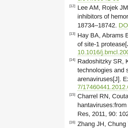
[12]
Lee AM, Rojek JM,
inhibitors of hemo
18734–18742.
DO
[13]
Hay BA, Abrams B,
of site-1 proteas
10.1016/j.bmcl.20
[14]
Radoshitzky SR, K
technologies and 
arenaviruses[J]. 
7/17460441.2012
[15]
Charrel RN, Coutar
hantaviruses:from 
Res, 2011, 90: 10
[16]
Zhang JH, Chung T