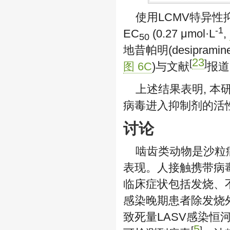
使用LCMV特异性抑
-1
EC
(0.27 μmol·L
,
50
地昔帕明(desipram
23
[
]
图 6C
)与文献
报道
上述结果表明, 
病毒进入抑制剂的活
讨论
啮齿类动物是沙粒病
表现。人接触携带病
临床症状包括发烧、
感染晚期患者除发烧外
致死量LASV感染恒
5
[
]