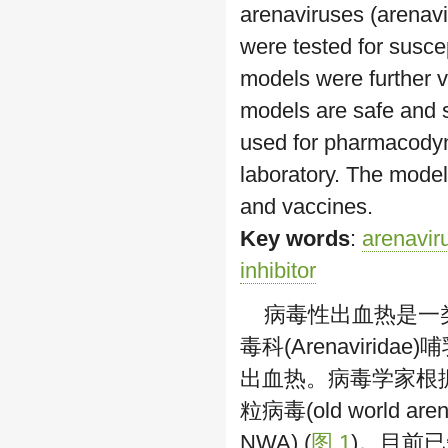
arenaviruses (arenavi
were tested for suscep
models were further v
models are safe and s
used for pharmacodyna
laboratory. The models
and vaccines.
Key words
:
arenavir
inhibitor
病毒性出血热是一
毒科(Arenavirida
出血热。病毒学家根
粒病毒(old world are
NWA) (
图 1
)。目前已知