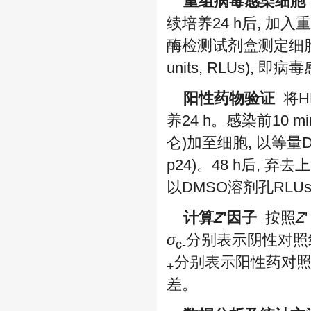
重组病毒感染细胞
续培养24 h后, 加入
酶检测试剂盒测定细胞裂解液
units, RLUs), 
阳性药物验证
将HE
养24 h。感染前10 m
仑)加至细胞, 以等量DM
p24)。48 h后, 
以DMSO溶剂孔RLU
计算
Z
'因子
按照
Z
'
σ
分别表示阴性对照组
c-
分别表示阳性药对照组(即
+
差。