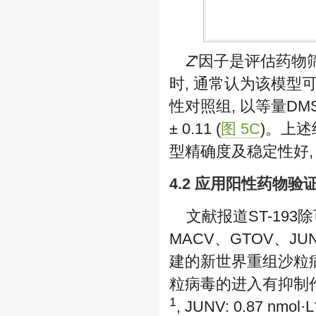
Z
'因子是评估药物
时, 通常认为该模型可用
性对照组, 以等量DM
± 0.11 (
图 5C
)。上述
型精确度及稳定性好,
4.2 应用阳性药物
文献报道ST-19
MACV、GTOV、J
建的新世界重组沙粒
粒病毒的进入有抑制作
1
, JUNV: 0.87 nmol·L