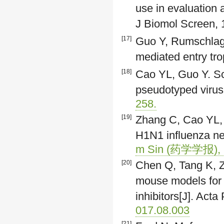
use in evaluation 
J Biomol Screen, 
[17]
Guo Y, Rumschlag-
mediated entry tr
[18]
Cao YL, Guo Y. Scr
pseudotyped virus
258.
[19]
Zhang C, Cao YL, 
H1N1 influenza ne
m Sin (药学学报), 2
[20]
Chen Q, Tang K, Zh
mouse models fo
inhibitors[J]. Act
017.08.003
[21]