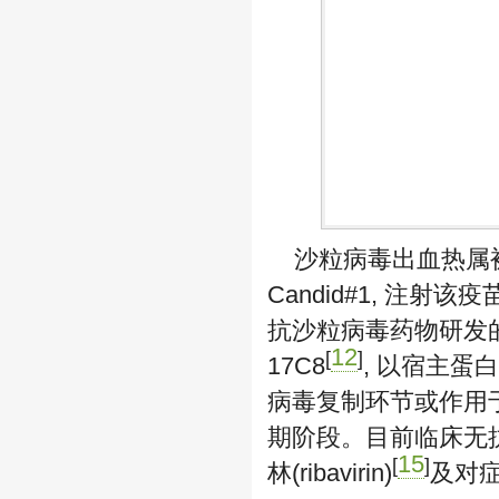
沙粒病毒出血热属
Candid#1, 注
抗沙粒病毒药物研发的报
12
[
]
17C8
, 以宿主蛋白
病毒复制环节或作用
期阶段。目前临床无
15
[
]
林(ribavirin)
及对