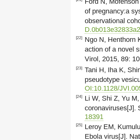
Ford N, Mofenson L,
of pregnancy:a sy
observational coh
D.0b013e32833a
[22]
Ngo N, Henthorn KS
action of a novel s
Virol, 2015, 89: 
[23]
Tani H, Iha K, Shim
pseudotype vesicul
OI:10.1128/JVI.0
[24]
Li W, Shi Z, Yu M,
coronaviruses[J].
18391
[25]
Leroy EM, Kumulung
Ebola virus[J]. N