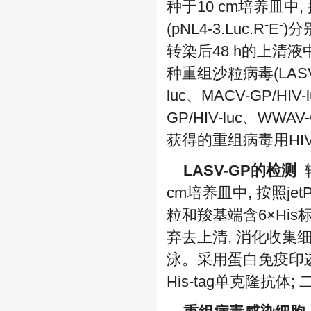
种于10 cm培养皿中, 按
-
-
(pNL4-3.Luc.R
E
)分
转染后48 h的上清液
种重组沙粒病毒(LASV-GP
luc、MACV-GP/HIV-
GP/HIV-luc、WWAV-G
获得的重组病毒用HIV-
LASV-GP的检测
转
cm培养皿中, 按照jetP
粒和羧基端含6×His标
弃去上清, 消化收集
泳。采用蛋白免疫印迹法
His-tag单克隆抗体