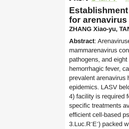
Establishment 
for arenavirus 
ZHANG Xiao-yu
, T
Abstract
: Arenaviru
mammarenavirus cont
pathogens, and eight
hemorrhagic fever, ca
prevalent arenavirus 
epidemics. LASV belo
4) facility is required
specific treatments a
efficient cell-based 
-
-
3.Luc.R
E
) packed w