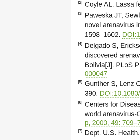
[2]
Coyle AL. Lassa f
[3]
Paweska JT, Sewla
novel arenavirus i
1598–1602.
DOI:1
[4]
Delgado S, Ericks
discovered arenavi
Bolivia[J]. PLoS 
000047
[5]
Gunther S, Lenz O.
390.
DOI:10.1080
[6]
Centers for Diseas
world arenavirus-C
p, 2000, 49: 709–
[7]
Dept, U.S. Health.