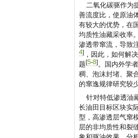
二氧化碳驱作为
善流度比，使原油
有较大的优势，在
均质性油藏采收率
渗透带窜流，导致
4
]
，因此，如何解
5
8
[
-
]
题
。国内外学
稠、泡沫封堵、聚
的窜逸规律研究较
针对特低渗透油
长油田目标区块实
型，高渗透层气窜
层的非均质性和裂
象和驱油效果，分