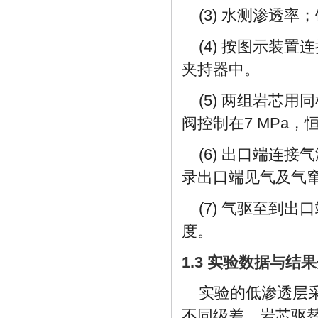
(3) 水测渗透
(4) 按图示装
夹持器中。
(5) 两组岩芯
阀控制在7 MPa
(6) 出口端连
录出口端见气及气
(7) 气驱至到
度。
1.3 实验数据与结
实验的低渗透层
不同级差，岩芯驱