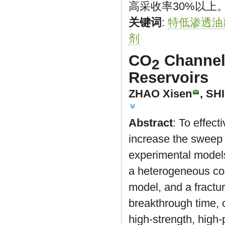
高采收率30%以上
关键词
:
特低渗透油
剂
CO
Channeli
2
Reservoirs
ZHAO Xisen
,
SHI
Abstract
: To effect
increase the sweep v
experimental models 
a heterogeneous cor
model, and a fract
breakthrough time, 
high-strength, high