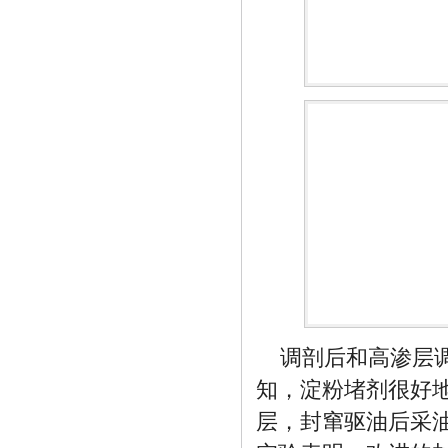
调剖后和高渗层
知，淀粉堵剂很好
层，封窜驱油后采油