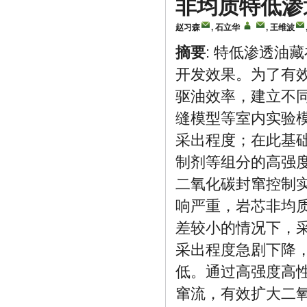
非均质特低渗
赵习森
,
石立华
,
王维波
摘要
: 特低渗透油
开发效果。为了有
驱油效率，建立不
缝模型等室内实验
采出程度；在此基
制剂等组分的高强
二氧化碳封窜控制
响严重，岩芯非均
差较小的情况下，采
采出程度急剧下降
低。通过高强度高
窜流，有效扩大二