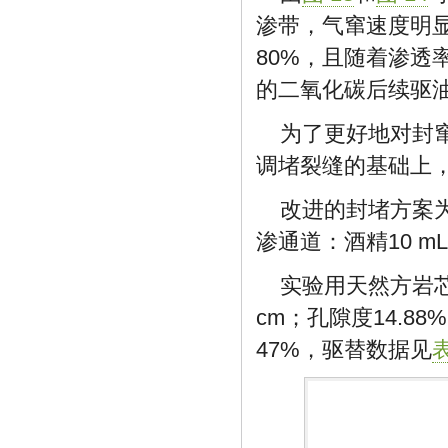
渗带，气窜速度明
80%，且随着渗
的二氧化碳后续驱油
为了更好地对封
调堵裂缝的基础上
改进的封堵方案为
渗通道：酒精10 mL
实验用天然方岩芯
cm；孔隙度14.88
47%，驱替数据见
表