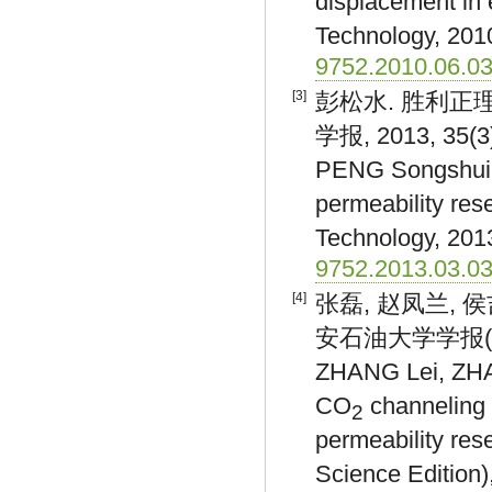
displacement in e
Technology, 2010
9752.2010.06.0
[3]
彭松水. 胜利正
学报, 2013, 35(3)
PENG Songshui. 
permeability rese
Technology, 2013
9752.2013.03.0
[4]
张磊, 赵凤兰, 
安石油大学学报(自然科
ZHANG Lei, ZHAO
CO
channeling 
2
permeability rese
Science Edition)