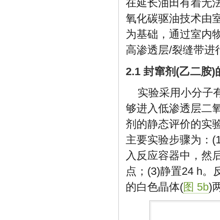
在延长油田有着无
氧化碳驱油技术由
为基础，通过室内
高渗透层/裂缝带进
2.1 封窜剂(乙二胺
实验采用小分子
够进入低渗透层二
剂的静态评价的实验
主要实验步骤为：(
入反应容器中，然
点；(3)静置24 
的白色晶体(
图 5b
)