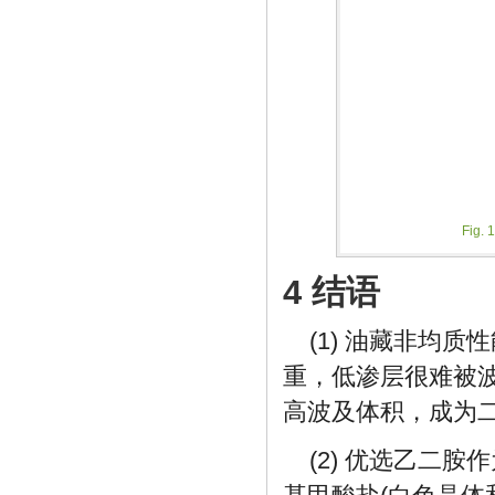
Fig. 
4 结语
(1) 油藏非均
重，低渗层很难被
高波及体积，成为
(2) 优选乙二