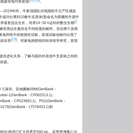
10
13
[
-
]
、新疆等地均有发现
。
7—2019年间，牛家强团队对我国牦牛主产区感染
中成功分离到10株牛支原体(暂命名为西藏牦牛源牛
1
[
基更适合生长，培养24~36 h达到对数生长期
糖苷类抗生素存在不同程度的耐药，存在两个及两
家兔和牦牛的致病性试验，发现试验动物均出现了
19
[
]
免疫应答
。经家兔肺脏组织转录组学研究，发现
确遗传进化关系，了解与国内外其他牛支原体之间的
依据。
保存。其他菌株08M(GenBank：
ubei-1(GenBank：CP002513.1)、
enBank：CP023663.1)、PG1(GenBank：
4278(GenBank：LT578453.1)和
00的比例进行扩大培养至500 mL。采用煮沸离心法