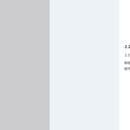
2
2.
和
程