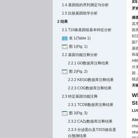
西
1.4 基因组的序列测定与分析
罗
1.5 比较基因组学分析
摘
2 结果
其
2.1 T10株基因组基本特征分析
因
8
表 1(Table 1)
因
图 1(Fig. 1)
基因
和
2.2 基因功能注释分析
HB
2.2.1 GO数据库注释结果
分
图 2(Fig. 2)
因
续
2.2.2 KEGG数据库注释结果
关
2.2.3 COG数据库注释结果
Wh
2.3 特定基因功能注释
St
2.3.1 TCDB数据库注释结果
LUO
图 3(Fig. 3)
Abs
2.3.2 CAZy数据库注释结果
cha
2.3.3 分泌蛋白及T3SS效应蛋
str
白预测结果