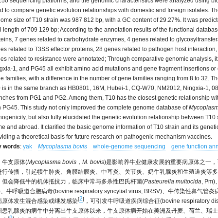
50 sequencing platforms, and the genomic characteristics were analyzed using bio
d to compare genetic evolution relationships with domestic and foreign isolates. T
ome size of T10 strain was 987 812 bp, with a GC content of 29.27%. It was predic
al length of 709 129 bp; According to the annotation results of the functional datab
teins, 7 genes related to carbohydrate enzymes, 4 genes related to glycosyltransfer
es related to T3SS effector proteins, 28 genes related to pathogen host interaction,
es related to resistance were annotated; Through comparative genomic analysis, 
gxia-1, and PG45 all exhibit amino acid mutations and gene fragment insertions or d
e families, with a difference in the number of gene families ranging from 8 to 32. Th
 is in the same branch as HB0801, 16M, Hubei-1, CQ-W70, NM2012, Ningxia-1, 08M
nches from PG1 and PG2. Among them, T10 has the closest genetic relationship wit
h PG45. This study not only improved the complete genome database of
Mycoplasm
hogenicity, but also fully elucidated the genetic evolution relationship between T10
e and abroad. It clarified the basic genome information of T10 strain and its genetic
viding a theoretical basis for future research on pathogenic mechanism vaccines.
y words
:
yak
Mycoplasma bovis
whole-genome sequencing
gene function ann
牛支原体(
Mycoplasma bovis
，
M. bovis
)是影响养牛业健康发展的重要病原体之一
进行传播，引起犊牛肺炎、角膜结膜炎、中耳炎、关节炎、奶牛乳腺炎和生殖道炎等多
，但会降低牛的机体抵抗力，临床中常与多杀性巴氏杆菌(
Pasteurella multocida
, P
、牛呼吸道合胞病毒(bovine respiratory syncytial virus, BRSV)、牛传染性鼻气管炎病毒(infect
2
[
]
病原体发生混合感染或继发感染
，可引发牛呼吸道疾病综合征(bovine respiratory dise
国患乳腺炎的病牛中分离出牛支原体以来，牛支原体病开始在美洲及丹麦、荷兰、瑞士