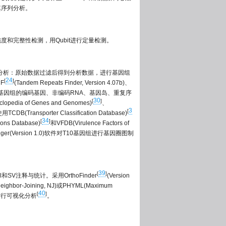
其序列分析。
度和完整性检测，用Qubit进行定量检测。
步骤进行分析：原始数据过滤后得到分析数据，进行基因组
24
[
]
RF
(Tandem Repeats Finder, Version 4.07b)、
基因组的编码基因、非编码RNA、基因岛、重复序
30
[
]
lopedia of Genes and Genomes)
、
3
[
ansporter Classification Database)
34
[
]
ions Database)
和VFDB(Virulence Factors of
igger(Version 1.0)软件对T10基因组进行基因圈图制
39
[
]
ndel和SV注释与统计。采用OrthoFinder
(Version
bor-Joining, NJ)或PHYML(Maximum
40
[
]
化树进行可视化分析
。