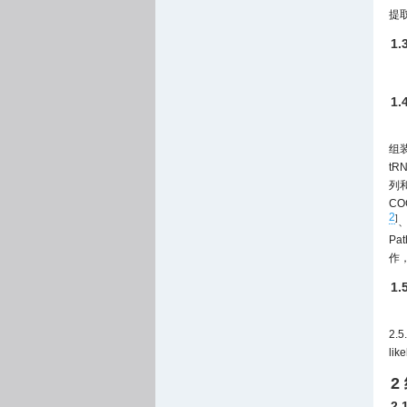
提
1
1
组装
tR
列和
COG
2
]
、
Pat
作
1
2.
li
2
2