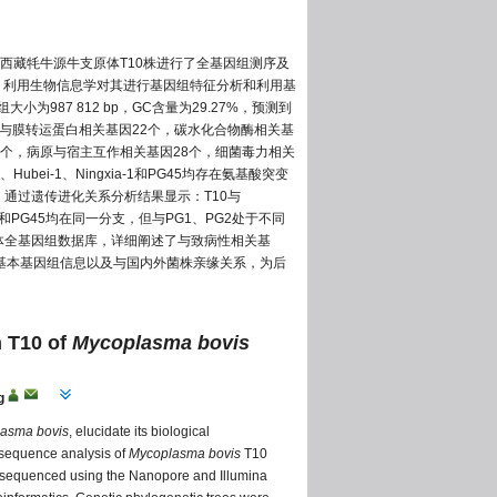
西藏牦牛源牛支原体T10株进行了全基因组测序及
序列测定，利用生物信息学对其进行基因组特征分析和利用基
987 812 bp，GC含量为29.27%，预测到
释到与膜转运蛋白相关基因22个，碳水化合物酶相关基
1个，病原与宿主互作相关基因28个，细菌毒力相关
bei-1、Ningxia-1和PG45均存在氨基酸突变
。通过遗传进化关系分析结果显示：T10与
KG4397和PG45均在同一分支，但与PG1、PG2处于不同
原体全基因组数据库，详细阐述了与致病性相关基
株基本基因组信息以及与国内外菌株亲缘关系，为后
 T10 of
Mycoplasma bovis
g
asma bovis
, elucidate its biological
 sequence analysis of
Mycoplasma bovis
T10
s sequenced using the Nanopore and Illumina