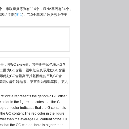
22个，串联重复序列有114个，tRNA基因有34个，
基因组圈图(
图 1
)。T10全基因组数据已上传至
，即GC skew值。其中图中紫色表示G含
二圈为GC含量，图中红色表示此处GC含量
表示此处GC含量高于其基因组的平均GC含
基因功能注释结果。第五圈为编码基因。第六
first circle represents the genomic GC offset,
olor in the figure indicates that the G
t green color indicates that the G content is
he GC content.The red color in the figure
lower than the average GC content of the T10
s that the GC content here is higher than