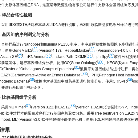
取牛支原体基因组总DNA，送至诺禾致源生物有限公司进行牛支原体全基因组测序及
.3 样品合格性检测
采用SDS或STE法对样本基因组DNA进行提取，再利用琼脂糖凝胶电泳对样品进行纯
.4 基因组的序列测定与分析
合格样品进行Nanopore和Illumina PE150测序，测序后原始数据按照以下
22
23
[
]
[
]
，使用GeneMarkS
(Version4.17)、RepeatMasker
(Versionopen-4.0.5)、T
25
26
27
28
[
]
[
]
[
]
[
]
NAscan-SE
、rRNAmmer
、IslandPath-DIOMB
、phiSpy
软件分别预测
29
[
]
前噬菌体，进行基因组组分分析。使用GO(Gene Ontology)
、KEGG(Kyoto Encyc
31
[
]
(Cluster of Orthologous Groups of proteins)
数据库对基因组功能进行注释，再使用TCDB(Tr
33
[
]
CAZY(Carbohydrate-Active enZYmes Database)
、PHI(Pathogen Host Interact
35
36
[
]
[
]
hogenic Bacteria)
数据库对基因组中耐药基因进行预测分析。使用CRISPR
d
，并进行基因组可视化分析。
.5 比较基因组学分析
37
38
[
]
[
]
采用MUM mer
(Version 3.22)和LASTZ
(Version 1.02.00)分别进行SNP、I
5.4b)软件对样本的蛋白质序列进行基因家族聚类分析。采用Tree best(Version 1.9.2)(Neigh
kelihood, ML)(Version v3.0)软件构建物种遗传进化树，使用iTOL对构建的遗传进
 结果
.1 T10株基因组基本特征分析