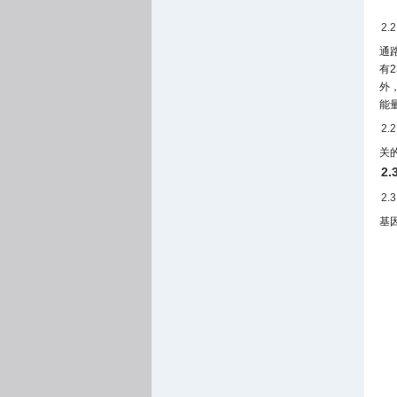
2.
通
有
外
能
2.
关
2
2.
基