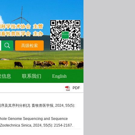
PDF
序列分析[J]. 畜牧兽医学报, 2024, 55(5):
. Whole Genome Sequencing and Sequence
et Zootechnica Sinica, 2024, 55(5): 2154-2167.