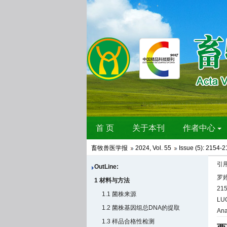
畜牧兽医学报
2024
,
Vol. 55
Issue (5)
: 2154-2
引
OutLine:
罗婷
1 材料与方法
21
1.1 菌株来源
LUO
1.2 菌株基因组总DNA的提取
Ana
1.3 样品合格性检测