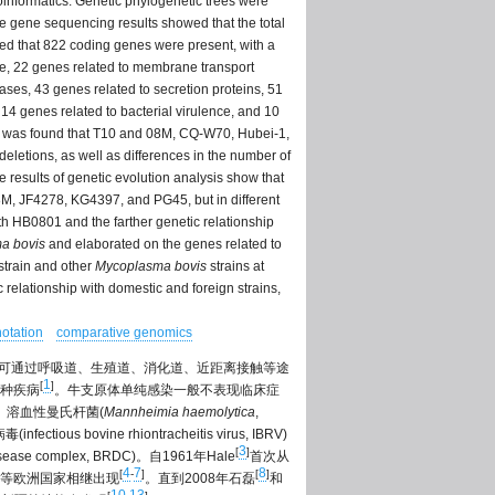
informatics. Genetic phylogenetic trees were
he gene sequencing results showed that the total
ted that 822 coding genes were present, with a
ase, 22 genes related to membrane transport
ases, 43 genes related to secretion proteins, 51
 14 genes related to bacterial virulence, and 10
it was found that T10 and 08M, CQ-W70, Hubei-1,
eletions, as well as differences in the number of
e results of genetic evolution analysis show that
, JF4278, KG4397, and PG45, but in different
h HB0801 and the farther genetic relationship
a bovis
and elaborated on the genes related to
 strain and other
Mycoplasma bovis
strains at
 relationship with domestic and foreign strains,
otation
comparative genomics
，可通过呼吸道、生殖道、消化道、近距离接触等途
1
[
]
种疾病
。牛支原体单纯感染一般不表现临床症
m)、溶血性曼氏杆菌(
Mannheimia haemolytica
,
ious bovine rhiontracheitis virus, IBRV)
3
[
]
ase complex, BRDC)。自1961年Hale
首次从
4
7
8
[
-
]
[
]
等欧洲国家相继出现
。直到2008年石磊
和