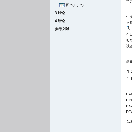
辛
图 5(Fig. 5)
3 讨论
牛
4 结论
支原
7
]
参考文献
个
典
试
遗
1
1
CP
HB
BX
PG
1