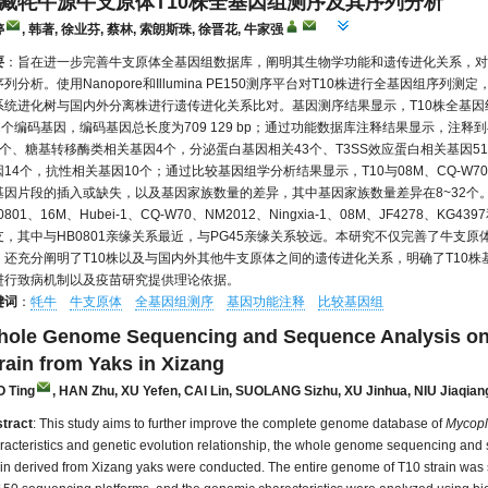
藏牦牛源牛支原体T10株全基因组测序及其序列分析
婷
, 韩著, 徐业芬, 蔡林, 索朗斯珠, 徐晋花, 牛家强
要
：旨在进一步完善牛支原体全基因组数据库，阐明其生物学功能和遗传进化关系，对
序列分析。使用Nanopore和Illumina PE150测序平台对T10株进行全基因组
系统进化树与国内外分离株进行遗传进化关系比对。基因测序结果显示，T10株全基因组大小为
22个编码基因，编码基因总长度为709 129 bp；通过功能数据库注释结果显示，注
7个、糖基转移酶类相关基因4个，分泌蛋白基因相关43个、T3SS效应蛋白相关基因5
14个，抗性相关基因10个；通过比较基因组学分析结果显示，T10与08M、CQ-W70、Hu
基因片段的插入或缺失，以及基因家族数量的差异，其中基因家族数量差异在8~32个
0801、16M、Hubei-1、CQ-W70、NM2012、Ningxia-1、08M、JF4278、
支，其中与HB0801亲缘关系最近，与PG45亲缘关系较远。本研究不仅完善了牛支
，还充分阐明了T10株以及与国内外其他牛支原体之间的遗传进化关系，明确了T10
进行致病机制以及疫苗研究提供理论依据。
键词
：
牦牛
牛支原体
全基因组测序
基因功能注释
比较基因组
ole Genome Sequencing and Sequence Analysis on
rain from Yaks in Xizang
 Ting
, HAN Zhu, XU Yefen, CAI Lin, SUOLANG Sizhu, XU Jinhua, NIU Jiaqian
tract
: This study aims to further improve the complete genome database of
Mycopl
racteristics and genetic evolution relationship, the whole genome sequencing and
ain derived from Xizang yaks were conducted. The entire genome of T10 strain wa