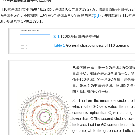
T10株基因组大小为987 812 bp，基因组GC含量为29.27%，预测到编码基因有8
RNA基因有6个，还预测到T10存在5个基因岛和6个前噬菌体(
表 1
)，并且绘制了T10的
BI，登录号为CP062195.1。
表 1
T10株基因组的基本特征
Table 1
General characteristics of T10 genome
从最内圈开始，第一圈为基因组GC偏移性
量高于C，浅绿色表示G含量低于C。第
低于T10基因组的平均GC含量，绿色
量。第三圈为非编码基因。第四圈为各
圈为基因组的位点坐标。
Starting from the innermost circle, the 
which is the GC skew value.The purple c
content is higher than C, while the ligh
lower than C.The second circle shows t
indicates that the GC content here is 
genome, while the green color indicate