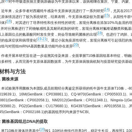
9
[
]
九庆
对牛呼吸道疾病主要病原确诊为牛支原体以来，该病相继在重庆、宁夏、内蒙
14
[
]
近年来，众多学者对西藏牦牛感染牛支原体状况进行了一系列研究
，尤其在201
15
[
]
支原体情况进行了较为系统研究，结果表明，牛支原体感染较为普遍
，从阳性牛群
16
[
]
体)
，对其进行了培养特性和生长特性的研究，发现分离株在添加10%马血清的培养
。并对分离株进行了药物敏感性及其耐药机制的研究，发现分离株对氟喹诺酮类和氨基
18
[
]
以上基因位点的氨基酸同时发生突变，则会导致耐药菌株的出现
。也进行了鸡胚、
19
21
[
-
]
型的临床症状和病理变化
。通过小鼠免疫原性研究，发现分离株可引起强烈的
20
[
]
验组与对照组miRNA基因数量及功能均存在差异
。
作者开展本研究旨在进一步追溯其传染来源，全面掌握T10株基因组基本特征，明
传多样性，从而完善牛支原体基因数据库，为牛支原体病致病机制与疫苗研究提供基础
 材料与方法
.1 菌株来源
本试验测序用菌株为本团队成员前期经分离鉴定所获得的牦牛源牛支原体T10株，-80 ℃
019639.1)、16M(GenBank：CP038861.1)、CQ-W70(GenBank：CP005933.1)、H
0801(GenBank：CP002058.1)、NM2012(GenBank：CP011348.1)、Ningxia-1(G
293980.2)、PG2(GenBank：CU179680.1)、KG4397(GenBank：AP019558.1)、JF
45(GenBank：CP002188.1)的基因组序列均来源于NCBI。
.2 菌株基因组总DNA的提取
16
[
]
将T10株在液体培养基中
按1 ∶10的比例传代培养3代，稳定生长后，再按照1 ∶1