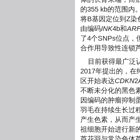
的355 kb的范围内。2
将B基因定位到Z染
由编码
INK
4b和
AR
了4个SNPs位点
合作用导致性连锁
目前获得最广泛认
2017年提出的，
区开始表达
CDKN
不断未分化的黑色
因编码的肿瘤抑制蛋
羽毛在持续生长过
产生色素，从而产
祖细胞开始进行新
芦花羽与常染色体