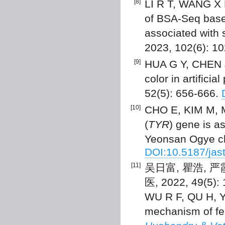
[8]
LI R T, WANG X 
of BSA-Seq bas
associated with 
2023, 102(6): 1
[9]
HUA G Y, CHEN J
color in artifici
52(5): 656-666.
[10]
CHO E, KIM M, MA
(
TYR
) gene is a
Yeonsan Ogye ch
DOI:10.5187/jas
[11]
吴日富, 瞿浩, 
医, 2022, 49(5):
WU R F, QU H, YA
mechanism of fea