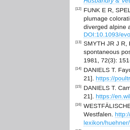
Husbandry & Vet
[12]
FUNK E R, SPELL
plumage colorati
diverged alpine 
DOI:10.1093/evo
[13]
SMYTH JR J R, B
spontaneous pos
1981, 72(3): 15
[14]
DANIELS T. Fayo
21].
https://pou
[15]
DANIELS T. Camp
21].
https://en.w
[16]
WESTFÄLISCHE-T
Westfalen.
http:
lexikon/huehner