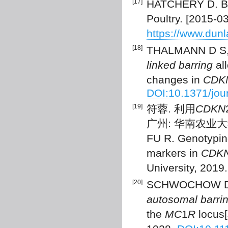
[17]
HATCHERY D. Bar
Poultry. [2015-03
https://www.dunl
[18]
THALMANN D S, 
linked barring
all
changes in
CDK
DOI:10.1371/jou
[19]
符蓉. 利用
CDKN
广州: 华南农业大学,
FU R. Genotyping
markers in
CDK
University, 2019.
[20]
SCHWOCHOW D, B
autosomal barri
the
MC
1
R
locus[