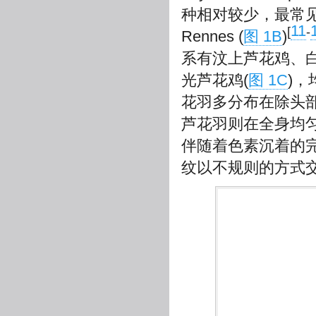
种相对较少，最常见的是Ba
11
[
-
Rennes (
图 1B
)
系有汶上芦花鸡、
光芦花鸡(
图 1C
)
花羽多分布在除头
芦花羽则在全身均匀
伴随着色素沉着的
纹以不规则的方式