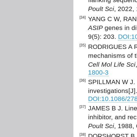
Poult Sci
, 2022,
[34]
YANG C W, RAN J
ASIP
genes in di
9(5): 203.
DOI:1
[35]
RODRIGUES A R, 
mechanisms of th
Cell Mol Life Sci
1800-3
[36]
SPILLMAN W J. S
investigations[J]
DOI:10.1086/27
[37]
JAMES B J. Linea
inhibitor, and r
Poult Sci
, 1988,
[38]
DORSHORST B J,