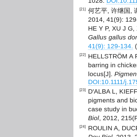
1028.
DOI:10.11
[21]
何艺平, 许继国,
2014, 41(9): 129
HE Y P, XU J G, X
Gallus gallus do
41(9): 129-134.
(
[22]
HELLSTRÖM A R
barring in chick
locus[J].
Pigmen
DOI:10.1111/j.1
[23]
D'ALBA L, KIEFF
pigments and bio
case study in bu
Biol
, 2012, 215(
[24]
ROULIN A, DUCRE
Dev Biol
, 2013, 