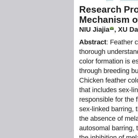
Research Pro
Mechanism of
NIU Jiajia
, XU Da
Abstract
: Feather 
thorough understan
color formation is es
through breeding but
Chicken feather colo
that includes sex-l
responsible for the f
sex-linked barring, 
the absence of mela
autosomal barring, t
the inhibition of me