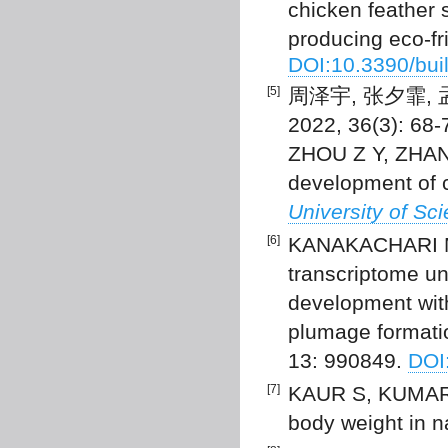
chicken feather 
producing eco-fr
DOI:10.3390/bui
[5]
周泽宇, 张夕霏,
2022, 36(3): 68-
ZHOU Z Y, ZHANG
development of c
University of Sc
[6]
KANAKACHARI M,
transcriptome u
development with
plumage formatio
13: 990849.
DOI
[7]
KAUR S, KUMAR 
body weight in n