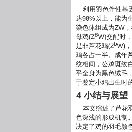
利用羽色伴性基
达98%以上，能为
染色体组成为ZW，
B
母鸡(Z
W)交配时
b
是非芦花鸡(Z
W)
鸡各占一半。成年
纹相间，公鸡斑纹
乎全身为黑色绒毛
于鉴定小鸡出生时
4 小结与展望
本文综述了芦花
色深浅的形成机制
决定了鸡的羽毛颜