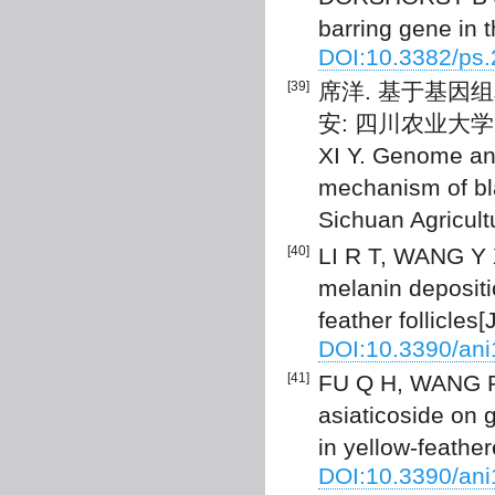
barring gene in 
DOI:10.3382/ps
[39]
席洋. 基于基因
安: 四川农业大学, 
XI Y. Genome an
mechanism of bl
Sichuan Agricultu
[40]
LI R T, WANG Y 
melanin deposit
feather follicles[
DOI:10.3390/an
[41]
FU Q H, WANG P, 
asiaticoside on 
in yellow-feathe
DOI:10.3390/an