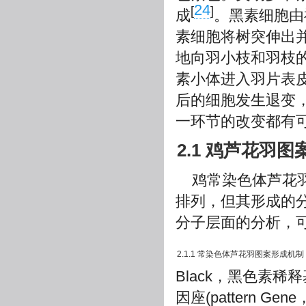
24
[
]
成
。黑素细胞由
素细胞将树突伸出
地向羽小枝和羽枝
素小体进入羽片表
后的细胞发生退变
一环节的改变都有
2.1 鸡芦花羽
鸡常染色体芦花
排列，但其形成的
分子层面的分析，
2.1.1 常染色体芦花羽图案形成机制
Black，黑色素稀释
因座(pattern 