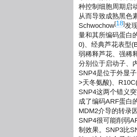
种控制细胞周期启
从而导致成熟黑色
18
[
]
Schwochow
发
量和其所编码蛋白的
0)、经典芦花表型(
弱稀释芦花、强稀释
分别位于启动子、内
SNP4是位于外显
>天冬氨酸)、R10
SNP4这两个错义突
成了编码ARF蛋白
MDM2介导的转录因
SNP4很可能削弱
制效果。SNP3比S