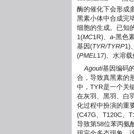
酶的催化下会形成
黑素小体中合成完
细胞的生成。已知
1(
MC
1R)、
a
-黑色
基因(
TYR/TYRP
1
(
PMEL
17)、水溶
Agouti
基因编码的
合，导致真黑素的
中，TYR是一个关键
在灰羽、黑羽、白
化过程中扮演的重
(C47G、T120C
导致第58位苯丙氨酸
现完全多态现象。