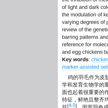
of light and dark col
the modulation of k
varying degrees of 
review of the genet
barring patterns and
reference for molec
and egg chickens ba
Key words
:
chicke
marker-assisted sel
鸡的羽毛作为皮
学和发育生物学的
面也起着很重要的
特征，鲜艳且整齐
4
5
[
-
]
益
，因而羽色