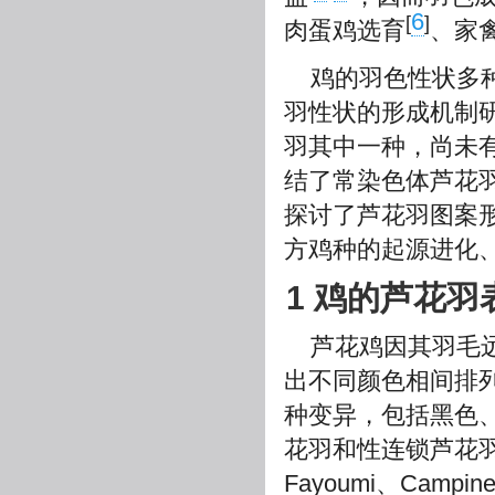
6
[
]
肉蛋鸡选育
、家
鸡的羽色性状多
羽性状的形成机制
羽其中一种，尚未
结了常染色体芦花
探讨了芦花羽图案
方鸡种的起源进化
1 鸡的芦花羽
芦花鸡因其羽毛
出不同颜色相间排列
种变异，包括黑色
花羽和性连锁芦花
Fayoumi、Campine和