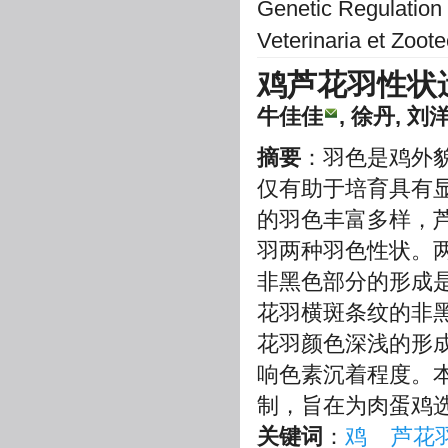
Genetic Regulation 
Veterinaria et Zoot
鸡芦花羽性状
牛佳佳
, 徐丹, 刘
摘要
：羽色是鸡外
仅有助于培育具有
的羽色丰富多样，
羽两种羽色性状。
非黑色部分的形成
花羽横斑条纹的非
花羽颜色深浅的形
响色素沉着程度。
制，旨在为肉蛋鸡
关键词
：
鸡
芦花