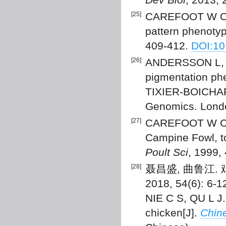
[25]
CAREFOOT W C. E
pattern phenotyp
409-412.
DOI:10
[26]
ANDERSSON L, B
pigmentation ph
TIXIER-BOICHARD
Genomics. Londo
[27]
CAREFOOT W C. I
Campine Fowl, tog
Poult Sci
, 1999,
[28]
聂昌盛, 曲鲁江.
2018, 54(6): 6-1
NIE C S, QU L J.
chicken[J].
Chine