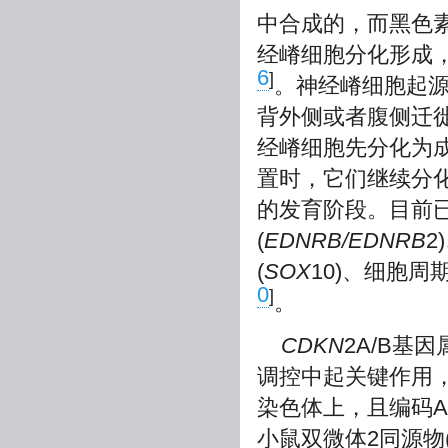
中合成的，而黑色
经嵴细胞分化形成
6
]
。神经嵴细胞起
背外侧或者腹侧迁
经嵴细胞先分化为
置时，它们继续分
的发育阶段。目前
(
EDNRB/EDNRB
2
(
SOX
10)、细胞周
0
]
。
CDKN
2A/B基
调控中起关键作用，
染色体上，且编码A
小鼠双微体2同源物(