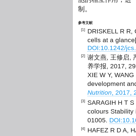
制。
参考文献
[1]
DRISKELL R R, CL
cells at a glance
DOI:10.1242/jcs
[2]
谢文燕, 王修启,
养学报, 2017, 29(
XIE W Y, WANG X 
development and
Nutrition
, 2017, 
[3]
SARAGIH H T S 
colours Stabilit
01005.
DOI:10.1
[4]
HAFEZ R D A, H