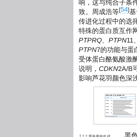
响，这与纯合子条件
54
[
]
致。周成浩等
基
传进化过程中的选
特殊的蛋白质互作
PTPRQ
、
PTPN
11
PTPN
7的功能与蛋
受体蛋白酪氨酸激
说明，
CDKN
2A/
影响芦花羽颜色深
黑色素
2.2.2 黑色素的生成