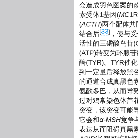
会造成羽色图案的
素受体1基因(
MC
1
(
ACTH
)两个配体共
33
[
]
结合后
，使与受
活性的三磷酸鸟苷(
(ATP)转变为环腺
酶(TYR)。TY
到一定量后释放黑
的通道合成真黑色
氨酰多巴，从而导
过对鸡常染色体芦
突变，该突变可能
它会和
α-MSH
竞争
表达从而阻碍真黑