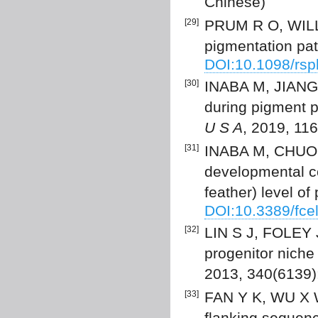
Chinese)
[29]
PRUM R O, WILLI
pigmentation pat
DOI:10.1098/rsp
[30]
INABA M, JIANG T
during pigment p
U S A
, 2019, 11
[31]
INABA M, CHUONG
developmental co
feather) level of
DOI:10.3389/fce
[32]
LIN S J, FOLEY J
progenitor niche
2013, 340(6139)
[33]
FAN Y K, WU X W,
flanking sequen