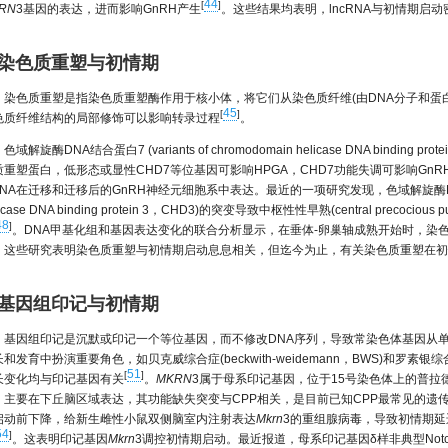
44
[
]
RN
3基因的表达，进而影响GnRH产生
。这些结果均表明，lncRNA与初情期启
。
 染色质重塑与初情期
染色质重塑是指染色质重塑酶作用于核小体，将它们从染色质纤维(由DNA分子和蛋
45
[
]
色质纤维结构的局部修饰可以影响转录过程
。
色域解旋酶DNA结合蛋白7 (variants of chromodomain helicase DNA bindi
质重塑蛋白，低形态或显性CHD7等位基因可影响HPGA，CHD7功能失调可影响GnR
NA在迁移和迁移后的GnRH神经元细胞系中表达。最近的一项研究发现，色域解旋酶DNA结合蛋白3(
licase DNA binding protein 3，CHD3)的突变导致中枢性性早熟(central precoc
48
]
。DNA甲基化组和基因表达变化的联合分析显示，在垂体-卵巢轴成熟开始时，染
，这些研究表明染色质重塑与初情期启动息息相关，但迄今为止，有关染色质重塑在初
。
 基因组印记与初情期
基因组印记是沉默或印记一个等位基因，而不修改DNA序列，导致常染色体基因从
和发育中扮演重要角色，如贝克威综合症(beckwith-weidemann，BWS)和罗素银综合征(rus
51
[
]
长变化均与印记基因有关
。
MKRN
3属于母系印记基因，位于15号染色体上的普拉德-威利综合征
，主要在下丘脑区域表达，其功能缺失突变与CPP相关，是目前已知CPP最常见的遗
启动前下降，给新生雌性小鼠双侧脑室内注射表达
Mkrn
3的重组腺病毒，导致初情期延
54
]
。这表明印记基因
Mkrn
3调控初情期启动。最近报道，母系印记基因δ样非典型Notch配体1 (delta