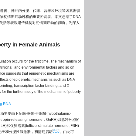
遗传、神经内分泌、代谢、营养和环境等因素密切
物初情期启动过程的重要协调者。本文总结了DNA
体失活等表观遗传机制对初情期启动的影响，为深入
berty in Female Animals
lation occurs for the first time. The mechanism of
tritional, and environmental factors and so on.
dence suggests that epigenetic mechanisms are
 effects of epigenetic mechanisms such as DNA
nting, transcription factor binding, and X
for the further study of the mechanism of puberty
ng RNA
要由下丘脑-垂体-性腺轴(hypothalamic-
pin-releasing hormone，GnRH)以脉冲分泌的
素(follicle-stimulate hormone, FSH)
4
5
[
-
]
配子和分泌性腺激素，初情期启动
。由此可