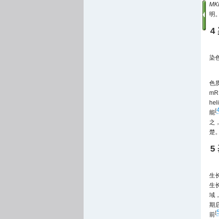
MK
明
4
染
色
mR
he
[
能
之
楚
5
生长
生
域
期
[
前