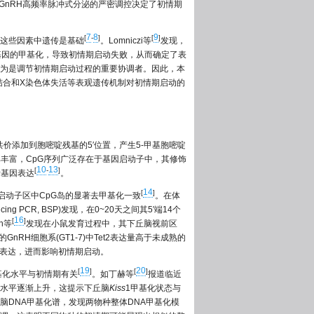
GnRH高频率脉冲式分泌的严密调控决定了初情期
7
8
9
[
-
]
[
]
这些因素中遗传是基础
。Lomniczi等
发现，
鼠体内相关基因的甲基化，导致初情期启动失败，从而确定了表
为是调节初情期启动过程的重要协调者。因此，本
结合和X染色体失活等表观遗传机制对初情期启动的
-CH3)共价添加到胞嘧啶残基的5′位置，产生5-甲基胞嘧啶
G)中尤其丰富，CpG序列广泛存在于基因启动子中，其修饰
10
13
[
-
]
断基因表达
。
14
[
]
′启动子区中CpG岛的显著去甲基化一致
。在体
ncing PCR, BSP)发现，在0~20天之间其5′端14个
16
[
]
an等
发现在小鼠发育过程中，其下丘脑视前区
的GnRH细胞系(GT1-7)中Tet2表达量高于未成熟的
表达，进而影响初情期启动。
19
20
[
]
[
]
基化水平与初情期有关
。如丁赫等
报道临近
录水平逐渐上升，这提示下丘脑
Kiss
1甲基化状态与
脑DNA甲基化谱，发现两物种整体DNA甲基化模