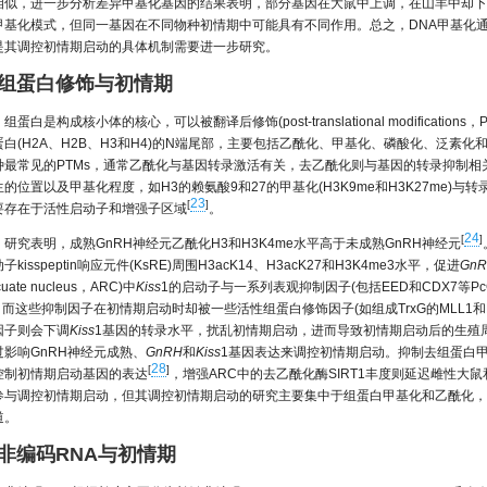
相似，进一步分析差异甲基化基因的结果表明，部分基因在大鼠中上调，在山羊中却下
甲基化模式，但同一基因在不同物种初情期中可能具有不同作用。总之，DNA甲基化
是其调控初情期启动的具体机制需要进一步研究。
 组蛋白修饰与初情期
组蛋白是构成核小体的核心，可以被翻译后修饰(post-translational modificatio
蛋白(H2A、H2B、H3和H4)的N端尾部，主要包括乙酰化、甲基化、磷酸化、泛素
种最常见的PTMs，通常乙酰化与基因转录激活有关，去乙酰化则与基因的转录抑制
的位置以及甲基化程度，如H3的赖氨酸9和27的甲基化(H3K9me和H3K27me)与转录
23
[
]
要存在于活性启动子和增强子区域
。
24
[
]
研究表明，成熟GnRH神经元乙酰化H3和H3K4me水平高于未成熟GnRH神经元
子kisspeptin响应元件(KsRE)周围H3acK14、H3acK27和H3K4me3水平，促进
Gn
cuate nucleus，ARC)中
Kiss
1的启动子与一系列表观抑制因子(包括EED和CDX7等Pc
，而这些抑制因子在初情期启动时却被一些活性组蛋白修饰因子(如组成TrxG的MLL1和M
因子则会下调
Kiss
1基因的转录水平，扰乱初情期启动，进而导致初情期启动后的生殖
过影响GnRH神经元成熟、
GnRH
和
Kiss
1基因表达来调控初情期启动。抑制去组蛋白
28
[
]
控制初情期启动基因的表达
，增强ARC中的去乙酰化酶SIRT1丰度则延迟雌性大
参与调控初情期启动，但其调控初情期启动的研究主要集中于组蛋白甲基化和乙酰化，
道。
 非编码RNA与初情期