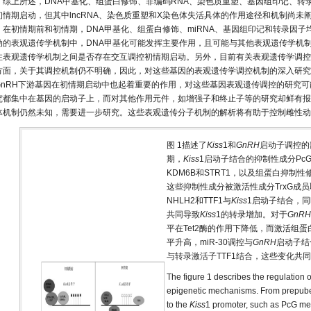
综上所述，DNA甲基化、组蛋白修饰、非编码RNA、染色质重塑、基因组印记、转
初情期启动，但其中lncRNA、染色质重塑和X染色体失活具体的作用途径和机制尚未阐明
，在初情期前和初情期，DNA甲基化、组蛋白修饰、miRNA、基因组印记和转录因子
动的表观遗传学机制中，DNA甲基化可能发挥主要作用，且可能与其他表观遗传学机
注表观遗传学机制之间是否存在交互调控初情期启动。另外，目前有关表观遗传学调控
方面，关于其调控机制仍不明确，因此，对这些基因的表观遗传学调控机制的深入研究
GnRH下游基因在初情期启动中也起着重要的作用，对这些基因表观遗传调控的研究
究都集中在基因的启动子上，而对其他作用元件，如增强子和终止子等的研究却鲜有报
体机制仍然未知，需要进一步研究。这些表观遗传分子机制的解析将有助于控制雌性动
图 1描述了
Kiss
1和
GnRH
启动子调控的
期，
Kiss
1启动子结合的抑制性成分PcG
KDM6B和STRT1，以及组蛋白抑制性
这些抑制性成分被激活性成分TrxG成员
NHLH2和TTF1与
Kiss
1启动子结合，同
共同导致
Kiss
1的转录增加。对于
GnRH
平在Tet2酶的作用下降低，而激活组蛋白标
平升高，miR-30调控与
GnRH
启动子结
与转录激活子TTF1结合，这些变化共
The figure 1 describes the regulation 
epigenetic mechanisms. From prepuber
to the
Kiss
1 promoter, such as PcG 