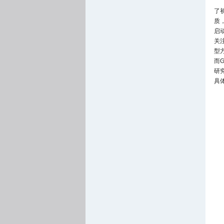
了
质
启
关
型
而
研
具