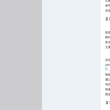
式
体
但
2
组
两
发生
主
启动
(ar
6
]
饰
通
等
饰
报
3