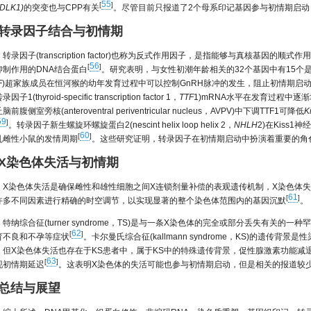
55
[
]
DLK1)
的突变也与CPP有关
。尽管目前只报道了2个母系印记基因参与初情期启
 转录因子结合与初情期
转录因子(transcription factor)也称为反式作用因子，是指能够与真核基因
56
[
]
抑制作用的DNA结合蛋白
。研究表明，与女性初潮年龄相关的32个基因中有15个
NF)超家族成员在恒河猴的幼年发育过程中可以控制GnRH脉冲的发生，阻止初情期启
因子1(thyroid-specific transcription factor 1，
TTF
1)mRNA水平在发育过程中逐
脑前腹侧室旁核(anteroventral periventricular nucleus，AVPV)中下调TTF1可降低
K
59
]
。转录因子新生螺旋环螺旋蛋白2(nescint helix loop helix 2，
NHLH
2)在Kiss1
60
[
]
乱雌性小鼠的发情周期
。这些研究证明，转录因子在初情期启动中扮演着重要的角
 X染色体失活与初情期
X染色体失活是确保雌性和雄性细胞之间X连锁剂量补偿的表观遗传机制，X染色体
61
[
]
许多不同因素进行精确的时空调节，以实现显著的整个染色体范围内的基因沉默
。
特纳综合征(turner syndrome，TS)是与一条X染色体的完全或部分丢失有关
62
[
]
育不良和不孕等症状
。卡尔曼氏综合征(kallmann syndrome，KS)的遗传
，但X染色体失活也存在于KS患者中，属于KS中的特殊遗传背景，促性腺激素功能减
63
[
]
现初情期延迟
。这表明X染色体的失活可能也参与初情期启动，但是相关的报道较
 总结与展望