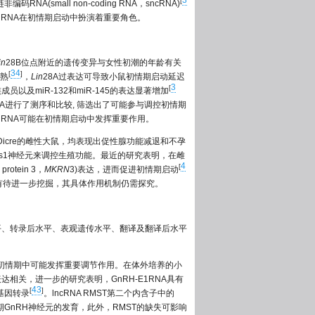
3
[
码RNA(small non-coding RNA，sncRNA)
miRNA在初情期启动中扮演着重要角色。
in
28B位点附近的遗传变异与女性初潮的年龄有关
34
[
]
成熟
，
Lin
28A过表达可导致小鼠初情期启动延迟
3
[
族成员以及miR-132和miR-145的表达显著增加
NA进行了测序和比较, 筛选出了可能参与调控初情期
miRNA可能在初情期启动中发挥重要作用。
乏Dicre的雌性大鼠，均表现出促性腺功能减退和不孕
Kiss1神经元来调控生殖功能。最近的研究表明，在雌
4
[
otein 3，
MKRN
3)表达，进而促进初情期启动
类有待进一步挖掘，其具体作用机制仍需探究。
水平、转录后水平、表观遗传水平、翻译及翻译后水平
山羊初情期中可能发挥重要调节作用。在体外培养的小
达相关，进一步的研究表明，GnRH-E1RNA具有
43
[
]
基因转录
。lncRNA RMST第二个内含子中的
早期GnRH神经元的发育，此外，RMST的缺失可影响