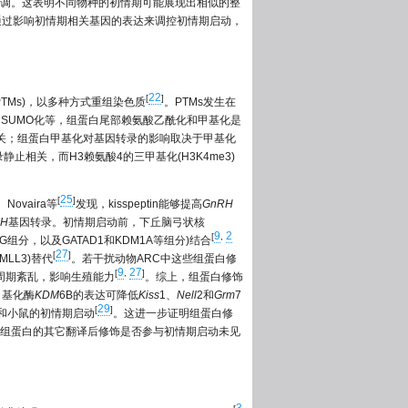
调。这表明不同物种的初情期可能展现出相似的整
通过影响初情期相关基因的表达来调控初情期启动，
22
[
]
ns，PTMs)，以多种方式重组染色质
。PTMs发生在
化和SUMO化等，组蛋白尾部赖氨酸乙酰化和甲基化是
相关；组蛋白甲基化对基因转录的影响取决于甲基化
静止相关，而H3赖氨酸4的三甲基化(H3K4me3)
25
[
]
。Novaira等
发现，kisspeptin能够提高
GnRH
RH
基因转录。初情期启动前，下丘脑弓状核
9
2
[
,
G组分，以及GATAD1和KDM1A等组分)结合
27
[
]
LL3)替代
。若干扰动物ARC中这些组蛋白修
9
27
[
,
]
周期紊乱，影响生殖能力
。综上，组蛋白修饰
甲基化酶
KDM
6B的表达可降低
Kiss
1、
Nell
2和
Grm
7
29
[
]
鼠和小鼠的初情期启动
。这进一步证明组蛋白修
组蛋白的其它翻译后修饰是否参与初情期启动未见