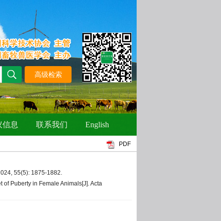
PDF
5(5): 1875-1882.
of Puberty in Female Animals[J]. Acta