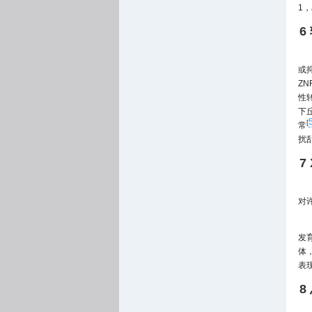
1，
6
或
Z
性转录
下丘
[
常
扰
7
对
发
体
表
8