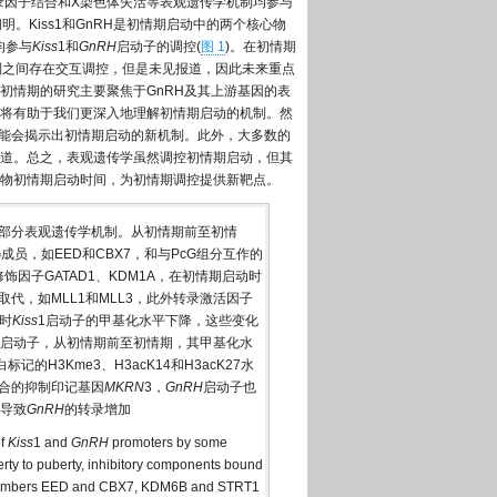
录因子结合和X染色体失活等表观遗传学机制均参与
。Kiss1和GnRH是初情期启动中的两个核心物
均参与
Kiss
1和
GnRH
启动子的调控(
图 1
)。在初情期
制之间存在交互调控，但是未见报道，因此未来重点
初情期的研究主要聚焦于GnRH及其上游基因的表
将有助于我们更深入地理解初情期启动的机制。然
可能会揭示出初情期启动的新机制。此外，大多数的
道。总之，表观遗传学虽然调控初情期启动，但其
物初情期启动时间，为初情期调控提供新靶点。
部分表观遗传学机制。从初情期前至初情
成员，如EED和CBX7，和与PcG组分互作的
修饰因子GATAD1、KDM1A，在初情期启动时
取代，如MLL1和MLL3，此外转录激活因子
时
Kiss
1启动子的甲基化水平下降，这些变化
启动子，从初情期前至初情期，其甲基化水
记的H3Kme3、H3acK14和H3acK27水
合的抑制印记基因
MKRN
3，
GnRH
启动子也
同导致
GnRH
的转录增加
of
Kiss
1 and
GnRH
promoters by some
ty to puberty, inhibitory components bound
members EED and CBX7, KDM6B and STRT1