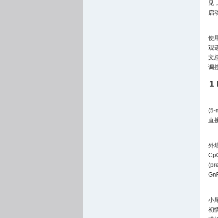
见
启
使用
观
文
调
1
(5
直
外
C
(p
G
小
初