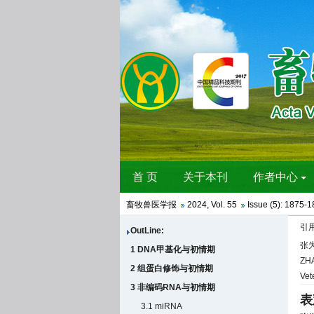
畜牧兽医学报
2024
,
Vol. 55
Issue (5)
: 1875-1
引
OutLine:
张为
1 DNA甲基化与初情期
ZHA
2 组蛋白修饰与初情期
Vet
3 非编码RNA与初情期
表
3.1 miRNA