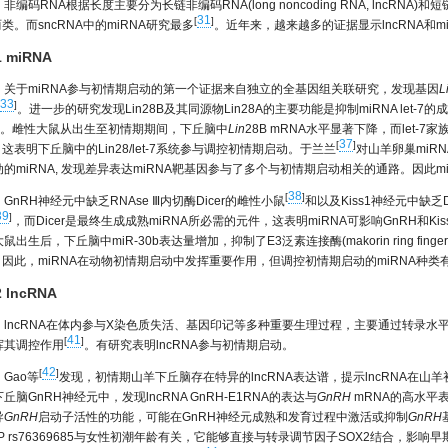
非编码RNA根据长度主要分为长链非编码RNA(long noncoding RNA, lncRNA)和短链非编
31
[
]
类。而sncRNA中的miRNA研究最多
。近年来，越来越多的证据显示lncRNA和
1 miRNA
关于miRNA参与初情期启动的第一个证据来自独立的全基因组关联研究，发现基因
L
33
]
。进一步的研究发现Lin28B及其同源物Lin28A的主要功能是抑制miRNA let-7的
。雌性大鼠从出生至初情期期间，下丘脑中
Lin
28B mRNA水平显著下降，而let-7家
37
[
]
这表明下丘脑中的Lin28/let-7系统参与调控初情期启动。于兰兰
对山羊卵巢miR
动的miRNA, 发现差异表达miRNA靶基因参与了多个与初情期启动相关的通路。因此
38
[
]
GnRH神经元中缺乏RNAse Ⅲ内切酶Dicer的雌性小鼠
和以及Kiss1神经元中缺
39
]
，而Dicer是最终生成成熟miRNA所必需的元件，这表明miRNA可影响GnRH和
鼠出生后，下丘脑中miR-30b表达量增加，抑制了E3泛素连接酶(makorin ring finger pr
。因此，miRNA在动物初情期启动中发挥重要作用，但调控初情期启动的miRNA种
2 lncRNA
lncRNA在体内参与X染色质失活、基因印记等多种重要生理过程，主要通过转录
41
[
]
挥其调控作用
。有研究表明lncRNA参与初情期启动。
42
[
]
Gao等
发现，初情期山羊下丘脑存在特异的lncRNA表达谱，提示lncRNA在
丘脑GnRH神经元中，发现lncRNA GnRH-E1RNA的表达与
GnRH
mRNA的高水平表
导
GnRH
启动子活性的功能，可能在GnRH神经元成熟和发育过程中激活或抑制
GnRH
NP rs76369685与女性初潮年龄有关，它能够直接与转录调节因子SOX2结合，影响