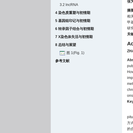
张
3.2 lncRNA
摘
4 染色质重塑与初情期
相
5 基因组印记与初情期
甲
研
6 转录因子结合与初情期
关
7 X染色体失活与初情期
Ad
8 总结与展望
ZH
图 1(Fig. 1)
Abs
参考文献
pub
How
imp
met
chr
ons
Ke
pi
方式
的