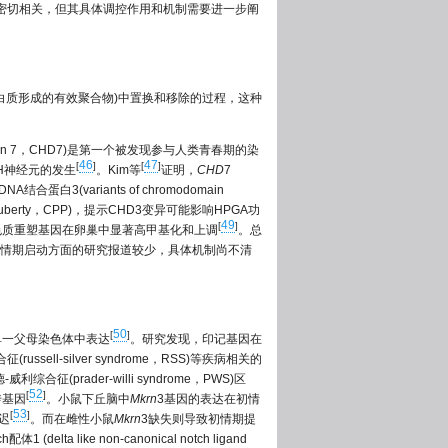
动密切相关，但其具体调控作用和机制需要进一步阐
白质形成的有效聚合物)中置换和移除的过程，这种
ng protein 7，CHD7)是第一个被发现参与人类青春期的染
46
47
[
]
[
]
H神经元的发生
。Kim等
证明，
CHD
7
variants of chromodomain
ious puberty，CPP)，提示CHD3变异可能影响HPGA功
49
[
]
色质重塑基因在卵巢中显著高甲基化和上调
。总
情期启动方面的研究报道较少，具体机制尚不清
50
[
]
单一父母染色体中表达
。研究发现，印记基因在
sell-silver syndrome，RSS)等疾病相关的
(prader-willi syndrome，PWS)区
52
[
]
传基因
。小鼠下丘脑中
Mkrn
3基因的表达在初情
53
[
]
迟
。而在雌性小鼠
Mkrn
3缺失则导致初情期提
 like non-canonical notch ligand