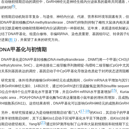
，在动物初情期启动的调控中，GnRH神经元是神经生殖内分泌体系的最终共同通路，
6
[
]
动的时间
。
初情期启动机制非常复杂，与遗传、神经内分泌、代谢、营养和环境等因素有关，但
DNA甲基转移酶(DNA methyltransferase，DNMT)抑制剂抑制了雌性大
遗传沉默是雌性动物初情期神经内分泌调控的一种新机制。近年来，表观遗传机制被认
总结了DNA甲基化、组蛋白修饰、非编码RNA、染色质重塑、基因组印记、转录因子
控进展(
图 1
)，并展望了未来的研究方向。
 DNA甲基化与初情期
DNA甲基化是DNA甲基转移酶(DNA methyltransferase，DNMT)将一个甲基(
-methylcytosine, 5mC)，这种连接在二核苷酸序列胞嘧啶-鸟嘌呤二核苷酸(Cp
接关系到基因表达的调控，基因启动子中CpG甲基化导致染色质处于封闭状态进而阻
研究发现，体外培养的猕猴GnRH神经元在成熟期间，
GnRH
mRNA水平增加与其5
培养GnRH神经元第0、14和20天，通过对
GnRH
进行亚硫酸氢盐测序(bisulfite seque
15
[
]
pG位点中有8个位点甲基化水平显著下降，并且
GnRH
mRNA水平显著增加
。Kuri
reoptic area，POA)中DNA去甲基化酶Tet2表达量随着小鼠年龄的增长而增加，且成熟
nRH细胞系(GN11)。这些结果表明，DNA甲基化可以影响GnRH神经元的成熟和
GnRH
17
18
[
-
]
另外，有研究报道被认为是动物初情期启动“看门人”
的
Kiss
1，其启动子的甲
尾寒羊初情期启动时，其下丘脑
Kiss
1启动子区域甲基化水平呈下降趋势，但
Kiss
1转
21
[
]
情期启动密切相关。Yang等
通过BSP测序绘制了山羊和大鼠初情期前和初情期下丘