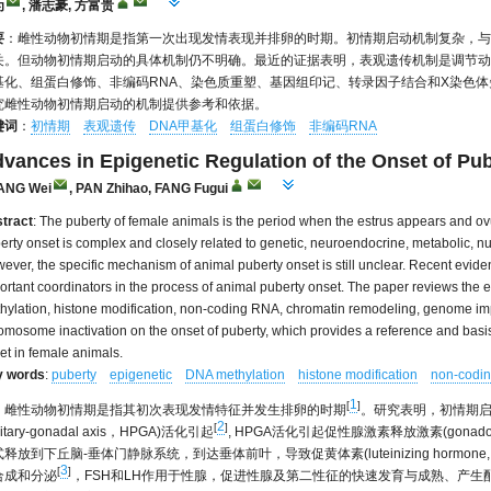
为
, 潘志豪, 方富贵
要
：雌性动物初情期是指第一次出现发情表现并排卵的时期。初情期启动机制复杂，与
关。但动物初情期启动的具体机制仍不明确。最近的证据表明，表观遗传机制是调节动
基化、组蛋白修饰、非编码RNA、染色质重塑、基因组印记、转录因子结合和X染色
究雌性动物初情期启动的机制提供参考和依据。
键词
：
初情期
表观遗传
DNA甲基化
组蛋白修饰
非编码RNA
vances in Epigenetic Regulation of the Onset of Pu
ANG Wei
, PAN Zhihao, FANG Fugui
tract
: The puberty of female animals is the period when the estrus appears and ovu
erty onset is complex and closely related to genetic, neuroendocrine, metabolic, nu
ever, the specific mechanism of animal puberty onset is still unclear. Recent evi
ortant coordinators in the process of animal puberty onset. The paper reviews the
hylation, histone modification, non-coding RNA, chromatin remodeling, genome impri
omosome inactivation on the onset of puberty, which provides a reference and basis 
et in female animals.
y words
:
puberty
epigenetic
DNA methylation
histone modification
non-codi
1
[
]
雌性动物初情期是指其初次表现发情特征并发生排卵的时期
。研究表明，初情期启动主
2
[
]
tuitary-gonadal axis，HPGA)活化引起
, HPGA活化引起促性腺激素释放激素(gonadotro
释放到下丘脑-垂体门静脉系统，到达垂体前叶，导致促黄体素(luteinizing hormone, LH)和促卵泡
3
[
]
合成和分泌
，FSH和LH作用于性腺，促进性腺及第二性征的快速发育与成熟、产生