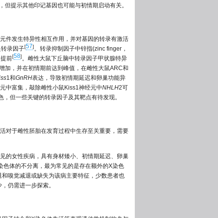
动，但提示其他印记基因也可能与初情期启动有关。
的顺式作用元件发生特异性相互作用，并对基因的转录有激活
57
[
]
是转录因子
。转录抑制因子中锌指(zinc finger，
58
[
]
动提前
。雌性大鼠下丘脑中转录因子甲状腺特异
渐增加，并在初情期前达到峰值，在雌性大鼠ARC和
iss
1和
GnRH
表达，导致初情期延迟和卵巢功能异
神经元中富集，敲除雌性小鼠Kiss1神经元中
NHLH
2可
色，但一些关键的转录因子及其靶点有待发现。
失活对于雌性胚胎在发育过程中生存至关重要，需要
的一种罕见的女性疾病，具有身材矮小、初情期延迟、卵巢
背景是性染色体的不分离，最为常见的是存在额外的X染色
退和嗅觉减退或缺失为该病主要特征，少数患者也
少，仍需进一步探索。