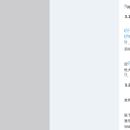
0
]
两
3.
32
[
-
35
[
]
6
]
，
启
[
症
性大
0
]
3.
发
鼠下
诱
S