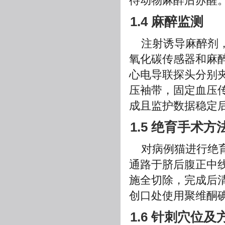
待动物麻醉后苏醒
1.4 麻醉监测
注射诱导麻醉剂
氧化碳传感器和麻
心电导联探头分别
压袖带，固定血压传
成且监护数据稳定后
1.5 绝育手术方
对病例猫进行绝育
通路于脐后腹正中线
施全切除，完成后
创口处使用聚维酮
1.6 针刺穴位及