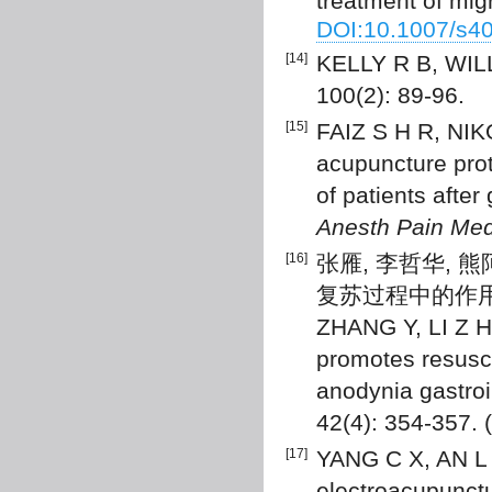
treatment of mi
DOI:10.1007/s4
[14]
KELLY R B, WILLI
100(2): 89-96.
[15]
FAIZ S H R, NIK
acupuncture prot
of patients after
Anesth Pain Me
[16]
张雁, 李哲华,
复苏过程中的作用[J].
ZHANG Y, LI Z H,
promotes resusci
anodynia gastroi
42(4): 354-357. 
[17]
YANG C X, AN L X
electroacupunctu