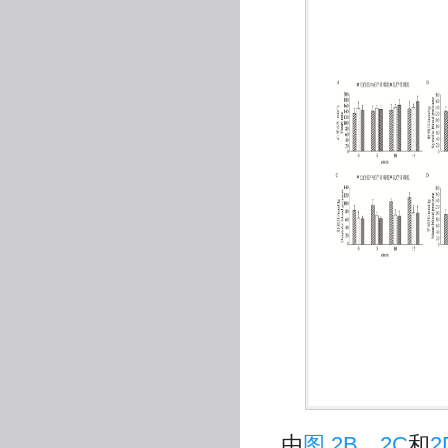
由
图 2B
、
2C
和
2