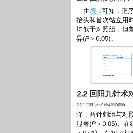
由
表 2
可知，正
抬头和首次站立用时
均低于对照组，但差
异(
P
＞0.05)。
2.2 回阳九针
2.2.1 回阳九针术对体温的影响
降，两针刺组与对照
显著(
P
＞0.05)。
＜0.01)，在10 mi