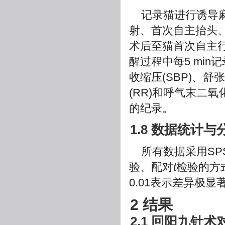
记录猫进行诱导麻
射、首次自主抬头
术后至猫首次自主行
醒过程中每5 min
收缩压(SBP)、舒张
(RR)和呼气末二氧
的纪录。
1.8 数据统计与
所有数据采用SPS
验、配对
t
检验的方
0.01表示差异极显
2 结果
2.1 回阳九针