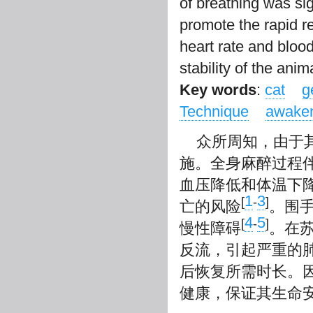
of breathing was sig
promote the rapid re
heart rate and bloo
stability of the ani
Key words
:
cat
g
Technique
awaken
众所周知，由于
施。全身麻醉过程
血压降低和体温下
1
3
[
-
]
亡的风险
。围
4
5
[
-
]
慢性障碍
。在
反流，引起严重的
后恢复所需时长。
健康，保证其生命