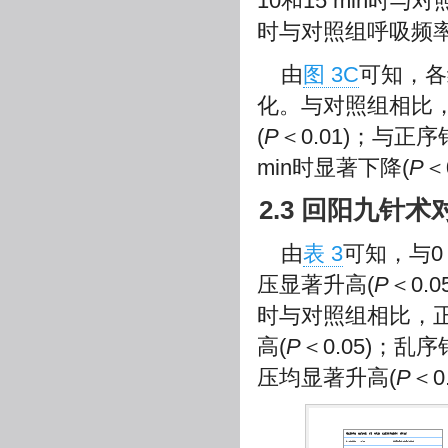
10和15 min时
时与对照组呼吸频率
由
图 3C
可知，各
化。与对照组相比，
(
P
＜0.01)；与
min时显著下降(
P
＜
2.3 回阳九针
由
表 3
可知，与0
压显著升高(
P
＜0.
时与对照组相比，
高(
P
＜0.05)；
压均显著升高(
P
＜0