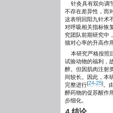
针灸具有双向调节
不存在差异性，而
这表明回阳九针术
对呼吸相关指标恢
究团队前期研究中
猫对心率的升高作
本研究严格按照
试验动物的福利，故
醉。但因肌肉注射
间较长。因此，本
24
25
[
-
]
完整进行
。
醉药物的促苏醒作
步细化。
4 结论