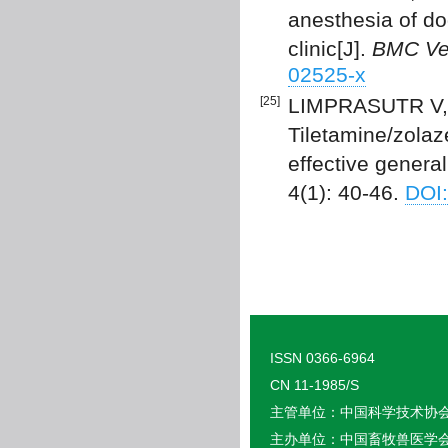
anesthesia of dog
clinic[J].
BMC Ve
02525-x
[25]
LIMPRASUTR V, 
Tiletamine/zola
effective general
4(1): 40-46.
DOI