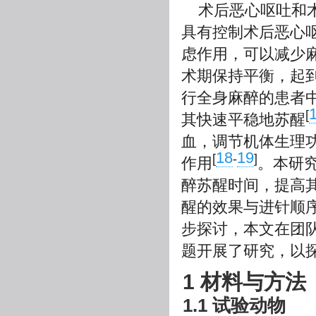
术后恶心呕吐和
具有控制术后恶心
虑作用，可以减少
术期保持平衡，起
行全身麻醉的患者
[
其快速平稳地苏醒
血，调节机体生理
18
19
[
-
]
作用
。本研
醉苏醒时间，提高
醒的效果与进针顺
步探讨，本文在团
题开展了研究，以
1 材料与方法
1.1 试验动物