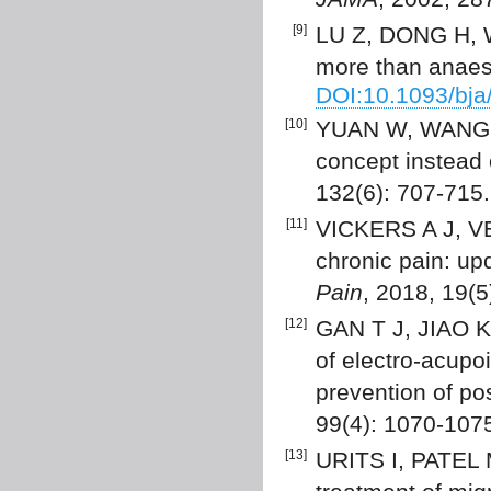
[9]
LU Z, DONG H, W
more than anaes
DOI:10.1093/bja
[10]
YUAN W, WANG Q.
concept instead 
132(6): 707-715
[11]
VICKERS A J, VE
chronic pain: upd
Pain
, 2018, 19(
[12]
GAN T J, JIAO K
of electro-acupo
prevention of po
99(4): 1070-107
[13]
URITS I, PATEL M