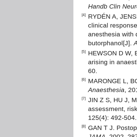
Handb Clin Neur
[4]
RYDÉN A, JENSE
clinical response
anesthesia with
butorphanol[J].
A
[5]
HEWSON D W, BE
arising in anaest
60.
[6]
MARONGE L, BOGO
Anaesthesia
, 20
[7]
JIN Z S, HU J, M
assessment, ris
125(4): 492-504
[8]
GAN T J. Postope
JAMA
, 2002, 28