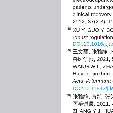
patients undergo
clinical recovery
2012, 37(2-3): 1
[18]
XU Y, GUO Y, SON
robust regulation
DOI:10.1016/j.j
[19]
王文丽, 张雅静,
兽医学报, 2021, 52
WANG W L, ZHANG 
Huiyangjiuzhen a
Acta Veterinaria
DOI:10.11843/j.
[20]
张雅静, 黃凯, 
医学进展, 2021, 42
ZHANG Y J, HUAN