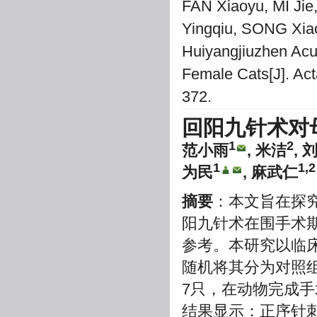
FAN Xiaoyu, MI Jie
Yingqiu, SONG Xia
Huiyangjiuzhen Acu
Female Cats[J]. Act
372.
回阳九针术对
1
2
范小雨
, 米洁
, 
1
1,2
为民
, 麻武仁
摘要
：本文旨在探
阳九针术在围手术
参考。本研究以临
随机将其分为对照
7只，在动物完成
结果显示：正序针