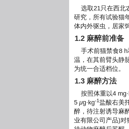
选取21只在西
研究，所有试验猫年龄
体内外驱虫，居家
1.2 麻醉前准备
手术前猫禁食8 
温，在其前臂头静
为统一合适档位。
1.3 麻醉方法
按照体重以4 mg·
-1
5
μ
g·kg
盐酸右美
醉，待注射诱导麻醉剂
业有限公司产品)