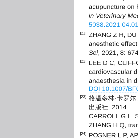
acupuncture on 
in Veterinary Me
5038.2021.04.0
[21]
ZHANG Z H, DU X 
anesthetic effec
Sci
, 2021, 8: 67
[22]
LEE D C, CLIFFO
cardiovascular 
anaesthesia in d
DOI:10.1007/BF
[23]
格温多林·卡罗尔. 
出版社, 2014.
CARROLL G L. Sm
ZHANG H Q, trans
[24]
POSNER L P, APP