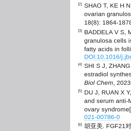
[2]
SHAO T, KE H N, 
ovarian granulos
18(8): 1864-187
[3]
BADDELA V S, MI
granulosa cells i
fatty acids in foll
DOI:10.1016/j.j
[4]
SHI S J, ZHANG 
estradiol synthe
Biol Chem
, 202
[5]
DU J, RUAN X Y, J
and serum anti-M
ovary syndrome[
021-00786-0
[6]
胡亚美. FGF2