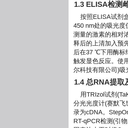
1.3 ELISA检
按照ELISA试剂
450 nm处的吸光度
测量的激素的相对浓度
释后的上清加入预
后在37 ℃下用酶
触发显色反应。使用Mu
尔科技有限公司)吸
1.4 总RNA提
用TRIzol试剂(T
分光光度计(赛默飞世
录为cDNA。StepOne
RT-qPCR检测(引