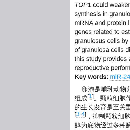
TOP
1 could weaken
synthesis in granulo
mRNA and protein le
genes related to est
granulosus cells by
of granulosa cells di
this study provides
reproductive perfo
Key words
:
miR-24
卵泡是哺乳动物卵
1
[
]
组成
。颗粒细胞
的生长发育是至关
3
4
[
-
]
，抑制颗粒细
醇为底物经过多种