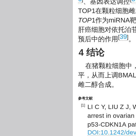
、基因表达调控
TOP1在颗粒细胞
TOP
1作为miRNA
肝癌细胞对依托泊
39
[
]
预后中的作用
。
4 结论
在猪颗粒细胞中，m
平，从而上调BMA
雌二醇合成。
参考文献
[1]
LI C Y, LIU Z J
arrest in ovaria
p53-CDKN1A pat
DOI:10.1242/de