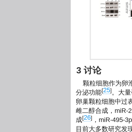
3 讨论
颗粒细胞作为卵
25
[
]
分泌功能
。大量
卵巢颗粒细胞中过表达
雌二醇合成，miR-
26
[
]
成
，miR-49
目前大多数研究发现