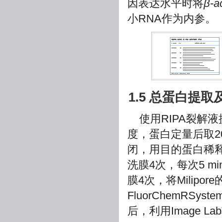
因表达水平时将
β
-
a
小RNA作为内参。
1.5 总蛋白提取及W
使用RIPA裂解液
度，蛋白定量后取2
闭，用目的蛋白稀释
洗膜4次，每次5 m
膜4次，将Milip
FluorChemRSy
后，利用Image 