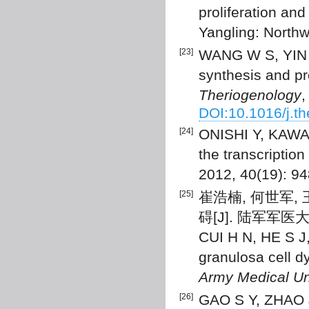
proliferation and
Yangling: Northw
[23]
WANG W S, YIN L
synthesis and pr
Theriogenology
,
DOI:10.1016/j.t
[24]
ONISHI Y, KAWAN
the transcription
2012, 40(19): 9
[25]
崔浩楠, 何世军,
碍[J]. 陆军军医大学学
CUI H N, HE S J,
granulosa cell d
Army Medical Un
[26]
GAO S Y, ZHAO J