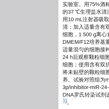
实验室。用75%酒
的37 ℃生理盐水
用10 mL注射器吸取
清；加入适量含有双
细胞，1 500 g离
DMEM/F12培
适量混匀的细胞接种
24 h后观察颗粒
细胞；使用含有双抗
将未贴壁的颗粒细
养。试验对照组为mimics
3p/inhibitor-miR
DNA罗氏转染试剂
1
]
。