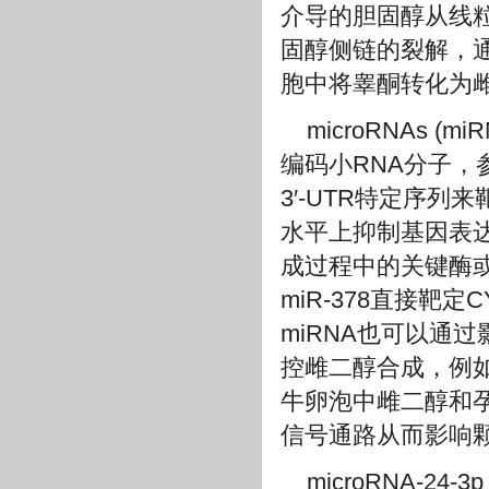
介导的胆固醇从线粒
固醇侧链的裂解，通
胞中将睾酮转化为
microRNAs
编码小RNA分子，
3′-UTR特定序
水平上抑制基因表
成过程中的关键酶
miR-378直接靶
miRNA也可以通
控雌二醇合成，例如，
牛卵泡中雌二醇和
信号通路从而影响
microRNA-2