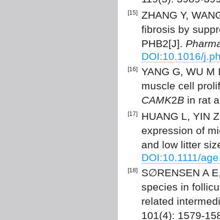
[15]
ZHANG Y, WANG Z
fibrosis by supp
PHB2[J].
Pharma
DOI:10.1016/j.p
[16]
YANG G, WU M L, 
muscle cell prol
CAMK
2
B
in rat a
[17]
HUANG L, YIN Z J,
expression of mi
and low litter siz
DOI:10.1111/age
[18]
S∅RENSEN A E, 
species in follic
related intermed
101(4): 1579-15