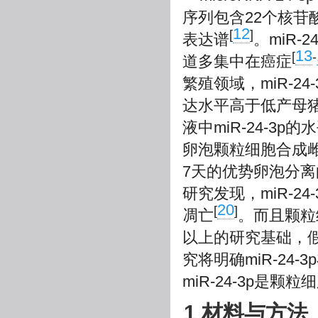
序列包含22个核
12
[
]
表达谱
。miR
13
[
-
道多集中在癌症
繁殖领域，miR-24-
达水平高于低产母猪(<
液中miR-24-3p
卵泡颗粒细胞合成
7天的优势卵泡分离的
研究发现，miR-2
20
[
]
凋亡
。而且颗粒
以上的研究基础，假
究将明确miR-2
miR-24-3p是
1 材料与方法