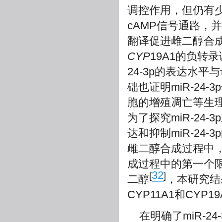
调控作用，但仍有少部
cAMP信号通路，并
翻译促进雌二醇合
CYP
19A1的负转
24-3p的表达水平
础也证明miR-24
胞的增殖凋亡等生
为了探究miR-2
达和抑制miR-24
雌二醇合成过程中，
成过程中的第一个
32
[
]
二醇
，本研究结
CYP11A1和CY
在明确了miR-