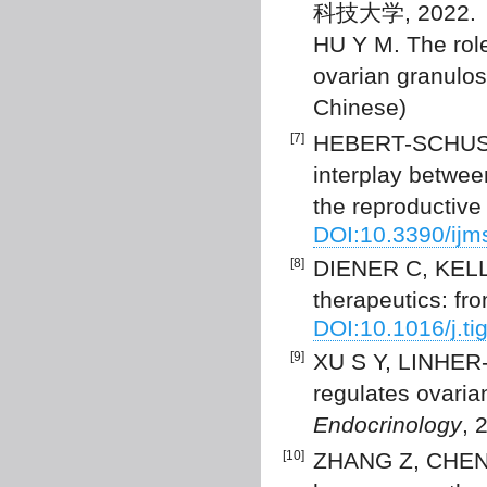
科技大学, 2022.
HU Y M. The rol
ovarian granulos
Chinese)
[7]
HEBERT-SCHUSTE
interplay betwee
the reproductive
DOI:10.3390/ij
[8]
DIENER C, KELL
therapeutics: from
DOI:10.1016/j.ti
[9]
XU S Y, LINHER-
regulates ovaria
Endocrinology
, 
[10]
ZHANG Z, CHEN C