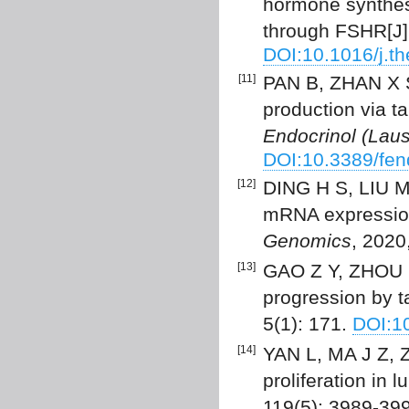
hormone synthesi
through FSHR[J
DOI:10.1016/j.t
[11]
PAN B, ZHAN X S,
production via t
Endocrinol (Lau
DOI:10.3389/fe
[12]
DING H S, LIU M,
mRNA expression 
Genomics
, 2020
[13]
GAO Z Y, ZHOU L
progression by t
5(1): 171.
DOI:1
[14]
YAN L, MA J Z, Z
proliferation in 
119(5): 3989-39