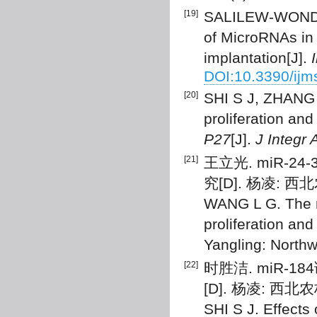
[19]
SALILEW-WONDI
of MicroRNAs in
implantation[J].
DOI:10.3390/ij
[20]
SHI S J, ZHANG 
proliferation and
P27
[J].
J Integr 
[21]
王立光. miR
究[D]. 杨凌: 西
WANG L G. The m
proliferation and
Yangling: Northw
[22]
时胜洁. miR
[D]. 杨凌: 西北
SHI S J. Effects 