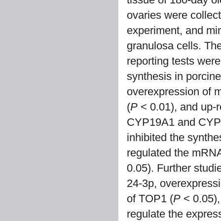
ovaries were collect
experiment, and mim
granulosa cells. Th
reporting tests were
synthesis in porcin
overexpression of m
(
P
< 0.01), and up-r
CYP19A1 and CYP
inhibited the synthes
regulated the mRNA
0.05). Further stud
24-3p, overexpressio
of TOP1 (
P
< 0.05),
regulate the expres