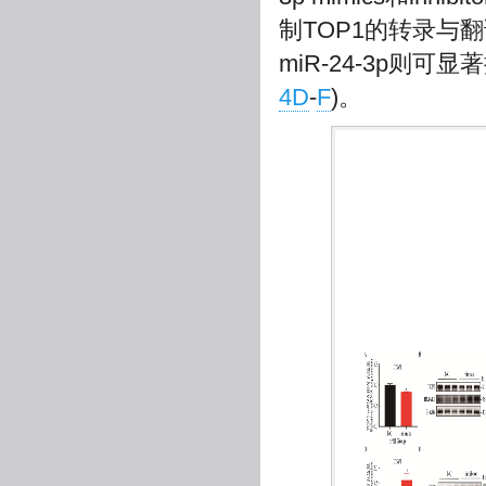
制TOP1的转录与翻
miR-24-3p则可
4D
-
F
)。