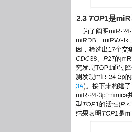
2.3
TOP
1是mi
为了阐明miR-
miRDB、miRWalk
因，筛选出17个交集基
CDC
38、
P
27的mR
究发现TOP1通过降
测发现miR-24-3
3A
)。接下来构建了
miR-24-3p mi
型
TOP
1的活性(
P
<
结果表明
TOP
1是m