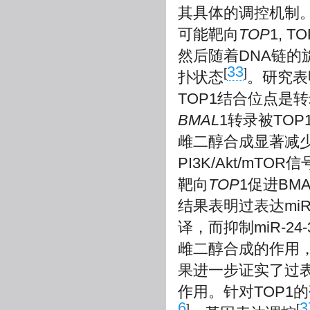
其具体的调控机制。
可能靶向
TOP
1, 
然后随着DNA链的
33
[
]
扑状态
。研究表
TOP1结合位点是
BMAL
1转录被TO
雌二醇合成显著减
PI3K/Akt/mT
靶向
TOP
1促进B
结果表明过表达miR
译，而抑制miR-24
雌二醇合成的作用，在
果进一步证实了过表达
作用。针对TOP1
6
3
]
[