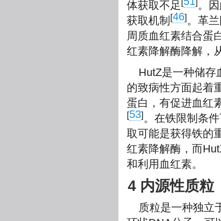
51
[
]
体获取不足
。因
46
[
]
获取机制
。革兰
周质血红素结合蛋
红素降解酶降解，
HutZ是一种储
的致病性方面起着
蛋白，有促进血红素
53
[
]
。在铁限制条件下
取可能是获得铁的重
红素降解酶，而Hu
和利用血红素。
4 内源性质粒
质粒是一种独立