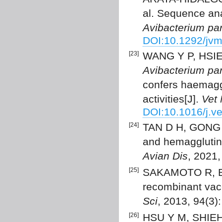
al. Sequence ana
Avibacterium pa
DOI:10.1292/jv
[23]
WANG Y P, HSIEH
Avibacterium pa
confers haemaggl
activities[J].
Vet 
DOI:10.1016/j.v
[24]
TAN D H, GONG Y
and hemagglutin
Avian Dis
, 2021,
[25]
SAKAMOTO R, BA
recombinant vacc
Sci
, 2013, 94(3)
[26]
HSU Y M, SHIEH 