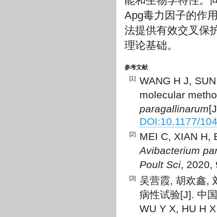
能和生物学特性。同
Apg毒力因子的作
法提供有效交叉保
理论基础。
参考文献
[1]
WANG H J, SUN H
molecular method
paragallinarum
[
DOI:10.1177/10
[2]
MEI C, XIAN H, B
Avibacterium pa
Poult Sci
, 2020,
[3]
吴营霞, 胡欢鑫
病性试验[J]. 中国兽医
WU Y X, HU H X, L