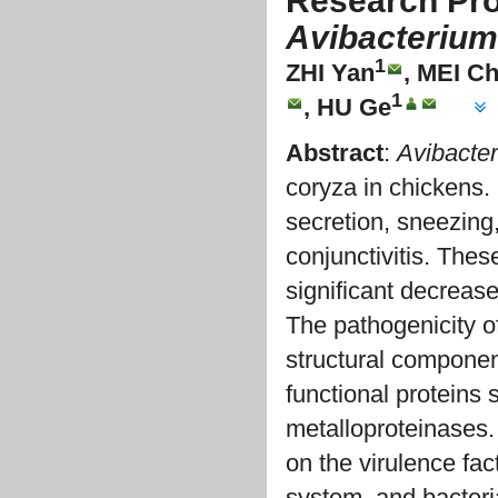
Research Pro
Avibacterium
1
ZHI Yan
, MEI C
1
, HU Ge
Abstract
:
Avibacte
coryza in chickens.
secretion, sneezing,
conjunctivitis. Thes
significant decrease
The pathogenicity of
structural componen
functional proteins
metalloproteinases.
on the virulence fac
system, and bacteria