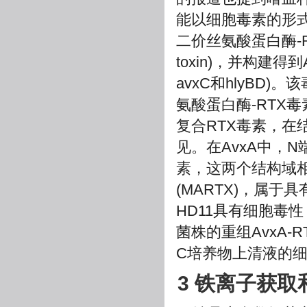
能以细胞毒素的形式出
二价丝氨酸蛋白酶-RTX孔蛋
toxin)，并构建得
avxC和hlyBD
氨酸蛋白酶-RTX毒
复合RTX毒素，在
见。在AvxA中，
素，这两个结构域相
(MARTX)，属于
HD11具有细胞毒
菌株的重组AvxA-
C培养物上清液的
3 铁离子获取