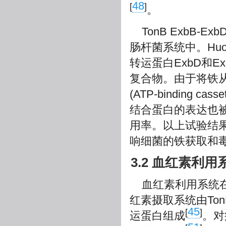
48
[
]
。
TonB ExbB
肠杆菌系统中。Hu
转运蛋白ExbD和Ex
复合物。由于将铁
(ATP-binding cas
结合蛋白的表达也
用率。以上试验结果
响细菌的铁获取和
3.2 血红素利用
血红素利用系统
红素摄取系统由To
45
[
]
运蛋白组成
。对