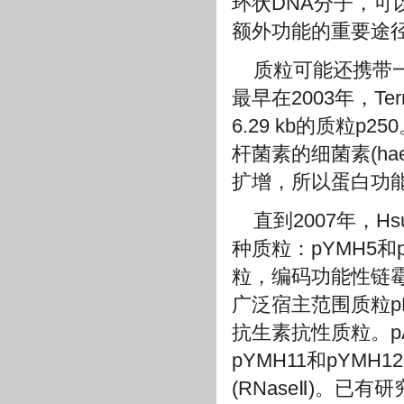
环状DNA分子，
额外功能的重要途
质粒可能还携带
最早在2003年，Ter
6.29 kb的质粒
杆菌素的细菌素(ha
扩增，所以蛋白功
直到2007年，Hs
种质粒：pYMH5和p
粒，编码功能性链
广泛宿主范围质粒p
抗生素抗性质粒。p
pYMH11和pYM
(RNaseⅡ)。已