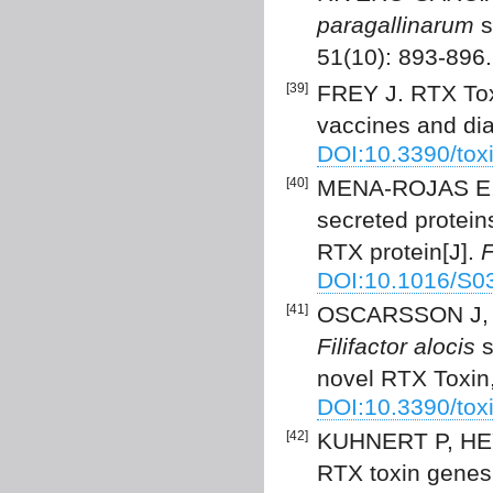
paragallinarum
s
51(10): 893-896
[39]
FREY J. RTX Toxi
vaccines and dia
DOI:10.3390/tox
[40]
MENA-ROJAS E, 
secreted protei
RTX protein[J].
F
DOI:10.1016/S0
[41]
OSCARSSON J, CL
Filifactor alocis
s
novel RTX Toxin,
DOI:10.3390/to
[42]
KUHNERT P, HEY
RTX toxin genes 