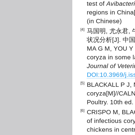
test of
Avibacter
regions in China
(in Chinese)
[4]
马国明, 尤永君,
状况分析[J]. 中国兽医
MA G M, YOU Y J,
coryza in some l
Journal of Veter
DOI:10.3969/j.i
[5]
BLACKALL P J,
coryza[M]//CALN
Poultry. 10th ed
[6]
CRISPO M, BLACK
of infectious cor
chickens in centr