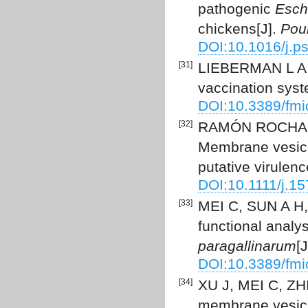
pathogenic
Esche
chickens[J].
Poul
DOI:10.1016/j.p
[31]
LIEBERMAN L A. 
vaccination syst
DOI:10.3389/fm
[32]
RAMÓN ROCHA M
Membrane vesic
putative virulenc
DOI:10.1111/j.1
[33]
MEI C, SUN A H,
functional analy
paragallinarum
[
DOI:10.3389/fm
[34]
XU J, MEI C, ZHI
membrane vesicle