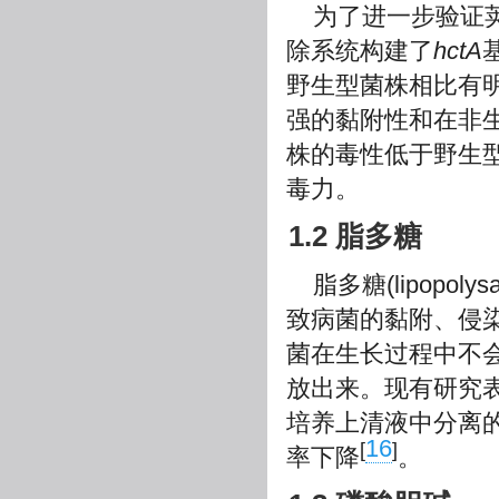
为了进一步验证荚
除系统构建了
hctA
野生型菌株相比有明
强的黏附性和在非
株的毒性低于野生
毒力。
1.2 脂多糖
脂多糖(lipopo
致病菌的黏附、侵染
菌在生长过程中不
放出来。现有研究表
培养上清液中分离
16
[
]
率下降
。