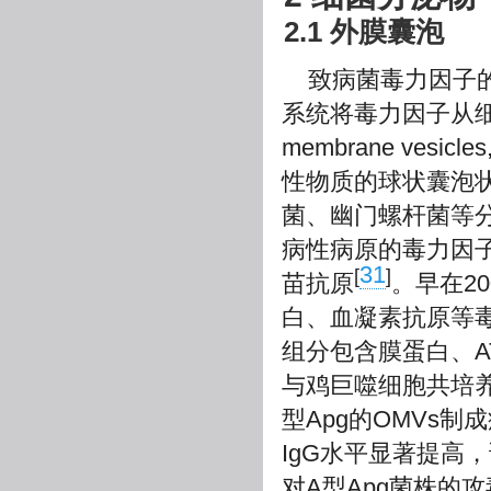
2.1 外膜囊泡
致病菌毒力因子
系统将毒力因子从细
membrane ve
性物质的球状囊泡
菌、幽门螺杆菌等分
病性病原的毒力因
31
[
]
苗抗原
。早在20
白、血凝素抗原等毒
组分包含膜蛋白、A
与鸡巨噬细胞共培
型Apg的OMVs
IgG水平显著提高
对A型Apg菌株的