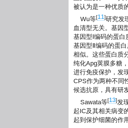
被认为是一种优质
11
[
]
Wu等
研究发现
血清型无关。基因型
基因型Ⅰ编码的蛋白
基因型Ⅱ编码的蛋白
相似。这些蛋白质
纯化Apg荚膜多糖，并以
进行免疫保护，发
CPS作为两种不
候选抗原，具有研
13
[
]
Sawata等
发
起IC及其相关病
起到保护细菌的作用