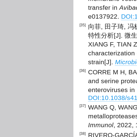
transfer in
Aviba
e0137922.
DOI:
[35]
向菲, 田子琦, 
特性分析[J]. 微生物学
XIANG F, TIAN Z 
characterization
strain[J].
Microbi
[36]
CORRE M H, BAC
and serine protea
enteroviruses in
DOI:10.1038/s4
[37]
WANG Q, WANG K,
metalloproteases
Immunol
, 2022,
[38]
RIVERO-GARCÍA 