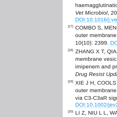
haemagglutinati
Vet Microbiol
, 2
DOI:10.1016/j.v
[27]
COMBO S, MENDES
outer membrane v
10(10): 2399.
DO
[28]
ZHANG X T, QIAN
membrane vesicl
imipenem and pro
Drug Resist Upd
[29]
XIE J H, COOLS 
outer membrane v
via C3-C3aR sign
DOI:10.1002/jev
[30]
LI Z, NIU L L, WA