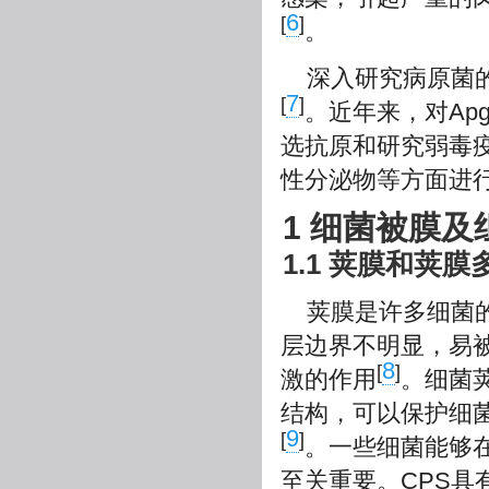
6
[
]
。
深入研究病原菌
7
[
]
。近年来，对A
选抗原和研究弱毒
性分泌物等方面进行
1 细菌被膜及
1.1 荚膜和荚膜
荚膜是许多细菌
层边界不明显，易
8
[
]
激的作用
。细菌荚膜
结构，可以保护细
9
[
]
。一些细菌能够
至关重要。CPS