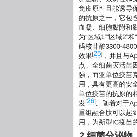
免疫原性且能诱导
的抗原之一，它包
血凝、细胞黏附和
为“区域1”“区域2”
码核苷酸3300-48
25
[
]
效果
，并且与A
点。全细菌灭活苗
强，而亚单位疫苗
用，具有更高的安全
单位疫苗的抗原的
26
[
]
发
。随着对于Ap
重组融合肽可以起
用，为新型IC疫苗
2 细菌分泌物