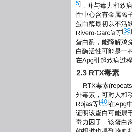
5
]
，并与毒力和致病性有关
性中心含有金属离
蛋白酶最初以不活跃
38
[
]
Rivero-García等
蛋白酶，能降解鸡免
白酶活性可能是一
在Apg引起致病过
2.3 RTX毒素
RTX毒素(repeat
外毒素，可对人和
40
[
]
Rojas等
在Apg
证明该蛋白可能属
毒力因子，该蛋白
的报道也提到嗜血杆