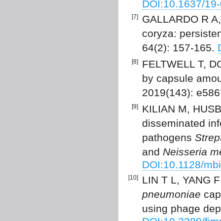
DOI:10.1637/19
[7]
GALLARDO R A, D
coryza: persiste
64(2): 157-165.
[8]
FELTWELL T, DO
by capsule amoun
2019(143): e586
[9]
KILIAN M, HUSBY 
disseminated inf
pathogens
Stre
and
Neisseria me
DOI:10.1128/mb
[10]
LIN T L, YANG F
pneumoniae
cap
using phage dep