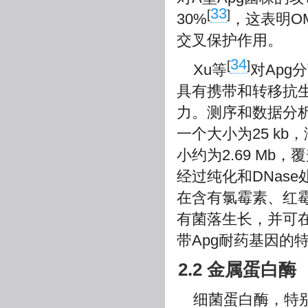
33
[
]
30%
，这表明O
交叉保护作用。
34
[
]
Xu等
对Apg
具有携带和转移抗生素抗性基因
力。测序和数据分析表
一个大小为25 kb
小约为2.69 Mb
经过纯化和DNas
在含有氯霉素、红
有菌落生长，并可在
带Apg耐药基因的
2.2 金属蛋白酶
细菌蛋白酶，特