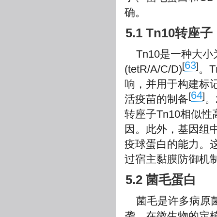
确。
5.1 Tn10转座子
Tn10是一种大小
63
[
]
(tetR/A/C/D)
。
响，并用于构建标记
64
[
]
活疫苗的制备
。
转座子Tn10相似性
因。此外，基因组中
疫球蛋白的能力。这
过宿主黏膜防御机
5.2 菌毛蛋白
菌毛是许多病原
袭，在微生物的定