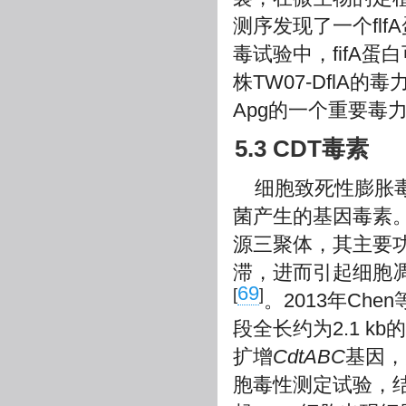
测序发现了一个fl
毒试验中，fifA
株TW07-DflA
Apg的一个重要毒
5.3 CDT毒素
细胞致死性膨胀毒素(cy
菌产生的基因毒素。完
源三聚体，其主要
滞，进而引起细胞
69
[
]
。2013年Chen
段全长约为2.1 kb的
扩增
CdtABC
基因，
胞毒性测定试验，结