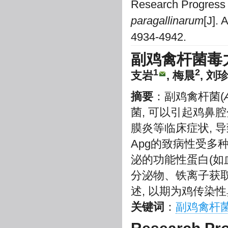
Research Progress 
paragallinarum
[J]. 
4934-4942.
副鸡禽杆菌毒
1
2
支岩
, 梅晨
, 刘
摘要
：副鸡禽杆菌(
菌, 可以引起鸡鼻
膜炎等临床症状, 
Apg的致病性受多
泌的功能性蛋白(如
分泌物、铁离子获取
述, 以期为鸡传染
关键词
：
副鸡禽杆