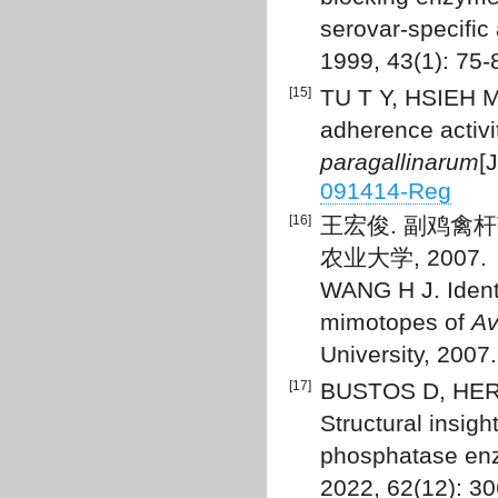
serovar-specific
1999, 43(1): 75-
[15]
TU T Y, HSIEH M 
adherence activi
paragallinarum
[
091414-Reg
[16]
王宏俊. 副鸡禽杆
农业大学, 2007.
WANG H J. Ident
mimotopes of
Av
University, 2007.
[17]
BUSTOS D, HER
Structural insigh
phosphatase en
2022, 62(12): 3