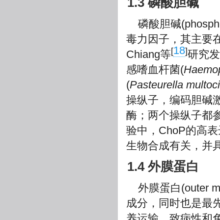
1.3 磷酸胆碱
磷酸胆碱(phosp
毒力因子，其主要
18
[
]
Chiang等
研究发
感嗜血杆菌(
Haemoph
(
Pasteurella multoc
操纵子，编码胆碱
酶；两个操纵子都参
验中，ChoP的高表
生物合成有关，并具
1.4 外膜蛋白
外膜蛋白(outer 
成分，同时也是最
养运输、致病性和免