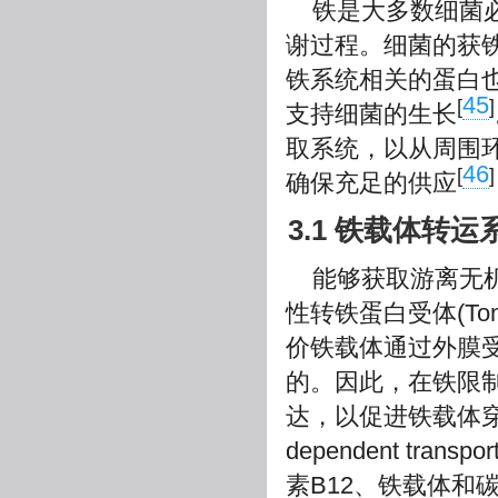
铁是大多数细菌
谢过程。细菌的获
铁系统相关的蛋白
45
[
]
支持细菌的生长
取系统，以从周围环
46
[
]
确保充足的供应
3.1 铁载体转运
能够获取游离无
性转铁蛋白受体(TonB-de
价铁载体通过外膜受
的。因此，在铁限制
达，以促进铁载体穿过
dependent tr
素B12、铁载体和