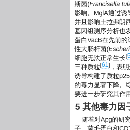
斯菌(
Francisella tul
影响。MglA通过
并且影响土拉弗朗
基因组测序分析也发
蛋白VacB在先前
性大肠杆菌(
Escheri
[
细胞无法正常生长
61
[
]
三种质粒
，表明
诱导构建了质粒p25
的毒力显著下降。综
要进一步研究其作
5 其他毒力因
随着对Apg的研
子、菌毛蛋白和C