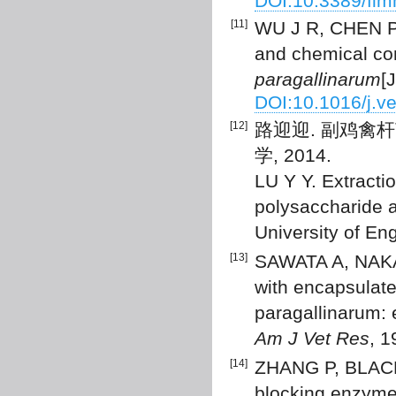
DOI:10.3389/fi
[11]
WU J R, CHEN P Y
and chemical co
paragallinarum
[
DOI:10.1016/j.v
[12]
路迎迎. 副鸡禽杆
学, 2014.
LU Y Y. Extracti
polysaccharide 
University of En
[13]
SAWATA A, NAKAI 
with encapsulat
paragallinarum: 
Am J Vet Res
, 1
[14]
ZHANG P, BLACKA
blocking enzyme-