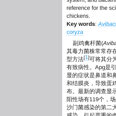
reference for the sc
chickens.
Key words
:
Avibac
coryza
副鸡禽杆菌(
Avib
其毒力菌株常常存在
1
[
]
型方法
可将其分
有致病性。Apg是引起鸡
显的症状是鼻道和
和结膜炎，导致蛋
布。最新的调查显示
阳性场有119个，场
沙门菌感染的第二
感染，引起严重的