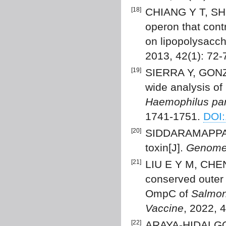
[18]
CHIANG Y T, SHIE
operon that cont
on lipopolysacch
2013, 42(1): 72-
[19]
SIERRA Y, GONZ
wide analysis of 
Haemophilus par
1741-1751.
DOI:
[20]
SIDDARAMAPPA S
toxin[J].
Genom
[21]
LIU E Y M, CHEN 
conserved outer
OmpC of
Salmon
Vaccine
, 2022, 
[22]
ARAYA-HIDALGO