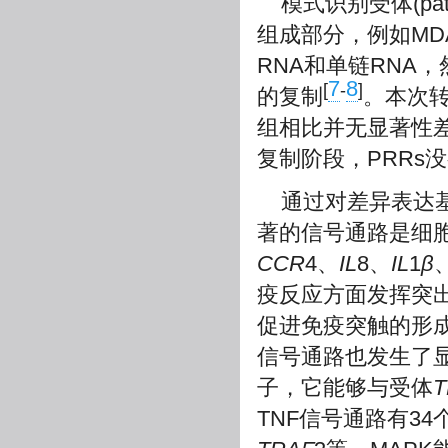
模式识别受体(patte
组成部分，例如MDA
RNA和单链RNA
7
8
[
-
]
的复制
。本次
组相比并无显著性差
复制阶段，PRRs
通过对差异表达
著的信号通路是细
CCR
4、
IL
8、
IL
1
β
疫反应方面发挥突
促进免疫突触的形
信号通路也发生了
子，它能够与受体
T
TNF信号通路有3