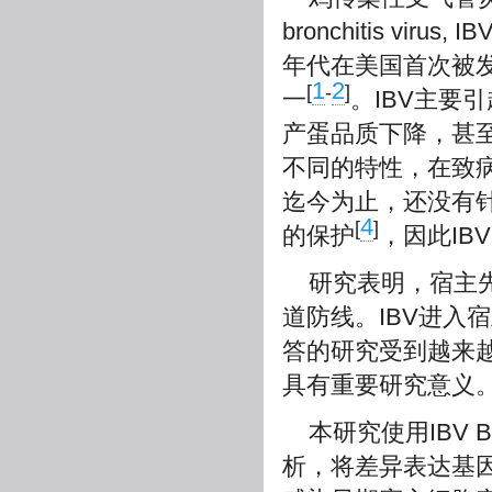
bronchitis v
年代在美国首次被
1
2
[
-
]
一
。IBV主要
产蛋品质下降，甚
不同的特性，在致
迄今为止，还没有针
4
[
]
的保护
，因此IB
研究表明，宿主
道防线。IBV进入
答的研究受到越来越
具有重要研究意义
本研究使用IBV 
析，将差异表达基因