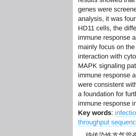
genes were screene
analysis, it was foun
HD11 cells, the diff
immune response and
mainly focus on the 
interaction with cy
MAPK signaling path
immune response and
were consistent wit
a foundation for fur
immune response in 
Key words
:
infecti
throughput sequenc
鸡传染性支气管炎(infe