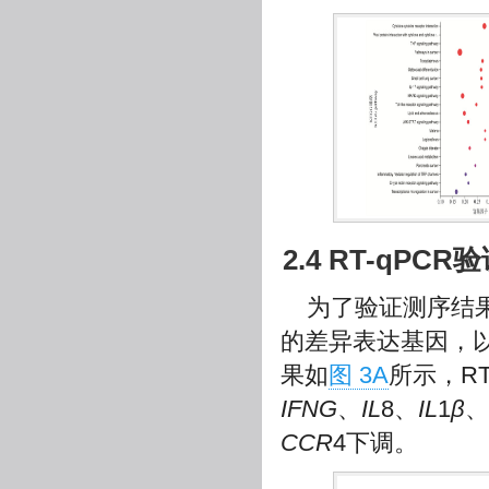
2.4 RT-qPCR
为了验证测序结
的差异表达基因，
果如
图 3A
所示，R
IFNG
、
IL
8、
IL
1
β
、
CCR
4下调。