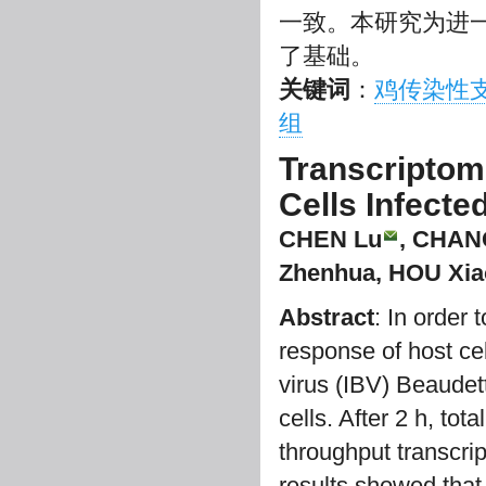
一致。本研究为进一
了基础。
关键词
：
鸡传染性
组
Transcriptom
Cells Infecte
CHEN Lu
, CHAN
Zhenhua, HOU Xia
Abstract
: In order
response of host cell
virus (IBV) Beaudet
cells. After 2 h, to
throughput transcri
results showed tha