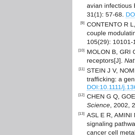
avian infectious 
31(1): 57-68.
DO
[9]
CONTENTO R L,
couple modulatin
105(29): 10101
[10]
MOLON B, GRI G,
receptors[J].
Nat
[11]
STEIN J V, NOM
trafficking: a ge
DOI:10.1111/j.1
[12]
CHEN G Q, GOEDD
Science
, 2002, 
[13]
ASL E R, AMINI 
signaling pathw
cancer cell meta