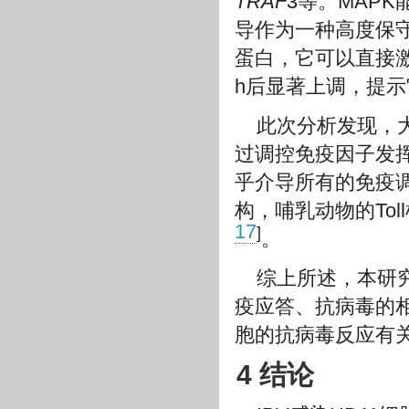
TRAF
3等。MAP
导作为一种高度保
蛋白，它可以直接激
h后显著上调，提
此次分析发现，
过调控免疫因子发挥
乎介导所有的免疫
构，哺乳动物的To
17
]
。
综上所述，本研究
疫应答、抗病毒的相
胞的抗病毒反应有关
4 结论