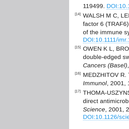
119499.
DOI:10.
[14]
WALSH M C, LEE 
factor 6 (TRAF6)
of the immune s
DOI:10.1111/imr
[15]
OWEN K L, BROC
double-edged sw
Cancers (Basel)
[16]
MEDZHITOV R. To
Immunol
, 2001,
[17]
THOMA-USZYNSKI
direct antimicrob
Science
, 2001, 
DOI:10.1126/sci