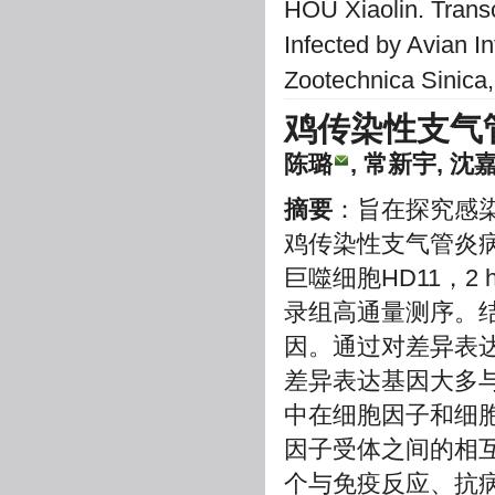
HOU Xiaolin. Trans
Infected by Avian In
Zootechnica Sinica
鸡传染性支气
陈璐
, 常新宇, 沈
摘要
：旨在探究感
鸡传染性支气管炎病毒(infe
巨噬细胞HD11，2 
录组高通量测序。结
因。通过对差异表达
差异表达基因大多
中在细胞因子和细
因子受体之间的相互
个与免疫反应、抗病