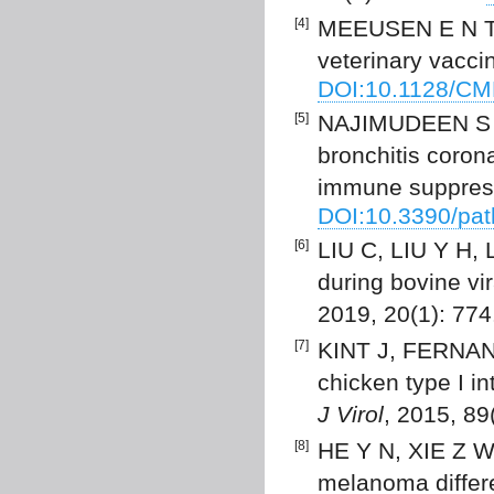
[4]
MEEUSEN E N T, 
veterinary vacci
DOI:10.1128/CM
[5]
NAJIMUDEEN S M
bronchitis coron
immune suppres
DOI:10.3390/pa
[6]
LIU C, LIU Y H, 
during bovine vir
2019, 20(1): 774
[7]
KINT J, FERNAND
chicken type I in
J Virol
, 2015, 89
[8]
HE Y N, XIE Z W, 
melanoma differe