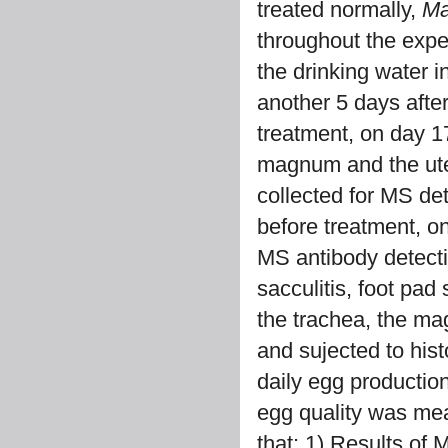
treated normally,
Ma
throughout the expe
the drinking water i
another 5 days afte
treatment, on day 17
magnum and the uter
collected for MS de
before treatment, on
MS antibody detectio
sacculitis, foot pad
the trachea, the ma
and sujected to hist
daily egg productio
egg quality was mea
that: 1) Results of 