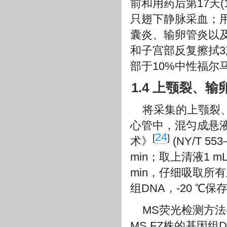
前和用药后第17天(1
只翅下静脉采血；用
囊炎、输卵管炎以
和子宫部反复擦拭
部于10%中性福尔
1.4 上颚裂、
将采集的上颚裂、
心管中，混匀成悬
24
[
]
术》
(NY/T 5
min；取上清液1 mL置
min，仔细吸取所
组DNA，-20 ℃保
MS荧光检测方法
MS FZ株的基因组