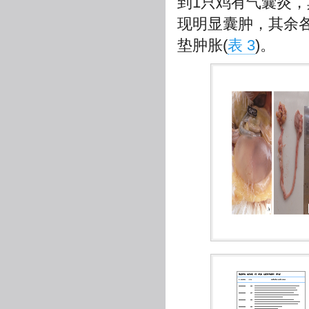
到1只鸡有气囊炎，
现明显囊肿，其余
垫肿胀(
表 3
)。