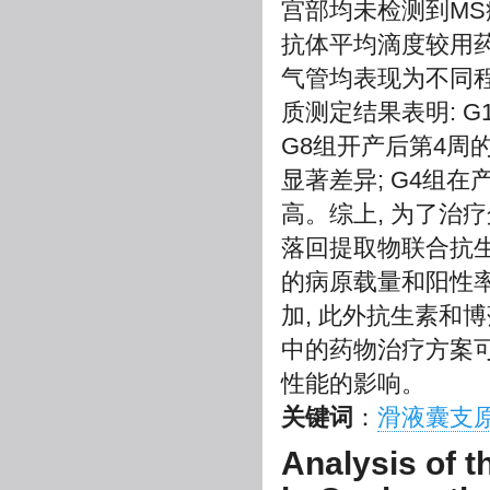
宫部均未检测到MS病
抗体平均滴度较用药
气管均表现为不同程
质测定结果表明: G
G8组开产后第4周
显著差异; G4组在产
高。综上, 为了治
落回提取物联合抗生
的病原载量和阳性率
加, 此外抗生素和
中的药物治疗方案
性能的影响。
关键词
：
滑液囊支
Analysis of t