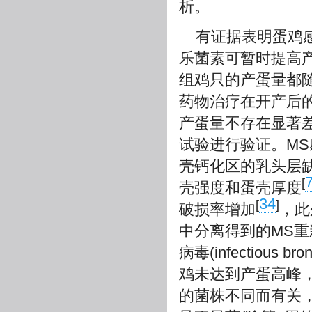
析。
有证据表明蛋鸡
乐菌素可暂时提高
组鸡只的产蛋量都随
药物治疗在开产后
产蛋量不存在显著
试验进行验证。MS
壳钙化区的乳头层
[
壳强度和蛋壳厚度
34
[
]
破损率增加
，此
中分离得到的MS重
病毒(infectious b
鸡未达到产蛋高峰
的菌株不同而有关