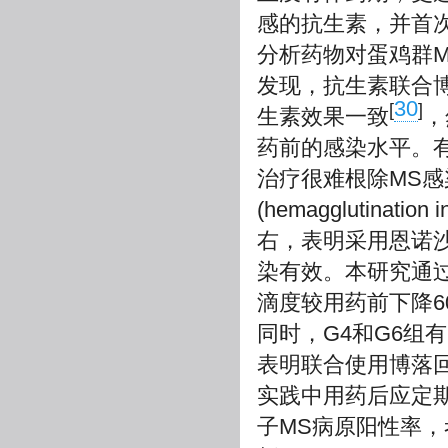
感的抗生素，并首
分析药物对蛋鸡群
发现，抗生素联合
30
[
]
生素效果一致
，
药前的感染水平。
治疗很难根除MS感
(hemagglutina
右，表明采用恩诺沙
染有效。本研究通过
滴度较用药前下降6
同时，G4和G6组
表明联合使用博落
实践中用药后应定期
子MS病原阳性率