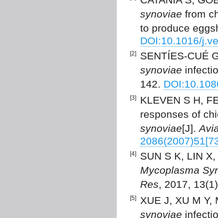
synoviae
from chi
to produce eggsh
DOI:10.1016/j.v
[2]
SENTÍES-CUÉ G,
synoviae
infectio
142.
DOI:10.10
[3]
KLEVEN S H, FE
responses of chi
synoviae
[J].
Avi
2086(2007)51[7
[4]
SUN S K, LIN X, 
Mycoplasma Syn
Res
, 2017, 13(1
[5]
XUE J, XU M Y, M
synoviae
infecti