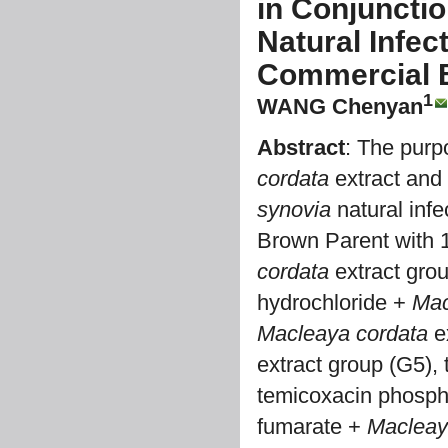
in Conjunctio
Natural Infec
Commercial 
1
WANG Chenyan
Abstract
: The purp
cordata
extract and 
synovia
natural infe
Brown Parent with 
cordata
extract grou
hydrochloride +
Mac
Macleaya cordata
ex
extract group (G5), 
temicoxacin phosp
fumarate +
Macleay