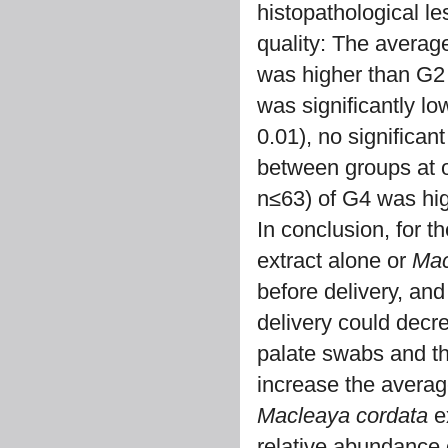
histopathological l
quality: The averag
was higher than G2
was significantly lo
0.01), no significan
between groups at o
n≤63) of G4 was hig
In conclusion, for t
extract alone or
Mac
before delivery, an
delivery could decre
palate swabs and th
increase the averag
Macleaya cordata
ex
relative abundance 