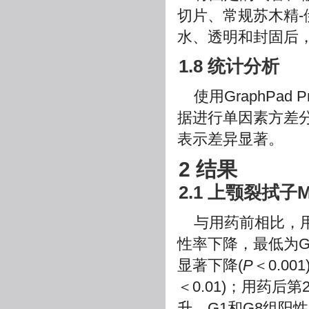
切片、常规苏木精-伊红染色
水、透明和封固后
1.8 统计分析
使用GraphPa
据进行单因素方差
表示差异显著。
2 结果
2.1 上颚裂拭子
与用药前相比，用
性率下降，最低为G
显著下降(
P
＜0.0
＜0.01)；用药后
升，G1和G8组阳