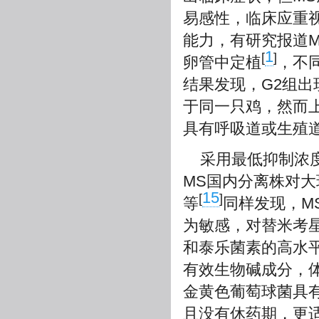
易感性，临床应重
能力，有研究报道
1
[
]
卵管中定植
，不
结果发现，G2组
于同一只鸡，然而
具有呼吸道或生殖
采用最低抑制浓度(min
MS国内分离株对大
15
[
]
等
同样发现，M
为敏感，对替米考星
和泰乐菌素的高水
有效生物碱成分，
金黄色葡萄球菌具
且没有休药期，更