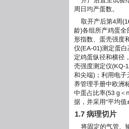
开产后直至试验
周日均产蛋数。
取开产后第4周(16
龄)各组所产鸡蛋
形指数、蛋壳强度
仪(EA-01)测
定鸡蛋纵径和横径，
壳强度测定仪(KQ
和尖端)；利用电子
养管理手册中欧洲标准
中蛋占比率(53 g＜n
据，并采用“平均值
1.7 病理切片
将固定的气管、