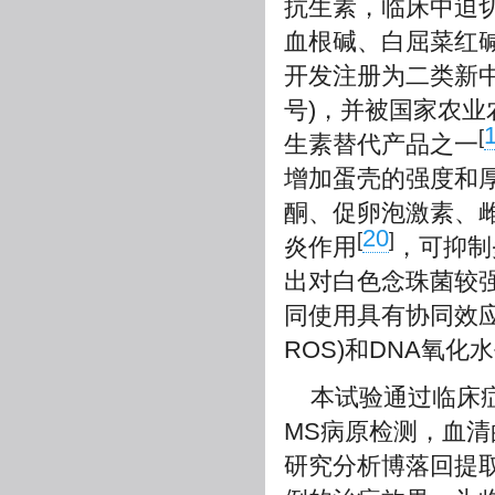
抗生素，临床中迫
血根碱、白屈菜红
开发注册为二类新中兽药
号)，并被国家农
[
生素替代产品之一
增加蛋壳的强度和
酮、促卵泡激素、
20
[
]
炎作用
，可抑制
出对白色念珠菌较
同使用具有协同效应，可显
ROS)和DNA氧
本试验通过临床
MS病原检测，血
研究分析博落回提