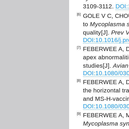
3109-3112.
DOI:
[6]
GOLE V C, CHOU
to
Mycoplasma s
quality[J].
Prev 
DOI:10.1016/j.p
[7]
FEBERWEE A, DE
apex abnormalit
studies[J].
Avian
DOI:10.1080/03
[8]
FEBERWEE A, DI
the horizontal t
and MS-H-vaccin
DOI:10.1080/03
[9]
FEBERWEE A, MOR
Mycoplasma syn