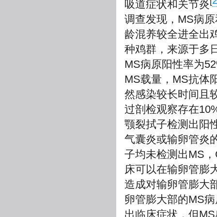
[
吸道症状和关节炎
调查发现，MS病
龄混养较全进全出
种鸡群，来源于多
MS病原阳性率为5
MS载量，MS抗体阳
然感染较长时间且较
过剖检观察存在10
颚裂拭子检测出阳性
气囊炎或输卵管炎的
子均未检测出MS，
床可以在输卵管膨
造成对输卵管膨大
卵管膨大部的MS
出临床症状，但M