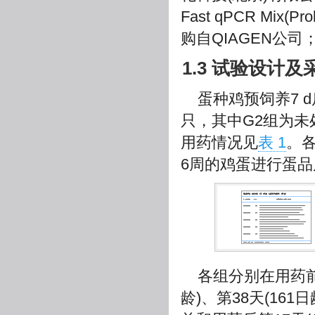
Fast qPCR M
购自QIAGEN公
1.3 试验设计及
蛋种鸡预饲养7 
只，其中G2组为
用药情况见
表 1
。
6周的鸡蛋进行蛋
各组分别在用药前(
龄)、第38天(16