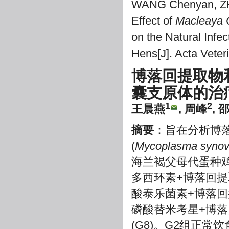
WANG Chenyan, ZH
Effect of
Macleaya 
on the Natural Infec
Hens[J]. Acta Veter
博落回提取物
囊支原体的治
1
2
王晨燕
, 周峰
, 
摘要
：旨在分析博
(
Mycoplasma synov
海兰褐父母代蛋种鸡,
多西环素+博落回提取
酸泰乐菌素+博落回
磷酸替米考星+博落
(G8)。G2组正常