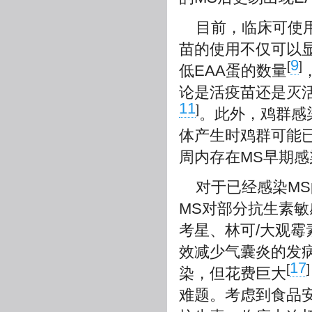
目前，临床可使用
苗的使用不仅可以
9
[
]
低EAA蛋的数量
论是活疫苗还是灭
11
]
。此外，鸡群感
体产生时鸡群可能已
周内存在MS早期感
对于已经感染M
MS对部分抗生素敏
考星、林可/大观霉
效减少气囊炎的发
17
[
]
染，但花费巨大
难题。考虑到食品