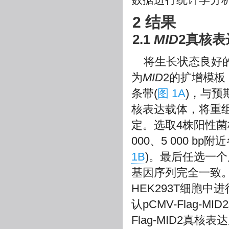
2 结果
2.1
MID
2真核
将生长状态良好的
为
MID
2的扩增模板
条带(
图 1A
)，与预
核表达载体，将重组
定。选取4株阳性
000、5 000 
1B
)。最后任选一
基因序列完全一致。另将
HEK293T细胞中进
认pCMV-Flag-
Flag-MID2真