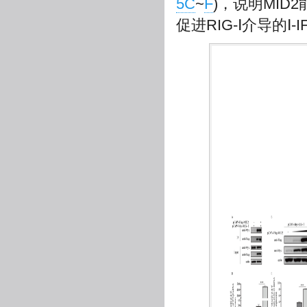
5C
~
F
)，说明MID
促进RIG-Ⅰ介导的