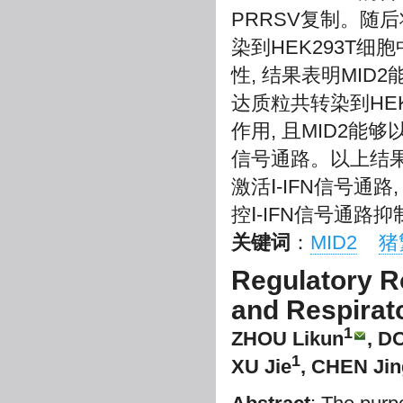
PRRSV复制。随后将p
染到HEK293T细
性, 结果表明MID2
达质粒共转染到HEK2
作用, 且MID2能够
信号通路。以上结果说明
激活Ⅰ-IFN信号通
控Ⅰ-IFN信号通路抑
关键词
：
MID2
猪
Regulatory R
and Respirat
1
ZHOU Likun
, D
1
XU Jie
, CHEN Jin