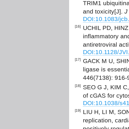
TRIM1 ubiquitina
and toxicity[J].
J
DOI:10.1083/jc
[16]
UCHIL PD, HINZ A
inflammatory and
antiretroviral acti
DOI:10.1128/JVI
[17]
GACK M U, SHIN 
ligase is essenti
446(7138): 916-
[18]
SEO G J, KIM C,
of cGAS for cyto
DOI:10.1038/s4
[19]
LIU H, LI M, SON
replication, card
positively regula