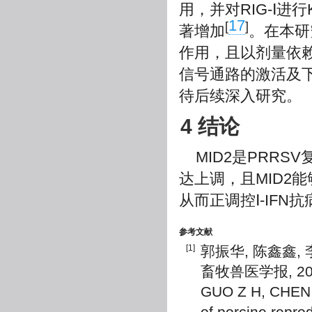
用，并对RIG-Ⅰ进
17
[
]
著增加
。在本研究
作用，且以剂量依赖的
信号通路的激活及
待后续深入研究。
4 结论
MID2是PRR
达上调，且MID2能
从而正调控Ⅰ-IFN
参考文献
[1]
郭振华, 陈鑫鑫,
畜牧兽医学报, 2018,
GUO Z H, CHEN X 
of porcine repro