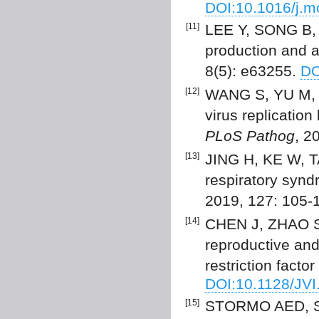
DOI:10.1016/j.m
[11]
LEE Y, SONG B, 
production and an
8(5): e63255.
DO
[12]
WANG S, YU M, LI
virus replication
PLoS Pathog
, 2
[13]
JING H, KE W, TA
respiratory synd
2019, 127: 105-
[14]
CHEN J, ZHAO S,
reproductive and 
restriction facto
DOI:10.1128/JVI
[15]
STORMO AED, SH