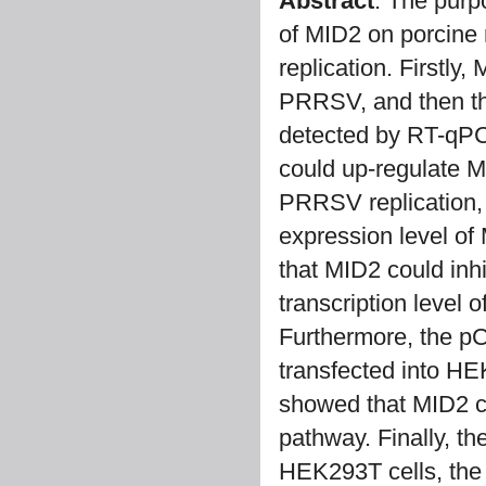
Abstract
: The purp
of MID2 on porcine
replication. Firstly
PRRSV, and then th
detected by RT-qPC
could up-regulate M
PRRSV replication,
expression level of
that MID2 could inh
transcription level
Furthermore, the p
transfected into HEK
showed that MID2 cou
pathway. Finally, t
HEK293T cells, the 