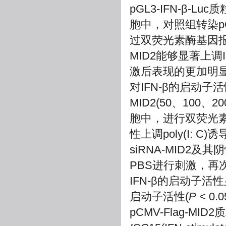
pGL3-IFN-β-L
胞中，对照组转染pCM
过双荧光素酶基因报
MID2能够显著上调I
激后表现的更加明显
对IFN-β的启动子
MID2(50、100、2
胞中，进行双荧光素
性上调poly(I: C
siRNA-MID2及其
PBS进行刺激，再次对
IFN-β的启动子活性
启动子活性(
P
< 0.
pCMV-Flag-MID