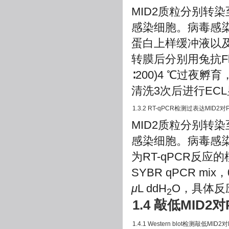
MID2质粒分别转染至
感染细胞。病毒感染
蛋白上样缓冲液以及P
转膜后分别用兔抗Fla
∶200)4 ℃过夜孵育
清洗3次后进行EC
1.3.2 RT-qPCR检测过表达MID
MID2质粒分别转染至
感染细胞。病毒感染
为RT-qPCR反
SYBR qPCR mix，
μ
L ddH
O，具体反
2
1.4 敲低MID
1.4.1 Western blot检测敲低M