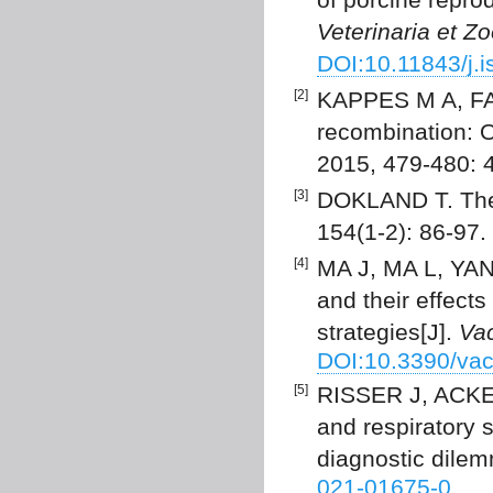
Veterinaria et Z
DOI:10.11843/j.
[2]
KAPPES M A, FAA
recombination: O
2015, 479-480: 
[3]
DOKLAND T. The 
154(1-2): 86-97.
[4]
MA J, MA L, YANG
and their effects
strategies[J].
Vac
DOI:10.3390/va
[5]
RISSER J, ACKER
and respiratory 
diagnostic dile
021-01675-0