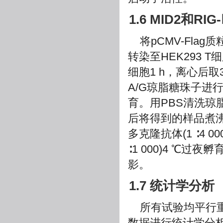
1.6 MID2和RIG
将pCMV-Flag质
转染至HEK293 
细胞1 h，离心后取
A/G琼脂糖珠子进
育。用PBS清洗琼
后将得到的样品煮沸
多克隆抗体(1 ∶4 00
∶1 000)4 ℃过
影。
1.7 统计学分析
所有试验均平行重复3
数据进行统计学分