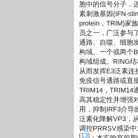
胞中的信号分子，进而
素刺激基因(IFN-stim
protein，TR
员之一，广泛参与
通路、自噬、细胞
构域、一个或两个B-B
构域组成。RING
从而发挥E3泛素连
免疫信号通路或直接
TRIM14，TRI
高其稳定性并增强对
用，抑制IRF3介导的
泛素化降解VP3，从
调控PRRSV感染中
13
[
]
；本实验室前期的