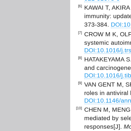
[6]
KAWAI T, AKIRA S
immunity: update
373-384.
DOI:10
[7]
CROW M K, OLFER
systemic autoim
DOI:10.1016/j.tr
[8]
HATAKEYAMA S. T
and carcinogene
DOI:10.1016/j.ti
[9]
VAN GENT M, SP
roles in antivira
DOI:10.1146/ann
[10]
CHEN M, MENG Q,
mediated by sel
responses[J].
Mo