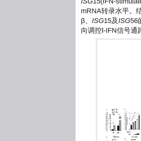
ISG
15(IFN-stimula
mRNA转录水平。结果
β、
ISG
15及
ISG
5
向调控Ⅰ-IFN信号通