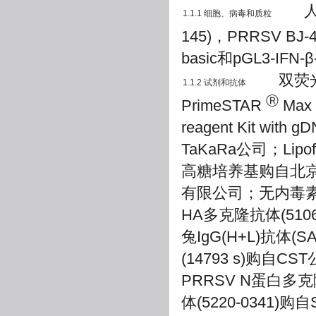
人胚胎
1.1.1 细胞、病毒和质粒
145)，PRRSV BJ
basic和pGL3-
双荧光素
1.1.2 试剂和抗体
Ⓡ
PrimeSTAR
Max 
reagent Kit with 
TaKaRa公司；Lipofe
高糖培养基购自北
有限公司；无内毒
HA多克隆抗体(51064
兔IgG(H+L)抗体(S
(14793 s)购自C
PRRSV N蛋白多
体(5220-0341)