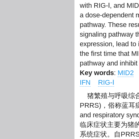
with RIG-Ⅰ, and MID
a dose-dependent m
pathway. These resu
signaling pathway t
expression, lead to 
the first time that M
pathway and inhibit
Key words
:
MID2
IFN
RIG-Ⅰ
猪繁殖与呼吸综合征(por
PRRS)，俗称蓝耳病，
and respirato
临床症状主要为猪
系统症状。自PR