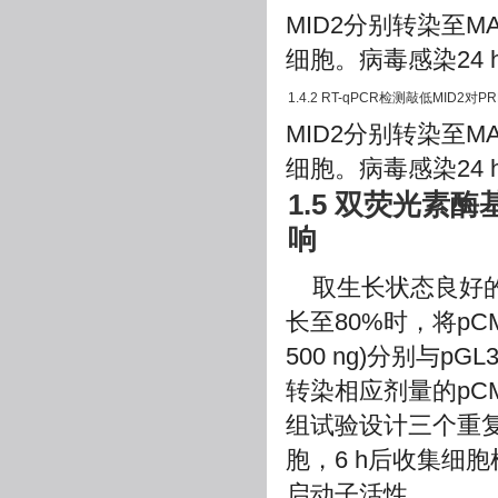
MID2分别转染至MA
细胞。病毒感染24 h
1.4.2 RT-qPCR检测敲低MID2对
MID2分别转染至MA
细胞。病毒感染24 h
1.5 双荧光素
响
取生长状态良好的
长至80%时，将pCM
500 ng)分别与pG
转染相应剂量的pCMV-
组试验设计三个重复。转
胞，6 h后收集细
启动子活性。