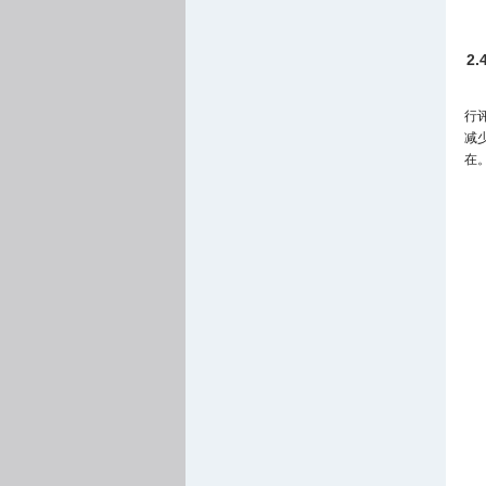
2
行
减
在