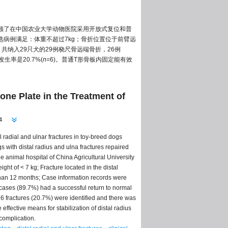
顾了在中国农业大学动物医院采用开放式复位和普
病例满足：体重不超过7kg；骨折位置位于前臂远
：共纳入29只犬的29例桡尺骨远端骨折，26例
生率是20.7%(
n
=6)。普通T形骨板内固定能有效
ne Plate in the Treatment of
1
l radial and ulnar fractures in toy-breed dogs
s with distal radius and ulna fractures repaired
he animal hospital of China Agricultural University
ht of < 7 kg; Fracture located in the distal
r than 12 months; Case information records were
 cases (89.7%) had a successful return to normal
6 fractures (20.7%) were identified and there was
ffective means for stabilization of distal radius
 complication.