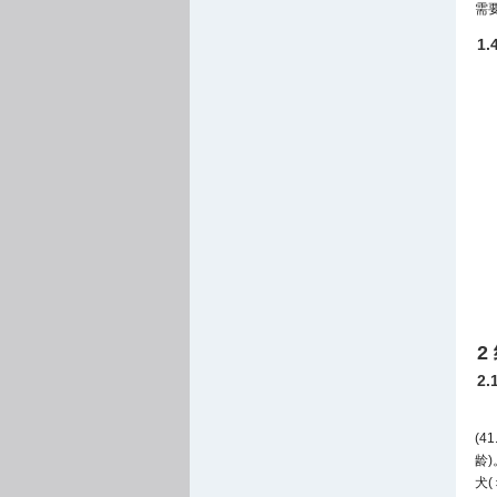
需
1
2
2
(4
龄
犬(