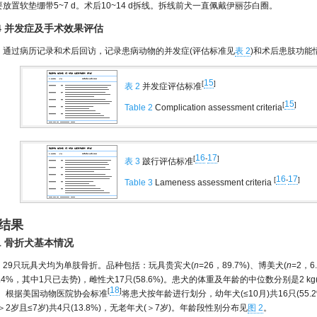
要放置软垫绷带5~7 d。术后10~14 d拆线。拆线前犬一直佩戴伊丽莎白圈。
.4 并发症及手术效果评估
通过病历记录和术后回访，记录患病动物的并发症(评估标准见
表 2
)和术后患肢功能
15
[
]
表 2
并发症评估标准
15
[
]
Table 2
Complication assessment criteria
16
17
[
-
]
表 3
跛行评估标准
16
17
[
-
]
Table 3
Lameness assessment criteria
 结果
.1 骨折犬基本情况
29只玩具犬均为单肢骨折。品种包括：玩具贵宾犬(
n
=26，89.7%)、博美犬(
n
=2，6
1.4%，其中1只已去势)，雌性犬17只(58.6%)。患犬的体重及年龄的中位数分别是2 kg(范围
18
[
]
)。根据美国动物医院协会标准
将患犬按年龄进行划分，幼年犬(≤10月)共16只(55.2%
＞2岁且≤7岁)共4只(13.8%)，无老年犬(＞7岁)。年龄段性别分布见
图 2
。