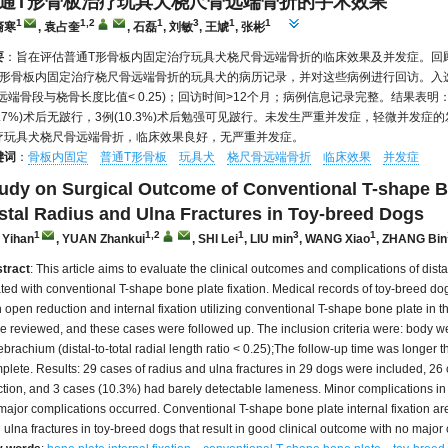
通T形骨板治疗玩具犬桡尺骨远端骨折的手术效果
1
1,2
1
3
1
1
裔寒
, 袁占奎
, 石磊
, 刘敏
, 王虓
, 张彬
要
：旨在评估普通T形骨板内固定治疗玩具犬桡尺骨远端骨折的临床效果及并发症。回
T形骨板内固定治疗桡尺骨远端骨折的玩具犬的病历记录，并对这些病例进行回访。入选
(远端骨段与桡骨长度比值< 0.25)；回访时间>12个月；病例信息记录完整。结果表明
9.7%)术后无跛行，3例(10.3%)术后勉强可见跛行。未发生严重并发症，轻微并发症的发
疗玩具犬桡尺骨远端骨折，临床效果良好，无严重并发症。
键词
：
骨板内固定
普通T形骨板
玩具犬
桡尺骨远端骨折
临床效果
并发症
udy on Surgical Outcome of Conventional T-shape Bo
stal Radius and Ulna Fractures in Toy-breed Dogs
1
1,2
1
3
1
 Yihan
, YUAN Zhankui
, SHI Lei
, LIU min
, WANG Xiao
, ZHANG Bin
tract
: This article aims to evaluate the clinical outcomes and complications of dista
ated with conventional T-shape bone plate fixation. Medical records of toy-breed dog
h open reduction and internal fixation utilizing conventional T-shape bone plate in t
e reviewed, and these cases were followed up. The inclusion criteria were: body weig
ebrachium (distal-to-total radial length ratio < 0.25);The follow-up time was longe
plete. Results: 29 cases of radius and ulna fractures in 29 dogs were included, 26
ction, and 3 cases (10.3%) had barely detectable lameness. Minor complications in 
major complications occurred. Conventional T-shape bone plate internal fixation are e
 ulna fractures in toy-breed dogs that result in good clinical outcome with no major