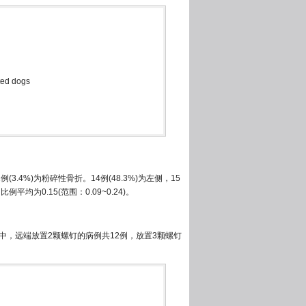
cted dogs
(3.4%)为粉碎性骨折。14例(48.3%)为左侧，15
例平均为0.15(范围：0.09~0.24)。
中，远端放置2颗螺钉的病例共12例，放置3颗螺钉