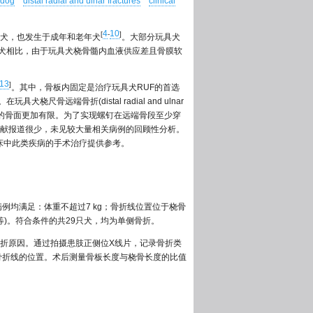
 dog
distal radial and ulnar fractures
clinical
4
10
[
-
]
犬，也发生于成年和老年犬
。大部分玩具犬
犬相比，由于玩具犬桡骨髓内血液供应差且骨膜软
13
]
。其中，骨板内固定是治疗玩具犬RUF的首选
。在玩具犬桡尺骨远端骨折(distal radial and ulnar
的骨面更加有限。为了实现螺钉在远端骨段至少穿
文献报道很少，未见较大量相关病例的回顾性分析。
床中此类疾病的手术治疗提供参考。
病例均满足：体重不超过7 kg；骨折线位置位于桡骨
等)。符合条件的共29只犬，均为单侧骨折。
折原因。通过拍摄患肢正侧位X线片，记录骨折类
DL/RL)表示骨折线的位置。术后测量骨板长度与桡骨长度的比值