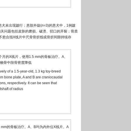
的患犬未出现跛行；患肢外旋(
n
=3)的患犬中，1例跛
肤相关问题包括皮肤的磨损、破溃、切口的开裂；骨质
不愈合指X线片中尺骨骨折线或骨折间隙持续存
18个月的X线片，使用1.5 mm的骨板治疗。A、
到桡骨中段骨密度降低
ly of a 1.5-year-old, 1.3 kg toy-breed
m bone plate, A and B are craniocaudal
ns, respectively. It can be seen that
shaft of radius
.5 mm的骨板治疗。A、B均为内外位X线片。A