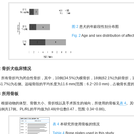
图 2
患犬的年龄段性别分布图
Fig. 2
Age and sex distribution of affe
.2 骨折犬临床情况
所有骨折均为闭合性骨折，其中，10例(34.5%)为横骨折，18例(62.1%)为斜骨折，1例
51.7%)为右侧。远端骨段的平均长度为11.6 mm(范围：6.2~20.0 mm)，占桡骨长度的比
.3 所用骨板
根据动物的体型、骨骼大小、骨折线以及手术医生的倾向，所使用的骨板见
表 4
。其
例共17例。PL/RL的平均值为0.48(中位数0.47，范围: 0.34~0.86)。
表 4
本研究所使用骨板的情况
Table 4
Bone plates used in this study