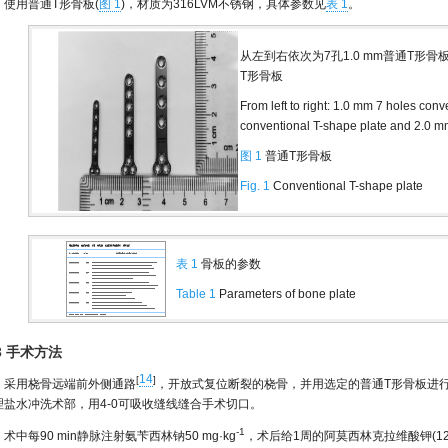
使用普通T形骨板(
图 1
)，材质为316LVM不锈钢，具体参数见
表 1
。
从左到右依次为7孔1.0 mm普通T形骨板，
T形骨板
From left to right: 1.0 mm 7 holes con
conventional T-shape plate and 2.0 m
图 1
普通T形骨板
Fig. 1
Conventional T-shape plate
表 1
骨板的参数
Table 1
Parameters of bone plate
.3 手术方法
14
[
]
采用桡骨远端前外侧通路
，开放式复位断裂的桡骨，并用选定的普通T形骨板进行
理盐水冲洗术部，用4-0可吸收缝线缝合手术切口。
-1
术中每90 min静脉注射氨苄西林钠50 mg·kg
，术后给1周的阿莫西林克拉维酸钾(12.5~