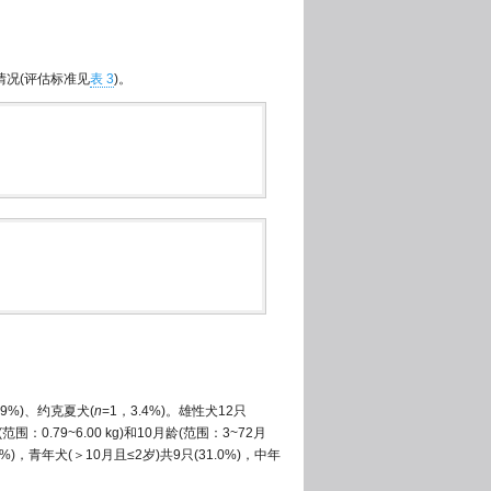
情况(评估标准见
表 3
)。
.9%)、约克夏犬(
n
=1，3.4%)。雄性犬12只
：0.79~6.00 kg)和10月龄(范围：3~72月
)，青年犬(＞10月且≤2岁)共9只(31.0%)，中年