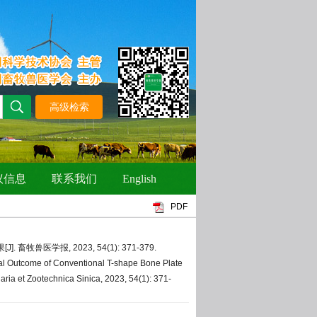
PDF
牧兽医学报, 2023, 54(1): 371-379.
al Outcome of Conventional T-shape Bone Plate
aria et Zootechnica Sinica, 2023, 54(1): 371-