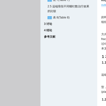
表 7(Table 7)
Ke
ou
2.5 远端骨段不同螺钉数治疗效果
的比较
的
表 8(Table 8)
组
3 讨论
4 结论
方
参考文献
fr
过
本
1
1
远
型，
(pl
1.