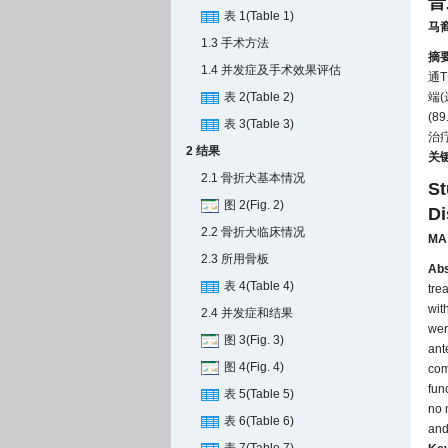
普
表 1(Table 1)
马
1.3 手术方法
摘
1.4 并发症及手术效果评估
通
表 2(Table 2)
端
(8
表 3(Table 3)
治
2 结果
关
2.1 骨折犬基本情况
St
图 2(Fig. 2)
Di
2.2 骨折犬临床情况
MA
2.3 所用骨板
Abs
表 4(Table 4)
tre
wit
2.4 并发症和结果
wer
图 3(Fig. 3)
ant
图 4(Fig. 4)
com
fun
表 5(Table 5)
no 
表 6(Table 6)
and