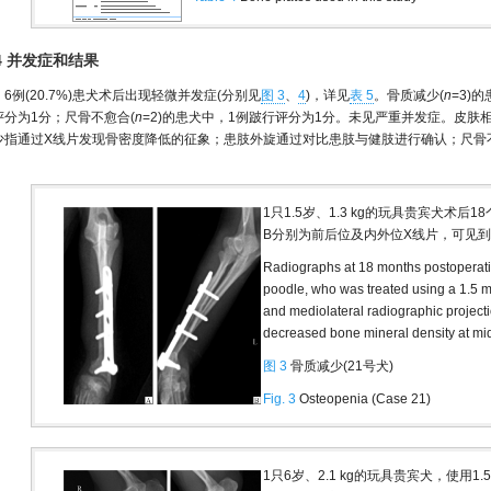
.4 并发症和结果
6例(20.7%)患犬术后出现轻微并发症(分别见
图 3
、
4
)，详见
表 5
。骨质减少(
n
=3)
评分为1分；尺骨不愈合(
n
=2)的患犬中，1例跛行评分为1分。未见严重并发症。皮
少指通过X线片发现骨密度降低的征象；患肢外旋通过对比患肢与健肢进行确认；尺骨
。
1只1.5岁、1.3 kg的玩具贵宾犬术后
B分别为前后位及内外位X线片，可见
Radiographs at 18 months postoperative
poodle, who was treated using a 1.5 m
and mediolateral radiographic projectio
decreased bone mineral density at mid
图 3
骨质减少(21号犬)
Fig. 3
Osteopenia (Case 21)
1只6岁、2.1 kg的玩具贵宾犬，使用1