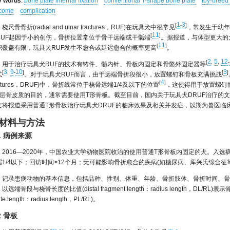
y words
:
bone plate internal fixation
conventional T-shape bone plate
toy-breed
tcome
complication
1
3
[
-
]
桡尺骨骨折(radial and ulnar fractures，RUF)在玩具犬中很常见
，常发生于幼年
11
[
]
RUF起因于小的创伤，骨折位置常位于骨干远端或干骺端
。据报道，与体型更大的
11
[
]
织覆盖有限，玩具犬RUF发生不愈合或延迟愈合的概率更高
。
2
5
12
[
,
,
-
用于治疗玩具犬RUF的技术有铸件、髓内针、骨板内固定和骨骼外固定器等
3
9
10
3
[
,
-
]
[
]
式
。对于玩具犬RUF而言，由于远端骨折段很小，放置螺钉和骨板充满挑战
4
[
]
actures，DRUF)中，骨折线常位于桡骨远端1/4及以下的位置
，这使得用于放置螺钉
4层骨皮质的目的，通常需要使用T形骨板。截至目前，国内关于玩具犬DRUF治疗的
文将报道采用普通T形骨板治疗玩具犬DRUF的临床效果及相关并发症，以期为兽医临
 材料与方法
.1 病例来源
2016—2020年，中国农业大学动物医院收治的使用普通T形骨板内固定的犬。入选
端1/4以下；回访时间>12个月；无可能影响骨折愈合的疾病(如糖尿病、库兴氏综合征
记录患病动物的基本信息，包括品种、性别、体重、年龄、骨折肢体、骨折时间、骨
以远端骨段与桡骨长度的比值(distal fragment length：radius length，
ate length：radius length，PL/RL)。
2 骨板