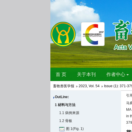
畜牧兽医学报
2023
,
Vol. 54
Issue (1)
: 371-37
引
OutLine:
马裔
1 材料与方法
MA 
1.1 病例来源
in 
1.2 骨板
37
图 1(Fig. 1)