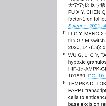
大学学报: 医学版, 20
FU X Y, CHEN Q Z
factor-1 on folli
Science
, 2021, 
[5]
LI C Y, MENG X Q
the G2-M switch 
2020, 147(13): 
[6]
WU G, LI C Y, TA
hypoxic granulos
HIF-1α-AMPK-GL
101830.
DOI:10.
[7]
TEMPKA D, TOKA
PARP1 transcript
cells to antica
base excision re