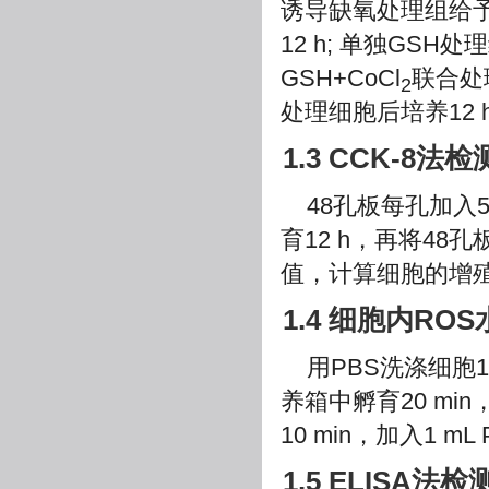
诱导缺氧处理组给予
12 h; 单独GSH处
GSH+CoCl
联合处
2
处理细胞后培养12 
1.3 CCK-8
48孔板每孔加入
育12 h，再将48
值，计算细胞的增
1.4 细胞内RO
用PBS洗涤细胞
养箱中孵育20 mi
10 min，加入1 
1.5 ELISA法检