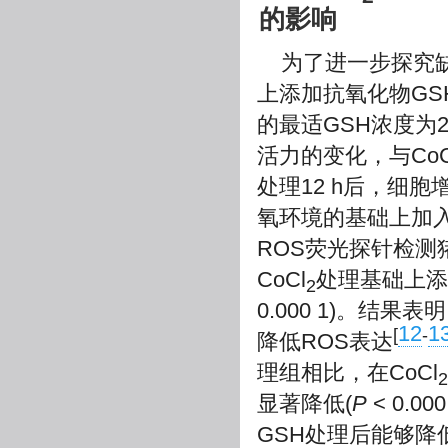
的影响
为了进一步探究缺
上添加抗氧化物G
的最适GSH浓度为2 m
活力的变化，与CoC
处理12 h后，细胞
氧环境的基础上加
ROS荧光探针检测
CoCl
处理基础上添
2
0.000 1)。结
12
1
[
-
降低ROS表达
理组相比，在CoCl
2
显著降低(
P
< 0.
GSH处理后能够降