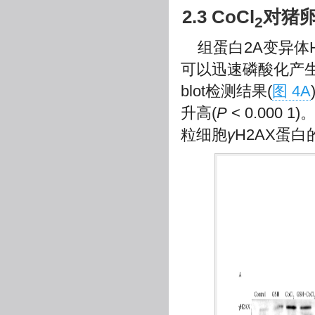
2.3 CoCl
对猪
2
组蛋白2A变异体
可以迅速磷酸化产
blot检测结果(
图 4A
升高(
P
< 0.000 
粒细胞
γ
H2AX蛋白