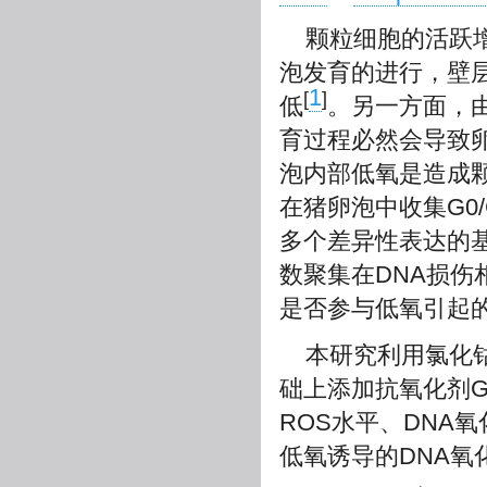
颗粒细胞的活跃
泡发育的进行，壁层
1
[
]
低
。另一方面，
育过程必然会导致
泡内部低氧是造成颗
在猪卵泡中收集G0
多个差异性表达的
数聚集在DNA损伤
是否参与低氧引起
本研究利用氯化钴(
础上添加抗氧化剂
ROS水平、DNA氧化
低氧诱导的DNA