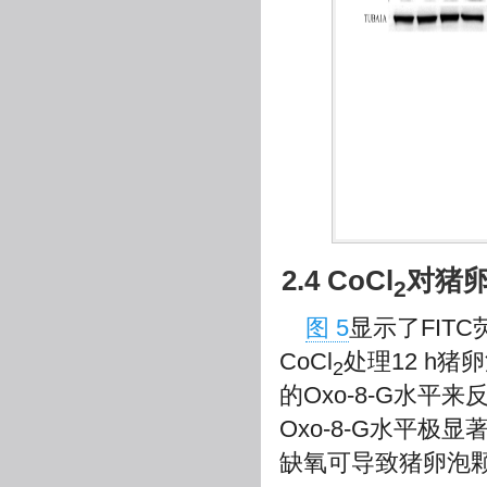
2.4 CoCl
对猪
2
图 5
显示了FITC荧
CoCl
处理12 h猪
2
的Oxo-8-G水平
Oxo-8-G水平极显
缺氧可导致猪卵泡颗粒