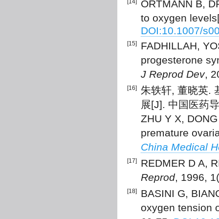
[14]
ORTMANN B, DRU
to oxygen levels
DOI:10.1007/s0
[15]
FADHILLAH, YOS
progesterone synt
J Reprod Dev
, 
[16]
朱轶轩, 董晓英
展[J]. 中国医药导报,
ZHU Y X, DONG X
premature ovaria
China Medical H
[17]
REDMER D A, REY
Reprod
, 1996, 1
[18]
BASINI G, BIANC
oxygen tension o