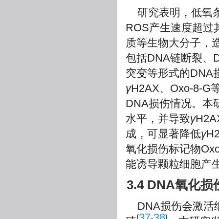
研究表明，低氧条
ROS产生速度超过
质等生物大分子，
包括DNA链断裂、
突变等形式的DNA
γ
H2AX、Oxo-
DNA损伤情况。本研
水平，并导致
γ
H2
成，可显著降低
γ
H
氧化损伤标记物Oxo
能诱导颗粒细胞产
3.4 DNA氧
DNA损伤会激
37
38
[
-
]