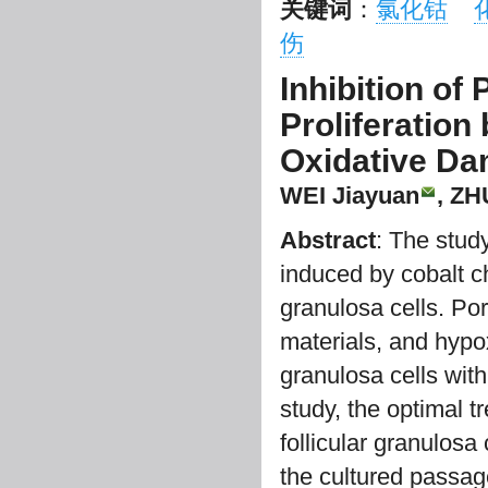
关键词
：
氯化钴
伤
Inhibition of
Proliferation
Oxidative D
WEI Jiayuan
, ZH
Abstract
: The stud
induced by cobalt c
granulosa cells. Por
materials, and hypox
granulosa cells wit
study, the optimal 
follicular granulosa
the cultured passage