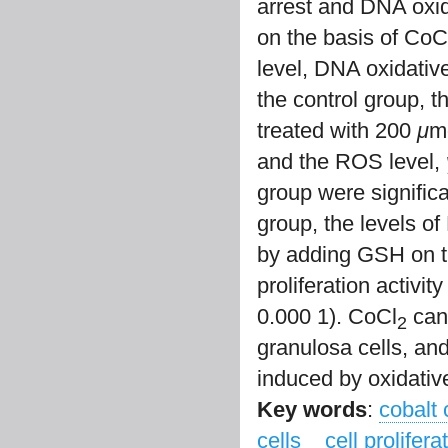
arrest and DNA oxi
on the basis of CoC
level, DNA oxidativ
the control group, th
treated with 200
μ
m
and the ROS level,
group were significa
group, the levels 
by adding GSH on t
proliferation activi
0.000 1). CoCl
can 
2
granulosa cells, an
induced by oxidative
Key words
:
cobalt 
cells
cell prolifera