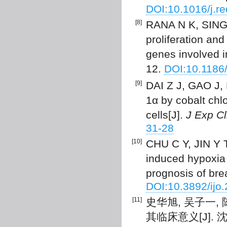
DOI:10.1016/j.r
[8]
RANA N K, SING
proliferation and
genes involved i
12.
DOI:10.1186
[9]
DAI Z J, GAO J, M
1α by cobalt chlo
cells[J].
J Exp C
31-28
[10]
CHU C Y, JIN Y T
induced hypoxia 
prognosis of bre
DOI:10.3892/ijo
[11]
史华旭, 吴子一,
其临床意义[J]. 沈阳