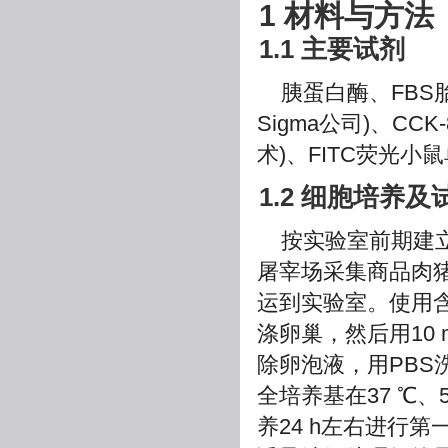
1 材料与方法
1.1 主要试剂
胰蛋白酶、FBS胎
Sigma公司)、CC
术)、FITC荧光小鼠
1.2 细胞培养
按实验室前期建
屠宰场采集商品肉猪
运到实验室。使用含有
涤卵巢，然后用10 
除卵泡液，用PBS洗
全培养基在37 ℃、
养24 h左右进行第