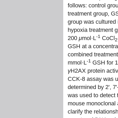
follows: control gro
treatment group, 
group was cultured 
hypoxia treatment g
-1
200
μ
mol·L
CoCl
2
GSH at a concentra
combined treatment
-1
mmol·L
GSH for 12 
γ
H2AX protein activ
CCK-8 assay was use
determined by 2', 7
was used to detect t
mouse monoclonal an
clarify the relation