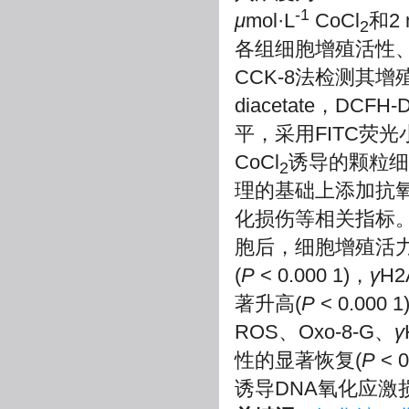
-1
μ
mol·L
CoCl
和2 
2
各组细胞增殖活性、
CCK-8法检测其增殖活性
diacetate，DCFH
平，采用FITC荧光
CoCl
诱导的颗粒细
2
理的基础上添加抗氧
化损伤等相关指标。
胞后，细胞增殖活力
(
P
< 0.000 1)，
γ
H
著升高(
P
< 0.00
ROS、Oxo-8-G、
γ
性的显著恢复(
P
< 0
诱导DNA氧化应激