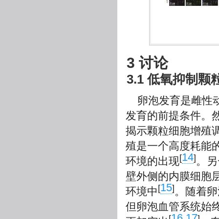
3 讨论
3.1 低氧抑制
卵泡发育是雌性
发育的前提条件。
揭示颗粒细胞增殖
殖是一个高度耗能
14
[
]
环境的出现
。另
壁外侧的内膜细胞
15
[
]
环境中
。随着卵
但卵泡血管系统始
16
17
[
-
]