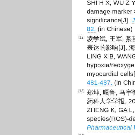
SHI H X, WU Z Y
damage marker 8
significance[J].
J
82.
(in Chinese)
[12]
凌学斌, 王军, 
表达的影响[J]. 海南
LING X B, WANG J
hypoxia/reoxygen
myocardial cells
481-487.
(in Chi
[13]
郑坤, 嘎鲁, 马宇
药科大学学报, 2022,
ZHENG K, GA L, 
species(ROS)-de
Pharmaceutical U