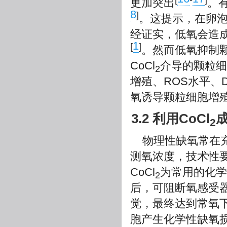
更加突出
。
8
]
。这提示，在卵
经证实，低氧会造成
1
[
]
。然而低氧抑制
CoCl
介导的颗粒细
2
增殖、ROS水平、
氧诱导颗粒细胞增
3.2 利用CoCl
2
物理性缺氧常在
测氧浓度，技术性
CoCl
为常用的化学
2
后，可阻断氧感受器
觉，最终达到常氧
胞产生化学性缺氧损