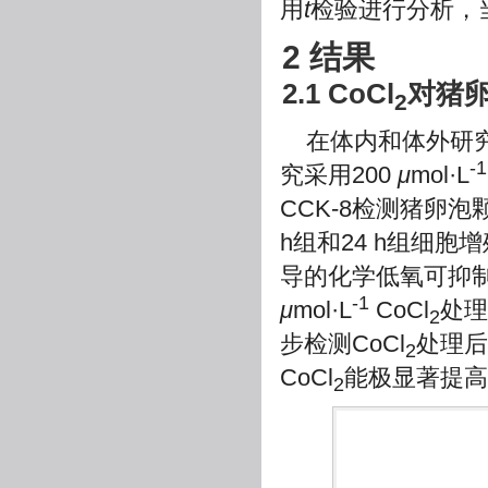
用
t
检验进行分析，
2 结果
2.1 CoCl
对猪
2
在体内和体外研究
-1
究采用200
μ
mol·L
CCK-8检测猪卵
h组和24 h组细胞
导的化学低氧可抑
-1
μ
mol·L
CoCl
处理
2
步检测CoCl
处理后
2
CoCl
能极显著提高颗
2