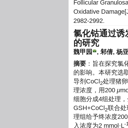
Follicular Granulos
Oxidative Damage[J]
2982-2992.
氯化钴通过诱
的研究
魏甲园
, 邾倩, 杨
摘要
：旨在探究氯化钴
的影响。本研究选
导剂CoCl
处理猪卵
2
理浓度，用200
μ
mo
细胞分成4组处理，
GSH+CoCl
联合处
2
理组给予终浓度20
-
入浓度为2 mmol·L