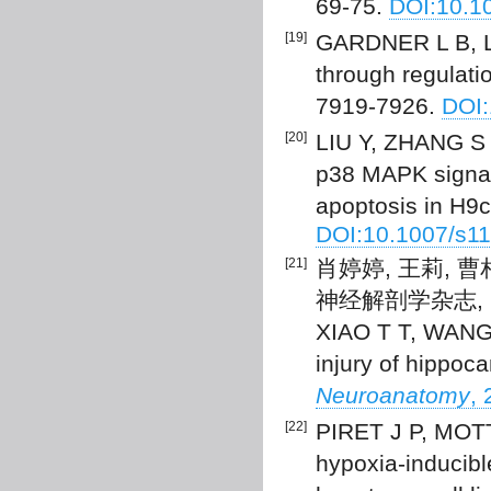
69-75.
DOI:10.1
[19]
GARDNER L B, LI
through regulati
7919-7926.
DOI:
[20]
LIU Y, ZHANG S L
p38 MAPK signal
apoptosis in H9c
DOI:10.1007/s1
[21]
肖婷婷, 王莉, 
神经解剖学杂志, 2020
XIAO T T, WANG L
injury of hippoc
Neuroanatomy
,
[22]
PIRET J P, MOTT
hypoxia-inducibl