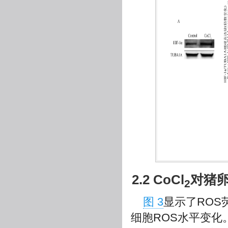
2.2 CoCl
对猪卵
2
图 3
显示了ROS
细胞ROS水平变化