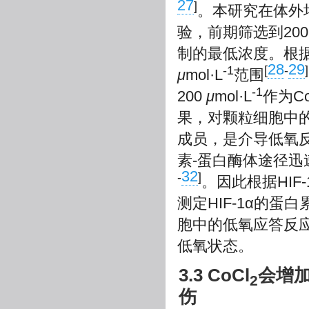
27
]
。本研究在体外
验，前期筛选到20
制的最低浓度。根据
28
29
-1
[
-
]
μ
mol·L
范围
-1
200
μ
mol·L
作为Co
果，对颗粒细胞中的低
成员，是介导低氧
素-蛋白酶体途径迅速
32
-
]
。因此根据HI
测定HIF-1α的蛋白
胞中的低氧应答反应
低氧状态。
3.3 CoCl
会增
2
伤