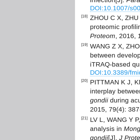
DOI:10.1007/s0
[18]
ZHOU C X, ZHU 
proteomic profili
Proteom
, 2016, 
[19]
WANG Z X, ZHOU 
between develop
iTRAQ-based qua
DOI:10.3389/fm
[20]
PITTMAN K J, KN
interplay betwee
gondii
during acu
2015, 79(4): 38
[21]
LV L, WANG Y P, 
analysis in
Mongo
gondii
[J].
J Prot