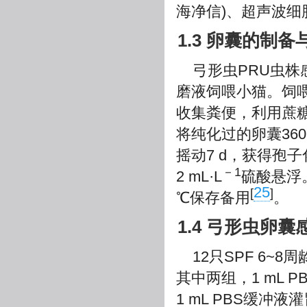
海净信)、超声波细
1.3 卵囊的制备
弓形虫PRU虫株
磨液饲喂小猫。饲
收集粪便，利用蔗
将纯化过的卵囊360 r
摇动7 d，获得孢子化
－1
2 mL·L
硫酸悬浮。
25
[
]
℃保存备用
。
1.4 弓形虫卵
12只SPF 6~
其中两组，1 mL 
1 mL PBS缓冲