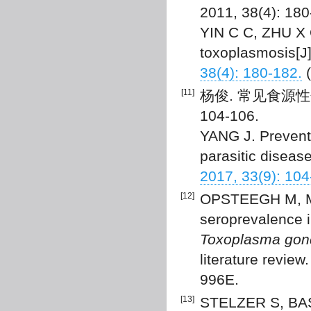
2011, 38(4): 180
YIN C C, ZHU X 
toxoplasmosis[J
38(4): 180-182.
(
[11]
杨俊. 常见食源性寄
104-106.
YANG J. Prevent
parasitic diseas
2017, 33(9): 104
[12]
OPSTEEGH M, MA
seroprevalence i
Toxoplasma gond
literature review.
996E.
[13]
STELZER S, BAS