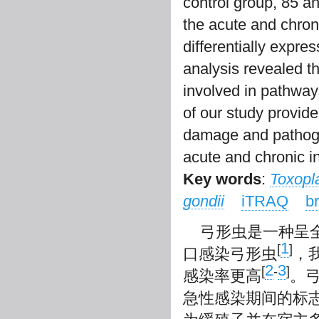
control group, 85 an
the acute and chroni
differentially expre
analysis revealed th
involved in pathwa
of our study provide
damage and pathog
acute and chronic in
Key words
:
Toxop
gondii
iTRAQ
b
弓形虫是一种呈
1
[
]
口感染弓形虫
，
2
3
[
-
]
感染率更高
。
急性感染期间的标