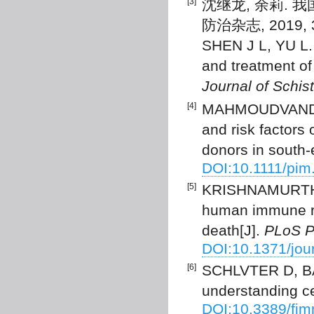
[3]
沈继龙, 余莉. 
防治杂志, 2019, 31
SHEN J L, YU L.
and treatment of
Journal of Schis
[4]
MAHMOUDVAND H,
and risk factors 
donors in south-e
DOI:10.1111/pim
[5]
KRISHNAMURTHY
human immune re
death[J].
PLoS P
DOI:10.1371/jou
[6]
SCHLVTER D, BA
understanding ce
DOI:10.3389/fi