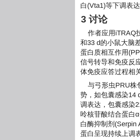
白(Vta1)等下调
3 讨论
作者应用iTRAQ
和33 d的小鼠大
蛋白质相互作用(P
信号转导和免疫反
体免疫应答过程相
与弓形虫PRU
势，如包囊感染14 
调表达，包囊感染2
呤核苷酸结合蛋白α
白酶抑制剂(Serpin A
蛋白呈现持续上调