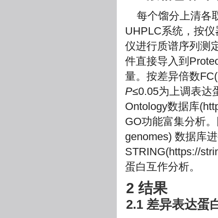
每个馏分上清各取2
UHPLC系统，按仪器
仪进行质谱序列测定
件直接导入到Prote
量。按差异倍数FC(F
P
≤0.05为上调表达蛋
Ontology数据库(
htt
GO功能富集分析。同时，利用
genomes) 数
STRING(
https://str
蛋白互作分析。
2 结果
2.1 差异表达