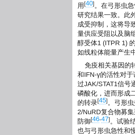
40
[
]
用
。在弓形虫急
研究结果一致。此外急
成受抑制，这将导
量供应受阻以及脑组织
醇受体1 (ITPR
如线粒体能量产生
免疫相关基因的转
和IFN-γ的活性
过JAK/STAT1
磷酸化，进而形成
45
[
]
的转录
。弓形虫
2/NuRD复合物募
46
47
[
-
]
防御
。试验结
也与弓形虫急性和慢