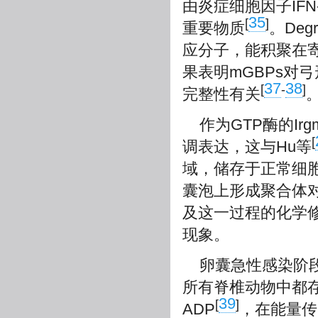
由炎症细胞因子IF
35
[
]
重要物质
。Degr
应分子，能积聚在
果表明mGBPs对
37
38
[
-
]
完整性有关
作为GTP酶的Irg
[
调表达，这与Hu等
域，储存于正常细
囊泡上形成聚合体
及这一过程的化学修
现象。
卵囊急性感染阶段
所有脊椎动物中都
39
[
]
ADP
，在能量传