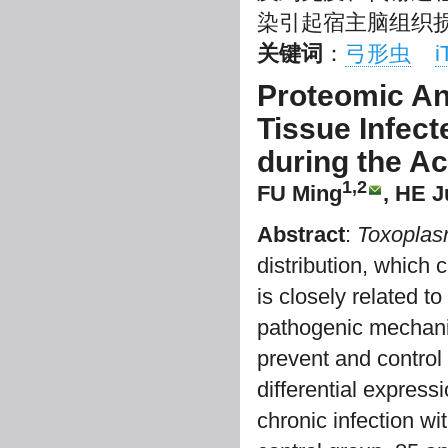
染引起宿主脑组织
关键词
：
弓形虫
Proteomic An
Tissue Infect
during the A
1,2
FU Ming
, HE J
Abstract
:
Toxoplas
distribution, which
is closely related t
pathogenic mechan
prevent and contro
differential express
chronic infection wi