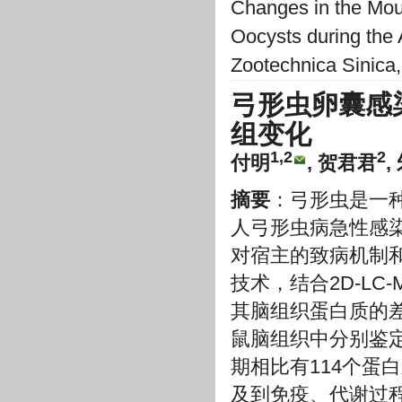
Changes in the Mou
Oocysts during the 
Zootechnica Sinica
弓形虫卵囊感
组变化
1,2
2
付明
, 贺君君
,
摘要
：弓形虫是一
人弓形虫病急性感
对宿主的致病机制和
技术，结合2D-LC
其脑组织蛋白质的
鼠脑组织中分别鉴定
期相比有114个蛋
及到免疫、代谢过