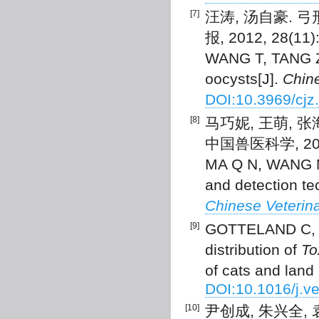
[7]
汪涛, 汤自豪. 
报, 2012, 28(11)
WANG T, TANG Z 
oocysts[J].
Chin
DOI:10.3969/cjz
[8]
马巧妮, 王萌, 
中国兽医科学, 2021,
MA Q N, WANG M,
and detection te
Chinese Veterin
[9]
GOTTELAND C, G
distribution of
To
of cats and land
DOI:10.1016/j.v
[10]
尹创成, 朱兴全,