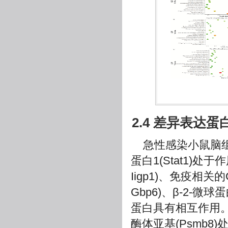
2.4 差异表达
急性感染小鼠脑
蛋白1(Stat1)处于
Iigp1)、免疫相关的
Gbp6)、β-2-微
蛋白具有相互作用
酶体亚基(Psmb8)处