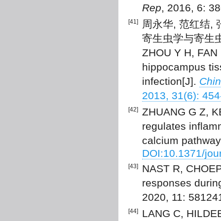
Rep
, 2016, 6: 3
[41]
周永华, 范红结,
寄生虫学与寄生虫病杂志,
ZHOU Y H, FAN H
hippocampus tiss
infection[J].
Chin
2013, 31(6): 454
[42]
ZHUANG G Z, KE
regulates inflam
calcium pathway
DOI:10.1371/jou
[43]
NAST R, CHOEPAK
responses during
2020, 11: 58124
[44]
LANG C, HILDEB