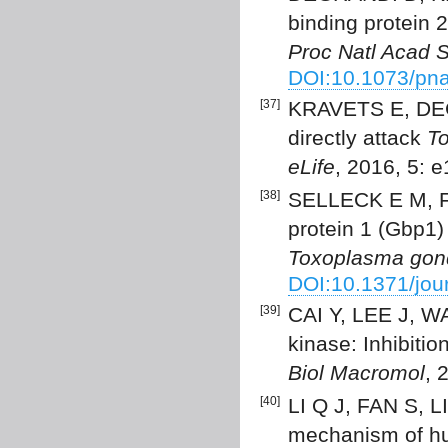
binding protein
Proc Natl Acad S
DOI:10.1073/pn
[37]
KRAVETS E, DEGR
directly attack
T
eLife
, 2016, 5: 
[38]
SELLECK E M, F
protein 1 (Gbp1)
Toxoplasma gond
DOI:10.1371/jou
[39]
CAI Y, LEE J, WA
kinase: Inhibitio
Biol Macromol
, 
[40]
LI Q J, FAN S, LI
mechanism of hu