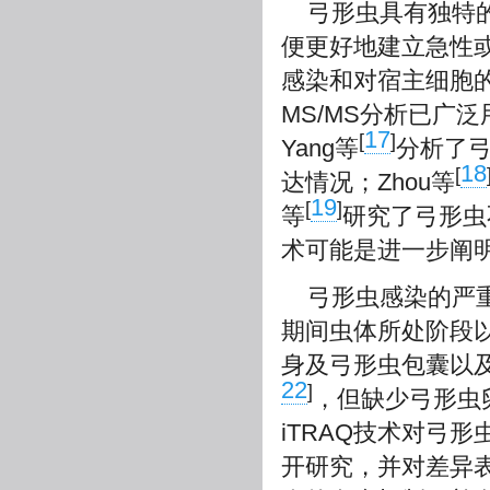
弓形虫具有独特
便更好地建立急性
感染和对宿主细胞
MS/MS分析已广
17
[
]
Yang等
分析了弓
18
[
达情况；Zhou等
19
[
]
等
研究了弓形虫
术可能是进一步阐
弓形虫感染的严
期间虫体所处阶段
身及弓形虫包囊以
22
]
，但缺少弓形虫
iTRAQ技术对弓
开研究，并对差异