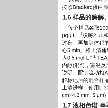
按照Bradford
1.6 样品的酶解
每个样品各取100
－1
μg·μL
胰酶2 μL和1
过夜。再加等体积的1
心5 min。将上
－1
入0.5 mol·L
TE
丙醇)混匀，室温反应
说明。配制流动相A液(
解标记后的混合样品粉末
上清进样。使用L-3000
cm×4.6 mm, 5 
1.7 液相色谱