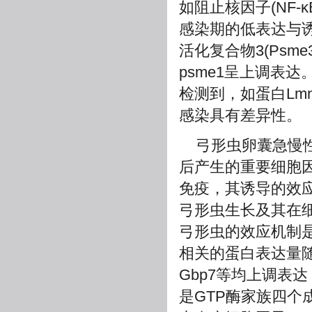
如阻止核因子(NF-
感染期的低表达与
活化复合物3(Psm
psme1呈上调表
检测到，如蛋白Lmnb
感染具有差异性。
弓形虫卵囊急慢性
后产生的重要细胞
免疫，其诱导的效应
弓形虫生长及其在
弓形虫的效应机制是
相关的蛋白表达量随之
Gbp7等均上调表达
是GTP酶家族四个