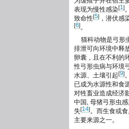
为缓殖子并在宿主
1
[
]
表现为慢性感染
5
[
]
致命性
，潜伏感
6
[
]
。
猫科动物是弓形
排泄可向环境中释
卵囊，且在不利的
性弓形虫病与环境
9
[
]
水源、土壤引起
已成为水源性和食
对牲畜业造成经济
中国, 母猪弓形虫
14
[
]
失
。而生食或食
主要来源之一。