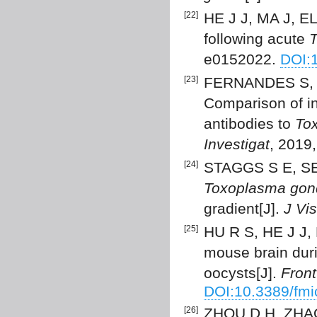
[22]
HE J J, MA J, EL
following acute
T
e0152022.
DOI:
[23]
FERNANDES S, 
Comparison of ind
antibodies to
To
Investigat
, 2019
[24]
STAGGS S E, SEE 
Toxoplasma gond
gradient[J].
J Vi
[25]
HU R S, HE J J, 
mouse brain duri
oocysts[J].
Front
DOI:10.3389/fm
[26]
ZHOU D H, ZHAO 