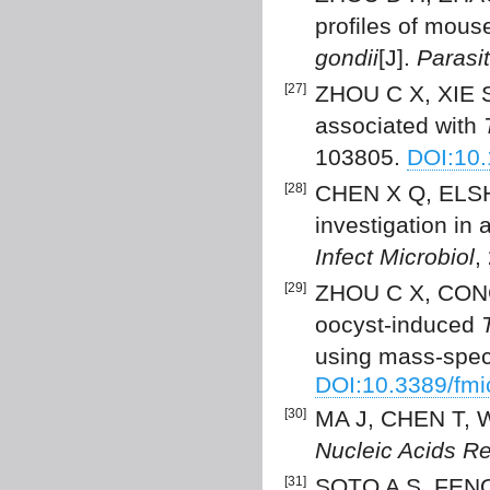
profiles of mouse
gondii
[J].
Parasi
[27]
ZHOU C X, XIE S 
associated with
103805.
DOI:10.
[28]
CHEN X Q, ELSHE
investigation in
Infect Microbiol
,
[29]
ZHOU C X, CONG 
oocyst-induced
using mass-spec
DOI:10.3389/fm
[30]
MA J, CHEN T, WU
Nucleic Acids R
[31]
SOTO A S, FENO