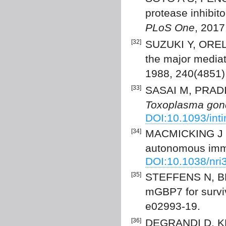
protease inhibit
PLoS One
, 2017
[32]
SUZUKI Y, OREL
the major mediat
1988, 240(4851)
[33]
SASAI M, PRADI
Toxoplasma gond
DOI:10.1093/in
[34]
MACMICKING J D. 
autonomous imm
DOI:10.1038/nri
[35]
STEFFENS N, BEU
mGBP7 for survi
e02993-19.
[36]
DEGRANDI D, KR