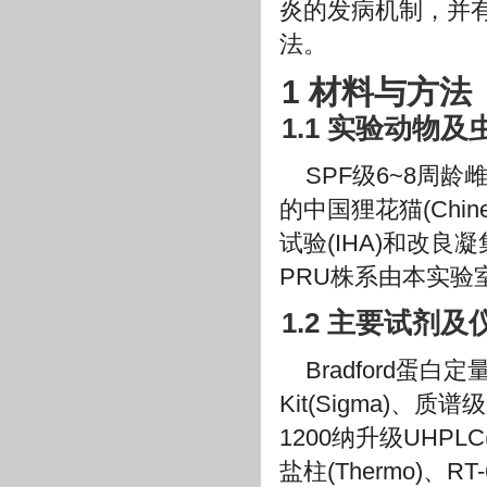
炎的发病机制，并
法。
1 材料与方法
1.1 实验动物及
SPF级6~8周龄
的中国狸花猫(Chin
试验(IHA)和改良凝
PRU株系由本实验
1.2 主要试剂及
Bradford蛋白定
Kit(Sigma)、质谱级
1200纳升级UHPLC(T
盐柱(Thermo)、RT