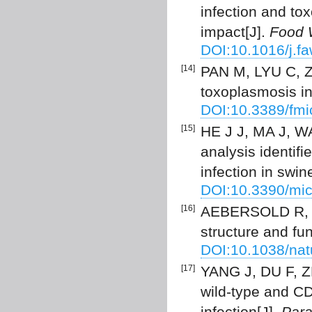
infection and to
impact[J].
Food 
DOI:10.1016/j.f
[14]
PAN M, LYU C, ZH
toxoplasmosis in
DOI:10.3389/fm
[15]
HE J J, MA J, WA
analysis identif
infection in swin
DOI:10.3390/mi
[16]
AEBERSOLD R, M
structure and fun
DOI:10.1038/na
[17]
YANG J, DU F, ZH
wild-type and C
infection[J].
Para