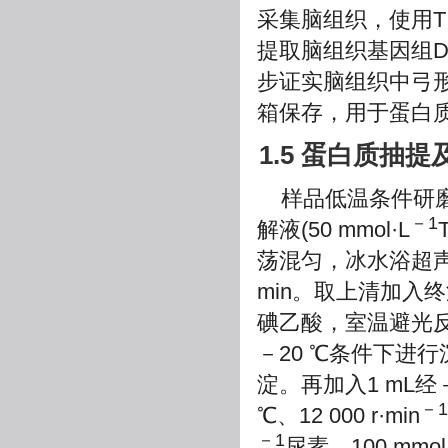
采集脑组织，使用TIANam
提取脑组织基因组D
步证实脑组织中弓形
箱保存，用于蛋白
1.5 蛋白质抽提
样品低温条件研
－1
解液(50 mmol·L
荡混匀，冰水浴超声5 m
min。取上清加入终浓
碘乙酸，室温避光反应
－20 ℃条件下进行沉淀(
淀。再加入1 mL
－1
℃、12 000 r·min
－1
尿素、100 mmol