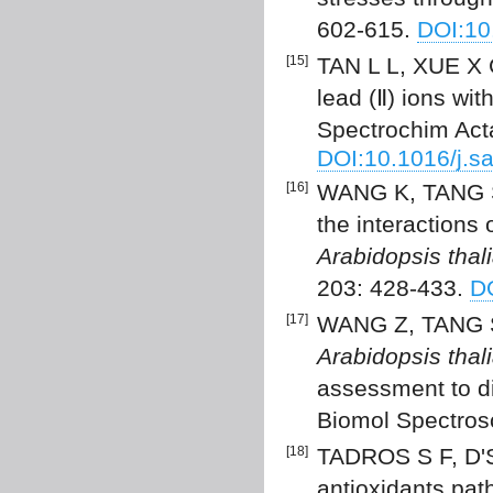
602-615.
DOI:10
[15]
TAN L L, XUE X G
lead (Ⅱ) ions wi
Spectrochim Act
DOI:10.1016/j.s
[16]
WANG K, TANG S 
the interactions 
Arabidopsis thal
203: 428-433.
DO
[17]
WANG Z, TANG S 
Arabidopsis thal
assessment to di
Biomol Spectros
[18]
TADROS S F, D'S
antioxidants pat