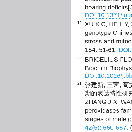
hearing deficits
DOI:10.1371/jou
[19]
XU X C, HE L Y,
genotype Chinese
stress and mitoc
154: 51-61.
DOI:
[20]
BRIGELIUS-FLOH
Biochim Biophys
DOI:10.1016/j.b
[21]
张建新, 王茜, 
期的表达特性研究[J].
ZHANG J X, WANG
peroxidases famil
stages of male g
42(5): 650-657.
(