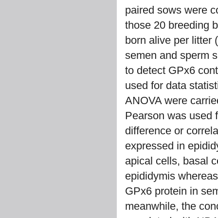
paired sows were co
those 20 breeding b
born alive per litte
semen and sperm sa
to detect GPx6 con
used for data stati
ANOVA were carried o
Pearson was used fo
difference or correl
expressed in epidi
apical cells, basal 
epididymis whereas 
GPx6 protein in sem
meanwhile, the conc