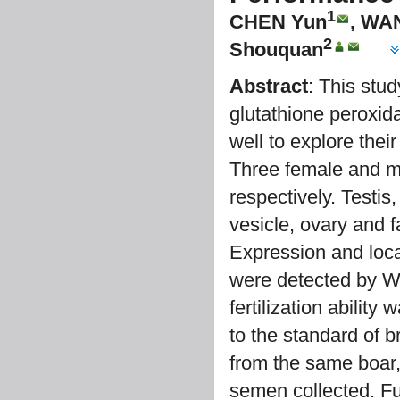
1
CHEN Yun
, WA
2
Shouquan
Abstract
: This stu
glutathione peroxid
well to explore thei
Three female and ma
respectively. Testis
vesicle, ovary and f
Expression and local
were detected by W
fertilization abili
to the standard of 
from the same boar,
semen collected. Fu