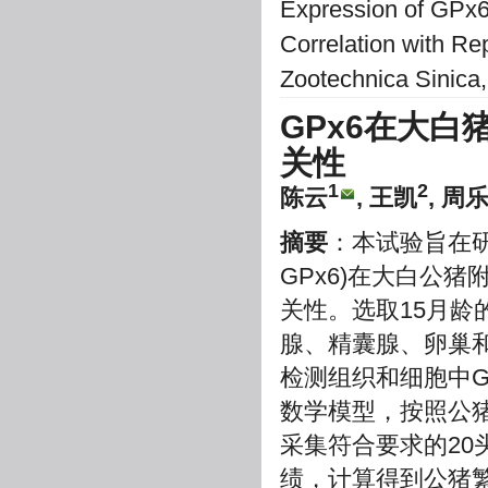
Expression of GPx6 
Correlation with Re
Zootechnica Sinica
GPx6在大
关性
1
2
陈云
, 王凯
, 周
摘要
：本试验旨在研究谷
GPx6)在大白公
关性。选取15月龄
腺、精囊腺、卵巢和
检测组织和细胞中G
数学模型，按照公猪
采集符合要求的20
绩，计算得到公猪