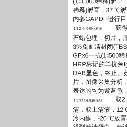
(1∶1 000稀释)孵
稀释)孵育，37 ℃
内参GAPDH进行
获得新
1.3.2 免疫组化检测
石蜡包埋，切片，厚
3%兔血清封闭(TB
GPx6一抗(1∶5
HRP标记的羊抗兔IgG
DAB显色，终止
片，图像采集分析，
表达的均为紫蓝色
取2 mL
1.3.3 精液蛋白提取
清，取上清液，12 000
冷丙酮，-20 ℃放置4 