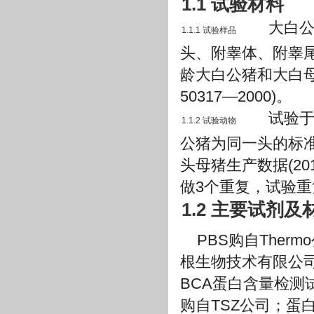
1.1 试验材料
大白公猪
1.1.1 试验样品
头、附睾体、附睾尾
龄大白公猪和大白母
50317—2000)。
试验于广
1.1.2 试验动物
公猪为同一头的标准
头母猪生产数据(20
做3个重复，试验重
1.2 主要试剂及
PBS购自The
根生物技术有限公司；
BCA蛋白含量检测试
购自TSZ公司；