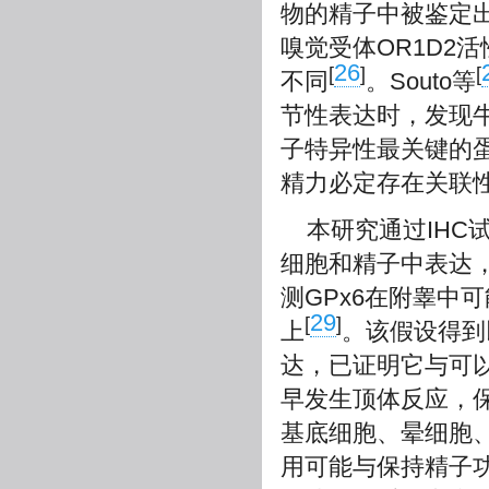
物的精子中被鉴定
嗅觉受体OR1D2
26
[
]
[
不同
。Souto等
节性表达时，发现牛
子特异性最关键的蛋
精力必定存在关联
本研究通过IHC
细胞和精子中表达
测GPx6在附睾中
29
[
]
上
。该假设得到
达，已证明它与可
早发生顶体反应，
基底细胞、晕细胞
用可能与保持精子功