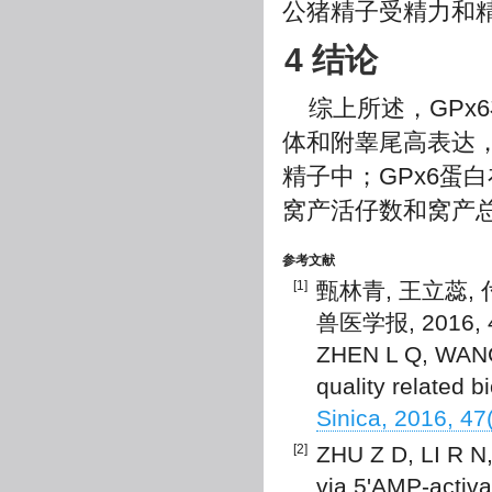
公猪精子受精力和
4 结论
综上所述，GP
体和附睾尾高表达
精子中；GPx6蛋
窝产活仔数和窝产
参考文献
[1]
甄林青, 王立蕊,
兽医学报, 2016, 47
ZHEN L Q, WANG 
quality related b
Sinica, 2016, 47
[2]
ZHU Z D, LI R N,
via 5'AMP-activa