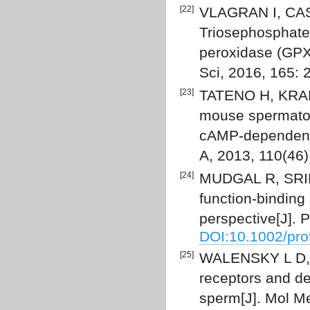
[22]
VLAGRAN I, CAS
Triosephosphate 
peroxidase (GPX5
Sci, 2016, 165: 
[23]
TATENO H, KRAPF
mouse spermatozo
cAMP-dependent 
A, 2013, 110(46
[24]
MUDGAL R, SRIN
function-binding 
perspective[J]. 
DOI:10.1002/pro
[25]
WALENSKY L D, 
receptors and de
sperm[J]. Mol M