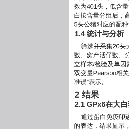
数为401头，低含
白按含量分组后，高
5头公猪对应的配种
1.4 统计与分析
筛选并采集20
数、窝产活仔数、分娩率
立样本
t
检验及单因素
双变量Pearson相
准误”表示。
2 结果
2.1 GPx6在
通过蛋白免疫印迹(
的表达，结果显示，