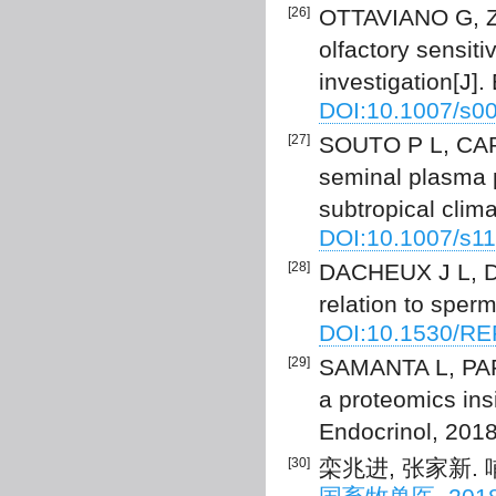
[26]
OTTAVIANO G, 
olfactory sensiti
investigation[J]
DOI:10.1007/s0
[27]
SOUTO P L, CARM
seminal plasma p
subtropical clim
DOI:10.1007/s1
[28]
DACHEUX J L, DA
relation to sper
DOI:10.1530/RE
[29]
SAMANTA L, PARI
a proteomics insi
Endocrinol, 2018
[30]
栾兆进, 张家新.