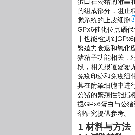
蛋白在公猪的附睾
的组成部分，阻止
[
觉系统的上皮细胞
GPx6催化位点硒
中也能检测到GPx
繁殖力衰退和氧化
猪精子功能相关，对
段，相关报道寥寥
免疫印迹和免疫组化
其在附睾细胞中进行
公猪的繁殖性能指标
掘GPx6蛋白与公
剂研究提供参考。
1 材料与方法