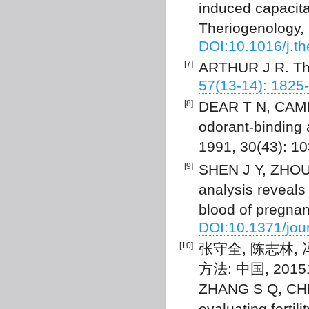
induced capacita
Theriogenology, 
DOI:10.1016/j.t
[7]
ARTHUR J R. The
57(13-14): 1825
[8]
DEAR T N, CAMPB
odorant-binding 
1991, 30(43): 1
[9]
SHEN J Y, ZHOU 
analysis reveals
blood of pregnan
DOI:10.1371/jou
[10]
张守全, 陈志林
方法: 中国, 201510
ZHANG S Q, CHEN
evaluating fertil