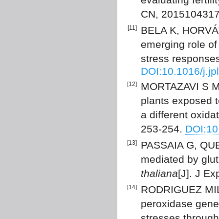
CN, 20151043175
[11]
BELA K, HORVÁTH
emerging role of
stress responses
DOI:10.1016/j.jp
[12]
MORTAZAVI S M 
plants exposed 
a different oxida
253-254.
DOI:10
[13]
PASSAIA G, QUEVA
mediated by glut
thaliana
[J]. J E
[14]
RODRIGUEZ MILL
peroxidase gene
stresses through