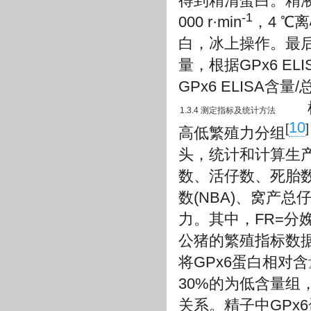
得到精清蛋白。精液
-1
000 r·min
，4 ℃离
白，冰上操作。最
量，根据GPx6 E
GPx6 ELISA含
根据
1.3.4 测定指标及统计方法
10
[
]
高低繁殖力分组
头，统计和计算生
数、活仔数、死胎
数(NBA)、窝产总
力。其中，FR=分娩
公猪的繁殖指标数据
将GPx6蛋白相对
30%的为低含量组
关系。精子中GPx