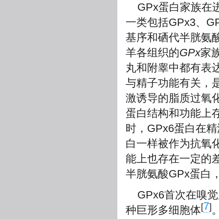
GPx蛋白家族在
一类包括GPx3、G
基序和硒代半胱氨
羊各组织的
GPx
家
丸和附睾中都有表
与精子功能有关，
激诱导的脂质过氧化
蛋白结构和功能上存
时，GPx6蛋白在
白一样被作为抗氧
能上也存在一定的
半胱氨酸GPx蛋白
GPx6首次在
7
[
]
种巨形多细胞体