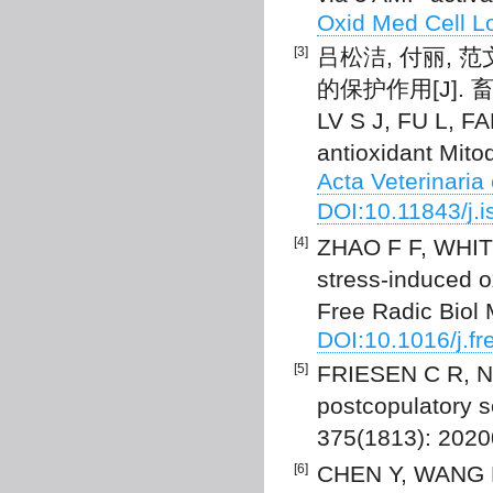
Oxid Med Cell L
[3]
吕松洁, 付丽, 范
的保护作用[J]. 畜牧
LV S J, FU L, FA
antioxidant Mit
Acta Veterinaria
DOI:10.11843/j.
[4]
ZHAO F F, WHITI
stress-induced o
Free Radic Biol 
DOI:10.1016/j.f
[5]
FRIESEN C R, NO
postcopulatory s
375(1813): 202
[6]
CHEN Y, WANG K,