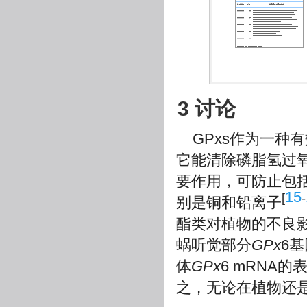
3 讨论
GPxs作为一
它能清除磷脂氢过
要作用，可防止包
15
[
-
别是铜和铅离子
酯类对植物的不良
蜗听觉部分
GPx
6
体
GPx
6 mRNA
之，无论在植物还是