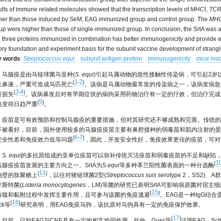
ults of immune related molecules showed that the transcription levels of
MHC
Ⅰ,
TC
her than those induced by SeM, EAG immunized group and control group. The
MH
up were higher than those of single-immunized group. In conclusion, the SrtA was 
 three proteins immunized in combination has better immunogenicity and provide ef
ory foundation and experiment basis for the subunit vaccine development of strangl
y words
:
Streptococcus equi
subunit antigen protein
immunogenicity
mice mo
马腺疫是由马链球菌马亚种(
S
.
equi
)引起马属动物的急性接触性传染病，可引起2岁
1
2
[
-
]
性鼻液，严重可造成马匹死亡
。该病是马属动物最常发的传染病之一，该病发病急
3
4
[
-
]
济损失
。该病暴发后对有早期症状的病驹采用药物治疗有一定的疗效，但治疗完成
5
[
]
也变得日趋严重
。
疫苗是可有效预防和控制马腺疫的重要措施，但对其研究还不够成熟和完善。传统的
不被看好，目前，国外使用较多的马腺疫疫苗主要有鼻腔接种的弱毒苗和肌内注射的蛋
6
7
[
-
]
安全性差和免疫效力低等问题
，因此，开发安全性好，免疫效果更佳的疫苗，可对
S
.
equi
的多抗原组成的亚单位疫苗可以弥补传统灭活疫苗和弱毒疫苗的不足和缺陷
1
[
马腺疫疫苗发展的主要方向之一。SrtA为
S
.
equi
等多种革兰阳性菌表面的一种分选酶
11
[
]
胞壁的肽聚糖上
，以往对猪链球菌2型(
Streptococcus
suis
serotype 2，SS2)、A
李斯特菌(
Listeria
monocytogenes
，LM)等菌的研究已表明SrtA可影响病原菌对宿主
15
[
]
吞噬和黏附过程中发挥主要作用，且可参与该菌的免疫逃避
。EAG是一种IgG结
16
[
]
ock等
研究表明，用EAG免疫马驹，该抗原对马驹具有一定的免疫保护效果。
17
[
]
目前，已知EAG与CNE具有一定的相互协同作用。此外，Guss等
证明EAG、S