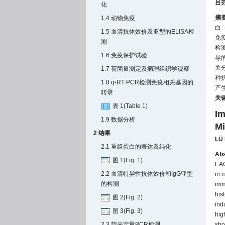
吕
化
摘
1.4 动物免疫
白
1.5 血清抗体效价及亚型的ELISA检
免
测
检
1.6 免疫保护试验
导
关
1.7 荷菌量测定及病理组织学观察
种
1.8 q-RT PCR检测免疫相关基因的
产
转录
关
表 1(Table 1)
Im
1.9 数据分析
Mi
2 结果
LÜ 
2.1 重组蛋白的表达及纯化
Abs
图 1(Fig. 1)
EA
2.2 血清特异性抗体效价和IgG亚型
in 
的检测
imm
his
图 2(Fig. 2)
ind
图 3(Fig. 3)
hig
2.3 荧光定量PCR检测
sho