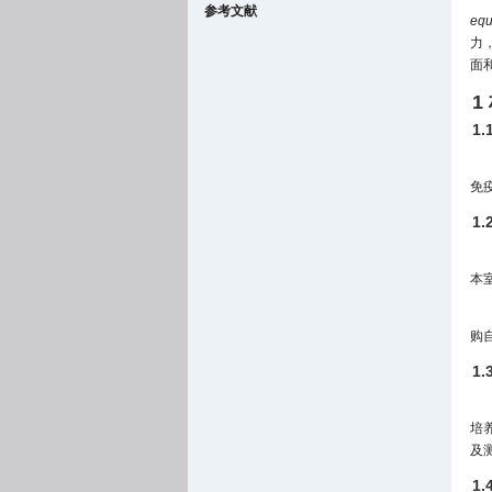
参考文献
equ
力
面
1
1
免疫
1
本
购
1
培养
及
1