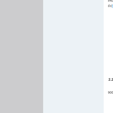
P
白(
2
9