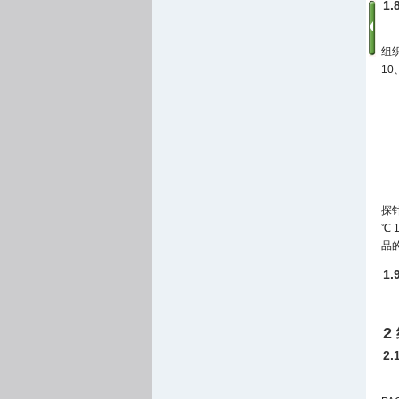
1
组
10
探针
℃ 
品
1
2
2