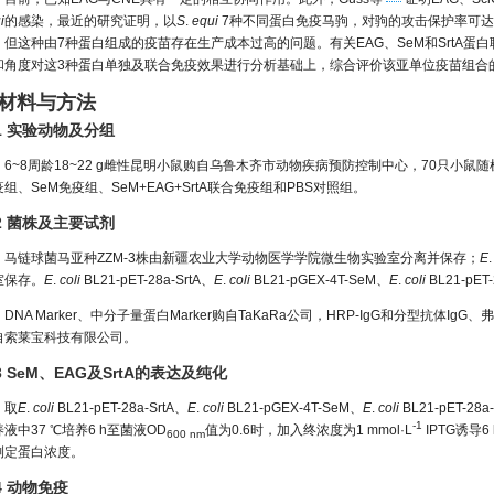
i
的感染，最近的研究证明，以
S
.
equi
7种不同蛋白免疫马驹，对驹的攻击保护率可达
，但这种由7种蛋白组成的疫苗存在生产成本过高的问题。有关EAG、SeM和SrtA
和角度对这3种蛋白单独及联合免疫效果进行分析基础上，综合评价该亚单位疫苗组合
 材料与方法
.1 实验动物及分组
6~8周龄18~22 g雌性昆明小鼠购自乌鲁木齐市动物疾病预防控制中心，70只小鼠随机
组、SeM免疫组、SeM+EAG+SrtA联合免疫组和PBS对照组。
.2 菌株及主要试剂
马链球菌马亚种ZZM-3株由新疆农业大学动物医学学院微生物实验室分离并保存；
E
室保存。
E
.
coli
BL21-pET-28a-SrtA、
E
.
coli
BL21-pGEX-4T-SeM、
E
.
coli
BL21-p
DNA Marker、中分子量蛋白Marker购自TaKaRa公司，HRP-IgG和分型抗体I
自索莱宝科技有限公司。
.3 SeM、EAG及SrtA的表达及纯化
取
E
.
coli
BL21-pET-28a-SrtA、
E
.
coli
BL21-pGEX-4T-SeM、
E
.
coli
BL21-pET-2
-1
液中37 ℃培养6 h至菌液OD
值为0.6时，加入终浓度为1 mmol·L
IPTG诱导
600 nm
测定蛋白浓度。
.4 动物免疫