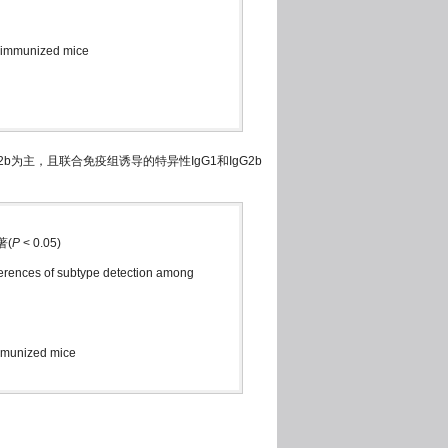
n immunized mice
b为主，且联合免疫组诱导的特异性IgG1和IgG2b
著(
P
< 0.05)
differences of subtype detection among
immunized mice