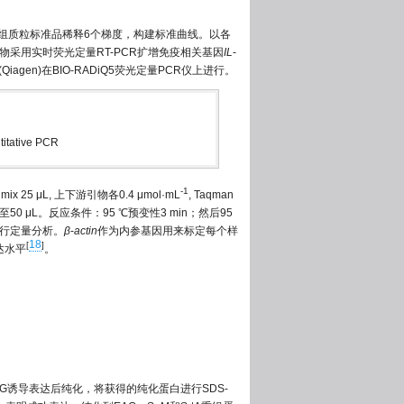
重组质粒标准品稀释6个梯度，构建标准曲线。以各
物采用实时荧光定量RT-PCR扩增免疫相关基因
IL
-
kit (Qiagen)在BIO-RADiQ5荧光定量PCR仪上进行。
titative PCR
-1
25 μL, 上下游引物各0.4 μmol·mL
, Taqman
ater补至50 μL。反应条件：95 ℃预变性3 min；然后95
然后进行定量分析。
β
-
actin
作为内参基因用来标定每个样
18
[
]
达水平
。
-28a-EAG诱导表达后纯化，将获得的纯化蛋白进行SDS-