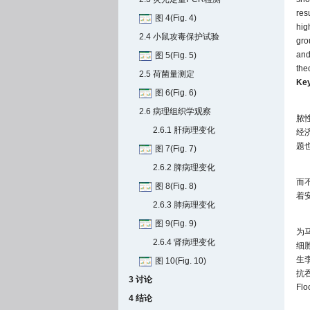
res
图 4(Fig. 4)
hig
2.4 小鼠攻毒保护试验
gro
and
图 5(Fig. 5)
the
2.5 荷菌量测定
Ke
图 6(Fig. 6)
2.6 病理组织学观察
脓
2.6.1 肝病理变化
经
题
图 7(Fig. 7)
2.6.2 脾病理变化
而
图 8(Fig. 8)
着
2.6.3 肺病理变化
图 9(Fig. 9)
为
2.6.4 肾病理变化
细
生
图 10(Fig. 10)
抗
3 讨论
Fl
4 结论