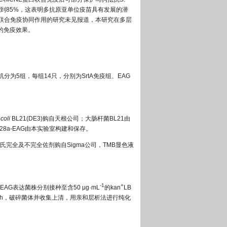
到85%，这表明多抗原亚单位疫苗具有发展的潜
蛋白联合免疫协同作用的研究未见报道，本研究在多层
的免疫效果。
分为5组，每组14只，分别为SrtA免疫组、EAG
.
coli
BL21(DE3)购自天根公司；大肠杆菌BL21由
ET-28a-EAG由本实验室构建和保存。
gG、弗氏完全及不完全佐剂购自Sigma公司，TMB显色液
-1
+
8a-EAG表达菌株分别接种至含50 μg·mL
的kan
LB
6 h，破碎菌体并收集上清，用亲和层析法进行纯化