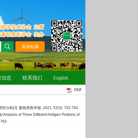
PDF
. 畜牧兽医学报, 2021, 52(3): 752-762.
nalysis of Three Different Antigen Proteins of
2-762.