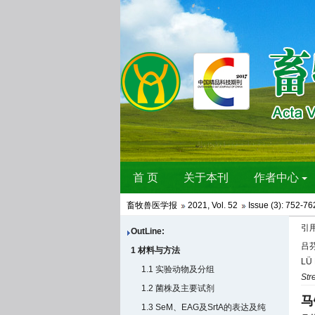
畜牧兽医学报
2021
,
Vol. 52
Issue (3)
: 752-76
引
OutLine:
吕芬
1 材料与方法
LÜ 
1.1 实验动物及分组
Str
1.2 菌株及主要试剂
马
1.3 SeM、EAG及SrtA的表达及纯