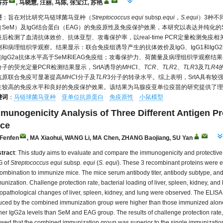
芬芬
, 马晓慧, 汪丽, 马陈, 张宝江, 苏艳
要
：旨在对比研究马链球菌马亚种（
Streptococcus equi
subsp
.equi，S.equi
）3种不同
（SeM）及IgG结合蛋白（EAG）的免疫原性及免疫保护效果，本研究以表达并纯化的Sr
疫后检测了血清抗体效价、抗体亚型、攻毒保护率，以real-time PCR定量检测免
测和病理组织学观察。结果显示：联合免疫组诱导产生的抗体效价及IgG、IgG1和IgG
的IgG2a抗体水平高于SeM和EAG免疫组；攻毒保护力、荷菌量及病理组织学观察结
分子的荧光定量PCR检测结果显示，SrtA诱导的
MHC
Ⅰ、
TCR
、
TLR
2、
TLR
3及
TLR
4
抗原联合免疫可显著提高
MHC
Ⅰ分子及
TLR
3分子的转录水平。综上表明，SrtA具有
生较高的免疫水平和良好的免疫保护效果。该结果为马腺疫亚单位疫苗的研究提供了理
键词
：
马链球菌马亚种
亚单位抗原蛋白
免疫原性
小鼠模型
munogenicity Analysis of Three Different Antigen Pr
ce
Fenfen
, MA Xiaohui, WANG Li, MA Chen, ZHANG Baojiang, SU Yan
tract
: This study aims to evaluate and compare the immunogenicity and protective 
G of
Streptococcus equi
subsp
. equi
(
S. equi
). These 3 recombinant proteins were e
combination to immunize mice. The mice serum antibody titer, antibody subtype, a
unization. Challenge protection rate, bacterial loading of liver, spleen, kidney, and 
topathological changes of liver, spleen, kidney, and lung were observed. The ELISA
uced by the combined immunization group were higher than those immunized alon
her IgG2a levels than SeM and EAG group. The results of challenge protection rate,
wed that the combined immunization group was superior to the single immunizatio