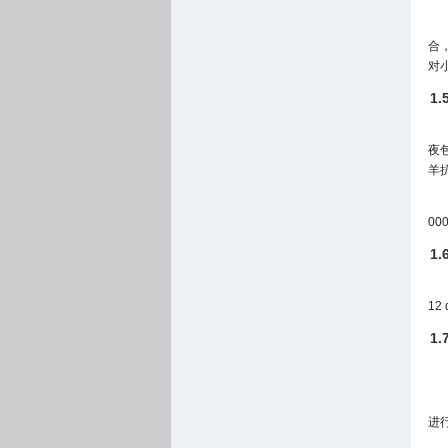
合
对
1
夜包
羊
0
1
1
1
进