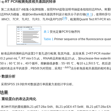
.8 q-RT PCR检测免疫相关基因的转录
第二次免疫后7 d收集小鼠脾细胞，按照RNA提取说明书抽提各组组织总RNA。将
织总RNA为模板，根据GenBank相关基因序列设计相关分子的引物(
表 1
)，使用特异引
18
[
]
、
MHC
Ⅰ、
TCR
、
TLR
2、
TL
R3、
TLR
4及
RP
105
，检测用Quanti Tect RT-PCR 
表 1
荧光定量PCR引物序列
Table 1
Primer sequence of the fluorescence quan
标准品和待测样品均设置2个复孔进行检测, 取其均值。反应体系: 2×RT-PCR master mix 
-1
0.2 μmol·mL
, RT mix 0.5 μL，RNA样品和标准品10 μL，加nuclease-free w
150 s；60 ℃ 30 s，40个循环。熔解曲线参数：55~95 ℃，每10 s上升0.5 ℃。
－ΔΔ
Ct
的相对表达水平的差异，PBS作为对照组，采用2
法分析免疫相关基因的相对表
.9 数据分析
采用SPSS 19.0软件对数据进行单因素方差统计学分析。
 结果
.1 重组蛋白的表达及纯化
将3种不同的重组菌BL21-pET-28a-SrtA、BL21-pGEX-4T-SeM、BL21-pET