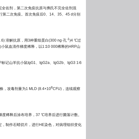
氏完全佐剂，第二次免疫抗原与弗氏不完全佐剂混
行第二次免疫。首次免疫后0、14、35、45 d分别
-1
6) 溶解抗原，用3种重组蛋白(300 ng·孔
)4 ℃过
血清作梯度稀释，以1∶10 000稀释的HRP山
羊抗小鼠IgG1、IgG2a、IgG2b、IgG3 1∶6
8
毒剂量为1 MLD (8.4×10
CFU)，连续观察
梯度稀释后涂布培养，37 ℃培养后进行菌落计数。
固定，制作石蜡切片，进行HE染色，对病理组织变化