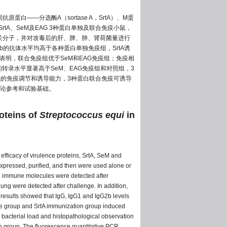
抗原蛋白——分选酶A（sortase A，SrtA）、M蛋
tA、SeM及EAG 3种蛋白单独及联合免疫小鼠，
疫相关分子，并对攻毒后的肝、脾、肺、肾荷菌量进行
2b的抗体水平均高于各种蛋白单独免疫组，SrtA诱
果表明，联合免疫组优于SeM和EAG免疫组；免疫相
的转录水平显著高于SeM、EAG免疫组和对照组，3
较强的免疫调节和诱导能力，3种蛋白联合免疫可诱导
论参考和试验基础。
oteins of
Streptococcus equi
in
efficacy of virulence proteins, SrtA, SeM and
xpressed, purified, and then were used alone or
nd immune molecules were detected after
lung were detected after challenge. In addition,
 results showed that IgG, IgG1 and IgG2b levels
e group and SrtA immunization group induced
 bacterial load and histopathological observation
n group. The fluorescence quantitative PCR