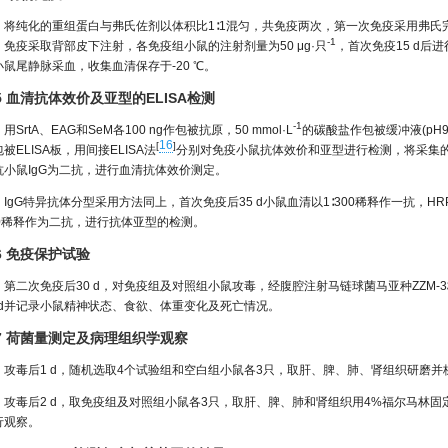
将纯化的重组蛋白与弗氏佐剂以体积比1∶1混匀，共免疫两次，第一次免疫采用弗
-1
，免疫采取背部皮下注射，各免疫组小鼠的注射剂量为50 μg·只
，首次免疫15 d后进
小鼠尾静脉采血，收集血清保存于-20 ℃。
.5 血清抗体效价及亚型的ELISA检测
-1
用SrtA、EAG和SeM各100 ng作包被抗原，50 mmol·L
的碳酸盐作包被缓冲液(pH9.
16
[
]
被ELISA板，用间接ELISA法
分别对免疫小鼠抗体效价和亚型进行检测，将采集的小鼠
抗小鼠IgG为二抗，进行血清抗体效价测定。
IgG特异抗体分型采用方法同上，首次免疫后35 d小鼠血清以1∶300稀释作一抗，HRP标记山
00稀释作为二抗，进行抗体亚型的检测。
.6 免疫保护试验
第二次免疫后30 d，对免疫组及对照组小鼠攻毒，经腹腔注射马链球菌马亚种ZZM-3株，攻
2 d并记录小鼠精神状态、食欲、体重变化及死亡情况。
.7 荷菌量测定及病理组织学观察
攻毒后1 d，随机选取4个试验组和空白组小鼠各3只，取肝、脾、肺、肾组织研磨并
攻毒后2 d，取免疫组及对照组小鼠各3只，取肝、脾、肺和肾组织用4%福尔马林
行观察。