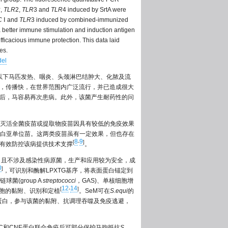
R
,
TLR
2,
TLR
3 and
TLR
4 induced by SrtA were
C
Ⅰ and
TLR
3 induced by combined-immunized
a better immune stimulation and induction antigen
ficacious immune protection. This data laid
es.
del
以下马匹发热、咽炎、头颈淋巴结肿大、化脓及流
，传播快，在世界范围内广泛流行，并已造成很大
后，马容易再次患病。此外，该菌产生耐药性的问
灭活全菌疫苗或提取物疫苗因具有较低的免疫效果
白亚单位苗。这两类疫苗虽有一定效果，但也存在
8
9
[
-
]
有效防控该病提供技术支撑
。
，且不涉及感染性病原菌，生产和应用较为安全，成
0
]
，可识别和酶解LPXTG基序，将表面蛋白锚定到
群链球菌(group A
streptococci
，GAS)、单核细胞增
12
14
[
-
]
细胞的黏附、识别和定植
。SeM可在
S
.
equi
的
合蛋白，参与该菌的黏附、抗调理吞噬及免疫逃避，
clC和CNE蛋白联合免疫后可部分保护马驹抵抗
S
.