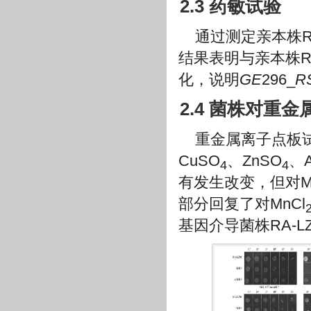
2.3 药敏试验
通过测定亲本株RA
结果表明与亲本株RA
化，说明
GE
296_
R
2.4 菌株对重
重金属离子点板试
CuSO
、ZnSO
、A
4
4
有发生改变，但对Mn
部分回复了对MnCl
基因介导菌株RA-LZ