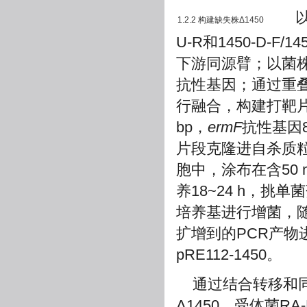
以亲本
1.2.2 构建缺失株Δ1450
U-R和1450-D-F/
下游同源臂；以菌株L
抗性基因；通过重叠
行融合，构建打靶片
bp，
ermF
抗性基因8
片段克隆进自杀质粒
胞中，涂布在含50 m
养18~24 h，挑单菌
培养基进行增菌，随后分
扩增到的PCR产物
pRE112-1450。
通过结合转移和
Δ1450。受体菌RA-