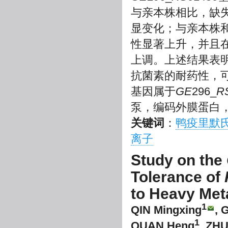
与亲本株相比，缺失
显变化；与亲本株和
性显著上升，并且在
上调。上述结果表
抗菌素的耐药性，可
基因属于
GE
296_
R
泵，编码外膜蛋白，
关键词
：
鸭疫里默
离子
Study on the
Tolerance of
to Heavy Met
1
QIN Mingxing
, 
1
QUAN Heng
, ZHU