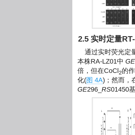
2.5 实时定量RT
通过实时荧光定量R
本株RA-LZ01中
GE
倍，但在CoCl
的作
2
化(
图 4A
)；然而，在
GE
296_
RS
0145