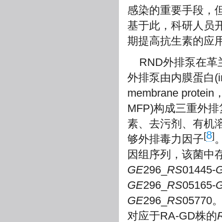
感染的重要手段，
基于此，科研人员
期提高抗生素的应
RND外排泵在
外排泵由内膜蛋白(inne
membrane prote
MFP)构成三重外
素、去污剂、有机
8
[
]
够外排毒力因子
因组序列，该菌中存
GE
296_
RS
01445-
GE
296_
RS
05165-
GE
296_
RS
05770
对应于RA-GD株的