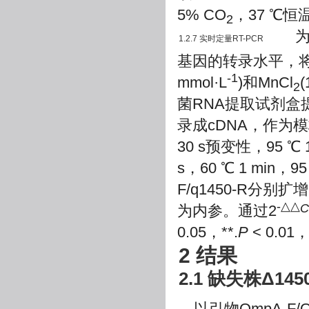
5% CO
，37 ℃恒
2
为了
1.2.7 实时定量RT-PCR
基因的转录水平，将
-1
mmol·L
)和MnCl
(
2
菌RNA提取试剂盒提
录成cDNA，作为模
30 s预变性，95 ℃
s，60 ℃ 1 min，
F/q1450-R分别扩增
-△△
C
为内参。通过2
0.05，**.
P
< 0.01，
2 结果
2.1 缺失株Δ14
以引物OmpA-F/Om