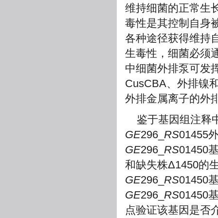
维持细菌的正常生
毒性是其控制自身
各种途径获得维持
生毒性，细菌必须
中细菌外排泵可发
CusCBA、外排镍
外排金属离子的外
鉴于基因组注释
GE
296_
RS
0145
GE
296_
RS
0145
和缺失株Δ1450
GE
296_
RS
014
GE
296_
RS
014
点验证该基因是否