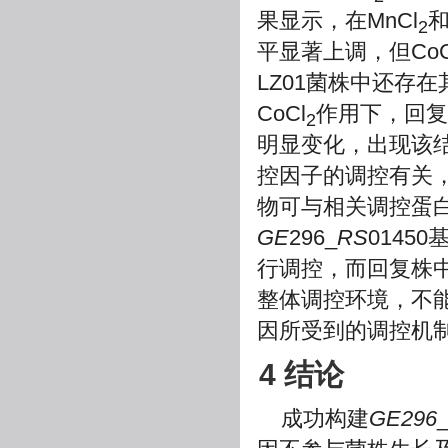
果显示，在MnCl
和
2
平显著上调，但CoC
LZ01菌株中还存在
CoCl
作用下，回复株
2
明显变化，出现该
控因子的调控有关
物可与相关调控蛋
GE
296_
RS
014
行调控，而回复株
整体调控环境，不
因所受到的调控机
4 结论
成功构建
GE296