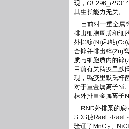
现，
GE
296_
RS
0
其生长能力无关。
目前对于重金属
排出细胞周质和细胞质
外排镍(Ni)和钴(C
合锌并排出锌(Zn)
质与细胞质内的锌(Zn
目前有关鸭疫里默
现，鸭疫里默氏杆菌R
对于重金属离子Ni、
株外排重金属离子N
RND外排泵的
SDS使RaeE-Ra
验证了MnCl
、NiCl
2