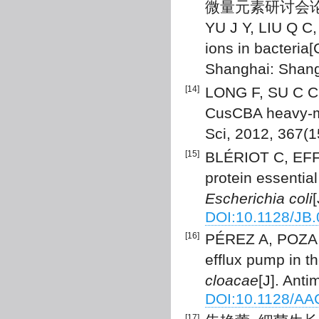
微量元素研讨会论文
YU J Y, LIU Q C,
ions in bacteria
Shanghai: Shangh
[14]
LONG F, SU C C, 
CusCBA heavy-me
Sci, 2012, 367(
[15]
BLÉRIOT C, EFFA
protein essential
Escherichia coli
DOI:10.1128/JB.
[16]
PÉREZ A, POZA M
efflux pump in th
cloacae
[J]. Ant
DOI:10.1128/AA
[17]