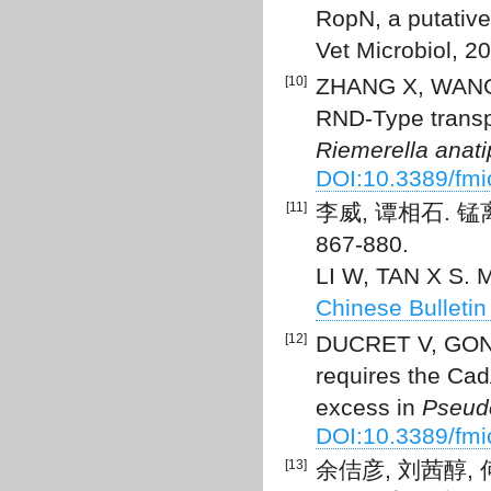
RopN, a putativ
Vet Microbiol, 2
[10]
ZHANG X, WANG M 
RND-Type transpo
Riemerella anati
DOI:10.3389/fm
[11]
李威, 谭相石. 锰
867-880.
LI W, TAN X S. 
Chinese Bulletin
[12]
DUCRET V, GONZ
requires the Cad
excess in
Pseud
DOI:10.3389/fmi
[13]
余佶彦, 刘茜醇,