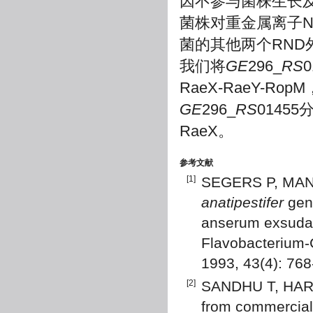
因不参与菌株生长及
菌株对重金属离子N
菌的其他两个RND外排泵
我们将
GE
296_
RS
0
RaeX-RaeY-Rop
GE
296_
RS
0145
RaeX。
参考文献
[1]
SEGERS P, MAN
anatipestifer
gen.
anserum exsudativ
Flavobacterium-C
1993, 43(4): 76
[2]
SANDHU T, HARR
from commercial 