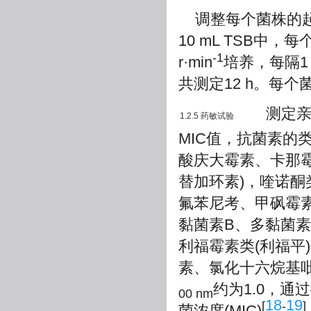
调整每个菌株的起
10 mL TSB中，
-1
r·min
培养，每隔1
共测定12 h。每个
测定亲本株
1.2.5 药敏试验
MIC值，抗菌素的
酸庆大霉素、卡那霉
替加环素)，喹诺酮
氟苯尼考、甲砜霉素
黏菌素B、多黏菌素
利福霉素类(利福平)
素、氯化十六烷基吡啶
约为1.0，
00 nm
18
19
[
-
]
菌浓度(MIC)