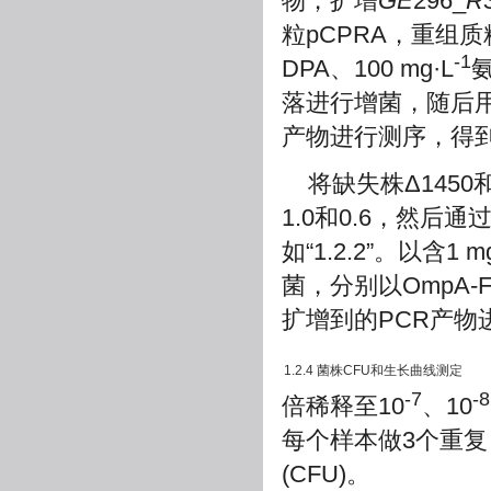
物，扩增
GE
296_
R
粒pCPRA，重组质
-1
DPA、100 mg·L
氨
落进行增菌，随后用引
产物进行测序，得到的
将缺失株Δ1450和
1.0和0.6，然
如“1.2.2”。以含1 m
菌，分别以OmpA-F
扩增到的PCR产物
1.2.4 菌株CFU和生长曲线测定
-7
-8
倍稀释至10
、10
每个样本做3个重
(CFU)。