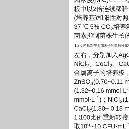
板中以2倍连续稀释，抗
(培养基)和阳性对照
37 ℃ 5% CO
培养
2
菌素抑制菌株生长的
1.2.6 菌株对重金属离子的敏感性试
左右，分别加入AgC
NiCl
、CoCl
、CaC
2
2
金属离子的培养板，各金
ZnSO
(0.70~0.11 
4
-
(1.32~0.16 mmol·L
-1
mmol·L
)；NiCl
(1
2
CaCl
(1.80~ 0.18 
2
1∶100比例重新转
6
-
取10
~10 CFU·mL