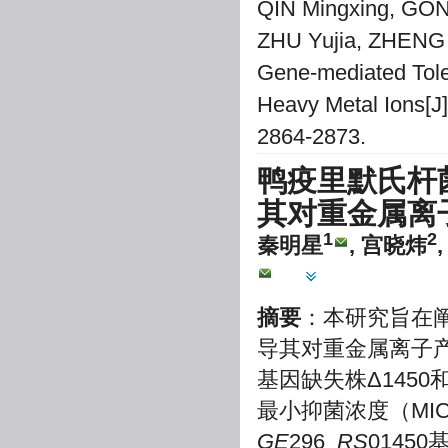
QIN Mingxing, GO
ZHU Yujia, ZHENG 
Gene-mediated Tol
Heavy Metal Ions[J]
2864-2873.
鸭疫里默氏杆菌
其对重金属离
1
2
秦明星
, 宫晓炜
摘要
：本研究旨在阐
导其对重金属离子产
基因缺失株Δ145
最小抑菌浓度（MI
GE
296_
RS
014