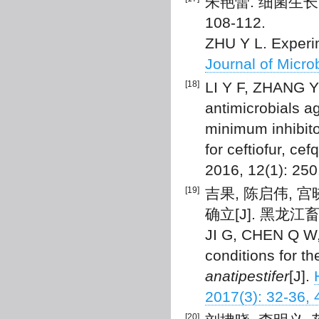
朱艳蕾. 细菌生长曲
108-112.
ZHU Y L. Experim
Journal of Micro
[18]
LI Y F, ZHANG Y 
antimicrobials a
minimum inhibito
for ceftiofur, ce
2016, 12(1): 250
[19]
吉果, 陈启伟, 
确立[J]. 黑龙江畜牧兽
JI G, CHEN Q W, 
conditions for t
anatipestifer
[J].
2017(3): 32-36, 
[20]