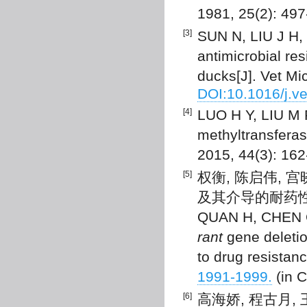
1981, 25(2): 49
[3]
SUN N, LIU J H, 
antimicrobial re
ducks[J]. Vet Mi
DOI:10.1016/j.v
[4]
LUO H Y, LIU M F
methyltransfera
2015, 44(3): 16
[5]
权衡, 陈启伟, 
及其介导的耐药性[J].
QUAN H, CHEN Q 
rant
gene deleti
to drug resistanc
1991-1999.
(in C
[6]
高海娇, 程古月,