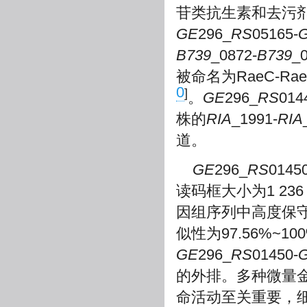
苷类抗生素和去污剂，被
GE
296_
RS
05165-
B739
_0872-
B739
_
被命名为RaeC-R
0
]
。
GE
296_
RS
014
株的
RIA
_1991-
RIA
道。
GE
296_
RS
014
读码框大小为1 23
因组序列中高度保守
似性为97.56%~
GE
296_
RS
01450-
的外排。多种微量
命活动至关重要，