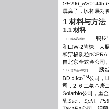
GE
296_
RS
01445-
属离子，以拓展对
1 材料与方法
1.1 材料
鸭疫里默氏杆
1.1.1 菌株和质粒
和LJW-2菌株、大肠
和穿梭质粒pCPR
自北京全式金公司
胰蛋白酶
1.1.2 培养基和试剂
TM
BD difco
公司，L
司，2, 6-二氨基
Solarbio公
酶
Sac
Ⅰ、
Sph
Ⅰ、
Pst
TaKaRa公司，细菌