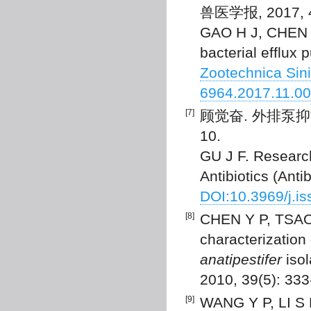
兽医学报, 2017, 48
GAO H J, CHEN G
bacterial efflux 
Zootechnica Sini
6964.2017.11.0
[7]
顾觉奋. 外排泵抑制剂
10.
GU J F. Research
Antibiotics (Anti
DOI:10.3969/j.i
[8]
CHEN Y P, TSAO 
characterization
anatipestifer
isol
2010, 39(5): 33
[9]
WANG Y P, LI S 