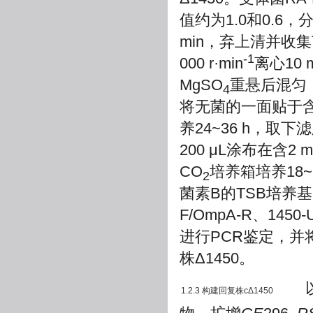
值约为1.0和0.6，分别
min，弃上清并收集菌体
-1
000 r·min
离心10 
MgSO
重悬后混匀，
4
将无菌的一面贴于含50
养24~36 h，取下滤膜
200 μL涂布在含2 m
CO
培养箱培养18~
2
菌素B的TSB培养
F/OmpA-R、1450-U
进行PCR鉴定，并
株Δ1450。
以亲本
1.2.3 构建回复株cΔ1450