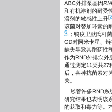
ABC外排泵基因
RI
和有机溶剂的耐受
[
溶剂的敏感性上升
该菌对替加环素的
6
]
；鸭疫里默氏杆菌RA
GD对阿米卡星、链
缺失导致其耐药性
作为RND外排泵外
通过测定11类共2
后，各种抗菌素对菌
关。
尽管许多RND
研究结果也表明该
的获取和毒力等。