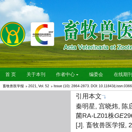
畜牧兽医学报
2021
,
Vol. 52
Issue (10)
: 2864-2873. DOI:
10.11843/j.issn.036
引用本文
秦明星, 宫晓炜, 陈
菌RA-LZ01株
GE
29
[J]. 畜牧兽医学报, 202