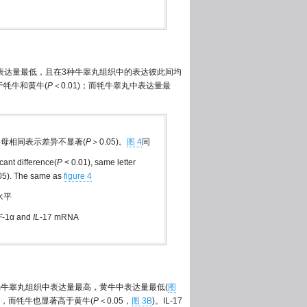
中表达量最低，且在3种牛睾丸组织中的表达彼此间均
于牦牛和黄牛(
P
＜0.01)；而牦牛睾丸中表达量最
)，字母相同表示差异不显著(
P
＞0.05)。
图 4
同
cant difference(
P
< 0.01), same letter
05). The same as
figure 4
水平
F
-1α and
IL
-17 mRNA
α在犏牛睾丸组织中表达量最高，黄牛中表达量最低(
图
1)，而牦牛也显著高于黄牛(
P
＜0.05，
图 3B
)。IL-17