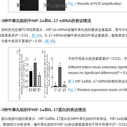
Fig. 1
Results of PCR amplification
.2 3种牛睾丸组织中
HIF
-1α和
IL
-17 mRNA的表达情况
实时荧光定量PCR结果显示，
HIF
-1α mRNA在犏牛睾丸组织量表达量最高，黄牛
极显著差异(
P
＜0.01，
图 2A
)。
IL
-17 mRNA在犏牛睾丸组织中表达量最高，极显著高
，与黄牛差异不显著(
P
＞0.05，
图 2B
)。
不同字母表示差异极显著(
P
< 0.01
Different letters mean extremely signifi
means no significant difference(
P
> 0.
图 2
HIF
-1α和
IL
-17 mRNA的相对表达
Fig. 2
Relative expression levels of
HI
.3 3种牛睾丸组织中HIF-1α和IL-17蛋白的表达情况
蛋白免疫印迹结果显示，HIF-1α和IL-17蛋白在3种牛睾丸组织均有表达。HIF-1
)。数据统计分析表明，犏牛睾丸组织中HIF-1α表达量极显著高于牦牛和黄牛(
P
＜0.0