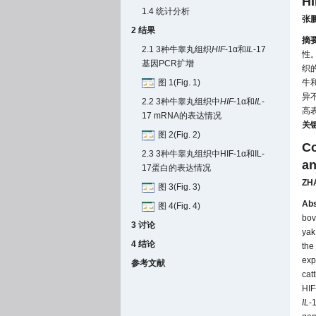
H
1.4 统计分析
张
2 结果
摘
2.1 3种牛睾丸组织
HIF
-1α和
IL
-17
性。
基因PCR扩增
织
图 1(Fig. 1)
牛
异
2.2 3种牛睾丸组织中
HIF
-1α和
IL
-
高
17 mRNA的表达情况
关
图 2(Fig. 2)
Co
2.3 3种牛睾丸组织中HIF-1α和IL-
an
17蛋白的表达情况
ZH
图 3(Fig. 3)
Abs
图 4(Fig. 4)
bov
3 讨论
yak
4 结论
the
exp
参考文献
cat
HIF
IL
-