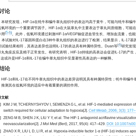
 讨论
本研究发现，HIF-1α在牦牛和犏牛睾丸组织中的表达均高于黄牛，可能与牦牛和犏牛
低氧环境的一个重要调节因子。HIF-1α在大鼠睾丸中主要表达于睾丸间质细胞，可能在
5
6
[
-
]
作用
。此外，低氧环境通过刺激HIF-1α/VEGF轴促进血管生长、增加血流量，
。本试验对IL-17基因和蛋白在3种牛睾丸组织的表达进行了检测，结果显示，IL-1
4
[
]
的试验结果相符，其表达差异也说明IL-17的表达具有种属特异性。Duan等
研究发现
睾丸免疫反应及精子正常发生。有研究表明，HIF-1α持续的高表达会促进IL-17的产生，而
，这或许是HIF-1α和IL-17在犏牛睾丸组织中呈显著性高表达的一种解释。
 结论
HIF-1α和IL-17在不同牛睾丸组织中的表达差异说明其具有种属特异性；牦牛和犏牛睾丸
，推测其在低氧环境的适应中有着重要的调控作用。
考文献
]
KIM J W, TCHERNYSHYOV I, SEMENZA G L, et al. HIF-1-mediated expression of
switch required for cellular adaptation to hypoxia[J].
Cell Metab
, 2006, 3(3): 177
]
ZENG M B, SHEN J K, LIU Y Y, et al. The HIF-1 antagonist acriflavine:visualizatio
neovascularization[J].
J Mol Med (Berl)
, 2017, 95(4): 417–429.
DOI: 10.1007/s0
]
ZHAO X R, LIU L D, LI R, et al. Hypoxia-inducible factor 1-α (HIF-1α) induces ap