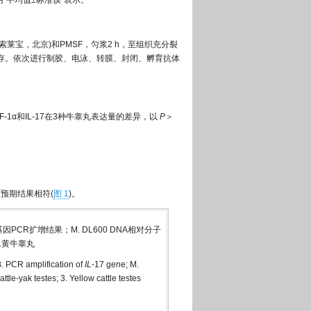
“平均值±标准误”表示。
索莱宝，北京)和PMSF，匀浆2 h，至组织充分裂
 ℃保存。依次进行制胶、电泳、转膜、封闭、孵育抗体
-1α和IL-17在3种牛睾丸表达量的差异，以
P
＞
与预期结果相符(
图 1
)。
7基因PCR扩增结果；M. DL600 DNA相对分子
.黄牛睾丸
. PCR amplification of
IL
-17 gene; M.
tle-yak testes; 3. Yellow cattle testes