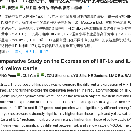
IF-1α和IL-17在牦牛、犏牛及黄牛睾丸中的表达比较研究
鹏
, 崔燕
, 邹胜南, 余四九, 何俊峰, 廖博, 白雪峰
要
：本研究旨在比较HIF-1α和IL-17在不同牛睾丸组织中的差异性表达，进一步探究HIF
以成年牦牛、犏牛和黄牛的睾丸作为研究对象，采用Western-blot、实时荧光定量PCR
的表达差异。结果显示，3种牛睾丸组织中HIF-1α与IL-17基因和蛋白表达都存在
和黄牛（
P
< 0.01）；此外，牦牛HIF-1α与IL-17蛋白水平表达显著高于黄牛（
P
< 0.0
不显著（
P
>0.05）。HIF-1α和IL-17基因和蛋白在不同牛睾丸组织中的表达差异
表达提示HIF-1α和IL-17对适应低氧环境具有重要的调节作用。
键词
：
牛
睾丸
HIF-1α
IL-17
mparative Study on the Expression of HIF-1α and IL-
d Yellow Cattle
ANG Peng
, CUI Yan
, ZOU Shengnan, YU Sijiu, HE Junfeng, LIAO Bo, 
tract
: The purpose of this study was to compare the differential expression of HIF-1α
ines, and to further explore the correlation between the regulatory functions of HIF-
, cattle-yak, and yellow cattle were used as the research objects. Western-blot and
 differential expression of HIF-1α and IL-17 proteins and genes in 3 types of bovine 
ression of HIF-1α and IL-17 genes and proteins were significantly different among 3
tle-yak testes were extremely significantly higher than those in yak and yellow cattle
-1α and IL-17 proteins in yak were significantly higher than those of yellow cattle (
P
17 gene was not significantly different between yak and yellow cattle (
P
>0.05). The 