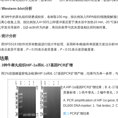
参在3种牛睾丸组织中无差异，故采用2
法计算目的基因的相对表达量，数据均采用
3 Western-blot分析
将3种牛的睾丸组织研磨成粉状，各称取100 mg，按比例加入RIPA组织/细胞裂解液(
后离心收集上清。按比例加入4×SDS上样缓冲液后置于沸水浴中加热10 min, -20
化学发光等操作，以β-actin作为内参，将目的条带与其灰度值相比得到相对量。
.4 统计分析
用SPSS19.0软件对所有数据进行统计学处理。采用样本
t
检验和单因素方差法分析HIF
05表示差异不显著，
P
＜0.05表示差异显著，
P
＜0.01表示差异极显著。
 结果
.1 3种牛睾丸组织
HIF
-1α和
IL
-17基因PCR扩增
用1%琼脂糖凝胶电泳检测
HIF
-1α和
IL
-17基因PCR扩增产物，结果均为单一条带，
A.
HIF
-1α基因PCR扩增结果；B.
IL
-1
质量标准；1.牦牛睾丸；2.犏牛睾丸；3
A. PCR amplification of
HIF
-1α gene; B
DL600 DNA marker; 1. Yak testes; 2. Cat
图 1
PCR扩增结果