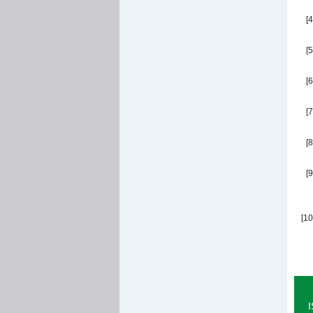
[4
[5
[6
[7
[8
[9
[10