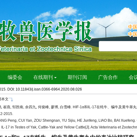
015. DOI: 10.11843/j.issn.0366-6964.2020.08.026
用本文
, 崔燕, 邹胜南, 余四九, 何俊峰, 廖博, 白雪峰. HIF-1α和IL-17在牦牛、犏牛及黄牛睾丸中
12-2015.
NG Peng, CUI Yan, ZOU Shengnan, YU Sijiu, HE Junfeng, LIAO Bo, BAI Xuefeng. C
 IL-17 in Testes of Yak, Cattle-Yak and Yellow Cattle[J]. Acta Veterinaria et Zootec