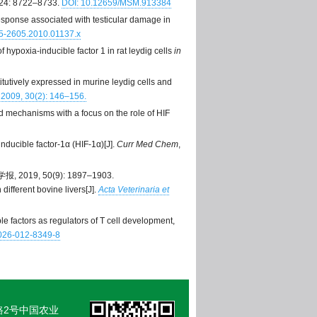
 24: 8722–8733.
DOI: 10.12659/MSM.913384
ponse associated with testicular damage in
65-2605.2010.01137.x
oxia-inducible factor 1 in rat leydig cells
in
itutively expressed in murine leydig cells and
, 2009, 30(2): 146–156.
 mechanisms with a focus on the role of HIF
inducible factor-1α (HIF-1α)[J].
Curr Med Chem
,
19, 50(9): 1897–1903.
different bovine livers[J].
Acta Veterinaria et
actors as regulators of T cell development,
026-012-8349-8