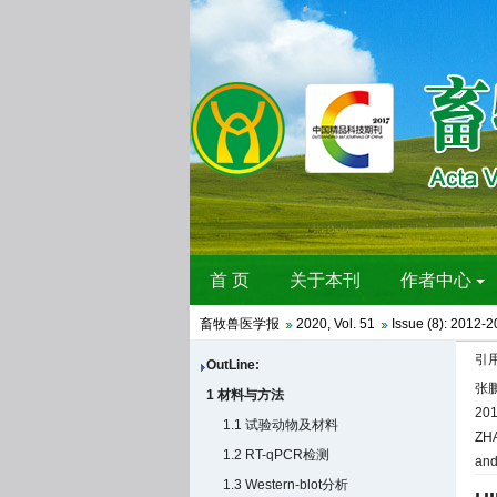
畜牧兽医学报
2020
,
Vol. 51
Issue (8)
: 2012-2
引
OutLine:
张鹏
1 材料与方法
20
1.1 试验动物及材料
ZHA
1.2 RT-qPCR检测
and
1.3 Western-blot分析