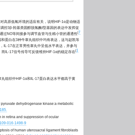
对高原低氧环境的适应有关，说明HIF-1α是动物适
调控3β-羟基类固醇脱氢酶I型基因的表达中发挥促
7
[
也能通过NO等间接参与调节血管与生精小管的通透性
7基因和蛋白在3种牛睾丸组织中均有表达，这与赵凯等
，IL-17在正常男性睾丸中呈低水平表达，并参与
1
[
IL-17信号传导可反馈维持HIF-1α的稳定存在
组织中HIF-1α和IL-17蛋白表达水平都高于黄
 pyruvate dehydrogenase kinase:a metabolic
–185.
n in retina and suppression of ocular
0109-016-1498-9
optosis of human uterosacral ligament fibroblasts