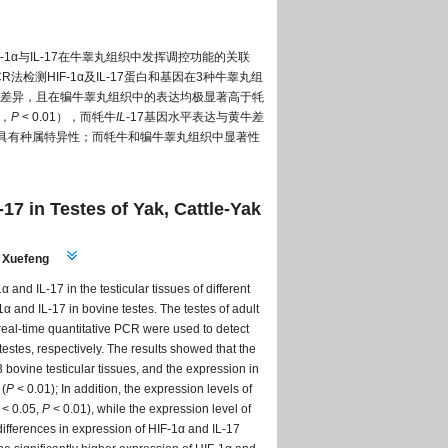
-1α与IL-17在牛睾丸组织中发挥调控功能的关联
法检测HIF-1α及IL-17蛋白和基因在3种牛睾丸组
显著性差异，且在犏牛睾丸组织中的表达均极显著高于牦
5，
P
< 0.01），而牦牛
IL
-17基因水平表达与黄牛差
说明其具有种属特异性；而牦牛和犏牛睾丸组织中显著性
17 in Testes of Yak, Cattle-Yak
BAI Xuefeng
 and IL-17 in the testicular tissues of different
1α and IL-17 in bovine testes. The testes of adult
 real-time quantitative PCR were used to detect
testes, respectively. The results showed that the
 bovine testicular tissues, and the expression in
 (
P
< 0.01); In addition, the expression levels of
< 0.05,
P
< 0.01), while the expression level of
differences in expression of HIF-1α and IL-17