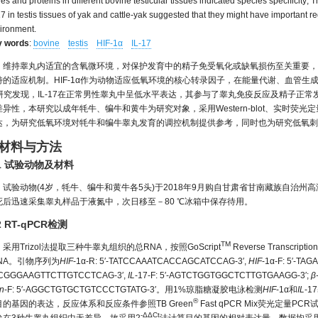
es and proteins in different bovine testicular tissues indicated species specificity; 
17 in testis tissues of yak and cattle-yak suggested that they might have important r
ironment.
y words
:
bovine
testis
HIF-1α
IL-17
维持睾丸内适宜的含氧微环境，对保护发育中的精子免受氧化或缺氧损伤至关重要，
特的适应机制。HIF-1α作为动物适应低氧环境的核心转录因子，在能量代谢、血管生
研究发现，IL-17在正常男性睾丸中呈低水平表达，其参与了睾丸免疫反应及精子正常发生。
异性，本研究以成年牦牛、犏牛和黄牛为研究对象，采用Western-blot、实时荧光定量P
达，为研究低氧环境对牦牛和犏牛睾丸发育的调控机制提供参考，同时也为研究低氧刺
 材料与方法
.1 试验动物及材料
试验动物(4岁，牦牛、犏牛和黄牛各5头)于2018年9月购自甘肃省甘南藏族自治
死后迅速采集睾丸样品于液氮中，次日移至－80 ℃冰箱中保存待用。
2 RT-qPCR检测
TM
采用Trizol法提取三种牛睾丸组织的总RNA，按照GoScript
Reverse Transcri
DNA。引物序列为
HIF
-1α-R: 5′-TATCCAAATCACCAGCATCCAG-3′,
HIF
-1α-F: 5′-T
CGGGAAGTTCTTGTCCTCAG-3′,
IL
-17-F: 5′-AGTCTGGTGGCTCTTGTGAAGG-3′;
β
in
-F: 5′-AGGCTGTGCTGTCCCTGTATG-3′。用1%琼脂糖凝胶电泳检测
HIF
-1α和
IL
-1
®
目的基因的表达，反应体系和反应条件参照TB Green
Fast qPCR Mix荧光定量P
-ΔΔCt