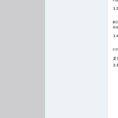
内
1.
解
和
1
0.
2
2