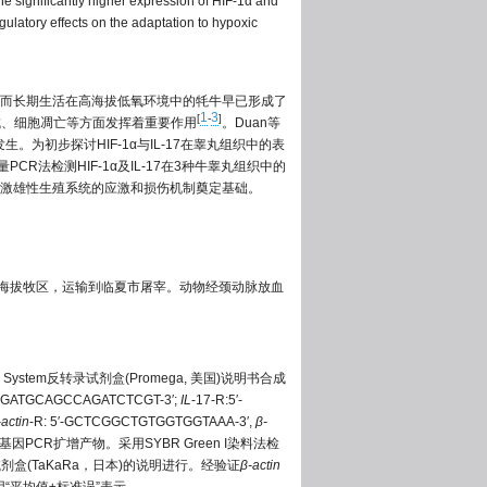
The significantly higher expression of HIF-1α and
egulatory effects on the adaptation to hypoxic
而长期生活在高海拔低氧环境中的牦牛早已形成了
1
3
[
-
]
成、细胞凋亡等方面发挥着重要作用
。Duan等
为初步探讨HIF-1α与IL-17在睾丸组织中的表
CR法检测HIF-1α及IL-17在3种牛睾丸组织中的
激雄性生殖系统的应激和损伤机制奠定基础。
州高海拔牧区，运输到临夏市屠宰。动物经颈动脉放血
ption System反转录试剂盒(Promega, 美国)说明书合成
AGAGATGCAGCCAGATCTCGT-3′;
IL
-17-R:5′-
-actin
-R: 5′-GCTCGGCTGTGGTGGTAAA-3′,
β-
7基因PCR扩增产物。采用SYBR Green I染料法检
CR试剂盒(TaKaRa，日本)的说明进行。经验证
β-actin