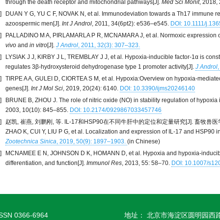
through the death receptor and mitochondrial pathways[J].
Med Sci Monit
, 2018,
]
DUAN Y G, YU C F, NOVAK N, et al. Immunodeviation towards a Th17 immune res
azoospermic men[J].
Int J Androl
, 2011, 34(6pt2): e536–e545.
DOI: 10.1111/j.13
]
PALLADINO M A, PIRLAMARLA P R, MCNAMARA J, et al. Normoxic expression of hyp
vivo
and
in vitro
[J].
J Androl
, 2011, 32(3): 307–323.
]
LYSIAK J J, KIRBY J L, TREMBLAY J J, et al. Hypoxia-inducible factor-1α is const
regulates 3β-hydroxysteroid dehydrogenase type 1 promoter activity[J].
J Androl
]
TIRPE A A, GULEI D, CIORTEA S M, et al. Hypoxia:Overview on hypoxia-mediated
genes[J].
Int J Mol Sci
, 2019, 20(24): 6140.
DOI: 10.3390/ijms20246140
]
BRUNE B, ZHOU J. The role of nitric oxide (NO) in stability regulation of hypoxia 
2003, 10(10): 845–855.
DOI: 10.2174/0929867033457746
]
赵凯, 崔燕, 刘鹏刚, 等. IL-17和HSP90在不同牛肝中的定位和定量研究[J]. 畜牧兽医学报, 20
ZHAO K, CUI Y, LIU P G, et al. Localization and expression of IL-17 and HSP90 in 
Zootechnica Sinica
, 2019, 50(9): 1897–1903.
(in Chinese)
]
MCNAMEE E N, JOHNSON D K, HOMANN D, et al. Hypoxia and hypoxia-inducible f
differentiation, and function[J].
Immunol Res
, 2013, 55: 58–70.
DOI: 10.1007/s12