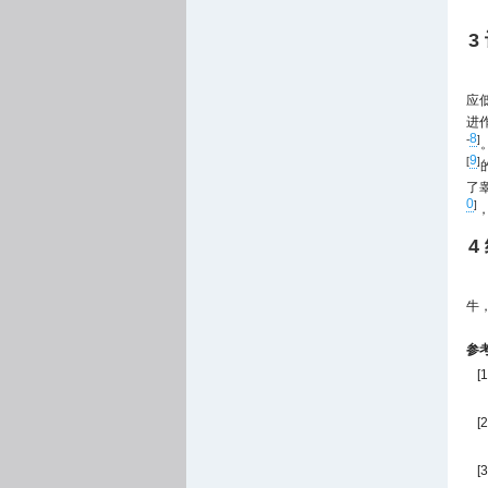
3
应
进
8
-
]
9
[
]
了
0
]
4
牛
参
[1
[2
[3