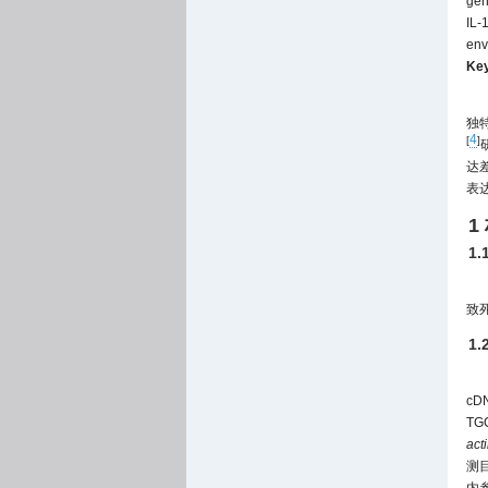
gen
IL-
env
Ke
独
4
[
]
达差
表
1
1
致
1.
c
TG
act
测