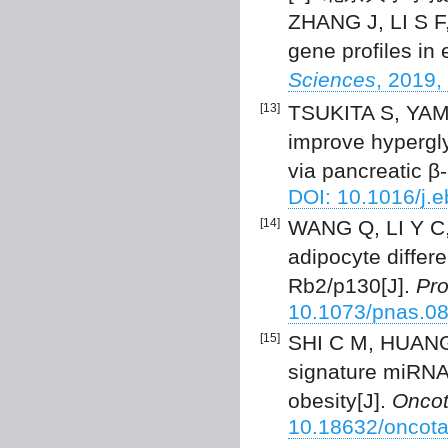
ZHANG J, LI S F,
gene profiles in 
Sciences
, 2019,
[13]
TSUKITA S, YAM
improve hypergly
via pancreatic β-
DOI: 10.1016/j.
[14]
WANG Q, LI Y C,
adipocyte differ
Rb2/p130[J].
Pro
10.1073/pnas.0
[15]
SHI C M, HUANG 
signature miRNAs
obesity[J].
Oncot
10.18632/oncota