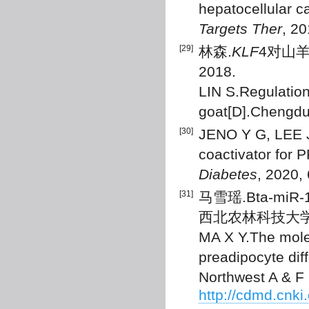
hepatocellular 
Targets Ther
, 2
[29]
林森.
KLF
4对山羊
2018.
LIN S.Regulatio
goat[D].Chengdu:
[30]
JENO Y G, LEE J 
coactivator for 
Diabetes
, 2020,
[31]
马雪瑶.Bta-m
西北农林科技大学, 
MA X Y.The mole
preadipocyte diff
Northwest A & F 
http://cdmd.cnk