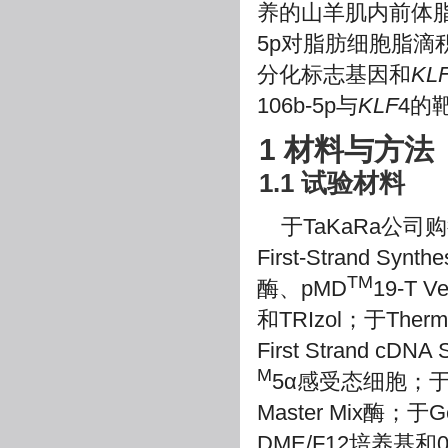
养的山羊肌内前体脂
5p对脂肪细胞脂滴积聚
分化标志基因和
KL
106b-5p与
KLF
4的
1 材料与方法
1.1 试验材料
于TaKaRa公司购得3
First-Strand Syn
TM
酶、pMD
19-T V
和TRIzol；于Therm
First Strand c
M
5α感受态细胞；于
Master Mix酶
DME/F12培养基和