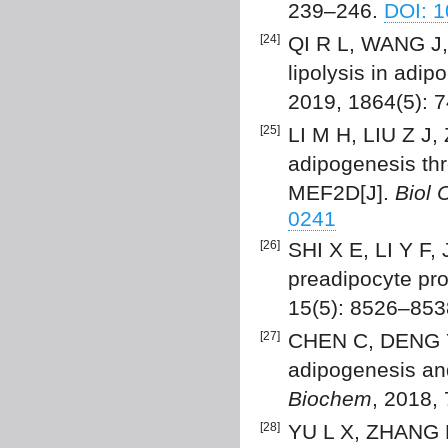
239–246.
DOI: 1
[24]
QI R L, WANG J,
lipolysis in adip
2019, 1864(5): 
[25]
LI M H, LIU Z J,
adipogenesis th
MEF2D[J].
Biol
0241
[26]
SHI X E, LI Y F,
preadipocyte prol
15(5): 8526–85
[27]
CHEN C, DENG Y,
adipogenesis and
Biochem
, 2018,
[28]
YU L X, ZHANG B