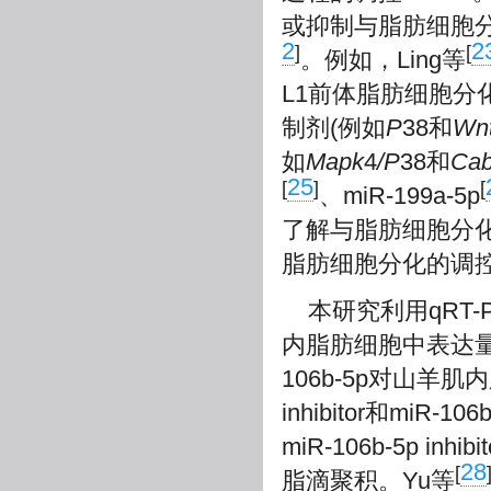
或抑制与脂肪细胞
2
2
]
[
。例如，Ling等
L1前体脂肪细胞分化
制剂(例如
P
38和
Wn
如
Mapk
4
/P
38和
Ca
25
[
]
[
、miR-199a-5p
了解与脂肪细胞分化相
脂肪细胞分化的调
本研究利用qRT-
内脂肪细胞中表达量
106b-5p对山羊肌
inhibitor和mi
miR-106b-5p i
28
[
脂滴聚积。Yu等