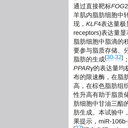
通过直接靶标
FOG
羊肌内脂肪细胞中转染mi
现，
KLF
4表达量极
receptors)表达
脂肪细胞中脂滴的
要参与脂质存储、
30
32
[
-
]
脂肪的生成
；
PPARγ
的表达量均
布的限速酶，在脂
高，在棕色脂肪组
性升高有助于脂质
肪细胞中甘油三酯
肪生成。本试验中，过表
果提示，miR-10
27