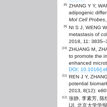
[8]
ZHANG Y Y, WAN
adipogenic differ
Mol Cell Probes
[9]
NI S J, WENG W W
metastasis of co
2018, 11: 3835
[10]
ZHUANG M, ZHAO
to promote the i
enhanced microtu
DOI: 10.1016/j.
[11]
REN J Y, ZHANG J
potential biomar
2013, 8(12): e8
[12]
张静, 李素芳, 陈
[J]. 北京大学学报:医