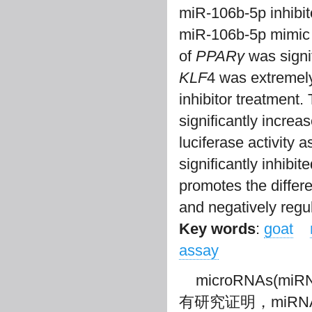
miR-106b-5p inhibito
miR-106b-5p mimic i
of
PPARγ
was signi
KLF
4 was extremely
inhibitor treatment.
significantly increas
luciferase activity 
significantly inhib
promotes the differe
and negatively regu
Key words
:
goat
assay
microRNAs(
有研究证明，miRN