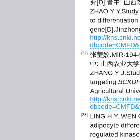
究[D].晋中: 山西
ZHAO Y Y.Study 
to differentiatio
gene[D].Jinzhong
http://kns.cnki.
dbcode=CMFD&f
[22]
张莹姣.MiR-194
中: 山西农业大学, 
ZHANG Y J.Studi
targeting
BCKD
Agricultural Univ
http://kns.cnki.
dbcode=CMFD&f
[23]
LING H Y, WEN G
adipocyte differe
regulated kinase 