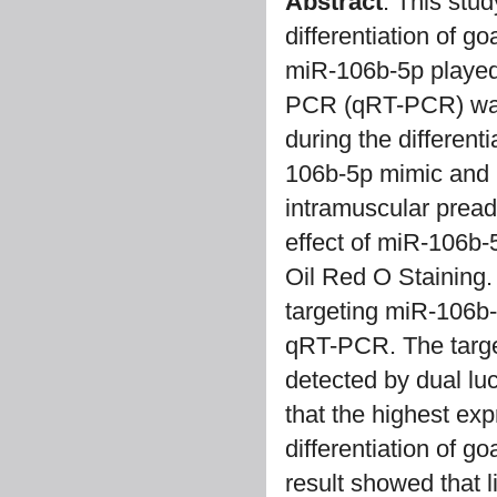
Abstract
: This stu
differentiation of g
miR-106b-5p played 
PCR (qRT-PCR) was 
during the different
106b-5p mimic and m
intramuscular pread
effect of miR-106b-5
Oil Red O Staining.
targeting miR-106b
qRT-PCR. The targe
detected by dual lu
that the highest ex
differentiation of g
result showed that 