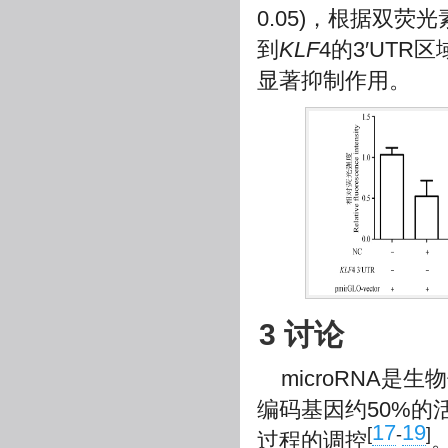
0.05)，根据双荧
到
KLF
4的3′UTR区
显著抑制作用。
3 讨论
microRNA
编码基因约50%的活
17
19
[
-
]
过程的调控