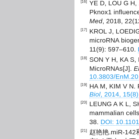
[16]
YE D, LOU G H, Z
Pknox1 influence
Med
, 2018, 22(
[17]
KROL J, LOEDIGE
microRNA biogen
11(9): 597–610.
[18]
SON Y H, KA S, KI
MicroRNAs[J].
E
10.3803/EnM.20
[19]
HA M, KIM V N. 
Biol
, 2014, 15(8
[20]
LEUNG A K L, SH
mammalian cells
38.
DOI: 10.110
[21]
赵艳艳.miR-142