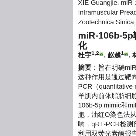
XIE Guangjie. miR-1
Intramuscular Prea
Zootechnica Sinica
miR-106b-5
化
1,2
1
杜宇
, 赵越
,
摘要
：旨在明确mi
这种作用是通过靶
PCR（quantitati
羊肌内前体脂肪细胞
106b-5p mimic
胞，油红O染色法从形
响，qRT-PCR检
利用双荧光素酶报告系统