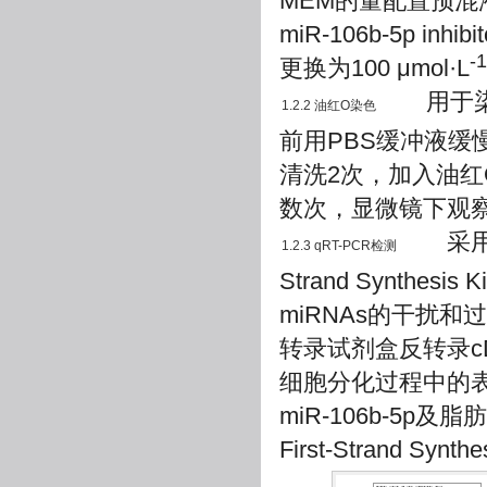
MEM的量配置预混液，
miR-106b-5p 
-1
更换为100 μmol·L
用于染色
1.2.2 油红O染色
前用PBS缓冲液缓慢
清洗2次，加入油红
数次，显微镜下观
采用TR
1.2.3 qRT-PCR检测
Strand Synthe
miRNAs的干扰和过表达效率
转录试剂盒反转录cDN
细胞分化过程中的
miR-106b-5p
First-Strand 