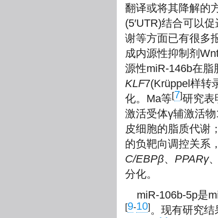
翻译或将其降解的方
(5′UTR)结合可以
谢等方面已有很多报
成内源性抑制剂Wn
源性miR-146
KLF
7(Krüppe
7
[
]
化。Ma等
研究表
激活受体γ辅激活物
皮细胞的脂质代谢；Z
的负靶向调控关系，过
C/EBPβ
、
PPARγ
分化。
miR-106b-5p是
9
10
[
-
]
。现有研究结果