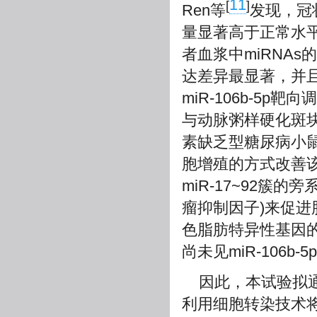
11
[
]
Ren等
发现，冠状
量显著高于正常水
者血浆中miRNAs
达差异最显著，并
miR-106b-5p
与动脉粥样硬化斑块形
素缺乏型糖尿病小鼠模型
胞增殖的方式改善该模
miR-17~92簇的旁
瘤抑制因子)来促进脂
色脂肪特异性基因
尚未见miR-106
因此，本试验拟通过合
利用细胞转染技术将miR-