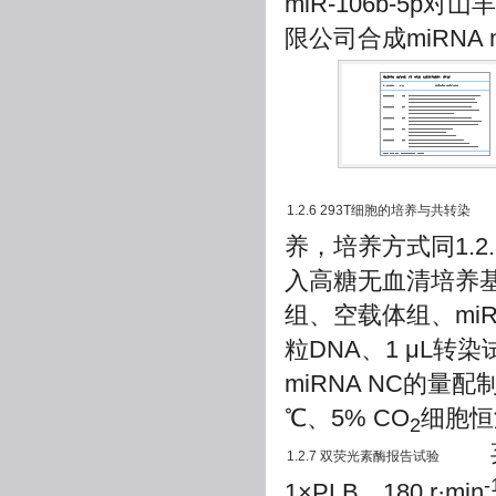
miR-106b-5
限公司合成miRNA mim
3
1.2.6 293T细胞的培养与共转染
养，培养方式同1.2
入高糖无血清培养基
组、空载体组、miR-10
粒DNA、1 μL转染试
miRNA NC的量
℃、5% CO
细胞恒
2
弃掉
1.2.7 双荧光素酶报告试验
-
1×PLB，180 r·min