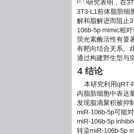
[
]
研究表明，在3T3
3T3-L1前体脂肪
解和脂解进而阻止3
106b-5p mimi
荧光素酶活性有显著抑
有靶向结合关系。此外，
通过构建野生型与
4 结论
本研究利用qRT-
内脂肪细胞中表达量最高
发现脂滴聚积被抑制，
miR-106b-5
miR-106b-5p inhibi
转染miR-106b-5p m