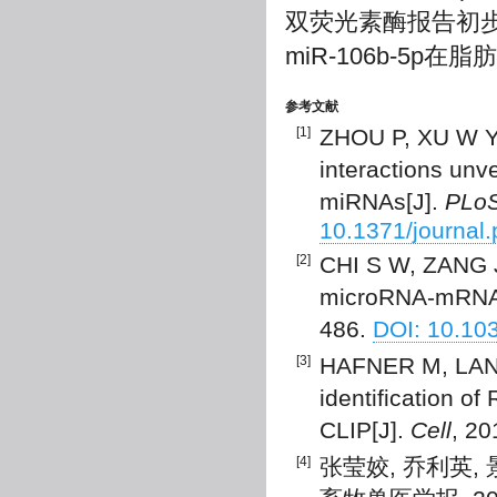
双荧光素酶报告初步证实
miR-106b-5
参考文献
[1]
ZHOU P, XU W Y,
interactions unve
miRNAs[J].
PLo
10.1371/journal
[2]
CHI S W, ZANG J
microRNA-mRNA 
486.
DOI: 10.10
[3]
HAFNER M, LAND
identification o
CLIP[J].
Cell
, 20
[4]
张莹姣, 乔利英, 景