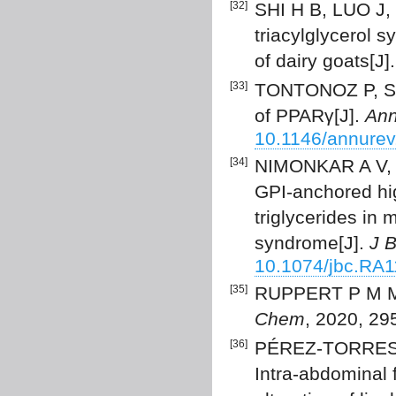
[32]
SHI H B, LUO J, 
triacylglycerol 
of dairy goats[J]
[33]
TONTONOZ P, SP
of PPARγ[J].
Ann
10.1146/annure
[34]
NIMONKAR A V, W
GPI-anchored hig
triglycerides in
syndrome[J].
J 
10.1074/jbc.RA
[35]
RUPPERT P M M, 
Chem
, 2020, 29
[36]
PÉREZ-TORRES 
Intra-abdominal 