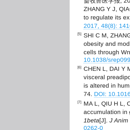
畜牧兽医学报, 2017,
ZHANG Y J, QIAO
to regulate its e
2017, 48(8): 14
[5]
SHI C M, ZHANG 
obesity and modu
cells through Wn
10.1038/srep09
[6]
CHEN L, DAI Y M,
visceral preadipo
is altered in hu
74.
DOI: 10.101
[7]
MA L, QIU H L, C
accumulation in 
1beta
[J].
J Anim 
0262-0