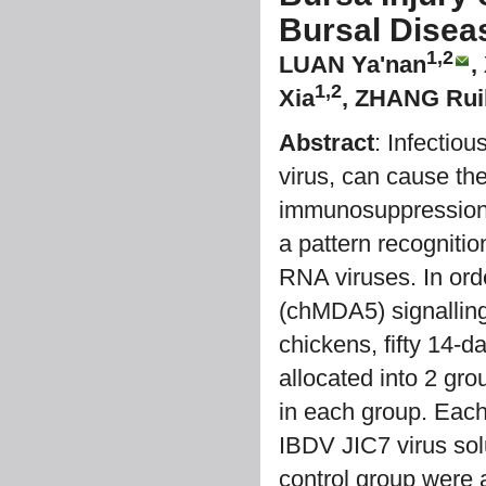
Bursal Disea
1,2
LUAN Ya'nan
,
1,2
Xia
, ZHANG Ruil
Abstract
: Infectio
virus, can cause the
immunosuppression;
a pattern recognitio
RNA viruses. In ord
(chMDA5) signalling
chickens, fifty 14-
allocated into 2 gro
in each group. Each
IBDV JIC7 virus solu
control group were 