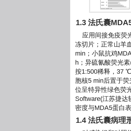
1.3 法氏囊MD
应用间接免疫荧光
冻切片；正常山羊血
min；小鼠抗鸡MD
h；异硫氰酸荧光素(
按1:500稀释，37
胞核5 min后置于
位呈特异性绿色荧光。每
Software(江
密度与MDA5蛋白
1.4 法氏囊病