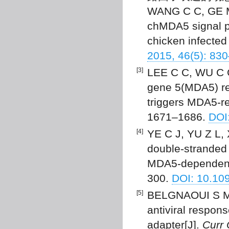
WANG C C, GE M,
chMDA5 signal pa
chicken infected
2015, 46(5): 83
[3]
LEE C C, WU C C
gene 5(MDA5) rec
triggers MDA5-re
1671–1686.
DOI
[4]
YE C J, YU Z L,
double-stranded 
MDA5-dependent 
300.
DOI: 10.10
[5]
BELGNAOUI S M, 
antiviral respon
adapter[J].
Curr