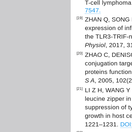
T-cell lymphoma
7547.
[19]
ZHAN Q, SONG R,
expression of in
the TLR3-TRIF-n
Physiol
, 2017, 
[20]
ZHAO C, DENISO
conjugation targ
proteins function
S A
, 2005, 102(
[21]
LI Z H, WANG Y Q,
leucine zipper i
suppression of t
growth in host ce
1221–1231.
DOI