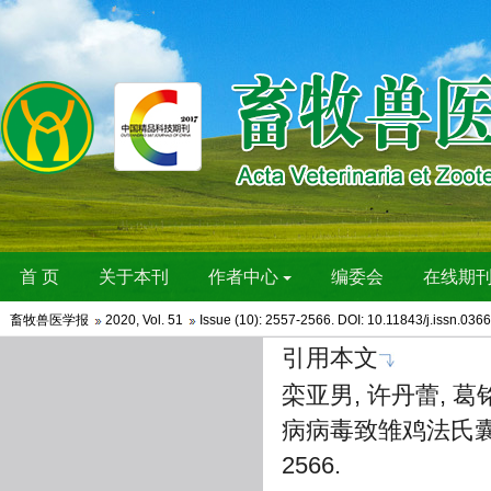
畜牧兽医学报
2020
,
Vol. 51
Issue (10)
: 2557-2566. DOI: 10.11843/j.issn.03
引用本文
栾亚男, 许丹蕾, 葛
病病毒致雏鸡法氏囊损伤的
2566.