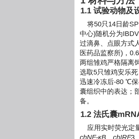
1 材料与方法
1.1 试验动物及
将50只14日龄
中心)随机分为IBD
过滴鼻、点眼方式人工感
医药品监察所)，0.6
两组雏鸡严格隔离饲养
选取5只雏鸡安乐
迅速冷冻后-80 
囊组织中的表达；
备。
1.2 法氏囊mR
应用实时荧光定量
chNF-κB
、
chIRF
3