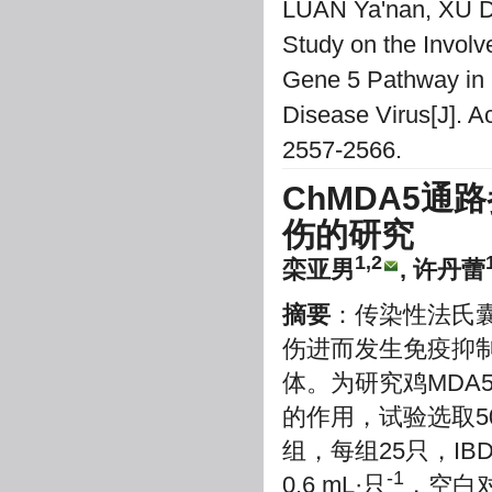
LUAN Ya'nan, XU D
Study on the Invol
Gene 5 Pathway in B
Disease Virus[J]. Ac
2557-2566.
ChMDA5
伤的研究
1,2
栾亚男
, 许丹蕾
摘要
：传染性法氏囊
伤进而发生免疫抑制
体。为研究鸡MDA5
的作用，试验选取5
组，每组25只，IB
-1
0.6 mL·只
，空白