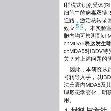
I样模式识别受体(RIG-
细胞中的病毒双链RN
通路，激活核转录因
5
6
[
-
]
效应
。本实验
胞内均可检测到ch
chMDA5表达发
chMDA5对IB
关？对上述问题的研
因此，本研究从能
号转导入手，以IB
法氏囊内MDA5及
理形态学变化，明确
用。