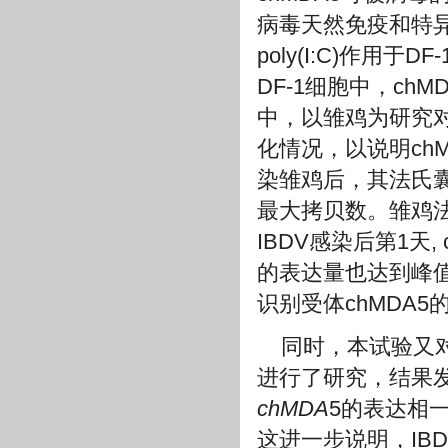
病毒天然免疫和特
poly(I:C)作用
DF-1细胞中，ch
中，以雏鸡为研究对
化情况，以说明chM
染雏鸡后，其法氏
最大拷贝数。雏鸡法
IBDV感染后第1天
的表达量也达到峰值
识别受体chMDA5
同时，本试验又对
进行了研究，结果发
chMDA
5的表达相
这进一步说明，IB