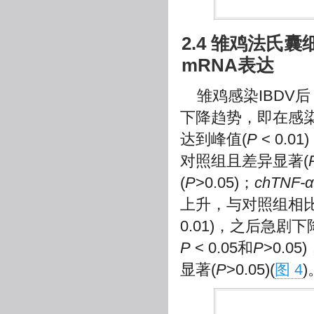
2.4 雏鸡法氏
mRNA表达
雏鸡感染IBDV
下降趋势，即在感染后
达到峰值(
P
< 0.
对照组且差异显著(
(
P
>0.05)；
chTNF-α
上升，与对照组相比
0.01)，之后急剧
P
< 0.05和
P
>0.
显著(
P
>0.05)(
图 4
)