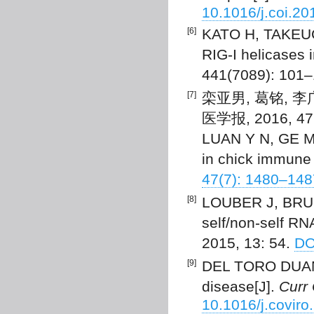
10.1016/j.coi.20
[6]
KATO H, TAKEUCH
RIG-I helicases 
441(7089): 101
[7]
栾亚男, 葛铭, 李
医学报, 2016, 47(
LUAN Y N, GE M,
in chick immune
47(7): 1480–14
[8]
LOUBER J, BRUNE
self/non-self RN
2015, 13: 54.
DO
[9]
DEL TORO DUANY
disease[J].
Curr 
10.1016/j.coviro