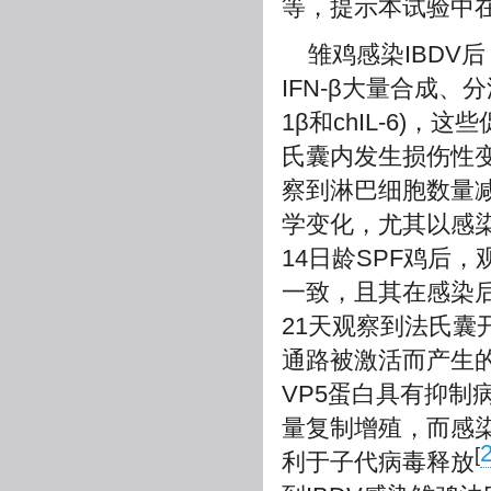
等，提示本试验中
雏鸡感染IBDV
IFN-β大量合成、分
1β和chIL-6
氏囊内发生损伤性
察到淋巴细胞数量
学变化，尤其以感染
14日龄SPF鸡后
一致，且其在感染
21天观察到法氏囊
通路被激活而产生的
VP5蛋白具有抑
量复制增殖，而感染
[
利于子代病毒释放