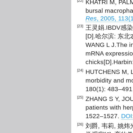
[22]
KHATRI M, PALMQ
bursal macrophag
Res
, 2005, 113(
[23]
王灵娟.IBDV感
[D].哈尔滨: 东北
WANG L J.The inf
mRNA expression
chicks[D].Harbin:
[24]
HUTCHENS M, LU
morbidity and mor
180(1): 483–491
[25]
ZHANG S Y, JOUA
patients with he
1522–1527.
DOI
[26]
刘爵, 韦莉, 姚