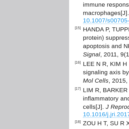
immune responses
macrophages[J]
10.1007/s00705
[15]
HANDA P, TUPPER 
protein) suppre
apoptosis and N
Signal
, 2011, 9(
[16]
LEE N R, KIM H I
signaling axis 
Mol Cells
, 2015,
[17]
LIM R, BARKER G
inflammatory an
cells[J].
J Repro
10.1016/j.jri.20
[18]
ZOU H T, SU R X