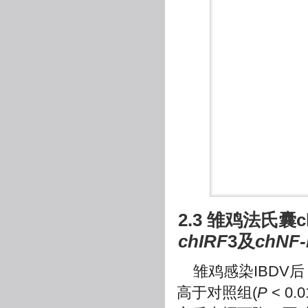
2.3 雏鸡法氏
chIRF
3及
chNF
雏鸡感染IBDV
高于对照组(
P
< 0