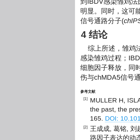
到IBDV感染雏鸡
明显。同时，这可能
信号通路分子(
chIP
4 结论
综上所述，雏鸡法
感染雏鸡过程；IB
细胞因子释放，同时
伤与chMDA5信
参考文献
[1]
MULLER H, ISLAM
the past, the pre
165.
DOI: 10.101
[2]
王成成, 葛铭, 
路因子表达的动态变化[