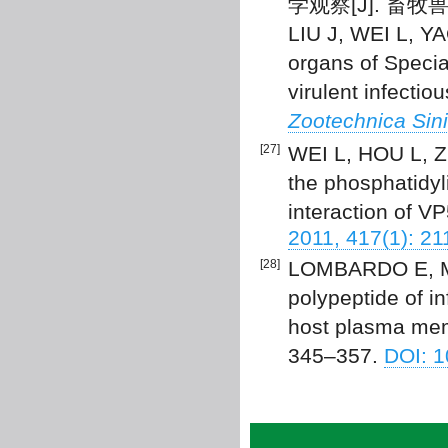
学观察[J]. 畜牧兽医学
LIU J, WEI L, YA
organs of Specia
virulent infectio
Zootechnica Sin
[27]
WEI L, HOU L, ZH
the phosphatidyl
interaction of VP
2011, 417(1): 21
[28]
LOMBARDO E, MAR
polypeptide of i
host plasma mem
345–357.
DOI: 1