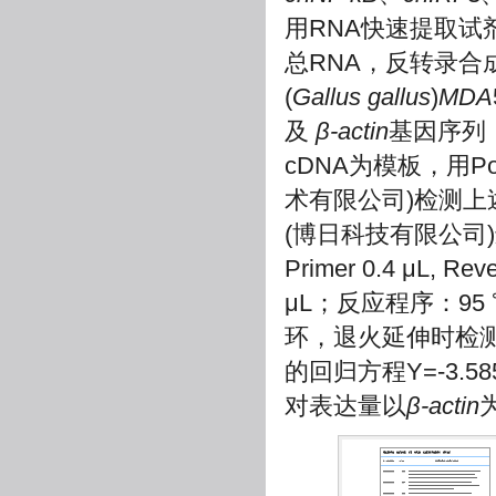
用RNA快速提取试
总RNA，反转录合成
(
Gallus gallus
)
MDA
及
β-actin
基因序列
cDNA为模板，用Pow
术有限公司)检测上述
(博日科技有限公司)进行，
Primer 0.4 μL, Rev
μL；反应程序：95 ℃
环，退火延伸时检测
的回归方程Y=-3.585 
对表达量以
β-actin