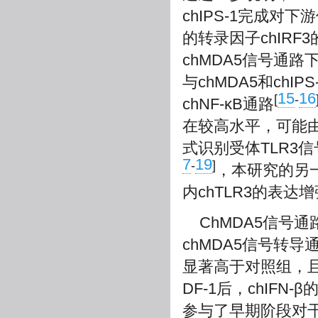
chIPS-1完成对
的转录因子chIRF
chMDA5信号通路
与chMDA5和chI
15
16
[
-
chNF-κB通路
在较高水平，可能由
式识别受体TLR3
7
19
-
]
，本研究的另一
内chTLR3的表达
ChMDA5信号
chMDA5信号转
显著高于对照组，且
DF-1后，chIF
参与了早期阶段对