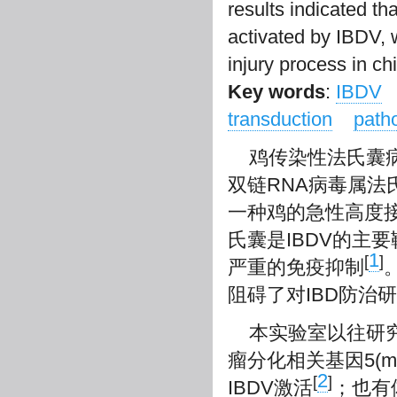
results indicated t
activated by IBDV, w
injury process in ch
Key words
:
IBDV
transduction
path
鸡传染性法氏囊病(in
双链RNA病毒属法氏囊病病毒
一种鸡的急性高度接
氏囊是IBDV的主
1
[
]
严重的免疫抑制
阻碍了对IBD防治
本实验室以往研
瘤分化相关基因5(melanom
2
[
]
IBDV激活
；也有