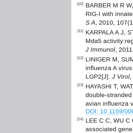
[10]
BARBER M R W, A
RIG-I with innat
S A
, 2010, 107(
[11]
KARPALA A J, ST
Mda5 activity:reg
J Immunol
, 201
[12]
LINIGER M, SUM
influenza A viru
LGP2[J].
J Virol
,
[13]
HAYASHI T, WAT
double-stranded 
avian influenza 
DOI: 10.1159/0
[14]
LEE C C, WU C C,
associated gene 