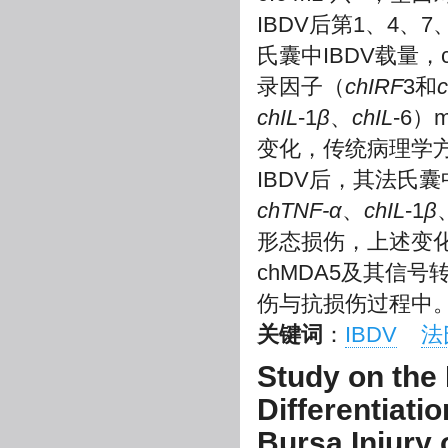
IBDV后第1、4、
氏囊中IBDV载量，
录因子（
chIRF
3和
chIL
-1
β
、
chIL
-6
变化，传统病理学
IBDV后，其法氏囊
chTNF-α
、
chIL
-1
β
形态损伤，上述变化
chMDA5及其信号
伤与抗损伤过程中
关键词
：
IBDV
法
Study on the
Differentiati
Bursa Injury 