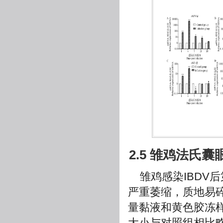
2.5 雏鸡法氏
雏鸡感染IBDV
严重萎缩，质地易
量黏液和黄色胶冻样
大小与对照组相比