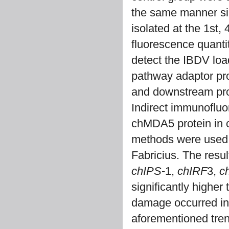
the same manner sim
isolated at the 1st, 
fluorescence quant
detect the IBDV lo
pathway adaptor pro
and downstream pro
Indirect immunofluo
chMDA5 protein in c
methods were used t
Fabricius. The resu
chIPS
-1,
chIRF
3,
c
significantly higher
damage occurred in 
aforementioned tren