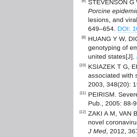
[8]
STEVENSON G W
Porcine epidemi
lesions, and vir
649–654.
DOI: 
[9]
HUANG Y W, DICK
genotyping of em
united states[J].
[10]
KSIAZEK T G, E
associated with 
2003, 348(20): 
[11]
PEIRISM. Severe
Pub., 2005: 88-9
[12]
ZAKI A M, VAN 
novel coronaviru
J Med
, 2012, 3