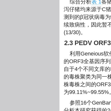
综合分析
表 1
各
泻仔猪均来源于C
测到的β冠状病毒
续致病性，因此暂不
(13/30)。
2.3 PEDV O
利用Geneiou
的ORF3全基因序
自于4个不同文库的P
的毒株聚类为同一株
株毒株之间的ORF3
为99.11%~99.55
参照16个GenB
分析本研究获得的2