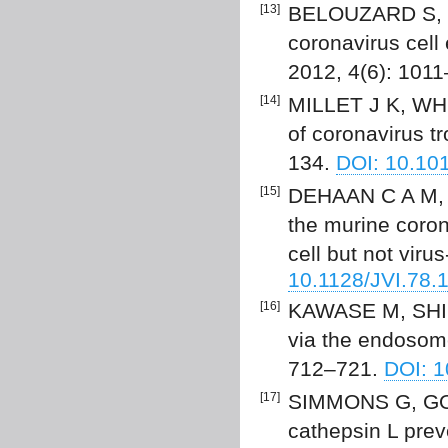
[13]
BELOUZARD S, MI
coronavirus cell 
2012, 4(6): 101
[14]
MILLET J K, WHI
of coronavirus t
134.
DOI: 10.101
[15]
DEHAAN C A M, S
the murine corona
cell but not virus
10.1128/JVI.78.
[16]
KAWASE M, SHIR
via the endosom
712–721.
DOI: 1
[17]
SIMMONS G, GOSA
cathepsin L prev