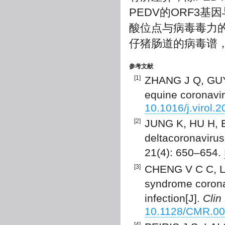
PEDV的ORF3
酸位点与病毒毒力
仔猪肠道的病毒谱
参考文献
[1]
ZHANG J Q, GUY 
equine coronavir
10.1016/j.virol.
[2]
JUNG K, HU H, EY
deltacoronavirus 
21(4): 650–654.
[3]
CHENG V C C, LA
syndrome corona
infection[J].
Clin
10.1128/CMR.00
[4]