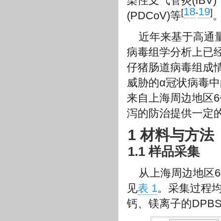
染性支气管炎(IBV
18
19
[
-
]
(PDCoV)等
近年来基于高通
病毒组学分析上已
仔猪肠道病毒组成情
威胁的α冠状病毒中
来自上海周边地区6
泻的防治提供一定
1 材料与方法
1.1 样品采集
从上海周边地区
见
表 1
。采集过程
钙、镁离子的DPB