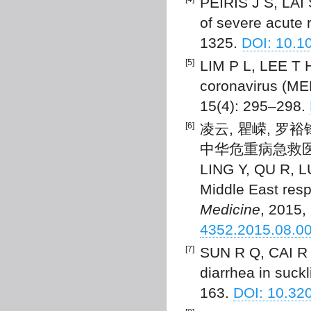
PEIRIS J S, LAI 
of severe acute 
1325.
DOI: 10.1
[5]
LIM P L, LEE T 
coronavirus (ME
15(4): 295–298.
[6]
凌云, 瞿嵘, 罗
中华危重病急救医学, 2
LING Y, QU R, LUO
Middle East resp
Medicine
, 2015,
4352.2015.08.0
[7]
SUN R Q, CAI R 
diarrhea in suckl
163.
DOI: 10.32