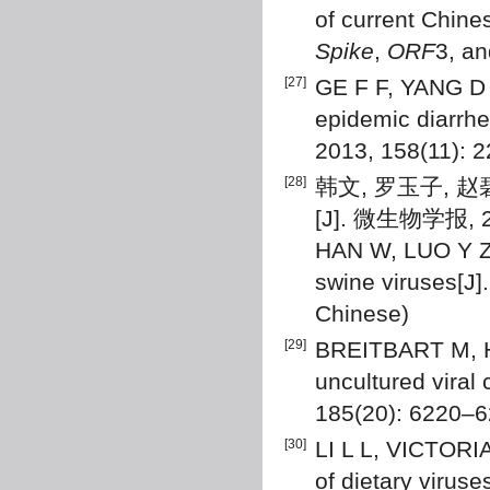
of current Chine
Spike
,
ORF
3, a
[27]
GE F F, YANG D Q
epidemic diarrhe
2013, 158(11): 
[28]
韩文, 罗玉子,
[J]. 微生物学报, 20
HAN W, LUO Y Z,
swine viruses[J]
Chinese)
[29]
BREITBART M, H
uncultured vira
185(20): 6220–
[30]
LI L L, VICTORI
of dietary virus