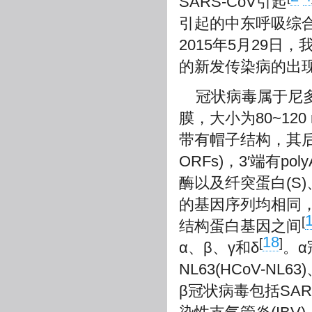
SARS-CoV引起
引起的中东呼吸综合
2015年5月29日
的新发传染病的出
冠状病毒属于尼
膜，大小为80~120
带有帽子结构，其后包含6
ORFs)，3′端有pol
酶以及纤突蛋白(S)
的基因序列均相同，即5
[
结构蛋白基因之间
18
[
]
α、β、γ和δ
。α
NL63(HCoV-N
β冠状病毒包括SAR