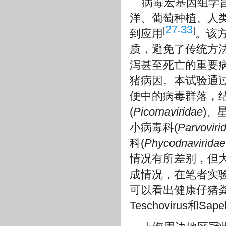
病毒宏基因组学
洋、葡萄种植、人
27
33
[
-
]
到应用
。该方
质，避免了传统方
泻甚至死亡的重要
猪病因。本试验通
便中的病毒群落，
(
Picornaviridae
)、
小病毒科(
Parvoviri
科(
Phycodnaviridae
情况有所差别，但
成情况，在笔者实
可以看出健康仔猪粪便中
Teschovirus