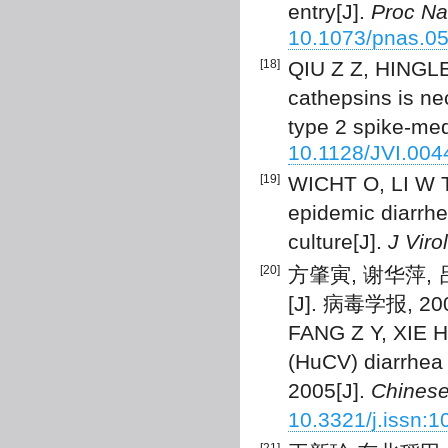
entry[J].
Proc Na
10.1073/pnas.0
[18]
QIU Z Z, HINGLE
cathepsins is ne
type 2 spike-med
10.1128/JVI.004
[19]
WICHT O, LI W T,
epidemic diarrhea
culture[J].
J Virol
[20]
方肇寅, 谢华萍,
[J]. 病毒学报, 2007
FANG Z Y, XIE H P
(HuCV) diarrhea 
2005[J].
Chinese
10.3321/j.issn: