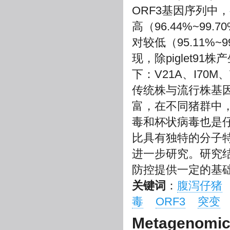
ORF3基因序列中
高（96.44%~9
对较低（95.11%~
现，除piglet9
下：V21A、I70M
传统株与流行株基
富，在不同猪群中，
毒和杯状病毒也是仔
比具有独特的分子
进一步研究。研究
防控提供一定的基
关键词
：
腹泻仔猪
毒
ORF3
突变
Metagenomics