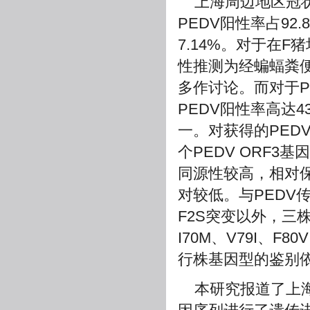
上海周边地区冠状
PEDV阳性率占92.86
7.14%。对于在F猪场
性推测为经蝙蝠粪
多作讨论。而对于P
PEDV阳性率高达4
一。对获得的PED
个PEDV ORF3
同源性较高，相对保
对较低。与PEDV传
F2S突变以外，三
I70M、V79I、F
行株基因型的鉴别
本研究报道了上海