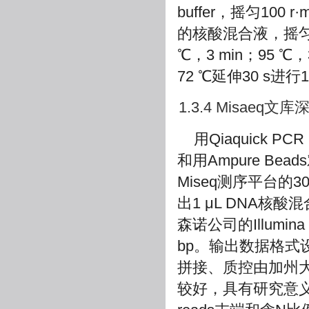
buffer，摇匀100 r·m
的核酸混合液，摇匀，3
℃，3 min；95 ℃
72 ℃延伸30 s进行
1.3.4 Misae
用Qiaquick P
和用Ampure B
Miseq测序平台的
出1 μL DNA核酸
森诺公司的Illumin
bp。输出数据格式设
拼接、质控由加州
较好，具有研究意义