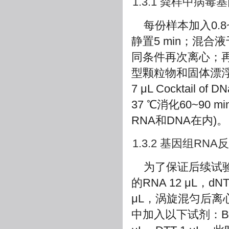
1.3.1 粪样中病毒
每份样本加入0.8
静置5 min；混合液于4
同条件再次离心；再取上清液
型颗粒物和固体漂浮物；每
7 μL Cocktail of 
37 ℃消化60~90 mi
RNA和DNA在内)。
1.3.2 基因组RN
为了保证后续试
的RNA 12 μL，dNTP
μL，涡旋混匀后离心
中加入以下试剂：Buffer C