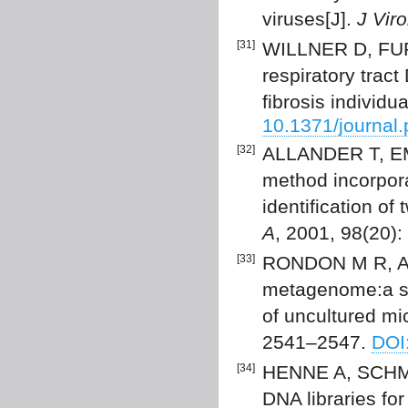
viruses[J].
J Viro
[31]
WILLNER D, FUR
respiratory tract
fibrosis individua
10.1371/journal
[32]
ALLANDER T, EME
method incorpora
identification of
A
, 2001, 98(20)
[33]
RONDON M R, AU
metagenome:a str
of uncultured mi
2541–2547.
DOI
[34]
HENNE A, SCHMIT
DNA libraries for