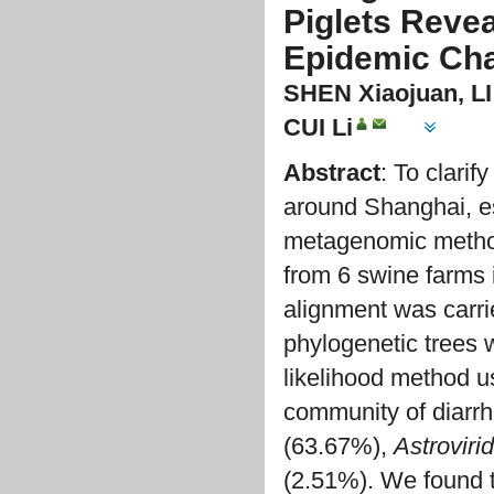
Piglets Revea
Epidemic Cha
SHEN Xiaojuan, LI
CUI Li
Abstract
: To clarif
around Shanghai, es
metagenomic method 
from 6 swine farms 
alignment was carri
phylogenetic trees
likelihood method u
community of diarr
(63.67%),
Astroviri
(2.51%). We found 