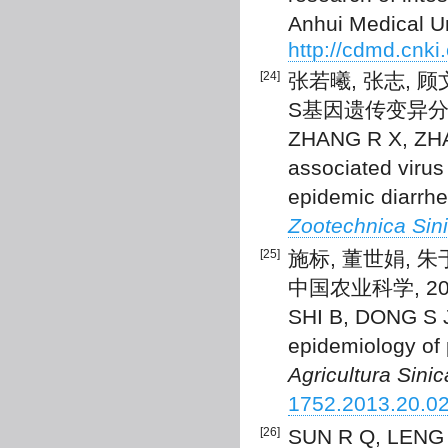
Anhui Medical Un
http://cdmd.cnk
[24]
张若曦, 张志,
S基因遗传变异分析[J]
ZHANG R X, ZHAN
associated virus
epidemic diarrhe
Zootechnica Sin
[25]
施标, 董世娟, 
中国农业科学, 2013,
SHI B, DONG S J,
epidemiology of 
Agricultura Sinic
1752.2013.20.0
[26]
SUN R Q, LENG Z 