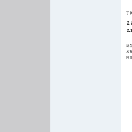
了
2
2
标
质
性