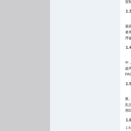
室
1
基
者
序鉴
1
中，
超
PA
1
夜
乱沙
用
1
1