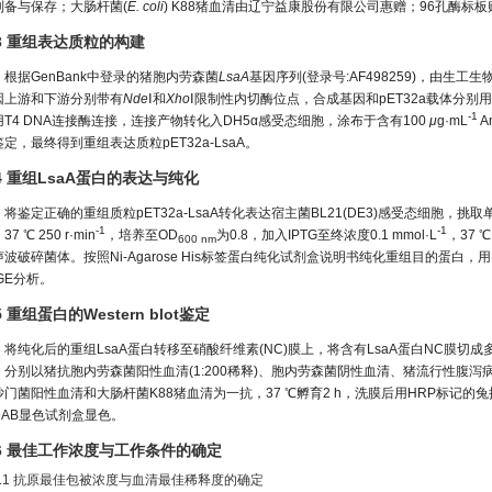
制备与保存；大肠杆菌(
E. coli
) K88猪血清由辽宁益康股份有限公司惠赠；96孔酶标板购
.3 重组表达质粒的构建
根据GenBank中登录的猪胞内劳森菌
LsaA
基因序列(登录号:AF498259)，由生工
因上游和下游分别带有
Nde
Ⅰ和
Xho
Ⅰ限制性内切酶位点，合成基因和pET32a载体分别用
-1
用T4 DNA连接酶连接，连接产物转化入DH5α感受态细胞，涂布于含有100
μ
g·mL
A
定，最终得到重组表达质粒pET32a-LsaA。
.4 重组LsaA蛋白的表达与纯化
将鉴定正确的重组质粒pET32a-LsaA转化表达宿主菌BL21(DE3)感受态细胞，挑取
-1
-1
37 ℃ 250 r·min
，培养至OD
为0.8，加入IPTG至终浓度0.1 mmol·L
，37 ℃
600 nm
声波破碎菌体。按照Ni-Agarose His标签蛋白纯化试剂盒说明书纯化重组目的蛋白，
GE分析。
.5 重组蛋白的Western blot鉴定
将纯化后的重组LsaA蛋白转移至硝酸纤维素(NC)膜上，将含有LsaA蛋白NC膜切
。分别以猪抗胞内劳森菌阳性血清(1:200稀释)、胞内劳森菌阴性血清、猪流行性腹
门菌阳性血清和大肠杆菌K88猪血清为一抗，37 ℃孵育2 h，洗膜后用HRP标记的兔抗猪Ig
DAB显色试剂盒显色。
.6 最佳工作浓度与工作条件的确定
.6.1 抗原最佳包被浓度与血清最佳稀释度的确定