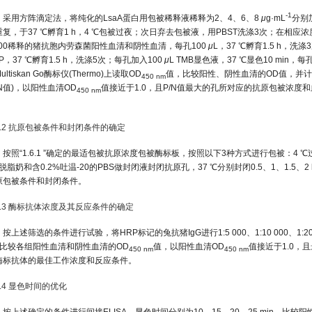
-1
采用方阵滴定法，将纯化的LsaA蛋白用包被稀释液稀释为2、4、6、8
μ
g·mL
分别
复，于37 ℃孵育1 h，4 ℃包被过夜；次日弃去包被液，用PBST洗涤3次；在相应浓度的抗
:400稀释的猪抗胞内劳森菌阳性血清和阴性血清，每孔100
μ
L，37 ℃孵育1.5 h，洗
P，37 ℃孵育1.5 h，洗涤5次；每孔加入100
μ
L TMB显色液，37 ℃显色10 min，每
ultiskan Go酶标仪(Thermo)上读取OD
值，比较阳性、阴性血清的OD值，并计算
450 nm
/N值)，以阳性血清OD
值接近于1.0，且P/N值最大的孔所对应的抗原包被浓
450 nm
。
.6.2 抗原包被条件和封闭条件的确定
按照“1.6.1 ”确定的最适包被抗原浓度包被酶标板，按照以下3种方式进行包被：4 ℃过夜，3
脱脂奶和含0.2%吐温-20的PBS做封闭液封闭抗原孔，37 ℃分别封闭0.5、1、1.5、2 
原包被条件和封闭条件。
.6.3 酶标抗体浓度及其反应条件的确定
按上述筛选的条件进行试验，将HRP标记的兔抗猪IgG进行1:5 000、1:10 000、1:20 
，比较各组阳性血清和阴性血清的OD
值，以阳性血清OD
值接近于1.0，
450 nm
450 nm
酶标抗体的最佳工作浓度和反应条件。
6.4 显色时间的优化