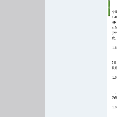
个重
1
HR
在M
(P
度
1
5%
抗
1
h
为
1.