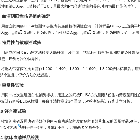
按上述确定的条件进行间接ELISA，显色时间分别为10、15、20、25 min，比较
阳性血清OD
值接近于1.0，且最大的P/N值所对应的显色时间为最佳显色时间。
450 nm
.7 血清阴阳性临界值的确定
用建立的间接ELISA检测40份胞内劳森菌抗体阴性血清，计算样品OD
值的平均
450 nm
D
值≥
x
+3
s
时，判为阳性；当样品OD
值≤
x
+2
s
时，判为阴性；介于两者
450 nm
450 nm
.8 特异性与敏感性试验
用建立的间接ELISA方法检测大肠杆菌、沙门菌、猪流行性腹泻病毒和猪传染性胃
对照，评价方法的特异性。
将胞内劳森菌的抗血清作1:200、1:400、1:800、1:1 600、1:3 200倍比稀
设3个重复，评价方法的敏感性。
.9 重复性试验
用同一批次重组蛋白包被酶标板，用建立的间接ELISA方法测定5份胞内劳森菌阳性
标板进行间接ELISA检测，每份血清样品设3个重复，对检测结果进行统计学分析。
.10 符合率试验
收集河南省及周边省份疑似胞内劳森菌感染的发病猪的血清和相应的回肠样品50份，
6
[
]
的PCR方法
进行平行检测，并统计分析，比较两者的符合率。
.11 临床血清样品检测