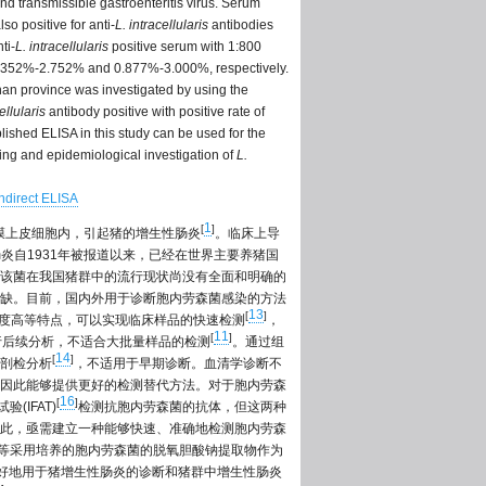
nd transmissible gastroenteritis virus. Serum
so positive for anti-
L. intracellularis
antibodies
ti-
L. intracellularis
positive serum with 1:800
was 0.352%-2.752% and 0.877%-3.000%, respectively.
enan province was investigated by using the
ellularis
antibody positive with positive rate of
lished ELISA in this study can be used for the
ing and epidemiological investigation of
L.
indirect ELISA
1
[
]
膜上皮细胞内，引起猪的增生性肠炎
。临床上导
炎自1931年被报道以来，已经在世界主要养猪国
该菌在我国猪群中的流行现状尚没有全面和明确的
缺。目前，国内外用于诊断胞内劳森菌感染的方法
13
[
]
感度高等特点，可以实现临床样品的快速检测
，
11
[
]
行后续分析，不适合大批量样品的检测
。通过组
14
[
]
剖检分析
，不适用于早期诊断。血清学诊断不
因此能够提供更好的检测替代方法。对于胞内劳森
16
[
]
(IFAT)
检测抗胞内劳森菌的抗体，但这两种
此，亟需建立一种能够快速、准确地检测胞内劳森
en等采用培养的胞内劳森菌的脱氧胆酸钠提取物作为
能很好地用于猪增生性肠炎的诊断和猪群中增生性肠炎