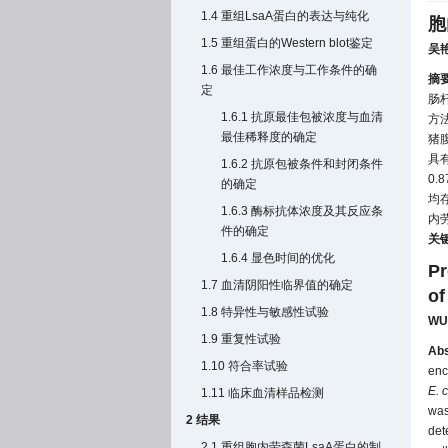
1.4 重组LsaA蛋白的表达与纯化
胞
1.5 重组蛋白的Western blot鉴定
吴
1.6 最佳工作浓度与工作条件的确
摘
定
肠
1.6.1 抗原最佳包被浓度与血清
方
最佳稀释度的确定
猪
具
1.6.2 抗原包被条件和封闭条件
0
的确定
均
1.6.3 酶标抗体浓度及其反应条
内
件的确定
关
1.6.4 显色时间的优化
Pr
1.7 血清阴阳性临界值的确定
of
1.8 特异性与敏感性试验
WU
1.9 重复性试验
Abs
1.10 符合率试验
enc
E. c
1.11 临床血清样品检测
was
2 结果
det
2.1 重组胞内劳森菌LsaA蛋白的制