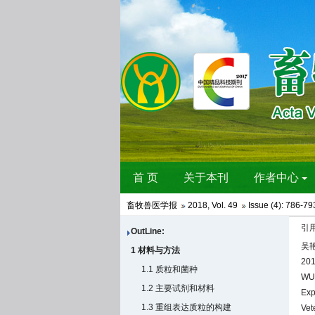
畜牧兽医学报
2018
,
Vol. 49
Issue (4)
: 786-79
引
OutLine:
吴艳
1 材料与方法
201
1.1 质粒和菌种
WU 
1.2 主要试剂和材料
Exp
1.3 重组表达质粒的构建
Vet