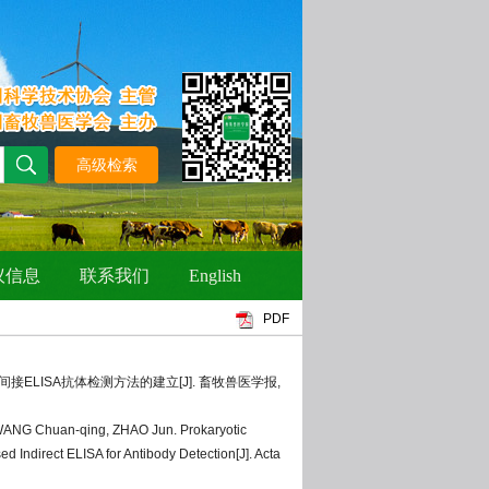
PDF
及间接ELISA抗体检测方法的建立[J]. 畜牧兽医学报,
ANG Chuan-qing, ZHAO Jun. Prokaryotic
 Indirect ELISA for Antibody Detection[J]. Acta