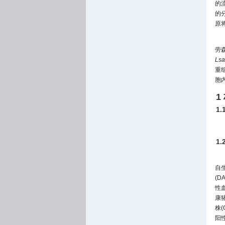
的
的
原
劳
Ls
重
胞
1
1
1
自生
(
性
康猪
株(
阳