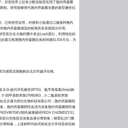
8
]
，目前世界上仅有少数实验室实现了胞内劳森菌
限制。研究能够替代胞内劳森菌全菌的新型廉价抗
袭。已有研究证明，对猪和小鼠通过口服接种胞内
对胞内劳森菌感染的检测具有直接指示作用。
研究首次在大肠杆菌中表达LsaA蛋白，利用纯化的
步建立检测胞内劳森菌抗体的间接ELISA方法，为
1(DE3)感受态细胞购自北京华越洋生物。
β-D-硫代半乳糖苷(IPTG)、氨苄青霉素(Amp)购
5′-四甲基联苯胺(TMB)和3，3-二氨基联苯胺
sin购自北京康为世纪生物科技有限公司；胞内劳森菌阳
备，胞内劳森菌阴性血清为采集胞内劳森菌阴性健
和TGEV阴性健康猪经PEDV CH/ZMDZY/11
1965)灭活疫苗分别免疫后采集血液分离制备；猪霍乱沙门菌
采血分离制备，上述材料均由河南农业大学传染病实验