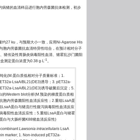
状的病猪的血清样品进行胞内劳森菌抗体检测，初步
约27 ku，与预期大小一致，应用Ni-Agarose His
蛋白可以与胞内劳森菌抗血清特异性结合，在预计相对分子
、猪传染性胃肠炎病毒阳性血清、猪霍乱沙门菌阳
-1
测定蛋白浓度为0.38 g·L
。
纯化(M.蛋白质低相对分子质量标准；1.
ET32a-LsaA/BL21(DE3)诱导；3. pET32a-
ET32a-LsaA/BL21(DE3)诱导破菌后沉淀；5.
的Western blot分析(M.预染的梯度蛋白质相
猪抗胞内劳森菌阳性血清反应性；2.重组LsaA蛋
组LsaA蛋白与猪流行性腹泻病毒阳性血清反应
炎病毒阳性血清反应性；5.重组LsaA蛋白与猪霍
A蛋白与大肠杆菌K88猪血清反应性)
recombinant
Lawsonia intracellularis
LsaA
tein marker; 1. Non-induced pET32a-