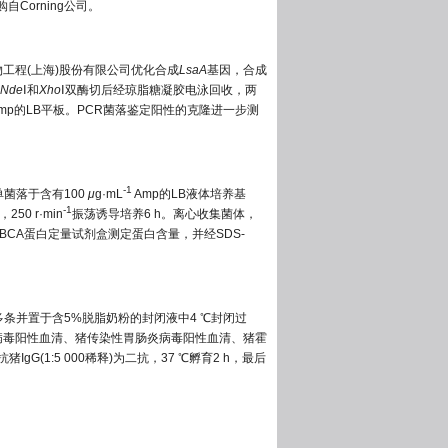
自Corning公司。
生物工程(上海)股份有限公司优化合成
LsaA
基因，合成
Nde
Ⅰ和
Xho
Ⅰ双酶切后经琼脂糖凝胶电泳回收，两
mp的LB平板。PCR菌落鉴定阳性的克隆进一步测
-1
单菌落于含有100
μ
g·mL
Amp的LB液体培养基
-1
，250 r·min
振荡诱导培养6 h。离心收集菌体，
用BCA蛋白定量试剂盒测定蛋白含量，并经SDS-
成多条并置于含5%脱脂奶粉的封闭液中4 ℃封闭过
泻病毒阳性血清、猪传染性胃肠炎病毒阳性血清、猪霍
G(1:5 000稀释)为二抗，37 ℃孵育2 h，最后