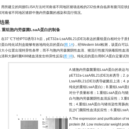
用所建立的间接ELISA方法对河南省不同地区猪场送检的232份来自临床有腹泻症
解河南省不同地区猪群中胞内劳森菌的感染和流行情况。
 结果
.1 重组胞内劳森菌LsaA蛋白的制备
在37 ℃下经IPTG诱导3 h后，pET32a-LsaA/BL21(DE3)表达的重组蛋白相对分子质量
签蛋白纯化试剂盒能够有效地纯化目的蛋白(
图 1A
)，经Western blot检测，该
量大小位置出现特异性条带；而不与胞内劳森菌阴性血清、猪流行性腹泻病毒阳性血清
血清和大肠杆菌K88猪血清发生特异性反应(
图 1B
)。纯化后的蛋白用BCA蛋白定量试剂盒
A.猪胞内劳森菌重组LsaA蛋白的表达与
pET32a-LsaA/BL21(DE3)未诱导；2. p
LsaA/BL21(DE3)诱导破菌后上清；4. p
纯化的重组LsaA蛋白)；B.重组LsaA蛋白
对分子质量标准；1.重组LsaA蛋白与
白与胞内劳森菌阴性血清反应性；3.重
性；4.重组LsaA蛋白与猪传染性胃肠
乱沙门菌阳性血清反应性；6.重组Lsa
A.The expression and purification of 
protein (M. Low molecular weight pro