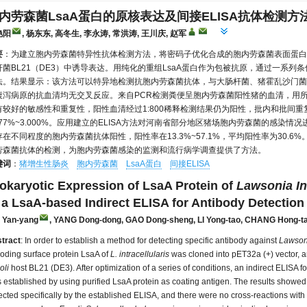
内劳森菌LsaA蛋白的原核表达及间接ELISA抗体检测方
艳阳
, 杨东东, 高冬生, 李永涛, 常洪涛, 王川庆, 赵军
要
：为建立胞内劳森菌特异性抗体检测方法，将密码子优化合成的胞内劳森菌表面蛋白Ls
杆菌BL21（DE3）中诱导表达。用纯化的重组LsaA蛋白作为包被抗原，通过一系列条
法。结果显示：该方法可以特异地检测抗胞内劳森菌抗体，与大肠杆菌、猪霍乱沙门菌
腹泻病原的抗血清均无交叉反应。来自PCR检测粪便呈胞内劳森菌阳性猪的血清，用所
有较好的敏感性和重复性，阳性血清经过1:800稀释检测结果仍为阳性，批内和批间重复试验
.877%~3.000%。应用建立的ELISA方法对河南省部分地区猪场胞内劳森菌的感
存在不同程度的胞内劳森菌抗体阳性，阳性率在13.3%~57.1%，平均阳性率为30.6
劳森菌抗体的检测，为胞内劳森菌感染的监测和流行病学调查提供了方法。
键词
：
猪增生性肠炎
胞内劳森菌
LsaA蛋白
间接ELISA
okaryotic Expression of LsaA Protein of
Lawsonia Int
 a LsaA-based Indirect ELISA for Antibody Detection
 Yan-yang
, YANG Dong-dong
, GAO Dong-sheng
, LI Yong-tao
, CHANG Hong-t
tract
: In order to establish a method for detecting specific antibody against
Lawsoni
oding surface protein LsaA of
L. intracellularis
was cloned into pET32a (+) vector, a
oli
host BL21 (DE3). After optimization of a series of conditions, an indirect ELISA f
 established by using purified LsaA protein as coating antigen. The results showed t
ected specifically by the established ELISA, and there were no cross-reactions wi