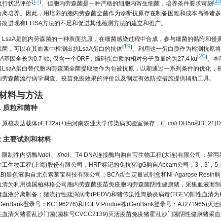
17
1
[
]
[
流行状况评价
。但胞内劳森菌是一种严格的细胞内寄生细菌，培养条件要求苛刻
分离培养。因此，用培养的胞内劳森菌全菌作为诊断抗原存在制备困难和成本高等诸多
将改进现有ELISA方法的不足和促进其他检测方法的建立和推广。
LsaA是胞内劳森菌的一种表面抗原，在细菌感染过程中合成，参与细菌的黏附和侵
19
[
]
森菌，可以在其血浆中检测出抗LsaA蛋白的抗体
。利用这一蛋白质作为检测抗原将
20
[
]
aA
基因全长为0.7 kb, 仅含一个ORF，编码蛋白质的相对分子质量约为27.4 ku
。本
组LsaA蛋白替代胞内劳森菌全菌提取物作为包被抗原，以期通过一系列条件的优化，初
内劳森菌流行病学调查、疫苗免疫效果的评价以及制定有效防控措施提供辅助工具。
 材料与方法
.1 质粒和菌种
原核表达载体pET32a(+)由河南农业大学传染病实验室保存，
E. coli
DH5α和BL2
.2 主要试剂和材料
限制性内切酶
Nde
Ⅰ、
Xho
Ⅰ、T4 DNA连接酶均购自宝生物工程(大连)有限公司；异丙基-
工生物工程(上海)股份有限公司，HRP标记的兔抗猪IgG购自Abcam公司；3，3′，5，
DAB)显色液购自北京索莱宝科技有限公司；BCA蛋白定量试剂盒和Ni-Agarose Re
血清为利用德国柏林格公司胞内劳森菌疫苗免疫胞内劳森菌阴性健康猪，采集血液而制
血液分离制备；猪流行性腹泻病毒(PEDV)和猪传染性胃肠炎病毒(TGEV)阳性血清为PEDV
GenBank登录号：KC196276)和TGEV Purdue株(GenBank登录号：AJ27
性血清为猪霍乱沙门菌(菌株号CVCC2139)灭活疫苗免疫猪霍乱沙门菌阴性健康猪