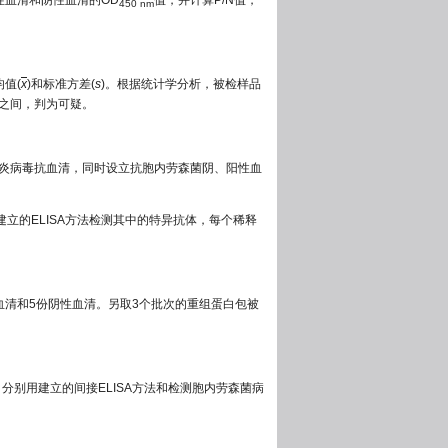
阳性血清和阴性血清的OD
值，并计算P/N值，
450 nm
值(
x
)和标准方差(
s
)。根据统计学分析，被检样品
之间，判为可疑。
肠炎病毒抗血清，同时设立抗胞内劳森菌阴、阳性血
释后，用建立的ELISA方法检测其中的特异抗体，每个稀释
血清和5份阴性血清。另取3个批次的重组蛋白包被
分别用建立的间接ELISA方法和检测胞内劳森菌病