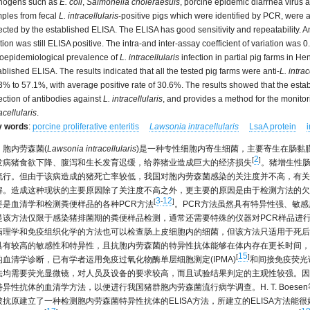
hogens such as
E. coli
,
Salmonella choleraesuis
, porcine epidemic diarrhea virus a
ples from fecal
L. intracellularis
-positive pigs which were identified by PCR, were al
ected by the established ELISA. The ELISA has good sensitivity and repeatability. An
ution was still ELISA positive. The intra-and inter-assay coefficient of variation 
oepidemiological prevalence of
L. intracellularis
infection in partial pig farms in H
ablished ELISA. The results indicated that all the tested pig farms were anti-
L. intrac
3% to 57.1%, with average positive rate of 30.6%. The results showed that the estab
ection of antibodies against
L. intracellularis
, and provides a method for the monitor
acellularis
.
y words
:
porcine proliferative enteritis
Lawsonia intracellularis
LsaA protein
胞内劳森菌(
Lawsonia intracellularis
)是一种专性细胞内寄生细菌，主要寄生在肠黏
2
[
]
发病猪食欲下降、腹泻和生长发育迟缓，给养猪业造成巨大的经济损失
。猪增生性肠
流行。但由于该病造成的猪死亡率较低，我国对胞内劳森菌感染的关注度并不高，有关
解。造成这种现状的主要原因除了关注度不高之外，更主要的原因是由于检测方法的欠
3
12
[
-
]
要是血清学和检测粪便样品的各种PCR方法
。PCR方法虽然具有特异性强、敏
是该方法仅限于感染猪排菌期的粪便样品检测，通常还需要特殊的仪器对PCR样品进
病理学和免疫组织化学的方法也可以检查肠上皮细胞内的细菌，但该方法只适用于死后
具有较高的敏感性和特异性，且抗胞内劳森菌的特异性抗体能够在体内存在更长时间，
15
[
]
的血清学诊断，已有学者运用免疫过氧化物酶单层细胞测定(IPMA)
和间接免疫荧光试验
法均需要荧光显微镜，对人员及设备的要求较高，而且试验结果判定的主观性较强。因
特异性抗体的血清学方法，以便进行我国猪群胞内劳森菌流行病学调查。H. T. Boes
被抗原建立了一种检测胞内劳森菌特异性抗体的ELISA方法，所建立的ELISA方法