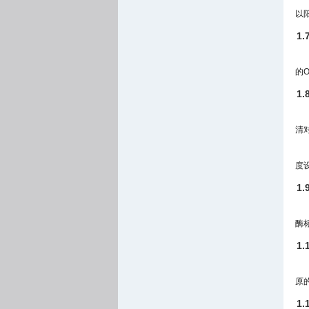
以
1
的O
1
清
度
1
酶
1
原
1