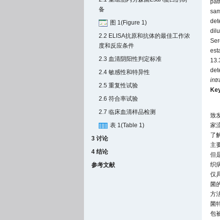
pat
备
sam
det
图 1(Figure 1)
dil
2.2 ELISA抗原和抗体的最佳工作浓
Ser
度和反应条件
est
2.3 血清阴阳性判定标准
13.
det
2.4 敏感性和特异性
intr
2.5 重复性试验
Ke
2.6 符合率试验
2.7 临床血清样品检测
致
表 1(Table 1)
家
了
3 讨论
主
4 结论
但
织
参考文献
仅
菌
方
菌
包