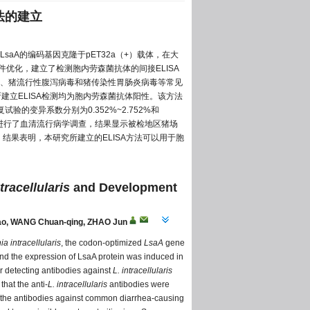
法的建立
aA的编码基因克隆于pET32a（+）载体，在大
件优化，建立了检测胞内劳森菌抗体的间接ELISA
、猪流行性腹泻病毒和猪传染性胃肠炎病毒等常见
建立ELISA检测均为胞内劳森菌抗体阳性。该方法
的变异系数分别为0.352%~2.752%和
染情况进行了血清流行病学调查，结果显示被检地区猪场
%。结果表明，本研究所建立的ELISA方法可以用于胞
racellularis
and Development
ao
, WANG Chuan-qing
, ZHAO Jun
a intracellularis
, the codon-optimized
LsaA
gene
nd the expression of LsaA protein was induced in
or detecting antibodies against
L. intracellularis
hat the anti-
L. intracellularis
antibodies were
th the antibodies against common diarrhea-causing