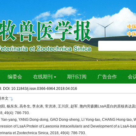
3. DOI: 10.11843/j.issn.0366-6964.2018.04.016
用本文
阳, 杨东东, 高冬生, 李永涛, 常洪涛, 王川庆, 赵军. 胞内劳森菌LsaA蛋白的原核表达
8, 49(4): 786-793.
Yan-yang, YANG Dong-dong, GAO Dong-sheng, LI Yong-tao, CHANG Hong-tao, W
ression of LsaA Protein of
Lawsonia Intracellularis
and Development of a LsaA-based
erinaria et Zootechnica Sinica, 2018, 49(4): 786-793.