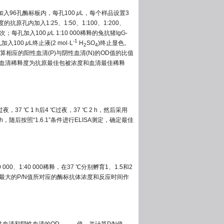
加入96孔酶标板内，每孔100
μ
L，每个样品设置3
原孔内加入1:25、1:50、1:100、1:200、
涤3次；每孔加入100
μ
L 1:10 000稀释的兔抗猪IgG-
-1
孔加入100
μ
L终止液(2 mol·L
H
SO
)终止显色。
2
4
相应的阳性血清(P)与阴性血清(N)的OD值的比值
度和血清稀释度为抗原最佳包被浓度和血清最佳稀释
7 ℃ 1 h后4 ℃过夜，37 ℃ 2 h，然后采用
h，随后按照“1.6.1”条件进行ELISA测定，确定最佳
000、1:40 000稀释，在37 ℃分别孵育1、1.5和2
且最大的P/N值所对应的酶标抗体浓度和反应时间作