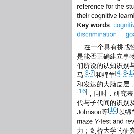
reference for the s
their cognitive learni
Key words
:
cogniti
discrimination
go
在一个具有挑战
是能否正确建立事
们所说的认知识别
3
7
4
8
1
[
-
]
[
,
-
马
和绵羊
和发达的大脑皮层
16
-
]
，同时，研究表
代与子代间的识别
10
[
]
Johnson等
以绵
maze Y-test a
力；剑桥大学的研究团