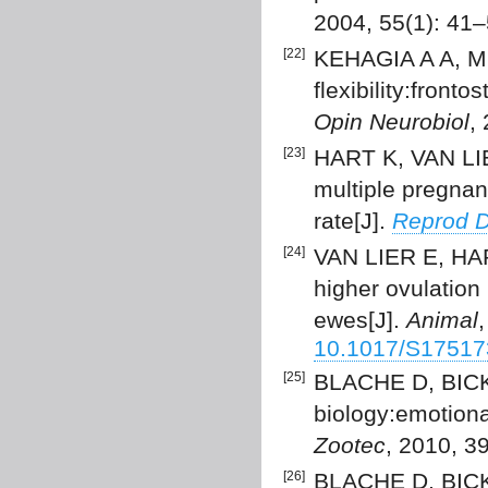
2004, 55(1): 41
[22]
KEHAGIA A A, M
flexibility:front
Opin Neurobiol
,
[23]
HART K, VAN LIE
multiple pregnan
rate[J].
Reprod 
[24]
VAN LIER E, HAR
higher ovulation
ewes[J].
Animal
10.1017/S1751
[25]
BLACHE D, BICK
biology:emotiona
Zootec
, 2010, 3
[26]
BLACHE D, BICKE