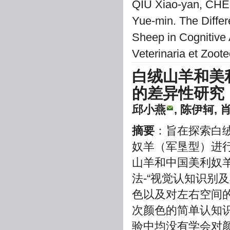
QIU Xiao-yan, CHE
Yue-min. The Diffe
Sheep in Cognitive A
Veterinaria et Zoot
白绒山羊和美
的差异性研究
邱小燕
, 陈伊轲, 
摘要
：旨在探索白
奴羊（军垦型）进
山羊和中国美利奴
法-“视觉认知识别
色以及对左右空间
次颜色的简单认知
验中均没有学会对