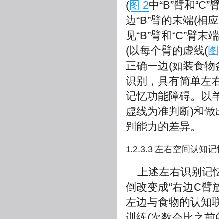
(
图 2
中“B”臂和“
边“B”臂的末端(
见“B”臂和“C”
(以每个臂的虚线(
图
正确一边(如装食物
识别，具有简单左
记忆功能障碍。以
虚线为准判断)和
别能力的差异。
1.2.3.3 左右空间认知记忆颠
上述左右识别记
倒改变成“右边C臂
左边与食物的认知
训练(次数会比之