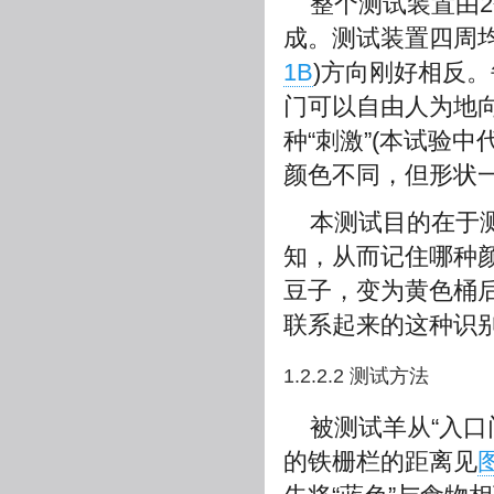
整个测试装置由2
成。测试装置四周
1B
)方向刚好相反
门可以自由人为地向
种“刺激”(本试验
颜色不同，但形状
本测试目的在于
知，从而记住哪种
豆子，变为黄色桶后(颠倒
联系起来的这种识
1.2.2.2 测试方法
被测试羊从“入口门
的铁栅栏的距离见
图