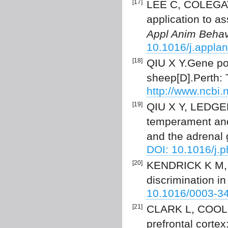
[17]
LEE C, COLEGATE
application to a
Appl Anim Behav
10.1016/j.appla
[18]
QIU X Y.Gene po
sheep[D].Perth: 
http://www.ncbi
[19]
QIU X Y, LEDGER
temperament and
and the adrenal 
DOI: 10.1016/j.
[20]
KENDRICK K M, A
discrimination i
10.1016/0003-3
[21]
CLARK L, COOLS
prefrontal corte