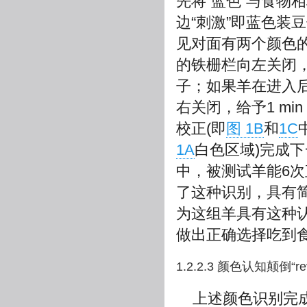
先将“蓝色”与食物
边“刺激”即蓝色装
见对面有两个颜色
的铁栅栏向左关闭，
子；如果羊在进入
右关闭，给予1 m
校正(即
图 1B
和
1C
1A
白色区域)完成下
中，被测试羊能6次
了这种识别，具有
为这组羊具有这种
做出正确选择吃到
1.2.2.3 颜色认知颠倒“reve
上述颜色识别完成