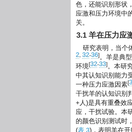
色，还能识别形状
应激和压力环境中
关。
3.1 羊在压力
研究表明，当个
2
32
36
,
-
]
。羊是典型
32
33
[
-
]
环境
。本研
中其认知识别能力受
[
一种压力应激因素
干扰羊的认知识别判断
+人)是具有重叠
应，干扰试验。本
的颜色识别测试时
(
表 3
)，表明羊在