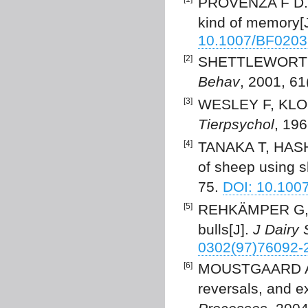
PROVENZA F D. T
kind of memory[
10.1007/BF020
[2]
SHETTLEWORTH S 
Behav
, 2001, 6
[3]
WESLEY F, KLOPF
Tierpsychol
, 196
[4]
TANAKA T, HASHI
of sheep using s
75.
DOI: 10.100
[5]
REHKÄMPER G, GÖ
bulls[J].
J Dairy 
0302(97)76092-
[6]
MOUSTGAARD A, 
reversals, and ex