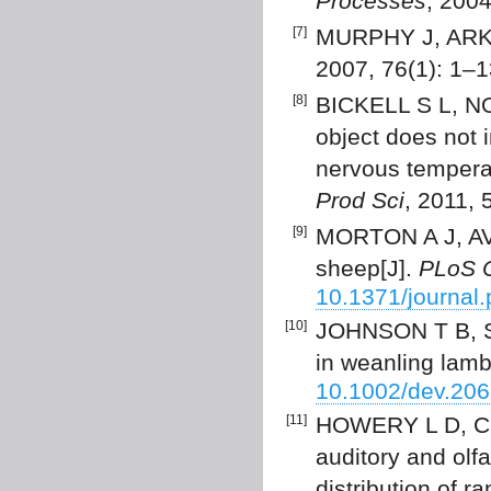
Processes
, 2004
[7]
MURPHY J, ARKIN
2007, 76(1): 1–
[8]
BICKELL S L, NO
object does not 
nervous temperam
Prod Sci
, 2011,
[9]
MORTON A J, AVA
sheep[J].
PLoS 
10.1371/journal
[10]
JOHNSON T B, S
in weanling lamb
10.1002/dev.20
[11]
HOWERY L D, CIB
auditory and olf
distribution of r