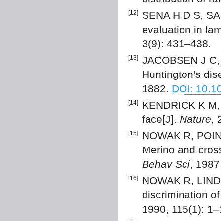
[12]
SENA H D S, SAN
evaluation in la
3(9): 431–438.
[13]
JACOBSEN J C, 
Huntington's dis
1882.
DOI: 10.1
[14]
KENDRICK K M, D
face[J].
Nature
,
[15]
NOWAK R, POINDR
Merino and cross
Behav Sci
, 1987
[16]
NOWAK R, LINDSA
discrimination o
1990, 115(1): 1