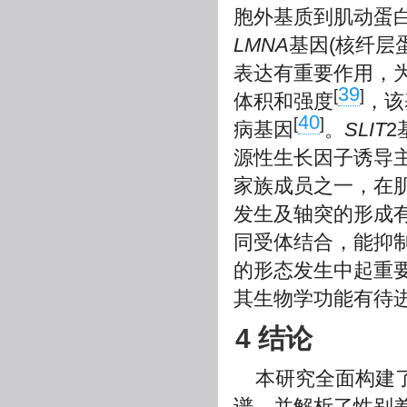
胞外基质到肌动蛋
LMNA
基因(核纤层
表达有重要作用，
39
[
]
体积和强度
，该
40
[
]
病基因
。
SLIT
2
源性生长因子诱导
家族成员之一，在
发生及轴突的形成
同受体结合，能抑
的形态发生中起重
其生物学功能有待
4 结论
本研究全面构建
谱，并解析了性别差异