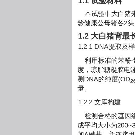
1.1 试验材料
本试验中大白猪
龄健康公母猪各2头
1.2 大白猪背
1.2.1 DNA提取
利用标准的苯酚-
度，琼脂糖凝胶电泳分
测DNA的纯度(OD
2
量。
1.2.2 文库构建
检测合格的基因组DNA
成平均大小为200~
加A碱基，并连接甲基化