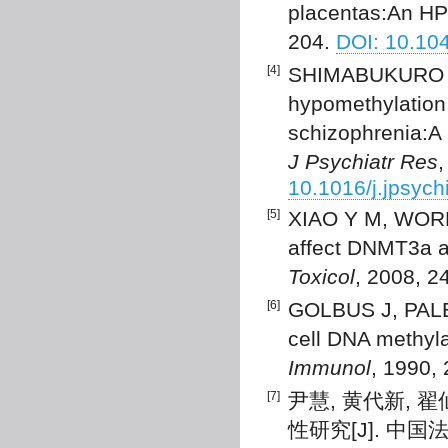
placentas:An HP
204.
DOI: 10.10
[4]
SHIMABUKURO M,
hypomethylation 
schizophrenia:A 
J Psychiatr Res
10.1016/j.jpsych
[5]
XIAO Y M, WORD
affect DNMT3a a
Toxicol
, 2008, 2
[6]
GOLBUS J, PALE
cell DNA methyla
Immunol
, 1990,
[7]
尹慧, 黄代新, 
性研究[J]. 中国法医