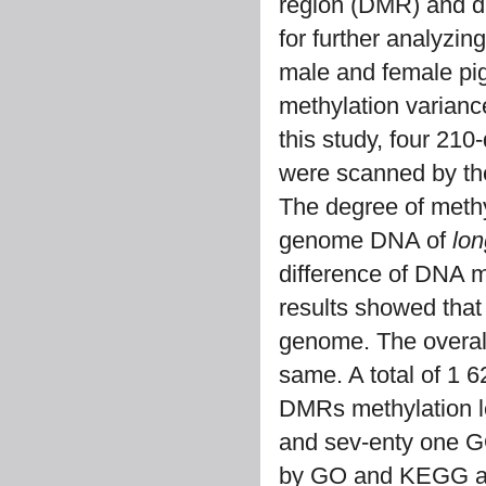
region (DMR) and di
for further analyzi
male and female pi
methylation variance
this study, four 21
were scanned by th
The degree of methyl
genome DNA of
lon
difference of DNA m
results showed that
genome. The overall
same. A total of 1
DMRs methylation le
and sev-enty one G
by GO and KEGG ana