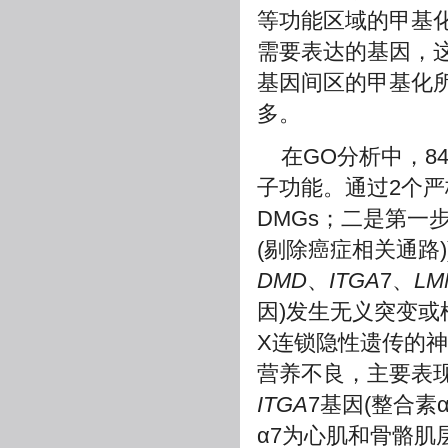
等功能区域的甲基
需要表达的基因，
基因间区的甲基化
多。
在GO分析中，8
子功能。通过2个严
DMGs；二是第一
(剔除癌症相关通路
DMD
、
ITGA
7、
LM
因)发生无义突变
X连锁隐性遗传的神经
营养不良，主要表
ITGA
7基因(整合
α7为心肌和骨骼