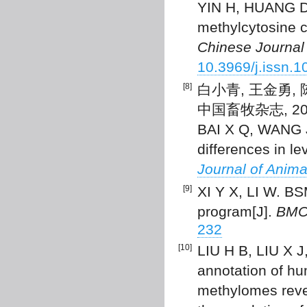
YIN H, HUANG D X
methylcytosine c
Chinese Journal
10.3969/j.issn.
[8]
白小青, 王金勇,
中国畜牧杂志, 2010,
BAI X Q, WANG J 
differences in l
Journal of Anima
[9]
XI Y X, LI W. B
program[J].
BMC 
232
[10]
LIU H B, LIU X J
annotation of h
methylomes revea