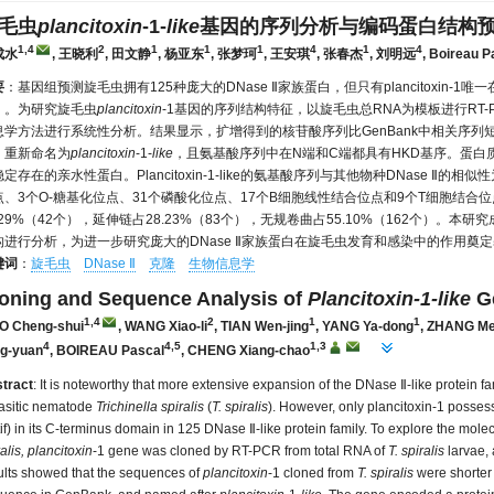
毛虫
plancitoxin
-1-
like
基因的序列分析与编码蛋白结构
1,4
2
1
1
1
4
1
4
成水
, 王晓利
, 田文静
, 杨亚东
, 张梦珂
, 王安琪
, 张春杰
, 刘明远
, Boireau P
要
：基因组预测旋毛虫拥有125种庞大的DNase Ⅱ家族蛋白，但只有plancitoxin-1
）。为研究旋毛虫
plancitoxin
-1基因的序列结构特征，以旋毛虫总RNA为模板进行RT-
息学方法进行系统性分析。结果显示，扩增得到的核苷酸序列比GenBank中相关序列短21
，重新命名为
plancitoxin
-1-
like
，且氨基酸序列中在N端和C端都具有HKD基序。蛋白质理论
定存在的亲水性蛋白。Plancitoxin-1-like的氨基酸序列与其他物种DNase Ⅱ的相似性为35
点、3个O-糖基化位点、31个磷酸化位点、17个B细胞线性结合位点和9个T细胞结合
.29%（42个），延伸链占28.23%（83个），无规卷曲占55.10%（162个）。本
构进行分析，为进一步研究庞大的DNase Ⅱ家族蛋白在旋毛虫发育和感染中的作用奠
键词
：
旋毛虫
DNase Ⅱ
克隆
生物信息学
oning and Sequence Analysis of
Plancitoxin-1-like
G
1,4
2
1
1
O Cheng-shui
, WANG Xiao-li
, TIAN Wen-jing
, YANG Ya-dong
, ZHANG M
4
4,5
1,3
g-yuan
, BOIREAU Pascal
, CHENG Xiang-chao
tract
: It is noteworthy that more extensive expansion of the DNase Ⅱ-like protein 
asitic nematode
Trichinella spiralis
(
T. spiralis
). However, only plancitoxin-1 posses
if) in its C-terminus domain in 125 DNase Ⅱ-like protein family. To explore the molec
alis, plancitoxin
-1 gene was cloned by RT-PCR from total RNA of
T. spiralis
larvae, 
ults showed that the sequences of
plancitoxin
-1 cloned from
T. spiralis
were shorter