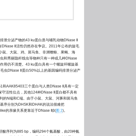
排泄分泌产物的43 ku蛋白质与哺乳动物DNase Ⅱ
有DNase Ⅱ活性仍然存在争议。2011年公布的旋毛
猪、小鼠、大鼠、鸡、斑马鱼、非洲蟾蜍、果蝇、海
和秀丽隐杆线虫等物种只有一种或几种DNase
何作用仍不清楚。43 ku蛋白具有一个螺旋环螺旋基
旋毛虫DNase Ⅱ蛋白50%以上的基因编码排泄分泌产
1和AAK85403三个蛋白与人类DNase Ⅱ具有一定
e Ⅱ保守活性位点，其他124种DNase Ⅱ蛋白都不具有
分别位于序列的N端和C端。由于小鼠、大鼠、河豚和斑马鱼
D保守基序分别为DHSK和DHAK的说法很难把
-1-like的亲缘关系更靠近于DNase Ⅱβ(
图 2
)。
酸序列为885 bp，编码294个氨基酸，由20种氨