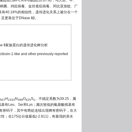
杆属线虫
CBR-CRN-
6基因(10.07%)，与人类、牛、
柄菌、鸡痘病毒、金丝雀痘病毒、冈比亚按蚊、广
1具有40.18%的相似性，遗传进化关系上被分在一个
更靠近于DNase Ⅱβ。
种DNase Ⅱ家族蛋白的遗传进化树分析
itoxin-1-like and other previously reported
H
N
O
S
。不稳定系数为39.25，属
507
2333
399
425
1
有Leu、Ser和Lys；频次较低的氨基酸残基有
26个稀有密码子，其中有两处连续出现稀有密码子，在大
；在175位分值最低(-2.811)，有最强的亲水