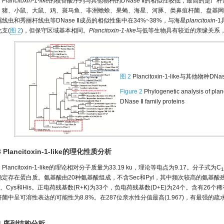
Plancitoxin-
1
-like
的核苷酸序列与其他物种的DNase Ⅱ的相似性较低，最高的是广
、猪、小鼠、大鼠、鸡、斑马鱼、非洲蟾蜍、果蝇、海星、河豚、类鼻疽杆菌、盘基网
属线虫和秀丽杆线虫等DNase Ⅱ成员的相似性集中在34%~38%，与海星
plancitoxin
-
支(
图 2
)，但保守区域基本相同。
Plancitoxin-1-like
与低等生物具有较近的亲缘关系，且
图 2
Plancitoxin-1-like与其他物
Figure 2
Phylogenetic analysis of planc
DNase Ⅱ family proteins
3 Plancitoxin-1-like的理化性质分析
Plancitoxin-1-like的理论相对分子质量为33.19 ku，理论等电点为9.17。分子式为C
1
稳定存在蛋白质。氨基酸由20种氨基酸组成，不含Sec和Pyl，其中频次较高的氨基酸残基
et、Cys和His。正电荷残基数(R+K)为33个，负电荷残基数(D+E)为24个。含有
菌中呈可溶性表达的可能性为8.8%。在287位亲水性分值最高(1.967)，有最强的疏水性
。
.4 序列结构分析