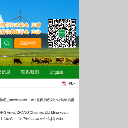
PDF
. 旋毛虫
plancitoxin
-1-
like
基因的序列分析与编码蛋
NG An-qi, ZHANG Chun-jie, LIU Ming-yuan,
-1-like
Gene in
Trichinella spiralis
[J]. Acta