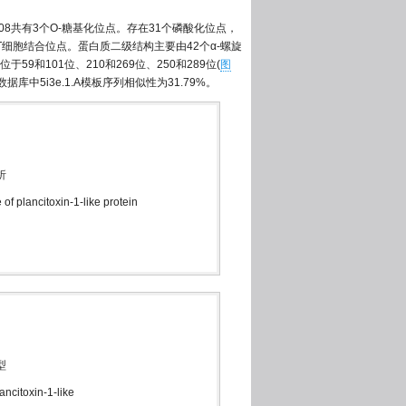
和A108共有3个O-糖基化位点。存在31个磷酸化位点，
9个T细胞结合位点。蛋白质二级结构主要由42个α-螺旋
位于59和101位、210和269位、250和289位(
图
中5i3e.1.A模板序列相似性为31.79%。
析
of plancitoxin-1-like protein
型
ncitoxin-1-like