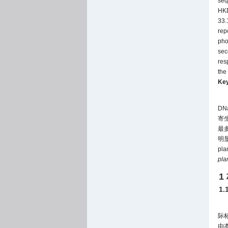
seq
HKD
33.
rep
pho
sec
resp
the
Ke
DN
寄
最多
明
pl
pla
1
1
际
由