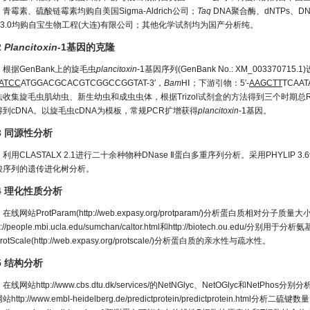
青霉素、硫酸链霉素均购自美国Sigma-Aldrich公司；
Taq
DNA聚合酶、dNTPs、DNA
er.3.0均购自宝生物工程(大连)有限公司；其他化学试剂均为国产分析纯。
2
Plancitoxin-
1基因的克隆
根据GenBank上的旋毛虫
plancitoxin-
1基因序列(GenBank No.: XM_003370715
ATCC
ATGGACGCACGTCGGCCGGTAT-3′，
Bam
HⅠ；下游引物：5′-
AAGCTT
TCAAT
收集旋毛虫肌幼虫、新生幼虫和成虫虫体，根据Trizol试剂盒的方法得到三个时期总RNA。根据R
得到cDNA。以旋毛虫cDNA为模板，常规PCR扩增获得
plancitoxin
-1基因。
.3 同源性分析
利用CLASTALX 2.1进行二十余种物种DNase Ⅱ蛋白多重序列分析。采用PHYLIP 3.695
酸序列的遗传进化树分析。
.4 理化性质分析
在线网站ProtParam(
http://web.expasy.org/protparam/
)分析蛋白质相对分子质量大
p://people.mbi.ucla.edu/sumchan/caltor.html
和
http://biotech.ou.edu/
分别用于分析氨
otScale(
http://web.expasy.org/protscale/
)分析蛋白质的亲水性与疏水性。
.5 结构分析
在线网站
http://www.cbs.dtu.dk/services/
的NetNGlyc、NetOGlyc和NetPho
网站
http://www.embl-heidelberg.de/predictprotein/predictprotein.html
分析二硫键数量