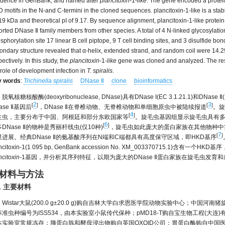
uence in GenBank, and named after
plancitoxin
-1-
like
. The gene encoded a protein
 motifs in the N-and C-termini in the cloned sequences. plancitoxin-1-like is a stab
19 kDa and theoretical pI of 9.17. By sequence alignment, plancitoxin-1-like protei
orted DNase Ⅱ family members from other species. A total of 4 N-linked glycosylation 
sphorylation site 17 linear B cell piptope, 9 T cell binding sites, and 3 disulfide bon
ondary structure revealed that α-helix, extended strand, and random coil were 14.
ectively. In this study, the
plancitoxin
-1-
like
gene was cloned and analyzed. The resul
 role of development infection in
T. spiralis
.
y words
:
Trichinella spiralis
DNase Ⅱ
clone
bioinformatics
脱氧核糖核酸酶(deoxyribonuclease, DNase)具有DNase I(EC 3.1.21.1)和DNase Ⅱ(
2
3
[
]
[
]
ase Ⅱ基因后
，DNase Ⅱ在脊椎动物、无脊椎动物和单细胞原虫中被陆续报道
。旋
4
[
]
生虫，主要分布于中国、阿根廷和部分东欧国家等
。旋毛虫基因组显示旋毛虫具有多达1
6
[
]
DNase Ⅱ的物种是秀丽杆线虫(仅10种)
，旋毛虫如此庞大的蛋白家族在其他物种中实
7
[
]
显进展。经典DNase Ⅱ的氨基酸序列在N端和C端都具有高度保守区域，即HKD基序
ancitoxin-1(1 095 bp, GenBank accession No. XM_003370715.1
ncitoxin-
1基因，并分析其序列特征，以期为庞大的DNase Ⅱ蛋白家族在旋毛虫发育
 材料与方法
.1 主要材料
Wistar大鼠(200.0 g±20.0 g)购自吉林大学白求恩医学院动物实验中心；中国河南
标准虫种编号为ISS534，由本实验室小鼠传代保种；pMD18-T购自宝生物工程(大连)
本实验室常规冻存；胰蛋白胨和酵母浸出物购自英国OXOID公司；胃蛋白酶购自中国医药集团