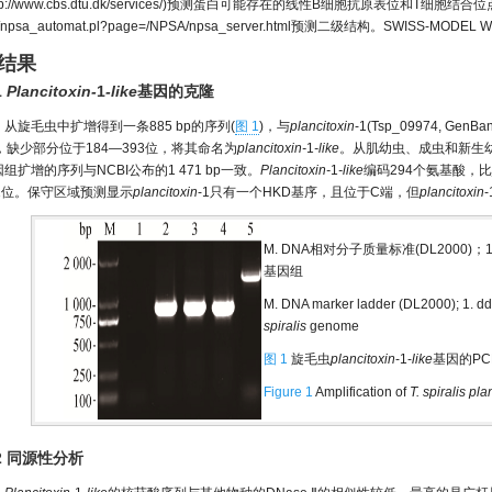
p://www.cbs.dtu.dk/services/
)预测蛋白可能存在的线性B细胞抗原表位和T细胞结合位
/npsa_automat.pl?page=/NPSA/npsa_server.html
预测二级结构。SWISS-MODEL W
 结果
1
Plancitoxin-
1
-like
基因的克隆
从旋毛虫中扩增得到一条885 bp的序列(
图 1
)，与
plancitoxin
-1(Tsp_09974, Gen
p，缺少部分位于184—393位，将其命名为
plancitoxin-
1
-like
。从肌幼虫、成虫和新生
组扩增的序列与NCBI公布的1 471 bp一致。
Plancitoxin-
1
-like
编码294个氨基酸，比
31位。保守区域预测显示
plancitoxin
-1只有一个HKD基序，且位于C端，但
plancitoxin
-
M. DNA相对分子质量标准(DL2000)
基因组
M. DNA marker ladder (DL2000); 1. d
spiralis
genome
图 1
旋毛虫
plancitoxin
-1-
like
基因的PC
Figure 1
Amplification of
T. spiralis
pla
.2 同源性分析