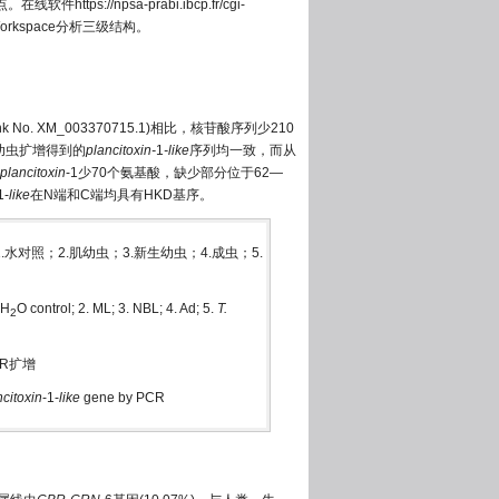
点。在线软件
https://npsa-prabi.ibcp.fr/cgi-
orkspace分析三级结构。
Bank No. XM_003370715.1)相比，核苷酸序列少210
幼虫扩增得到的
plancitoxin-
1
-like
序列均一致，而从
plancitoxin
-1少70个氨基酸，缺少部分位于62—
1-
like
在N端和C端均具有HKD基序。
；1.水对照；2.肌幼虫；3.新生幼虫；4.成虫；5.
dH
O control; 2. ML; 3. NBL; 4. Ad; 5.
T.
2
R扩增
ncitoxin
-1-
like
gene by PCR