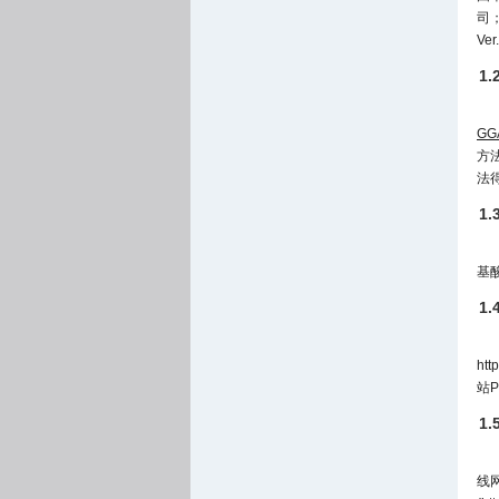
司；
V
1.
GG
方法
法
1
基
1
htt
站Pr
1
线