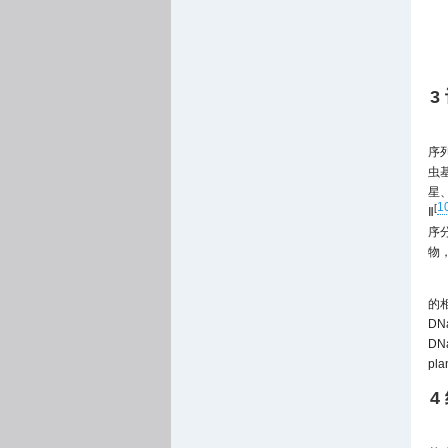
3
序
虫
星
1
[
Ⅱ
序
物
的相
DN
DN
pl
4