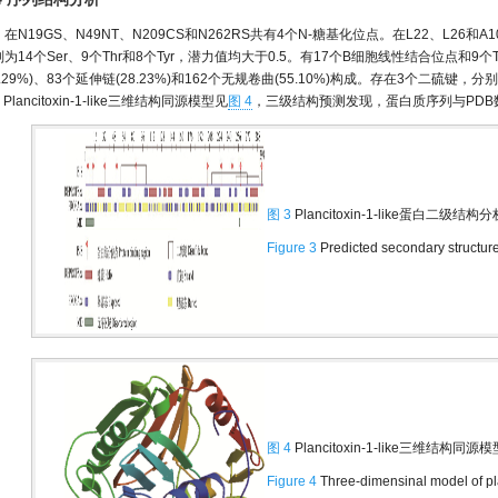
在N19GS、N49NT、N209CS和N262RS共有4个N-糖基化位点。在L22、L26
别为14个Ser、9个Thr和8个Tyr，潜力值均大于0.5。有17个B细胞线性结合位点和
4.29%)、83个延伸链(28.23%)和162个无规卷曲(55.10%)构成。存在3个二硫键，分别
。Plancitoxin-1-like三维结构同源模型见
图 4
，三级结构预测发现，蛋白质序列与PDB数据库
图 3
Plancitoxin-1-like蛋白二级结构分
Figure 3
Predicted secondary structure 
图 4
Plancitoxin-1-like三维结构同源模
Figure 4
Three-dimensinal model of pla