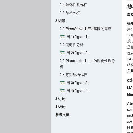
1.4 理化性质分析
旋
1.5 结构分析
廖
2 结果
摘
2.1
Plancitoxin-
1
-like
基因的克隆
序
信
图 1(Figure 1)
成
2.2 同源性分析
是稳
图 2(Figure 2)
位
14
2.3 Plancitoxin-1-like的理化性质分
结
析
关
2.4 序列结构分析
Cl
图 3(Figure 3)
LIA
图 4(Figure 4)
Min
3 讨论
Abs
4 结论
par
参考文献
mot
spir
res