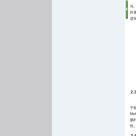
马
杆
进化
2.
于
M
肠杆
性
2