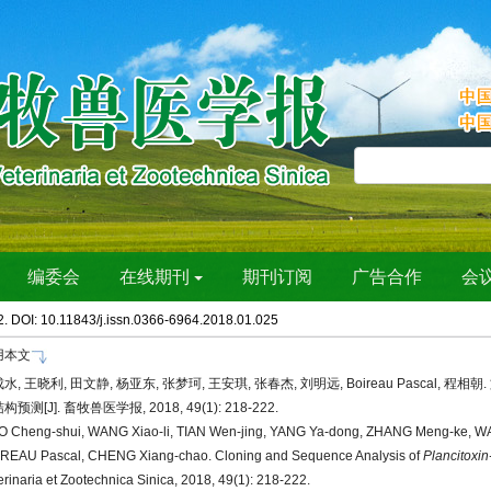
2. DOI: 10.11843/j.issn.0366-6964.2018.01.025
用本文
水, 王晓利, 田文静, 杨亚东, 张梦珂, 王安琪, 张春杰, 刘明远, Boireau Pascal, 程相朝
构预测[J]. 畜牧兽医学报, 2018, 49(1): 218-222.
O Cheng-shui, WANG Xiao-li, TIAN Wen-jing, YANG Ya-dong, ZHANG Meng-ke, WA
REAU Pascal, CHENG Xiang-chao. Cloning and Sequence Analysis of
Plancitoxin
erinaria et Zootechnica Sinica, 2018, 49(1): 218-222.