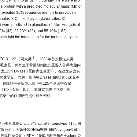
 of 294 amino acids. Intriguingly, there were two
le protein with a predicted molecular mass (Mr) of
n revealed 35% sequence identity to previously
sites, 3 O-linked glycosylation sites, 31
d were predicted in plancitoxin-1-like. Analysis of
29% (42), 28.23% (83), and 55.10% (162),
ts laid the foundation for the further study on
1
[
]
EC 3.1.22.1)两大类
。1988年首次报道人类
毛虫是一种寄生于骨骼肌细胞的重要人兽共患胞内
5
[
]
25个DNase Ⅱ蛋白家族基因
。在这之前含有
属罕见，而关于旋毛虫DNase Ⅱ的研究仍未见有
。在线软件分析显示旋毛虫125个基因中仅仅
)含有一个HKD基序，且位于C端。因此，本研究克隆得到旋毛虫
和感染中的作用研究提供科学资料。
猪旋毛虫分离株
Trichinella spiralis
(genotype T1)，国
有限公司；大肠杆菌DH5α购自德国Novagen公司，
总公司；RPMI-1640培养液购自Hyclone公