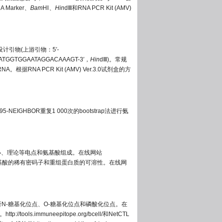
 Marker、
Bam
HⅠ、
Hin
dⅢ和RNA PCR Kit (AMV)
.1)设计引物(上游引物：5′-
ATGGTGGAATAGGACAAAGT-3′，
Hin
dⅢ)。常规
NA PCR Kit (AMV) Ver.3.0试剂盒的方
-NEIGHBOR重复1 000次的bootstrap法进行氨
小、理论等电点和氨基酸组成。在线网站
基酸的稀有密码子和重组蛋白质的可溶性。在线网
s分别分析N-糖基化位点、O-糖基化位点和磷酸化位点。在
。
http://tools.immuneepitope.org/bcell/
和NetCTL