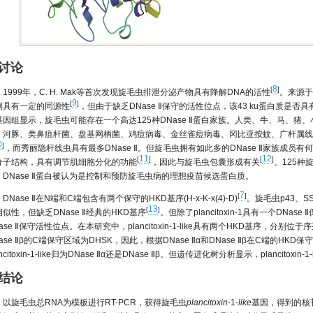
 讨论
8
[
]
1999年，C. H. Mak等首次发现旋毛虫排泄分泌产物具有降解DNA的活性
。来源于
9
[
]
列具有一定的同源性
，但由于缺乏DNase Ⅱ保守的活性位点，该43 ku蛋白质是否具
基因组显示，旋毛虫可能存在一个高达125种DNase Ⅱ蛋白家族。人类、牛、马、
、河豚、类鼻疽杆菌、盘基网柄菌、鸡痘病毒、金丝雀痘病毒、冈比亚按蚊、广杆属线虫
0
]
，而秀丽隐杆线虫具有最多DNase Ⅱ。但旋毛虫拥有如此多的DNase Ⅱ家族成员有
11
12
[
]
[
]
分子结构，具有调节肌细胞分化的功能
，因此与旋毛虫包囊形成有关
。125种
，DNase Ⅱ蛋白被认为是控制和预防旋毛虫病的理想疫苗候选蛋白质。
7
[
]
DNase Ⅱ在N端和C端包含有两个保守的HKD基序(H-x-K-x(4)-D)
。旋毛虫p43、SS
13
[
]
似性，但缺乏DNase Ⅱ经典的HKD基序
。但除了plancitoxin-1具有一个DNas
ase Ⅱ保守活性位点。在本研究中，plancitoxin-1-like具有两个HKD基序，
ase Ⅱβ的C端保守区域为DHSK，因此，根据DNase Ⅱα和DNase Ⅱβ在C端的HK
ancitoxin-1-like归为DNase Ⅱα还是DNase Ⅱβ。但遗传进化树分析显示，plancitoxin
 结论
以旋毛虫总RNA为模板进行RT-PCR，获得旋毛虫
plancitoxin-
1
-like
基因，得到的核苷