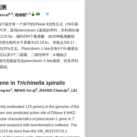
预测
4,5
1,3
ascal
, 程相朝
唯一在C端含有一个保守的DNase Ⅱ活性位点（HKD基
PCR，获得
plancitoxin
-1基因的序列，并利用生物
0 bp，编码294个氨基酸，由20种氨基酸组
相对分子质量为33.19 ku，等电点为9.17，
%左右。Plancitoxin-1-like含有4个N-糖基化
位点以及3个二硫键。二级结构中，α-螺旋占
研究成功克隆旋毛虫
plancitoxin
-1-
like
基因，对其序列
定基础。
ene in
Trichinella spiralis
1
4
1
eng-ke
, WANG An-qi
, ZHANG Chun-jie
, LIU
family (estimated 125 genes) in the genome of the
ses one predicted active site of DNase Ⅱ (HKD
ular characteristics of
plancitoxin
-1 gene in
T.
and analyzed with bioinformatics software. The
 (210 bp less) than the XM_003370715.1