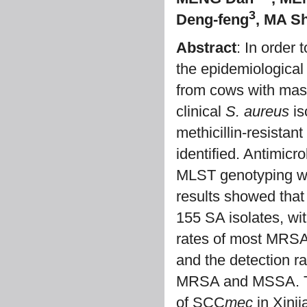
3
Deng-feng
, MA S
Abstract
: In order
the epidemiological 
from cows with masti
clinical
S. aureus
is
methicillin-resistant
identified. Antimic
MLST genotyping w
results showed that
155 SA isolates, wit
rates of most MRSA 
and the detection ra
MRSA and MSSA. 
of SCC
mec
in Xinj