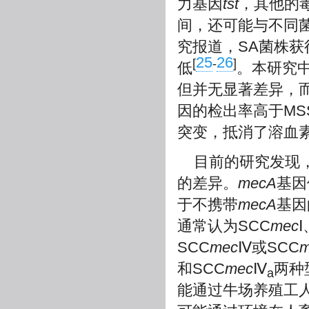
力基因
tst
，其他的
间，还可能与不同
究报道，SA菌株
25
26
[
-
]
低
。本研究中
但并无显著差异，
因的检出率高于MS
突变，抵消了溶血
目前的研究发现，
的差异。
mecA
基因
于不携带
mecA
基因
通常认为SCC
mec
Ⅰ
SCC
mec
Ⅳ或SCC
m
和SCC
mec
Ⅳ
两种
a
能通过牛场养殖工