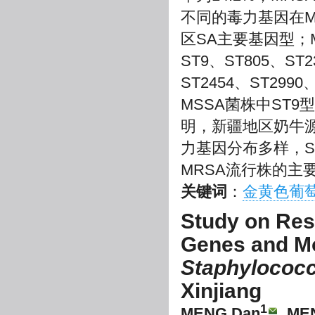
不同的毒力基因在M
区SA主要基因型；M
ST9、ST805、ST2
ST2454、ST29
MSSA菌株中ST
明，新疆地区奶牛源
力基因分布多样，ST
MRSA流行株的主
关键词
：
金黄色葡
Study on Resi
Genes and Mol
Staphylococ
Xinjiang
1
MENG Dan
, ME