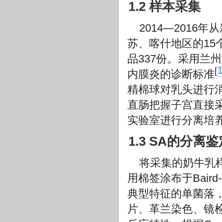
1.2 样本采集
2014—201
苏、喀什地区的1
品337份。采用兰州
[
内膜炎的诊断标准
精棉球对乳头进行
直肠把握子宫直接
实验室进行分离培
1.3 SA的分离
将采集的奶牛乳样用
用棉签涂布于Baird
典型特征的单菌落
片、革兰染色、镜