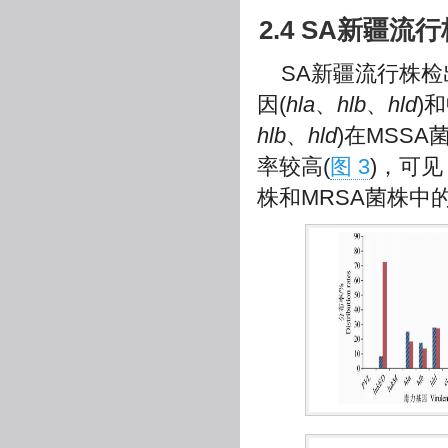
2.4 SA新疆
SA新疆流行株检
因(
hla
、
hlb
、
hld
)
hlb
、
hld
)在MSS
率较高(
图 3
)，可
株和MRSA菌株中