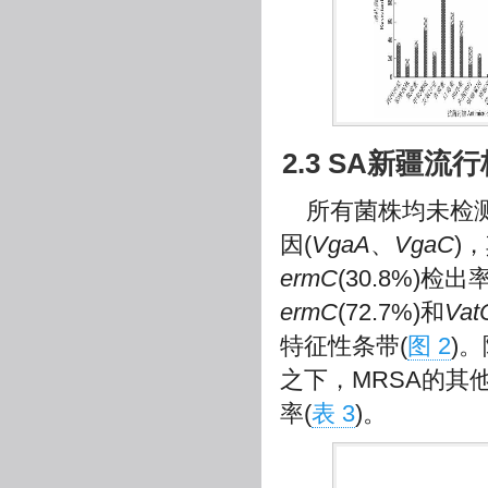
2.3 SA新疆
所有菌株均未检
因(
VgaA
、
VgaC
)
ermC
(30.8%)检
ermC
(72.7%)和
Vat
特征性条带(
图 2
)
之下，MRSA的其
率(
表 3
)。