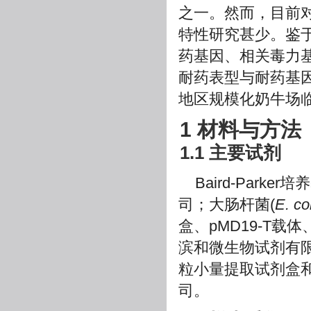
之一。然而，目前
特性研究甚少。鉴
药基因、相关毒力基
耐药表型与耐药基
地区规模化奶牛场
1 材料与方法
1.1 主要试剂
Baird-Par
司；大肠杆菌(
E. col
盒、pMD19-T载体
滨和微生物试剂有
粒小量提取试剂盒和
司。