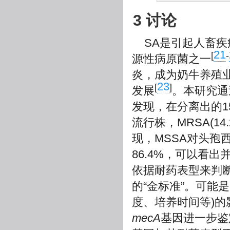
3 讨论
SA是引起人畜
21
[
-
源性病原菌之一
炎，成为奶牛养殖
23
[
]
发展
。本研究通
发现，在分离出的15
流行株，MRSA(1
现，MSSA对头孢
86.4%，可以看
依据耐药表型来判
的“金标准”。可能
度、培养时间等)
mecA
基因进一步鉴