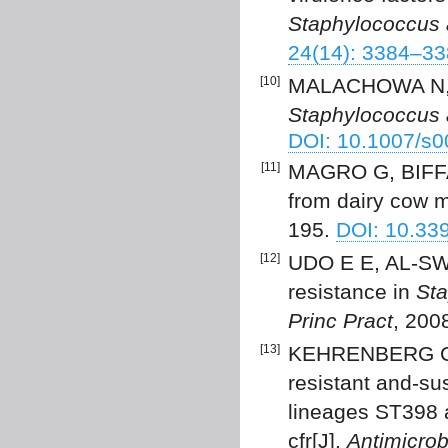
Staphylococcus 
24(14): 3384–33
[10]
MALACHOWA N, D
Staphylococcus 
DOI: 10.1007/s
[11]
MAGRO G, BIFFAN
from dairy cow m
195.
DOI: 10.33
[12]
UDO E E, AL-SWEI
resistance in
Sta
Princ Pract
, 200
[13]
KEHRENBERG C, 
resistant and-su
lineages ST398 
cfr[J].
Antimicro