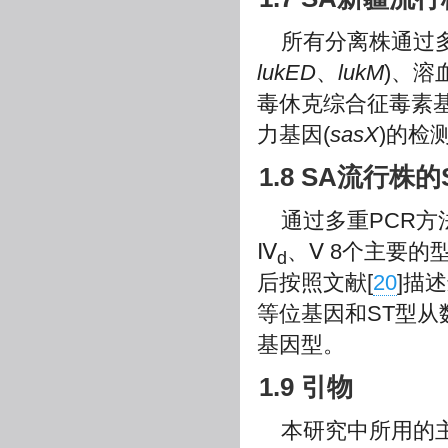
所有分离株通过
lukED
、
lukM
)、溶
毒休克综合征毒素基
力基因(
sasX
)的检
1.8 SA流行株的
通过多重PCR方
Ⅳ
、Ⅴ 8个主要
d
后按照文献[
20
]描
等位基因和ST型从
基因型。
1.9 引物
本研究中所用的