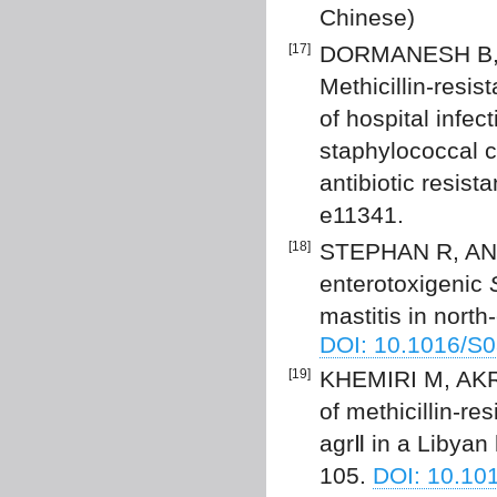
Chinese)
[17]
DORMANESH B, 
Methicillin-resis
of hospital infec
staphylococcal
antibiotic resist
e11341.
[18]
STEPHAN R, ANN
enterotoxigenic
mastitis in north
DOI: 10.1016/S
[19]
KHEMIRI M, AKR
of methicillin-re
agrⅡ in a Libyan 
105.
DOI: 10.101