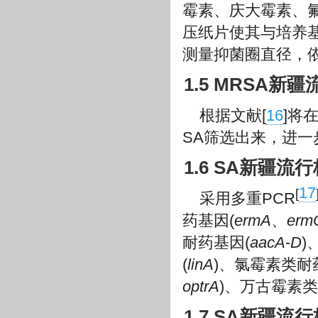
霉素、庆大霉素、
压纸片使其与培养基表
测量抑菌圈直径，依
1.5 MRSA
根据文献[
16
]将
SA筛选出来，进一
1.6 SA新疆
17
[
采用多重PCR
药基因(
ermA
、
erm
耐药基因(
aacA
-
D
)
(
linA
)、氯霉素类耐
optrA
)、万古霉素类
1.7 SA新疆