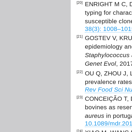
[20]
ENRIGHT M C, DA
typing for charac
susceptible clon
38(3): 1008–101
[21]
GOSTEV V, KRUG
epidemiology and 
Staphylococcus 
Genet Evol
, 201
[22]
OU Q, ZHOU J, LI
prevalence rates
Rev Food Sci Nu
[23]
CONCEIÇÃO T, 
bovines as reser
aureus
in portug
10.1089/mdr.20
[24]