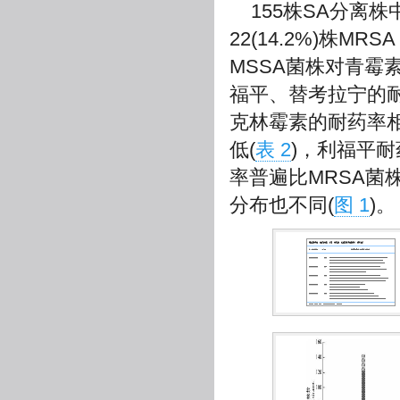
155株SA分离株中
22(14.2%)株
MSSA菌株对青
福平、替考拉宁的
克林霉素的耐药率
低(
表 2
)，利福平
率普遍比MRSA菌
分布也不同(
图 1
)。