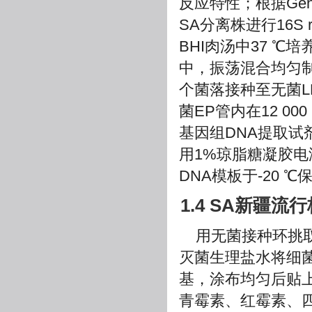
反应特性；根据Gen
SA分离株进行16S
BHI肉汤中37 ℃培养
中，振荡混合均匀制
个菌落接种至无菌LB
菌EP管内在12 000 r
基因组DNA提取试剂
用1%琼脂糖凝胶电
DNA模板于-20
1.4 SA新疆
用无菌接种环挑取
灭菌生理盐水将细菌浓
基，涂布均匀后贴
青霉素、红霉素、