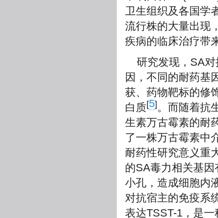
卫生组织及各国学者
流行株的大量出现
疾病的临床治疗带
研究发现，SA
因，不同的耐药基
获、药物靶标的修
5
[
]
白质
。而随着抗生
生素万古霉素的耐药株
了一株万古霉素中介
耐药性研究意义重
的SA毒力相关基因
小孔，造成细胞内液
对抗宿主的免疫系
表达TSST-1，