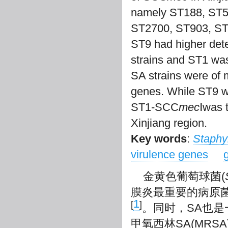
namely ST188, ST5
ST2700, ST903, ST
ST9 had higher det
strains and ST1 wa
SA strains were of m
genes. While ST9 
ST1-SCC
mec
Ⅰwas 
Xinjiang region.
Key words
:
Staphy
virulence genes
金黄色葡萄球菌(
膜炎最重要的病原
1
[
]
。同时，SA也
甲氧西林SA(MR