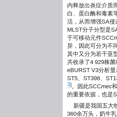
内释放出炎症介质
白、蛋白酶和毒素
活，从而增强SA侵
MLST分子分型是
于可移动元件SCC
异，因此可分为不同
其中又分为若干亚
共收录了4 929
eBURST V3分
ST5、ST398、S
3
]
。因此SCC
mec
和
的重要依据，也是
新疆是我国五大
360余万头，奶牛