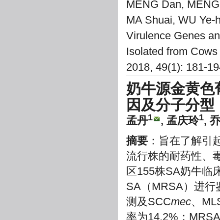
MENG Dan, MENG Qi
MA Shuai, WU Ye-hu
Virulence Genes and
Isolated from Cows i
2018, 49(1): 181-1
奶牛源金黄色
因及分子分型
1
1
孟丹
, 孟庆玲
, 
摘要
：旨在了解引
流行株的耐药性、毒
区155株SA奶牛
SA（MRSA）进
测及SCC
mec
、ML
率为14.2%；MR