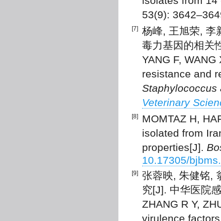
isolates from 14 
53(9): 3642–36
[7]
杨峰, 王旭荣,
毒力基因的相关性研究[
YANG F, WANG X R
resistance and r
Staphylococcus 
Veterinary Scien
[8]
MOMTAZ H, HAFEZ
isolated from Ira
properties[J].
Bo
10.17305/bjbms.
[9]
张蓉映, 朱健铭
究[J]. 中华医院感染学
ZHANG R Y, ZHU
virulence factors