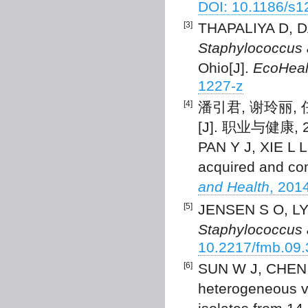
DOI: 10.1186/s1
[3]
THAPALIYA D, DA
Staphylococcus 
Ohio[J].
EcoHeal
1227-z
[4]
潘引君, 谢玲丽
[J]. 职业与健康, 20
PAN Y J, XIE L L,
acquired and c
and Health
, 201
[5]
JENSEN S O, LYON
Staphylococcus 
10.2217/fmb.09.
[6]
SUN W J, CHEN H 
heterogeneous 