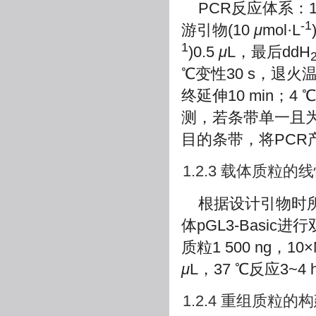
PCR反应体系：10×
-1
游引物(10
μ
mol·L
1
)0.5
μ
L，最后ddH
℃变性30 s，退火温度
终延伸10 min；
测，若条带单一且
目的条带，将PCR
1.2.3 载体质粒的
根据设计引物时
体pGL3-Bas
质粒1 500 ng，10×M
μ
L，37 ℃反应3~
1.2.4 重组质粒的