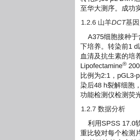
至华大测序。成功
1.2.6 山羊
DCT
基因
A375细胞接种于
下培养。转染前1 d以
血清及抗生素的培
®
Lipofectamine
20
比例为2:1，pGL3
染后48 h裂解细胞，
功能检测仪检测荧
1.2.7 数据分析
利用SPSS 17
重比较对每个检测