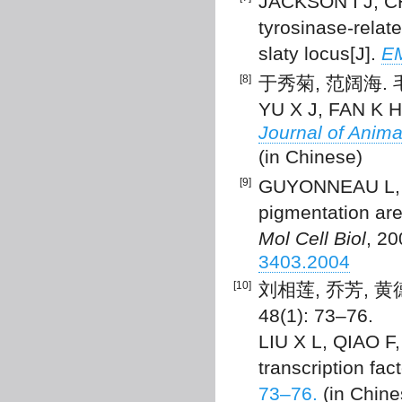
JACKSON I J, C
tyrosinase-relat
slaty locus[J].
E
[8]
于秀菊, 范阔海. 毛
YU X J, FAN K H. 
Journal of Anim
(in Chinese)
[9]
GUYONNEAU L, M
pigmentation ar
Mol Cell Biol
, 2
3403.2004
[10]
刘相莲, 乔芳, 黄
48(1): 73–76.
LIU X L, QIAO F
transcription fact
73–76.
(in Chine