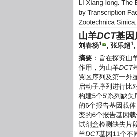
LI Xiang-long. The 
by Transcription Fa
Zootechnica Sinica,
山羊
DCT
基因
1
1
刘春杨
, 张乐超
摘要
：旨在探究山
作用，为山羊
DCT
翼区序列及第一外
启动子序列进行比
构建5个5'系列缺
的6个报告基因载体，
变的6个报告基因载
试剂盒检测缺失片
羊
DCT
基因11个不同