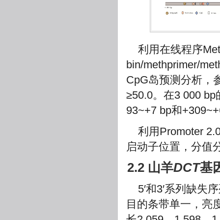
利用在线程序Meth P
bin/methprimer/met
CpG岛预测分析，参数设置为
≥50.0。在3 0
93~+7 bp和+309~+6
利用Promoter 
启动子位置，分值分别为
2.2 山羊
DCT
基
5′和3′系列缺
目的条带单一，亮
长2 059、1 598、