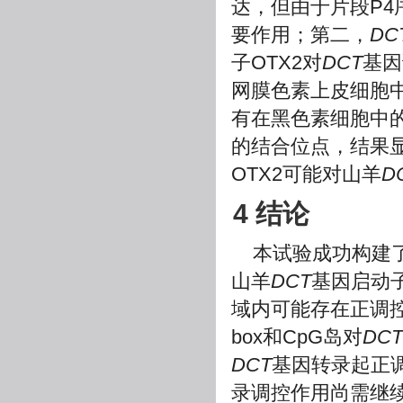
达，但由于片段P
要作用；第二，
DC
子OTX2对
DCT
基因
网膜色素上皮细胞中
有在黑色素细胞中
的结合位点，结果
OTX2可能对山羊
D
4 结论
本试验成功构建了
山羊
DCT
基因启动子核
域内可能存在正调控元
box和CpG岛对
DCT
DCT
基因转录起正调
录调控作用尚需继