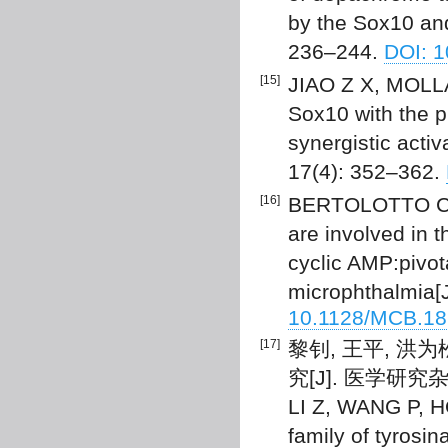
by the Sox10 and 
236–244.
DOI: 
[15]
JIAO Z X, MOLLA
Sox10 with the 
synergistic activ
17(4): 352–362.
[16]
BERTOLOTTO C, B
are involved in 
cyclic AMP:pivo
microphthalmia[
10.1128/MCB.18
[17]
黎钊, 王平, 
究[J]. 医学研究杂志,
LI Z, WANG P, HO
family of tyrosi