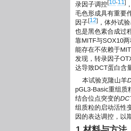
10
11
[
-
]
录因子调控
毛色形成具有重要作
12
[
]
因子
，体外试验
也是黑色素合成过
靠MITF与SOX1
能存在不依赖于MI
发现，转录因子OT
达导致DCT蛋白含
本试验克隆山羊
pGL3-Basic重
结合位点突变的
DC
组质粒的启动活性
因的表达调控，以
1 材料与方法