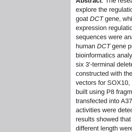
Abstract
: The rese
explore the regulat
goat
DCT
gene, whic
expression regulati
sequences were ana
human
DCT
gene pr
bioinformatics analy
six 3'-terminal del
constructed with the
vectors for SOX10, 
built using P8 frag
transfected into A37
activities were dete
results showed that
different length wer