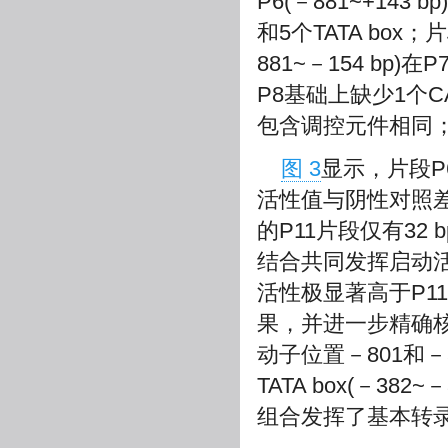
P6(－881~+143 
和5个TATA box；
881~－154 bp)在
P8基础上缺少1个CAAT
包含调控元件相同；片段
图 3
显示，片段P
活性值与阴性对照差
的P11片段仅有32
结合共同发挥启动活性
活性极显著高于P11
果，并进一步精确核心
动子位置－801和－50
TATA box(－382~
组合发挥了基本转