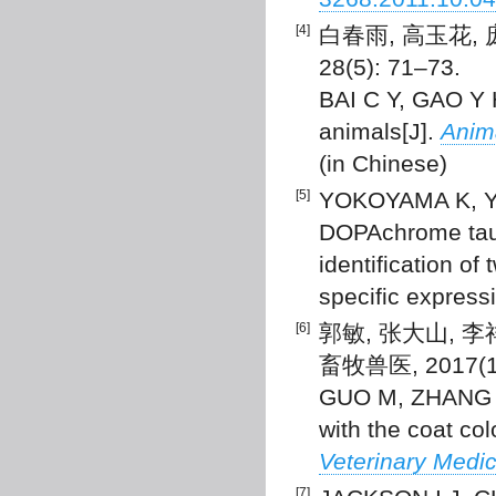
[4]
白春雨, 高玉花, 
28(5): 71–73.
BAI C Y, GAO Y H
animals[J].
Anim
(in Chinese)
[5]
YOKOYAMA K, YA
DOPAchrome taut
identification of
specific express
[6]
郭敏, 张大山, 
畜牧兽医, 2017(1)
GUO M, ZHANG D 
with the coat col
Veterinary Medic
[7]