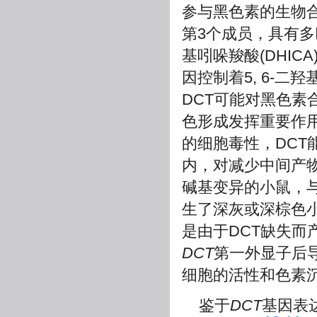
参与黑色素的生物
第3个成员，具有多巴
基吲哚羧酸(DHI
因控制着5, 6-二羟
DCT可能对黑色
色形成发挥重要作
的细胞毒性，DCT
内，对减少中间产
碱基变异的小鼠，与
生了深灰或深棕色
是由于DCT缺失而
DCT
第一外显子后
细胞的活性和色素
鉴于
DCT
基因表