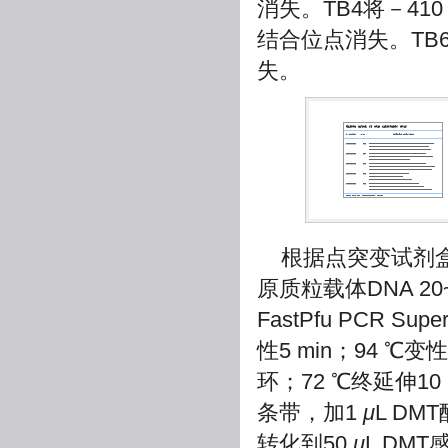
消失。TB4将－410
结合位点消失。TB6
失。
根据点突变试剂
原质粒载体DNA 20
FastPfu PCR Supe
性5 min；94 ℃变
环；72 ℃终延伸1
条带，加1
μ
L DM
转化到50
μ
L DM