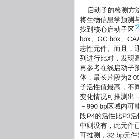
启动子的检测方
将生物信息学预测
[
找到核心启动子区
box、GC box、C
志性元件。而且，通过
列进行比对，发现
再参考在线启动子预
体，最长片段为2 05
子活性值最高，不
变化情况可推测出－9
－990 bp区域
段P4的活性比P3活
中则没有，此元件
可推测，32 bp元