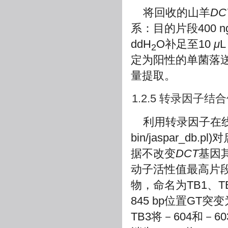
将回收的山羊
DC
系：目的片段400 ng，载体
ddH
O补足至10
μ
2
定为阳性的单菌落
量提取。
1.2.5 转录因子
利用转录因子在线
bin/jaspar_db.pl
)
据不改变
DCT
基因
动子活性值最高片段
物，命名为TB1、TB
845 bp位置GT突
TB3将－604和－