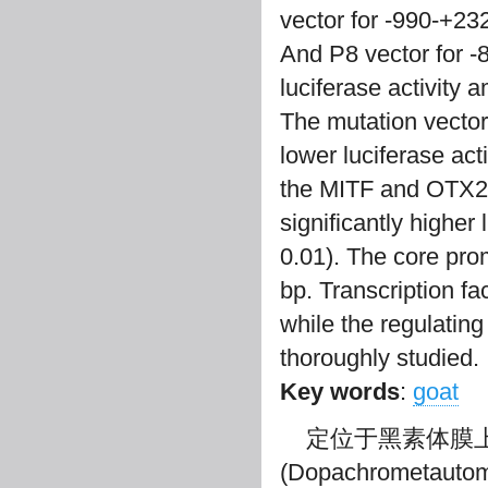
vector for -990-+232
And P8 vector for 
luciferase activity a
The mutation vector
lower luciferase act
the MITF and OTX2 
significantly higher 
0.01). The core pro
bp. Transcription f
while the regulatin
thoroughly studied.
Key words
:
goat
定位于黑素体膜
(Dopachrometa