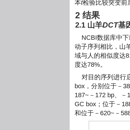
本
t
检验比较突变前
2 结果
2.1 山羊
DCT
基
NCBI数据库中
动子序列相比，山
域与人的相似度达81
度达78%。
对目的序列进行
box，分别位于－382
187~－172 bp、－
GC box；位于－188
和位于－620~－588