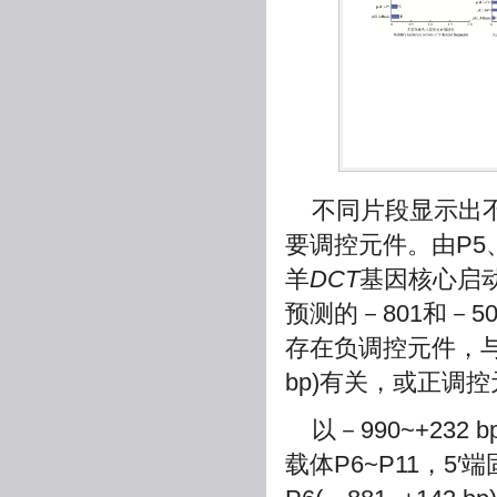
不同片段显示出
要调控元件。由P5
羊
DCT
基因核心启动子
预测的－801和－50
存在负调控元件，与该区
bp)有关，或正调
以－990~+23
载体P6~P11，5′