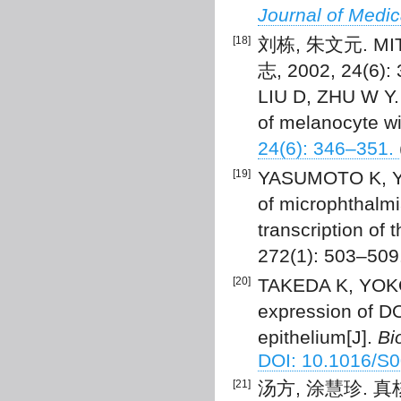
Journal of Medi
[18]
刘栋, 朱文元. 
志, 2002, 24(6):
LIU D, ZHU W Y. 
of melanocyte w
24(6): 346–351.
[19]
YASUMOTO K, YO
of microphthalmia
transcription of
272(1): 503–509
[20]
TAKEDA K, YOKO
expression of D
epithelium[J].
Bi
DOI: 10.1016/S
[21]
汤方, 涂慧珍. 真核