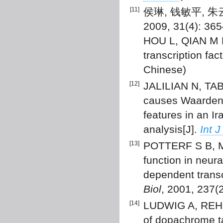
[11]
侯琳, 钱敏平, 
2009, 31(4): 36
HOU L, QIAN M P,
transcription fac
Chinese)
[12]
JALILIAN N, TA
causes Waardenb
features in an Ir
analysis[J].
Int 
[13]
POTTERF S B, M
function in neu
dependent transc
Biol
, 2001, 237(
[14]
LUDWIG A, REHB
of dopachrome t