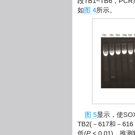
段TB1~TB6，P
如
图 4
所示。
图 5
显示，使SOX
TB2(－617和－61
低(
P
< 0.01)，推