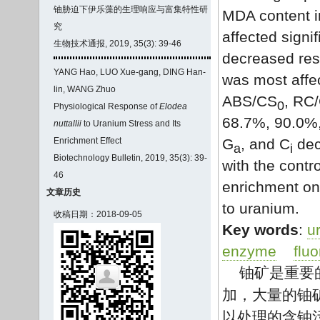
铀胁迫下伊乐藻的生理响应与富集特性研
MDA content i
究
affected signif
生物技术通报, 2019, 35(3): 39-46
decreased res
YANG Hao, LUO Xue-gang, DING Han-
was most affec
lin, WANG Zhuo
ABS/CS
, RC
0
Physiological Response of
Elodea
68.7%, 90.0%,
nuttallii
to Uranium Stress and Its
Enrichment Effect
G
, and C
dec
a
i
Biotechnology Bulletin, 2019, 35(3): 39-
with the contr
46
enrichment on 
文章历史
to uranium.
收稿日期：2018-09-05
Key words
:
u
enzyme
flu
铀矿是重要
加，大量的铀
以处理的含铀