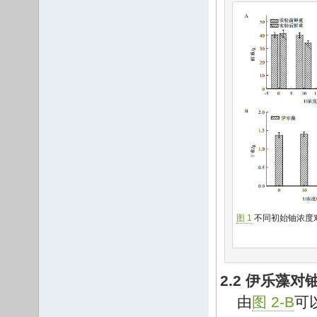
图 1
不同初始铀浓度
2.2 伊乐藻
由
图 2-B
可