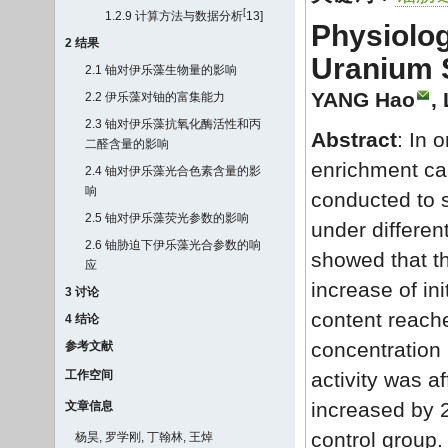
[
1.2.9 计算方法与数据分析
13
]
Physiolo
2 结果
Uranium S
2.1 铀对伊乐藻生物量的影响
YANG Hao
,
2.2 伊乐藻对铀的富集能力
2.3 铀对伊乐藻抗氧化酶活性和丙
Abstract
: In 
二醛含量的影响
enrichment ca
2.4 铀对伊乐藻光合色素含量的影
响
conducted to 
2.5 铀对伊乐藻荧光参数的影响
under differen
2.6 铀胁迫下伊乐藻光合参数的响
showed that t
应
increase of in
3 讨论
content reach
4 结论
concentration
参考文献
工作空间
activity was 
increased by 
文章信息
control group
杨昊, 罗学刚, 丁翰林, 王焯