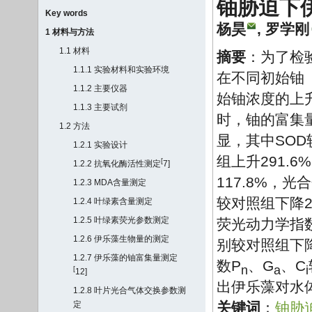
铀胁迫下
Key words
杨昊
,
罗学刚
1 材料与方法
1.1 材料
摘要
：为了检
1.1.1 实验材料和实验环境
在不同初始铀
1.1.2 主要仪器
始铀浓度的上升
1.1.3 主要试剂
时，铀的富集量
1.2 方法
显，其中SOD
1.2.1 实验设计
组上升291.
[
1.2.2 抗氧化酶活性测定
7
]
117.8%，
1.2.3 MDA含量测定
较对照组下降2
1.2.4 叶绿素含量测定
1.2.5 叶绿素荧光参数测定
荧光动力学指
1.2.6 伊乐藻生物量的测定
别较对照组下降4
1.2.7 伊乐藻的铀富集量测定
数P
、G
、C
n
a
i
[
12
]
出伊乐藻对水
1.2.8 叶片光合气体交换参数测
定
关键词
：
铀胁