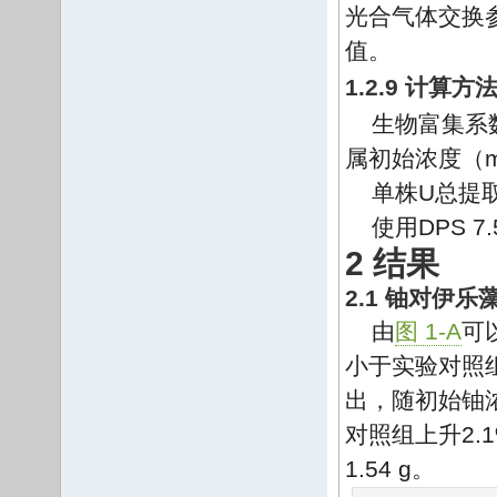
光合气体交换
值。
1.2.9 计算
生物富集系数
属初始浓度（m
单株U总提取
使用DPS 7
2 结果
2.1 铀对伊
由
图 1-A
可
小于实验对照组
出，随初始铀
对照组上升2.1
1.54 g。