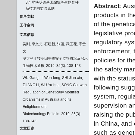
3.4 尽快明确基因编辑等生物育种
Abstract
: Aus
新技术的监管原则
products in th
参考文献
of the genetic
工作空间
legislative pr
文章信息
regulatory sys
吴刚, 李文龙, 石建新, 张丽, 武玉花, 宋贵
enforcement, t
文
澳大利亚转基因生物安全监管概况及启示
policies for t
生物技术通报, 2019, 35(3): 138-143
the safety ma
with the stat
WU Gang, LI Wen-long, SHI Jian-xin,
ZHANG Li, WU Yu-hua, SONG Gui-wen
following sug
Regulation of Genetically Modified
system, regula
Organisms in Australia and Its
supervision an
Enlightenment
raising the pu
Biotechnology Bulletin, 2019, 35(3):
138-143
in China, and 
文章历史
such as geneti